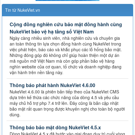
Tin từ NukeViet.vn
Cộng đồng nghiên cứu bảo mật đồng hành cùng
NukeViet bảo vệ hạ tầng số Việt Nam
Ngày càng nhiều sinh viên, nhà nghiên cứu và chuyên gia
an toàn thông tin lựa chọn đồng hành cùng NukeViet trong
việc phát hiện, báo cáo và khắc phục các lỗ hổng bảo mật.
Những đóng góp đó không chỉ giúp hoàn thiện một dự án
mã nguồn mở Việt Nam mà còn góp phần bảo vệ hàng
nghìn website của cơ quan, tổ chức và doanh nghiệp đang
vận hành trên nền tảng này.
Thông báo phát hành NukeViet 4.6.00
NukeViet 4.6.00 là phiên bản tiếp theo của NukeViet CMS
dựa trên kế thừa các chức năng của dòng 4.5 và yêu cầu
máy chủ hỗ trợ php 7.4 trở lên. Đây cũng là bản cập nhật
bảo mật rất quan trọng được khuyến nghị cho toàn bộ người
dùng.
Thông báo bảo mật dòng NukeViet 4.5.x
Dòng NukeViet 4.5.x đã bước vào giai đoạn duy trì cuối vòng