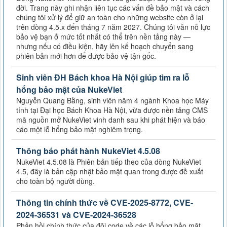
đời. Trang này ghi nhận liên tục các vấn đề bảo mật và cách
chúng tôi xử lý để giữ an toàn cho những website còn ở lại
trên dòng 4.5.x đến tháng 7 năm 2027. Chúng tôi vẫn nỗ lực
bảo vệ bạn ở mức tốt nhất có thể trên nền tảng này —
nhưng nếu có điều kiện, hãy lên kế hoạch chuyển sang
phiên bản mới hơn để được bảo vệ tận gốc.
Sinh viên ĐH Bách khoa Hà Nội giúp tìm ra lỗ
hổng bảo mật của NukeViet
Nguyễn Quang Bằng, sinh viên năm 4 ngành Khoa học Máy
tính tại Đại học Bách Khoa Hà Nội, vừa được nền tảng CMS
mã nguồn mở NukeViet vinh danh sau khi phát hiện và báo
cáo một lỗ hổng bảo mật nghiêm trọng.
Thông báo phát hành NukeViet 4.5.08
NukeViet 4.5.08 là Phiên bản tiếp theo của dòng NukeViet
4.5, đây là bản cập nhật bảo mật quan trong được đề xuất
cho toàn bộ người dùng.
Thông tin chính thức về CVE-2025-8772, CVE-
2024-36531 và CVE-2024-36528
Phản hồi chính thức của đội code về các lỗ hổng bảo mật