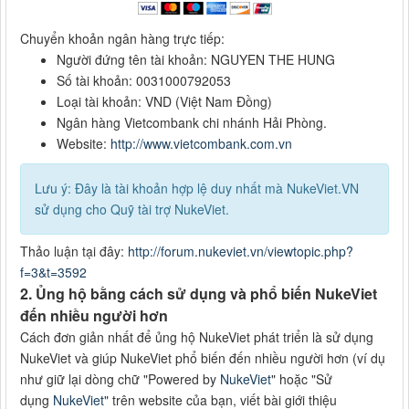
Chuyển khoản ngân hàng trực tiếp:
Người đứng tên tài khoản: NGUYEN THE HUNG
Số tài khoản: 0031000792053
Loại tài khoản: VND (Việt Nam Đồng)
Ngân hàng Vietcombank chi nhánh Hải Phòng.
Website:
http://www.vietcombank.com.vn
Lưu ý: Đây là tài khoản hợp lệ duy nhất mà NukeViet.VN
sử dụng cho Quỹ tài trợ NukeViet.
Thảo luận tại đây:
http://forum.nukeviet.vn/viewtopic.php?
f=3&t=3592
2. Ủng hộ bằng cách sử dụng và phổ biến NukeViet
đến nhiều người hơn
Cách đơn giản nhất để ủng hộ NukeViet phát triển là sử dụng
NukeViet và giúp NukeViet phổ biến đến nhiều người hơn (ví dụ
như giữ lại dòng chữ "Powered by
NukeViet
" hoặc "Sử
dụng
NukeViet
" trên website của bạn, viết bài giới thiệu