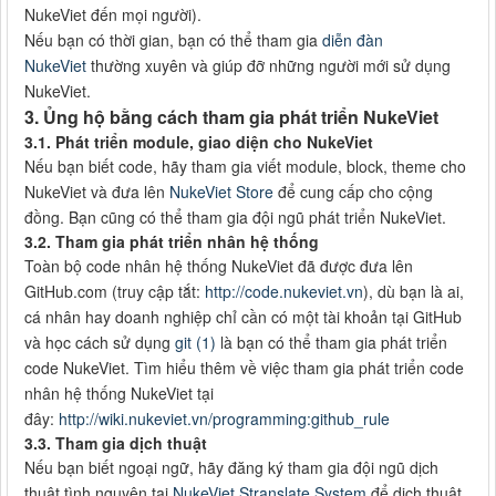
NukeViet đến mọi người).
Nếu bạn có thời gian, bạn có thể tham gia
diễn đàn
NukeViet
thường xuyên và giúp đỡ những người mới sử dụng
NukeViet.
3. Ủng hộ bằng cách tham gia phát triển NukeViet
3.1. Phát triển module, giao diện cho NukeViet
Nếu bạn biết code, hãy tham gia viết module, block, theme cho
NukeViet và đưa lên
NukeViet Store
để cung cấp cho cộng
đồng. Bạn cũng có thể tham gia đội ngũ phát triển NukeViet.
3.2. Tham gia phát triển nhân hệ thống
Toàn bộ code nhân hệ thống NukeViet đã được đưa lên
GitHub.com (truy cập tắt:
http://code.nukeviet.vn
), dù bạn là ai,
cá nhân hay doanh nghiệp chỉ cần có một tài khoản tại GitHub
và học cách sử dụng
git (1)
là bạn có thể tham gia phát triển
code NukeViet. Tìm hiểu thêm về việc tham gia phát triển code
nhân hệ thống NukeViet tại
đây:
http://wiki.nukeviet.vn/programming:github_rule
3.3. Tham gia dịch thuật
Nếu bạn biết ngoại ngữ, hãy đăng ký tham gia đội ngũ dịch
thuật tình nguyện tại
NukeViet Stranslate System
để dịch thuật