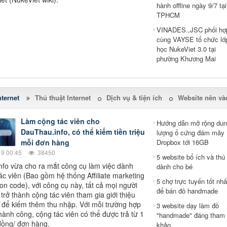
hành offline ngày 9/7 tại
TPHCM
VINADES.,JSC phối hợ
cùng VAYSE tổ chức lớ
học NukeViet 3.0 tại
phường Khương Mai
ternet
Thủ thuật Internet
Dịch vụ & tiện ích
Website nên và
Làm cộng tác viên cho
Hướng dẫn mở rộng dun
DauThau.info, có thể kiếm tiền triệu
lượng ổ cứng đám mây
mỗi đơn hàng
Dropbox tới 16GB
9 00:45
38450
5 website bổ ích và thú 
fo vừa cho ra mắt công cụ làm việc dành
dành cho bé
ác viên (Bao gồm hệ thống Affiliate marketing
5 chợ trực tuyến tốt nhấ
on code), với công cụ này, tất cả mọi người
để bán đồ handmade
trở thành cộng tác viên tham gia giới thiệu
ể kiếm thêm thu nhập. Với mỗi trường hợp
3 website dạy làm đồ
thành công, cộng tác viên có thể được trả từ 1
"handmade" đáng tham
 đồng/ đơn hàng.
khảo