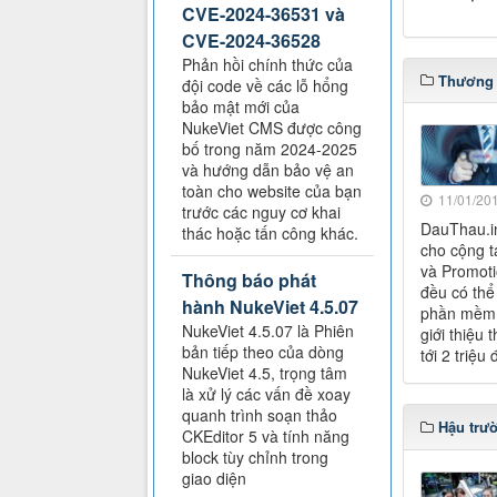
CVE-2024-36531 và
CVE-2024-36528
Phản hồi chính thức của
Thương 
đội code về các lỗ hổng
bảo mật mới của
NukeViet CMS được công
bố trong năm 2024-2025
và hướng dẫn bảo vệ an
toàn cho website của bạn
11/01/201
trước các nguy cơ khai
DauThau.in
thác hoặc tấn công khác.
cho cộng t
và Promoti
Thông báo phát
đều có thể 
hành NukeViet 4.5.07
phần mềm đ
NukeViet 4.5.07 là Phiên
giới thiệu 
bản tiếp theo của dòng
tới 2 triệu
NukeViet 4.5, trọng tâm
là xử lý các vấn đề xoay
quanh trình soạn thảo
Hậu trư
CKEditor 5 và tính năng
block tùy chỉnh trong
giao diện