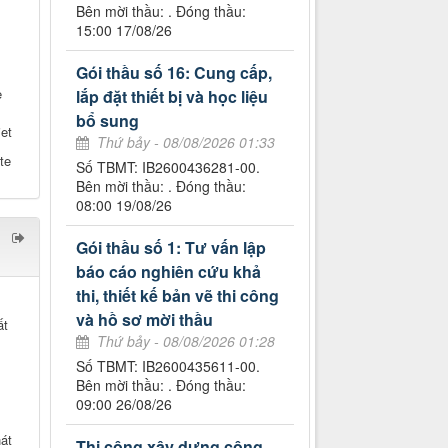
Bên mời thầu: . Đóng thầu:
15:00 17/08/26
Gói thầu số 16: Cung cấp,
e
lắp đặt thiết bị và học liệu
bổ sung
et
Thứ bảy - 08/08/2026 01:33
te
Số TBMT: IB2600436281-00.
Bên mời thầu: . Đóng thầu:
08:00 19/08/26
Gói thầu số 1: Tư vấn lập
báo cáo nghiên cứu khả
thi, thiết kế bản vẽ thi công
và hồ sơ mời thầu
ất
Thứ bảy - 08/08/2026 01:28
Số TBMT: IB2600435611-00.
Bên mời thầu: . Đóng thầu:
09:00 26/08/26
át
Thi công xây dựng công