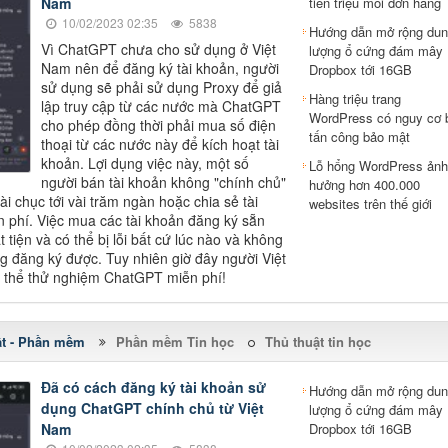
Nam
tiền triệu mỗi đơn hàng
10/02/2023 02:35
5838
Hướng dẫn mở rộng dun
Vì ChatGPT chưa cho sử dụng ở Việt
lượng ổ cứng đám mây
Nam nên để đăng ký tài khoản, người
Dropbox tới 16GB
sử dụng sẽ phải sử dụng Proxy để giả
Hàng triệu trang
lập truy cập từ các nước mà ChatGPT
WordPress có nguy cơ 
cho phép đồng thời phải mua số điện
tấn công bảo mật
thoại từ các nước này để kích hoạt tài
khoản. Lợi dụng việc này, một số
Lỗ hổng WordPress ảnh
người bán tài khoản không "chính chủ"
hưởng hơn 400.000
vài chục tới vài trăm ngàn hoặc chia sẻ tài
websites trên thế giới
 phí. Việc mua các tài khoản đăng ký sẵn
 tiện và có thể bị lỗi bất cứ lúc nào và không
ng đăng ký được. Tuy nhiên giờ đây người Việt
 thể thử nghiệm ChatGPT miễn phí!
ật - Phần mềm
Phần mềm Tin học
Thủ thuật tin học
Đã có cách đăng ký tài khoản sử
Hướng dẫn mở rộng dun
dụng ChatGPT chính chủ từ Việt
lượng ổ cứng đám mây
Nam
Dropbox tới 16GB