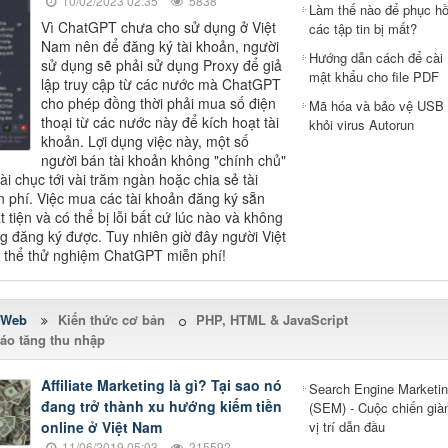
10/02/2023 02:35
5838
Làm thế nào để phục hồ
Vì ChatGPT chưa cho sử dụng ở Việt
các tập tin bị mất?
Nam nên để đăng ký tài khoản, người
Hướng dẫn cách để cài
sử dụng sẽ phải sử dụng Proxy để giả
mật khẩu cho file PDF
lập truy cập từ các nước mà ChatGPT
cho phép đồng thời phải mua số điện
Mã hóa và bảo vệ USB
thoại từ các nước này để kích hoạt tài
khỏi virus Autorun
khoản. Lợi dụng việc này, một số
người bán tài khoản không "chính chủ"
vài chục tới vài trăm ngàn hoặc chia sẻ tài
 phí. Việc mua các tài khoản đăng ký sẵn
 tiện và có thể bị lỗi bất cứ lúc nào và không
ng đăng ký được. Tuy nhiên giờ đây người Việt
 thể thử nghiệm ChatGPT miễn phí!
 Web
Kiến thức cơ bản
PHP, HTML & JavaScript
áo tăng thu nhập
Affiliate Marketing là gì? Tại sao nó
Search Engine Marketi
đang trở thành xu hướng kiếm tiền
(SEM) - Cuộc chiến già
online ở Việt Nam
vị trí dẫn đầu
11/06/2019 05:03
215592