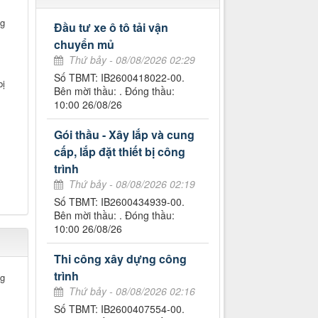
g
Đầu tư xe ô tô tải vận
chuyển mủ
Thứ bảy - 08/08/2026 02:29
Số TBMT: IB2600418022-00.
bị
Bên mời thầu: . Đóng thầu:
10:00 26/08/26
Gói thầu - Xây lắp và cung
cấp, lắp đặt thiết bị công
trình
Thứ bảy - 08/08/2026 02:19
Số TBMT: IB2600434939-00.
Bên mời thầu: . Đóng thầu:
10:00 26/08/26
Thi công xây dựng công
trình
g
Thứ bảy - 08/08/2026 02:16
Số TBMT: IB2600407554-00.