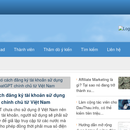
oad
Thành viên
Thăm dò ý kiến
Tìm kiếm
Liên hệ
Affiliate Marketing là
gì? Tại sao nó đang trở
thành xu...
ch đăng ký tài khoản sử dụng
chính chủ từ Việt Nam
Làm cộng tác viên cho
DauThau.info, có thể
T chưa cho sử dụng ở Việt Nam nên
kiếm tiền triệu...
 tài khoản, người sử dụng sẽ phải sử
 để giả lập truy cập từ các nước mà
Hướng dẫn mở rộng
o phép đồng thời phải mua số điện