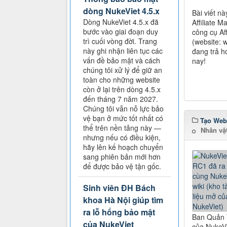
dòng NukeViet 4.5.x
Bài viết nà
Dòng NukeViet 4.5.x đã
Affiliate 
bước vào giai đoạn duy
công cụ Af
trì cuối vòng đời. Trang
(website: 
này ghi nhận liên tục các
đang trả h
vấn đề bảo mật và cách
nay!
chúng tôi xử lý để giữ an
toàn cho những website
còn ở lại trên dòng 4.5.x
đến tháng 7 năm 2027.
Chúng tôi vẫn nỗ lực bảo
vệ bạn ở mức tốt nhất có
Tạo Web
thể trên nền tảng này —
Nhân vật
nhưng nếu có điều kiện,
hãy lên kế hoạch chuyển
sang phiên bản mới hơn
để được bảo vệ tận gốc.
Sinh viên ĐH Bách
khoa Hà Nội giúp tìm
ra lỗ hổng bảo mật
Ban Quản T
của NukeViet
của NukeVi