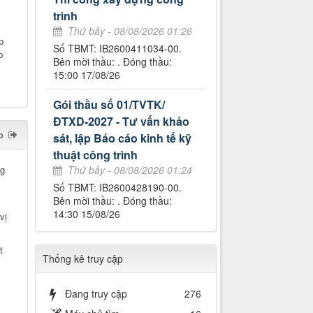
trình
Thứ bảy - 08/08/2026 01:26
p
Số TBMT: IB2600411034-00.
p
Bên mời thầu: . Đóng thầu:
15:00 17/08/26
Gói thầu số 01/TVTK/
ĐTXD-2027 - Tư vấn khảo
o
sát, lập Báo cáo kinh tế kỹ
thuật công trình
g
Thứ bảy - 08/08/2026 01:24
Số TBMT: IB2600428190-00.
Bên mời thầu: . Đóng thầu:
14:30 15/08/26
vị
t
Thống kê truy cập
Đang truy cập
276