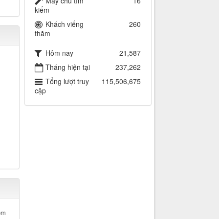
Máy chủ tìm
16
kiếm
Khách viếng
260
thăm
Hôm nay
21,587
Tháng hiện tại
237,262
Tổng lượt truy
115,506,675
cập
êm