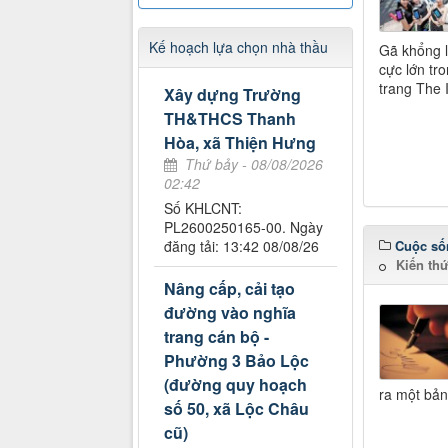
Kế hoạch lựa chọn nhà thầu
Gã khổng l
cực lớn tr
trang The I
Xây dựng Trường
TH&THCS Thanh
Hòa, xã Thiện Hưng
Thứ bảy - 08/08/2026
02:42
Số KHLCNT:
PL2600250165-00. Ngày
Cuộc số
đăng tải: 13:42 08/08/26
Kiến th
Nâng cấp, cải tạo
đường vào nghĩa
trang cán bộ -
Phường 3 Bảo Lộc
(đường quy hoạch
ra một bản
số 50, xã Lộc Châu
cũ)