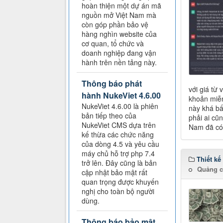
hoàn thiện một dự án mã
nguồn mở Việt Nam mà
còn góp phần bảo vệ
hàng nghìn website của
cơ quan, tổ chức và
doanh nghiệp đang vận
hành trên nền tảng này.
Thông báo phát
với giá từ 
hành NukeViet 4.6.00
khoản miễn
NukeViet 4.6.00 là phiên
này khá bất
bản tiếp theo của
phải ai cũ
NukeViet CMS dựa trên
Nam đã có
kế thừa các chức năng
của dòng 4.5 và yêu cầu
máy chủ hỗ trợ php 7.4
Thiết kế
trở lên. Đây cũng là bản
Quảng c
cập nhật bảo mật rất
quan trọng được khuyến
nghị cho toàn bộ người
dùng.
Thông báo bảo mật