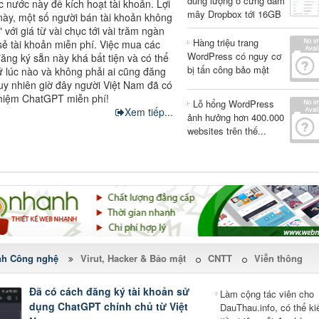
dung lượng ổ cứng đám
c nước này để kích hoạt tài khoản. Lợi
mây Dropbox tới 16GB
này, một số người bán tài khoản không
 với giá từ vài chục tới vài trăm ngàn
Hàng triệu trang
sẻ tài khoản miễn phí. Việc mua các
WordPress có nguy cơ
đăng ký sẵn này khá bất tiện và có thể
bị tấn công bảo mật
cứ lúc nào và không phải ai cũng đăng
uy nhiên giờ đây người Việt Nam đã có
hiệm ChatGPT miễn phí!
Lỗ hổng WordPress
Xem tiếp...
ảnh hưởng hơn 400.000
websites trên thế...
nh Công nghệ
Virut, Hacker & Bảo mật
CNTT
Viễn thông
Đã có cách đăng ký tài khoản sử
Làm cộng tác viên cho
dụng ChatGPT chính chủ từ Việt
DauThau.info, có thể k