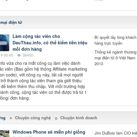
mại điện tử
Làm cộng tác viên cho
Bí quyết lấy lòng khách
DauThau.info, có thể kiếm tiền triệu
hàng trực tuyến
mỗi đơn hàng
Thống kê ngành thương
9 00:45
38450
mại điện tử ở Việt Nam
fo vừa cho ra mắt công cụ làm việc dành
2013
ác viên (Bao gồm hệ thống Affiliate marketing
on code), với công cụ này, tất cả mọi người
trở thành cộng tác viên tham gia giới thiệu
ể kiếm thêm thu nhập. Với mỗi trường hợp
thành công, cộng tác viên có thể được trả từ 1
 đồng/ đơn hàng.
ờng
Chuyện công nghệ
Chuyện kinh doanh
Windows Phone sẽ miễn phí giống
Jim DuBois làm CIO ki