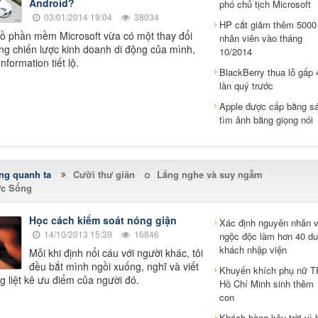
Android?
phó chủ tịch Microsoft
03/01/2014 19:04
38034
HP cắt giảm thêm 5000
ồ phần mềm Microsoft vừa có một thay đổi
nhân viên vào tháng
ong chiến lược kinh doanh di động của mình,
10/2014
nformation tiết lộ.
BlackBerry thua lỗ gấp 
lần quý trước
Apple được cấp bằng s
tìm ảnh bằng giọng nói
ng quanh ta
Cười thư giãn
Lắng nghe và suy ngẫm
ức Sống
Học cách kiểm soát nóng giận
Xác định nguyên nhân 
14/10/2013 15:39
16846
ngộc độc làm hơn 40 du
khách nhập viện
Mỗi khi định nổi cáu với người khác, tôi
đều bắt mình ngồi xuống, nghĩ và viết
Khuyến khích phụ nữ T
g liệt kê ưu điểm của người đó.
Hồ Chí Minh sinh thêm
con
Khách hàng kêu trời vì b