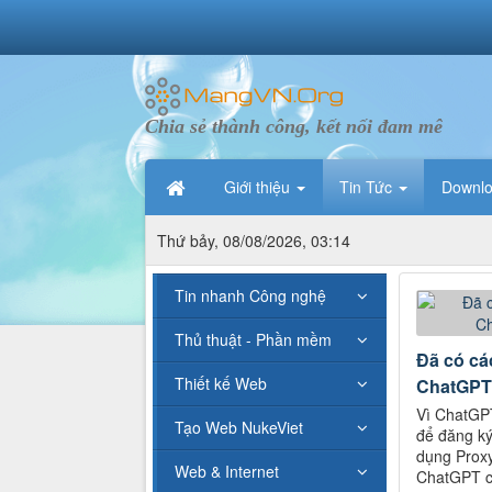
Chia sẻ thành công, kết nối đam mê
Giới thiệu
Tin Tức
Downl
Thứ bảy, 08/08/2026, 03:14
Tin nhanh Công nghệ
Thủ thuật - Phần mềm
Đã có cá
Thiết kế Web
ChatGPT 
Vì ChatGP
Tạo Web NukeViet
để đăng ký
dụng Proxy
Web & Internet
ChatGPT ch