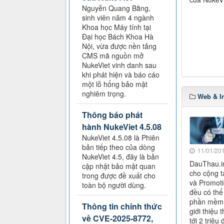
Nguyễn Quang Bằng,
sinh viên năm 4 ngành
Khoa học Máy tính tại
Đại học Bách Khoa Hà
Nội, vừa được nền tảng
CMS mã nguồn mở
NukeViet vinh danh sau
khi phát hiện và báo cáo
một lỗ hổng bảo mật
nghiêm trọng.
Web & In
Thông báo phát
hành NukeViet 4.5.08
NukeViet 4.5.08 là Phiên
bản tiếp theo của dòng
11/01/201
NukeViet 4.5, đây là bản
DauThau.in
cập nhật bảo mật quan
cho cộng t
trong được đề xuất cho
và Promoti
toàn bộ người dùng.
đều có thể 
phần mềm đ
Thông tin chính thức
giới thiệu 
về CVE-2025-8772,
tới 2 triệu