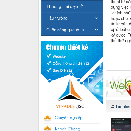
thoại từ cá
Thương mại điện tử
dụng việc 
"chính chủ"
Hậu trường
hoặc chia 
tài khoản 
bị lỗi bất 
Cuộc sống quanh ta
ký được. T
thể thử ng
Tin nha