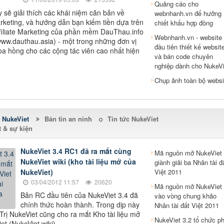
Quảng cáo cho
y sẽ giải thích các khái niệm căn bản về
webnhanh.vn để hưởng
Marketing, và hướng dẫn bạn kiếm tiền dựa trên
chiết khấu hợp đồng
filiate Marketing của phần mềm DauThau.info
Webnhanh.vn - website
www.dauthau.asia) - một trong những đơn vị
đầu tiên thiết kế websit
oa hồng cho các cộng tác viên cao nhất hiện
và bán code chuyên
nghiệp dành cho NukeVi
Chụp ảnh toàn bộ websi
 NukeViet
Bản tin an ninh
Tin tức NukeViet
 & sự kiện
NukeViet 3.4 RC1 đã ra mắt cùng
Mã nguồn mở NukeViet
NukeViet wiki (kho tài liệu mở của
giành giải ba Nhân tài đ
NukeViet)
Việt 2011
03/04/2012 11:57
20620
Mã nguồn mở NukeViet
Bản RC đầu tiên của NukeViet 3.4 đã
vào vòng chung khảo
chính thức hoàn thành. Trong dịp này
Nhân tài đất Việt 2011
rị NukeViet cũng cho ra mắt Kho tài liệu mở
NukeViet 3.2 tổ chức ph
et (NukeViet wiki).