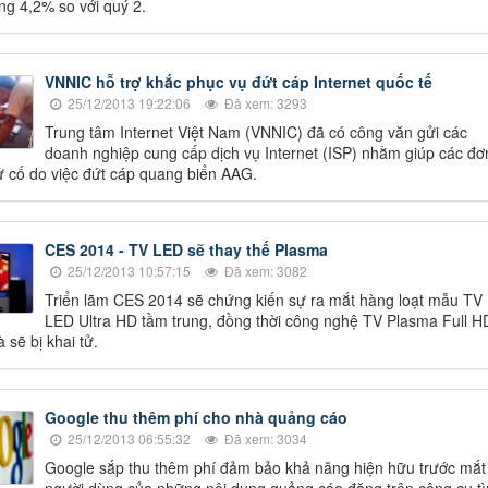
ng 4,2% so với quý 2.
VNNIC hỗ trợ khắc phục vụ đứt cáp Internet quốc tế
25/12/2013 19:22:06
Đã xem: 3293
Trung tâm Internet Việt Nam (VNNIC) đã có công văn gửi các
doanh nghiệp cung cấp dịch vụ Internet (ISP) nhằm giúp các đơn
 cố do việc đứt cáp quang biển AAG.
CES 2014 - TV LED sẽ thay thế Plasma
25/12/2013 10:57:15
Đã xem: 3082
Triển lãm CES 2014 sẽ chứng kiến sự ra mắt hàng loạt mẫu TV
LED Ultra HD tầm trung, đồng thời công nghệ TV Plasma Full H
 sẽ bị khai tử.
Google thu thêm phí cho nhà quảng cáo
25/12/2013 06:55:32
Đã xem: 3034
Google sắp thu thêm phí đảm bảo khả năng hiện hữu trước mắt