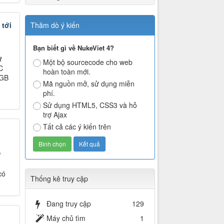
tới
Thăm dò ý kiến
Bạn biết gì về NukeViet 4?
ữ
Một bộ sourcecode cho web
C
hoàn toàn mới.
2GB
Mã nguồn mở, sử dụng miễn
phí.
Sử dụng HTML5, CSS3 và hỗ
trợ Ajax
Tất cả các ý kiến trên
ở
có
Thống kê truy cập
Đang truy cập
129
Máy chủ tìm
1