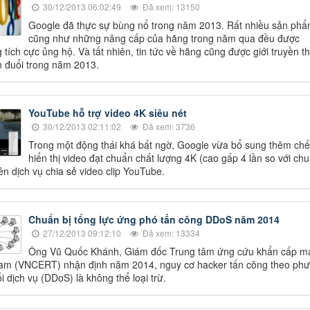
30/12/2013 06:02:49
Đã xem: 13150
Google đã thực sự bùng nổ trong năm 2013. Rất nhiều sản ph
cũng như những nâng cấp của hãng trong năm qua đều được
 tích cực ủng hộ. Và tất nhiên, tin tức về hãng cũng được giới truyền t
ăn đuổi trong năm 2013.
YouTube hỗ trợ video 4K siêu nét
30/12/2013 02:11:02
Đã xem: 3736
Trong một động thái khá bất ngờ, Google vừa bổ sung thêm chế
hiển thị video đạt chuẩn chất lượng 4K (cao gấp 4 lần so với ch
ên dịch vụ chia sẻ video clip YouTube.
Chuẩn bị tổng lực ứng phó tấn công DDoS năm 2014
27/12/2013 09:12:10
Đã xem: 13334
Ông Vũ Quốc Khánh, Giám đốc Trung tâm ứng cứu khẩn cấp m
Nam (VNCERT) nhận định năm 2014, nguy cơ hacker tấn công theo ph
i dịch vụ (DDoS) là không thể loại trừ.