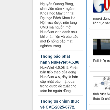
Nguyễn Quang Bằng,
sinh viên năm 4 ngành
Khoa học Máy tính tại
Đại học Bách Khoa Hà
người dùng
Nội, vừa được nền tảng
liên tục s
CMS mã nguồn mở
NukeViet vinh danh sau
khi phát hiện và báo cáo
một lỗ hổng bảo mật
nghiêm trọng.
Thông báo phát
Full-HD) tr
hành NukeViet 4.5.08
NukeViet 4.5.08 là Phiên
bản tiếp theo của dòng
NukeViet 4.5, đây là bản
cập nhật bảo mật quan
trong được đề xuất cho
toàn bộ người dùng.
tính Việt 
thức từ chố
Thông tin chính thức
về CVE-2025-8772,