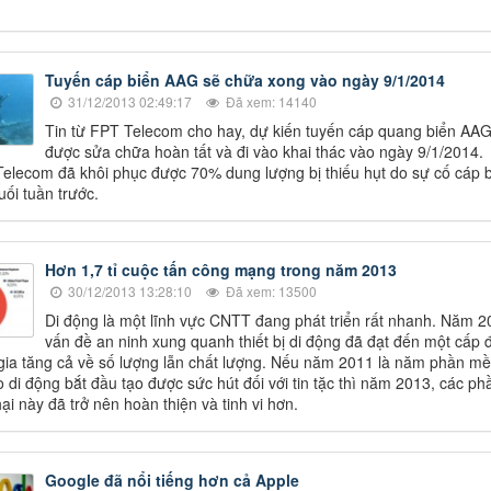
Tuyến cáp biển AAG sẽ chữa xong vào ngày 9/1/2014
31/12/2013 02:49:17
Đã xem: 14140
Tin từ FPT Telecom cho hay, dự kiến tuyến cáp quang biển AAG
được sửa chữa hoàn tất và đi vào khai thác vào ngày 9/1/2014.
elecom đã khôi phục được 70% dung lượng bị thiếu hụt do sự cố cáp 
ối tuần trước.
Hơn 1,7 tỉ cuộc tấn công mạng trong năm 2013
30/12/2013 13:28:10
Đã xem: 13500
Di động là một lĩnh vực CNTT đang phát triển rất nhanh. Năm 2
vấn đề an ninh xung quanh thiết bị di động đã đạt đến một cấp 
gia tăng cả về số lượng lẫn chất lượng. Nếu năm 2011 là năm phần m
o di động bắt đầu tạo được sức hút đối với tin tặc thì năm 2013, các ph
i này đã trở nên hoàn thiện và tinh vi hơn.
Google đã nổi tiếng hơn cả Apple