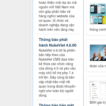
hoàn thiện một dự án mã
nguồn mở Việt Nam mà
còn góp phần bảo vệ
hàng nghìn website của
cơ quan, tổ chức và
doanh nghiệp đang vận
hành trên nền tảng này.
thông minh
Thông báo phát
hành NukeViet 4.6.00
NukeViet 4.6.00 là phiên
bản tiếp theo của
NukeViet CMS dựa trên
kế thừa các chức năng
đoán của m
của dòng 4.5 và yêu cầu
máy chủ hỗ trợ php 7.4
trở lên. Đây cũng là bản
cập nhật bảo mật rất
quan trọng được khuyến
nghị cho toàn bộ người
dùng.
BXH giá tr
Thông báo bảo mật