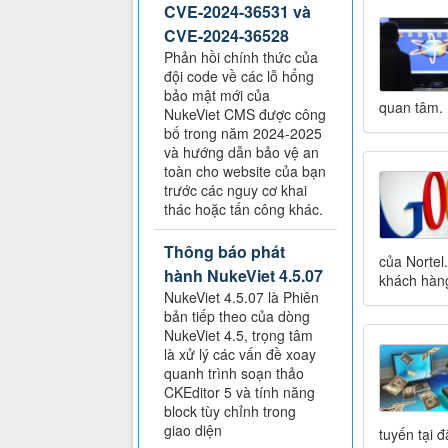
CVE-2024-36531 và
CVE-2024-36528
Phản hồi chính thức của
đội code về các lỗ hổng
bảo mật mới của
quan tâm.
NukeViet CMS được công
bố trong năm 2024-2025
và hướng dẫn bảo vệ an
toàn cho website của bạn
trước các nguy cơ khai
thác hoặc tấn công khác.
Thông báo phát
của Nortel
hành NukeViet 4.5.07
khách hàn
NukeViet 4.5.07 là Phiên
bản tiếp theo của dòng
NukeViet 4.5, trọng tâm
là xử lý các vấn đề xoay
quanh trình soạn thảo
CKEditor 5 và tính năng
block tùy chỉnh trong
giao diện
tuyến tại 