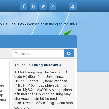
Yêu cầu sử dụng NukeViet 4
1. Môi trường máy chủ Yêu cầu bắt
buộc Hệ điều hành: Unix (Linux,
Ubuntu, Fedora …) hoặc Windows
PHP: PHP 5.4 hoặc phiên bản mới
 hệ
nhất. MySQL: MySQL 5.5 hoặc phiên
ều
bản mới nhất Tùy chọn bổ sung Máy
ập.
chủ Apache cần hỗ trợ mod
riệu
mod_rewrite. Máy chủ Nginx cấu hình
các thông...