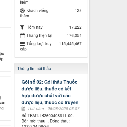
kiếm
a
Khách viếng
128
thăm
Hôm nay
17,222
Tháng hiện tại
176,054
Tổng lượt truy
115,445,467
cập
ệc
ập
Thông tin mời thầu
Gói số 02: Gói thầu Thuốc
dược liệu, thuốc có kết
hợp dược chất với các
g
dược liệu, thuốc cổ truyền
sản
ng
Thứ năm - 06/08/2026 06:07
Số TBMT: IB2600408611-00.
Bên mời thầu: . Đóng thầu:
10:00 24/08/26