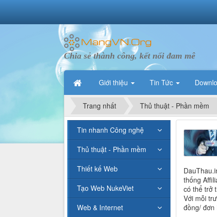
Chia sẻ thành công, kết nối đam mê
Giới thiệu
Tin Tức
Downl
Trang nhất
Thủ thuật - Phần mềm
Tin nhanh Công nghệ
Thủ thuật - Phần mềm
Thiết kế Web
DauThau.in
thống Affi
Tạo Web NukeViet
có thể trở
Với mỗi trư
Web & Internet
đồng/ đơn 