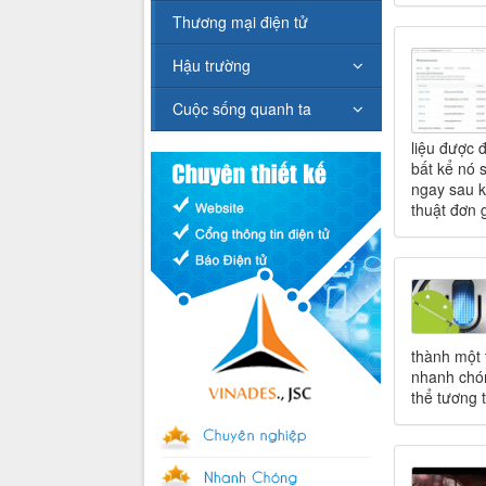
Thương mại điện tử
Hậu trường
Cuộc sống quanh ta
liệu được đ
bất kể nó 
ngay sau k
thuật đơn 
thành một t
nhanh chón
thể tương 