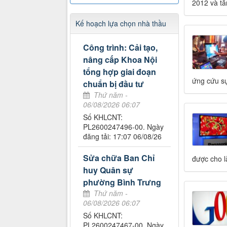
2012 và tă
Kế hoạch lựa chọn nhà thầu
Công trình: Cải tạo,
nâng cấp Khoa Nội
tổng hợp giai đoạn
ứng cứu sự
chuẩn bị đầu tư
Thứ năm -
06/08/2026 06:07
Số KHLCNT:
PL2600247496-00. Ngày
đăng tải: 17:07 06/08/26
Sửa chữa Ban Chỉ
được cho là
huy Quân sự
phường Bình Trưng
Thứ năm -
06/08/2026 06:07
Số KHLCNT:
PL2600247467-00. Ngày