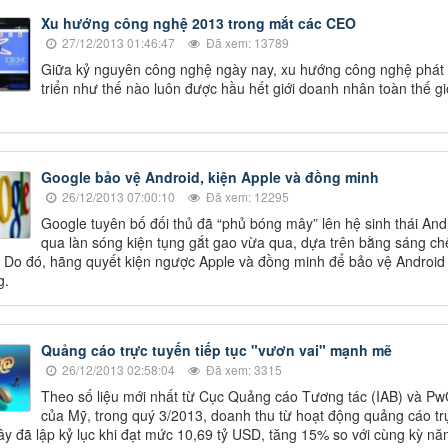
Xu hướng công nghệ 2013 trong mắt các CEO
27/12/2013 01:46:47
Đã xem: 13789
Giữa kỷ nguyên công nghệ ngày nay, xu hướng công nghệ phát
triển như thế nào luôn được hầu hết giới doanh nhân toàn thế gi
Google bảo vệ Android, kiện Apple và đồng minh
26/12/2013 07:00:10
Đã xem: 12295
Google tuyên bố đối thủ đã “phủ bóng mây” lên hệ sinh thái And
qua làn sóng kiện tụng gắt gao vừa qua, dựa trên bằng sáng ch
. Do đó, hãng quyết kiện ngược Apple và đồng minh để bảo vệ Android
g.
Quảng cáo trực tuyến tiếp tục "vươn vai" mạnh mẽ
26/12/2013 02:58:04
Đã xem: 3315
Theo số liệu mới nhất từ Cục Quảng cáo Tương tác (IAB) và P
của Mỹ, trong quý 3/2013, doanh thu từ hoạt động quảng cáo trư
đây đã lập kỷ lục khi đạt mức 10,69 tỷ USD, tăng 15% so với cùng kỳ n