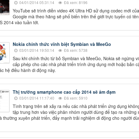
04/01/2014 05:31:14
Đã xem: 8196
YouTube sẽ trình diễn video 4K Ultra HD sử dụng codec mới củ
Google mà theo hãng sẽ phổ biến trên thế giới trực tuyến có tên
S 2014 vào tuần tới.
Nokia chính thức vĩnh biệt Symbian và MeeGo
03/01/2014 19:50:14
Đã xem: 5738
Sau khi chính thức từ bỏ Symbian và MeeGo, Nokia sẽ ngừng vi
cấp phép cho các nhà phát triển trình ứng dụng mới hoặc bản c
ác hệ điều hành di động này.
Thị trường smartphone cao cấp 2014 sẽ ảm đạm
03/01/2014 11:17:40
Đã xem: 5910
Tình trạng trên sẽ xảy ra nếu các nhà phát triển ứng dụng khôn
tập trung hơn vào việc phân nhóm người dùng để tạo ra những 
à thường xuyên phát triển, đẩy mạnh trải nghiệm di động cho người dù