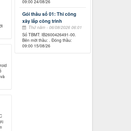
09:00 24/08/26
Gói thầu số 01: Thi công
xây lắp công trình
ới
Thứ năm - 06/08/2026 06:01
Số TBMT: IB2600426491-00.
Bên mời thầu: . Đóng thầu:
09:00 15/08/26
roid
ế
 và
wC
̣c
ăm