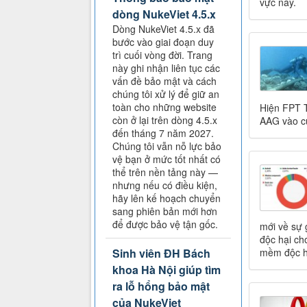
vực này.
dòng NukeViet 4.5.x
Dòng NukeViet 4.5.x đã
bước vào giai đoạn duy
trì cuối vòng đời. Trang
này ghi nhận liên tục các
vấn đề bảo mật và cách
chúng tôi xử lý để giữ an
toàn cho những website
Hiện FPT T
còn ở lại trên dòng 4.5.x
AAG vào cu
đến tháng 7 năm 2027.
Chúng tôi vẫn nỗ lực bảo
vệ bạn ở mức tốt nhất có
thể trên nền tảng này —
nhưng nếu có điều kiện,
hãy lên kế hoạch chuyển
sang phiên bản mới hơn
để được bảo vệ tận gốc.
mới về sự 
độc hại ch
Sinh viên ĐH Bách
mềm độc hạ
khoa Hà Nội giúp tìm
ra lỗ hổng bảo mật
của NukeViet