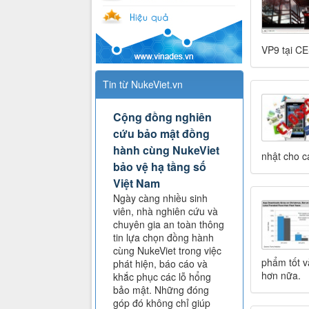
VP9 tại CE
Tin từ NukeViet.vn
Cộng đồng nghiên
cứu bảo mật đồng
hành cùng NukeViet
nhật cho c
bảo vệ hạ tầng số
Việt Nam
Ngày càng nhiều sinh
viên, nhà nghiên cứu và
chuyên gia an toàn thông
tin lựa chọn đồng hành
cùng NukeViet trong việc
phẩm tốt v
phát hiện, báo cáo và
hơn nữa.
khắc phục các lỗ hổng
bảo mật. Những đóng
góp đó không chỉ giúp