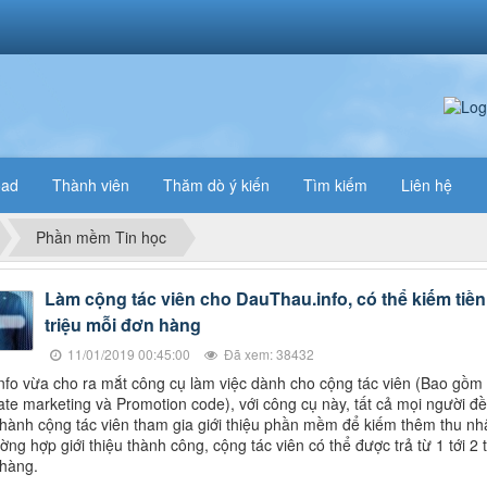
oad
Thành viên
Thăm dò ý kiến
Tìm kiếm
Liên hệ
Phần mềm Tin học
Làm cộng tác viên cho DauThau.info, có thể kiếm tiền
triệu mỗi đơn hàng
11/01/2019 00:45:00
Đã xem: 38432
fo vừa cho ra mắt công cụ làm việc dành cho cộng tác viên (Bao gồm
liate marketing và Promotion code), với công cụ này, tất cả mọi người đ
 thành cộng tác viên tham gia giới thiệu phần mềm để kiếm thêm thu nh
ờng hợp giới thiệu thành công, cộng tác viên có thể được trả từ 1 tới 2 t
hàng.