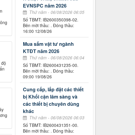
EVNSPC năm 2026
ẩm
Thứ năm - 06/08/2026 06:05
Số TBMT: IB2600350398-02.
hông
Bên mời thầu: . Đóng thầu:
16:00 12/08/26
Mua sắm vật tư ngành
KTĐT năm 2026
Thứ năm - 06/08/2026 06:04
 độ
Số TBMT: IB2600431235-00.
uẩn
Bên mời thầu: . Đóng thầu:
09:00 19/08/26
Cung cấp, lắp đặt các thiết
bị Khối cận lâm sàng và
các thiết bị chuyên dùng
áy
khác
ương
Thứ năm - 06/08/2026 06:03
Số TBMT: IB2600431351-00.
Bên mời thầu: . Đóng thầu: