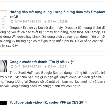
Hướng dẫn mở rộng dung lượng ổ cứng đám mây Dropbox 
16GB
18/10/2017 14:18:00
Đã xem: 42229
Dropbox là dịch vụ lưu trữ đám mây. Dropbox tiện dụng ở chỗ d
ồng bộ với tất cả các thiết bị từ máy tính bảng, điện thoại tới Laptop, P
sử dụng Windows hay Linux. Sử dụng dịch vụ này bạn được miễn phí 
hi đăng ký nhưng bạn có thể gia tăng miễn phí tới 16GB bằng các thủ
giản sau đây.
Google muốn trở thành “Trợ lý siêu việt”
04/01/2014 16:27:10
Đã xem: 9265
Theo Scott Huffman, Google Search đang hướng tới mục tiêu tr
rợ lý Siêu việt cho bạn, trợ giúp bạn giải quyết công việc đơn giản và
g. Trong tương lai Google sẽ có mặt bên bạn mọi lúc, mọi nơi và bạn 
tác với Google bằng cách trò chuyện như với con người.
YouTube trình video 4K, codec VP9 tại CES 2014