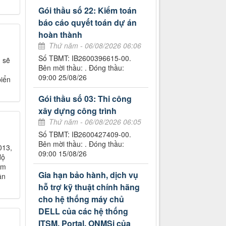
Gói thầu số 22: Kiểm toán
báo cáo quyết toán dự án
hoàn thành
Thứ năm - 06/08/2026 06:06
Số TBMT: IB2600396615-00.
 sẽ
Bên mời thầu: . Đóng thầu:
09:00 25/08/26
biển
Gói thầu số 03: Thi công
xây dựng công trình
Thứ năm - 06/08/2026 06:05
Số TBMT: IB2600427409-00.
Bên mời thầu: . Đóng thầu:
013,
09:00 15/08/26
độ
ềm
Gia hạn bảo hành, dịch vụ
ần
hỗ trợ kỹ thuật chính hãng
cho hệ thống máy chủ
DELL của các hệ thống
ITSM, Portal, ONMSi của