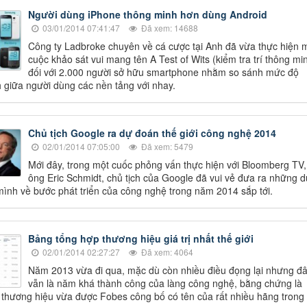
Người dùng iPhone thông minh hơn dùng Android
03/01/2014 07:41:47
Đã xem: 14688
Công ty Ladbroke chuyên về cá cược tại Anh đã vừa thực hiện 
cuộc khảo sát vui mang tên A Test of Wits (kiểm tra trí thông mi
đối với 2.000 người sở hữu smartphone nhằm so sánh mức độ
 giữa người dùng các nền tảng với nhay.
Chủ tịch Google ra dự đoán thế giới công nghệ 2014
02/01/2014 07:05:00
Đã xem: 5479
Mới đây, trong một cuốc phỏng vấn thực hiện với Bloomberg TV,
ông Eric Schmidt, chủ tịch của Google đã vui vẻ đưa ra những 
ình về bước phát triển của công nghệ trong năm 2014 sắp tới.
Bảng tổng hợp thương hiệu giá trị nhất thế giới
02/01/2014 02:27:27
Đã xem: 4064
Năm 2013 vừa đi qua, mặc dù còn nhiều điều đọng lại nhưng đ
vẫn là năm khá thành công của làng công nghệ, bằng chứng là
ị thương hiệu vừa được Fobes công bố có tên của rất nhiều hãng trong 