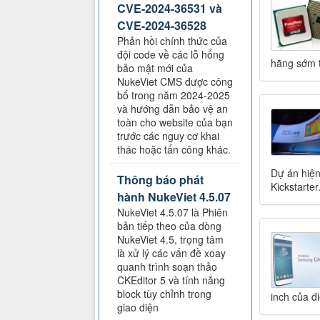
CVE-2024-36531 và
CVE-2024-36528
Phản hồi chính thức của
đội code về các lỗ hổng
hãng sớm t
bảo mật mới của
NukeViet CMS được công
bố trong năm 2024-2025
và hướng dẫn bảo vệ an
toàn cho website của bạn
trước các nguy cơ khai
thác hoặc tấn công khác.
Dự án hiện
Thông báo phát
Kickstarter
hành NukeViet 4.5.07
NukeViet 4.5.07 là Phiên
bản tiếp theo của dòng
NukeViet 4.5, trọng tâm
là xử lý các vấn đề xoay
quanh trình soạn thảo
CKEditor 5 và tính năng
block tùy chỉnh trong
inch của đ
giao diện