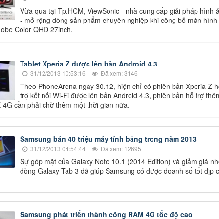
Vừa qua tại Tp.HCM, ViewSonic - nhà cung cấp giải pháp hình 
- mở rộng dòng sản phẩm chuyên nghiệp khi công bố màn hình
obe Color QHD 27inch.
Tablet Xperia Z được lên bản Android 4.3
31/12/2013 10:53:16
Đã xem: 3146
Theo PhoneArena ngày 30.12, hiện chỉ có phiên bản Xperia Z h
trợ kết nối Wi-Fi được lên bản Android 4.3, phiên bản hỗ trợ thê
E 4G cần phải chờ thêm một thời gian nữa.
Samsung bán 40 triệu máy tính bảng trong năm 2013
31/12/2013 04:54:44
Đã xem: 12695
Sự góp mặt của Galaxy Note 10.1 (2014 Edition) và giảm giá nh
dòng Galaxy Tab 3 đã giúp Samsung có được doanh số tốt dịp c
Samsung phát triển thành công RAM 4G tốc độ cao