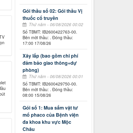
Gói thầu số 02: Gói thầu Vị
thuốc cổ truyền
Thứ năm - 06/08/2026 00:02
Số TBMT: IB2600422763-00.
 TV
Bên mời thầu: . Đóng thầu:
họn
17:00 17/08/26
Xây lắp (bao gồm chi phí
đảm bảo giao thông+dự
phòng)
Thứ năm - 06/08/2026 00:01
let
Số TBMT: IB2600429750-00.
đầu
Bên mời thầu: . Đóng thầu:
bút
08:00 15/08/26
Gói số 1: Mua sắm vật tư
mổ phaco của Bệnh viện
đa khoa khu vực Mộc
Châu