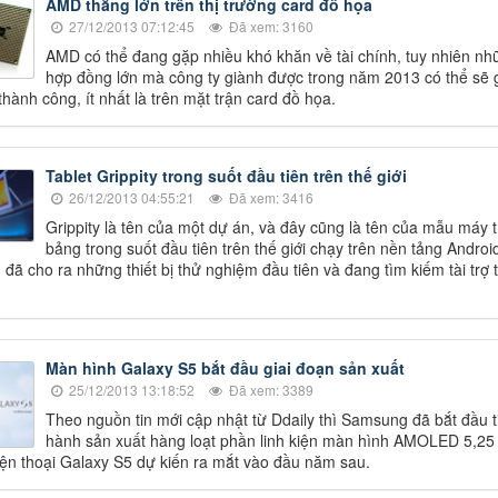
AMD thắng lớn trên thị trường card đồ họa
27/12/2013 07:12:45
Đã xem: 3160
AMD có thể đang gặp nhiều khó khăn về tài chính, tuy nhiên nh
hợp đồng lớn mà công ty giành được trong năm 2013 có thể sẽ 
hành công, ít nhất là trên mặt trận card đồ họa.
Tablet Grippity trong suốt đầu tiên trên thế giới
26/12/2013 04:55:21
Đã xem: 3416
Grippity là tên của một dự án, và đây cũng là tên của mẫu máy t
bảng trong suốt đầu tiên trên thế giới chạy trên nền tảng Androi
 đã cho ra những thiết bị thử nghiệm đầu tiên và đang tìm kiếm tài trợ 
.
Màn hình Galaxy S5 bắt đầu giai đoạn sản xuất
25/12/2013 13:18:52
Đã xem: 3389
Theo nguồn tin mới cập nhật từ Ddaily thì Samsung đã bắt đầu t
hành sản xuất hàng loạt phần linh kiện màn hình AMOLED 5,25
iện thoại Galaxy S5 dự kiến ra mắt vào đầu năm sau.