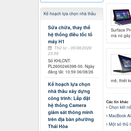
Kế hoạch lựa chọn nhà thầu
Sửa chữa, thay thế
Surface Pr
hệ thống điều tốc tổ
mà nó gây 
máy H1
Thứ tư - 05/08/2026
23:59
Số KHLCNT:
PL2600246398-00. Ngày
đăng tải: 10:59 06/08/26
mẽ, thiết k
Kế hoạch lựa chọn
nhà thầu xây dựng
công trình: Lắp đặt
Các tin khác
hệ thống Camera
Chọn kết n
giám sát thông minh
MacBook Ai
trên địa bàn phường
Một số thủ 
Thái Hòa