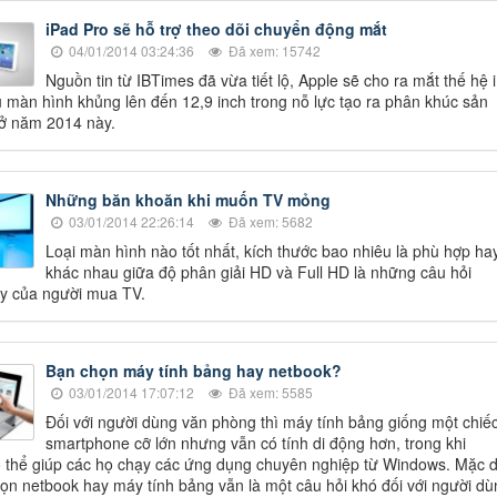
iPad Pro sẽ hỗ trợ theo dõi chuyển động mắt
04/01/2014 03:24:36
Đã xem: 15742
Nguồn tin từ IBTimes đã vừa tiết lộ, Apple sẽ cho ra mắt thế hệ 
 màn hình khủng lên đến 12,9 inch trong nỗ lực tạo ra phân khúc sản
ở năm 2014 này.
Những băn khoăn khi muốn TV mỏng
03/01/2014 22:26:14
Đã xem: 5682
Loại màn hình nào tốt nhất, kích thước bao nhiêu là phù hợp ha
khác nhau giữa độ phân giải HD và Full HD là những câu hỏi
y của người mua TV.
Bạn chọn máy tính bảng hay netbook?
03/01/2014 17:07:12
Đã xem: 5585
Đối với người dùng văn phòng thì máy tính bảng giống một chiế
smartphone cỡ lớn nhưng vẫn có tính di động hơn, trong khi
 thể giúp các họ chạy các ứng dụng chuyên nghiệp từ Windows. Mặc 
ọn netbook hay máy tính bảng vẫn là một câu hỏi khó đối với người dù