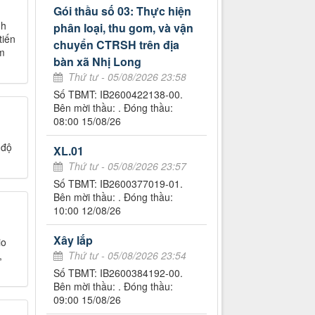
Gói thầu số 03: Thực hiện
nh
phân loại, thu gom, và vận
tiến
chuyển CTRSH trên địa
m
bàn xã Nhị Long
Thứ tư - 05/08/2026 23:58
Số TBMT: IB2600422138-00.
Bên mời thầu: . Đóng thầu:
08:00 15/08/26
 độ
XL.01
Thứ tư - 05/08/2026 23:57
Số TBMT: IB2600377019-01.
Bên mời thầu: . Đóng thầu:
10:00 12/08/26
Xây lắp
io
,
Thứ tư - 05/08/2026 23:54
Số TBMT: IB2600384192-00.
Bên mời thầu: . Đóng thầu:
09:00 15/08/26