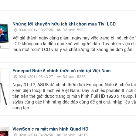
..
Những lời khuyên hữu ích khi chọn mua Tivi LCD
03/01/2014 09:27:26
Đã xem: 5938
Với giá thành ngày càng giảm, ngày nay việc trang bị một chiếc
LCD không còn là điều quá khó với người dân. Tuy nhiên việc c
mua một “con” LCD vừa ý và chất lượng tốt không hề đơn giản.
Fonepad Note 6 chính thức có mặt tại Việt Nam
02/01/2014 08:43:27
Đã xem: 5255
Ngày 31-12, ASUS đã chính thức đưa Fonepad Note 6, chiếc tab
kiêm điện thoại 6-inch về Việt Nam. Đây là chiếc phablet 6 inch 
tiên trên thế giới được trang bị màn hình Full HD 1920 x 1080p, 
stylus cùng các tính năng độc đáo dùng để ghi chú, nhập liệu và
sáng tạo.
ViewSonic ra mắt màn hình Quad HD
02/01/2014 04:24:56
Đã xem: 14516