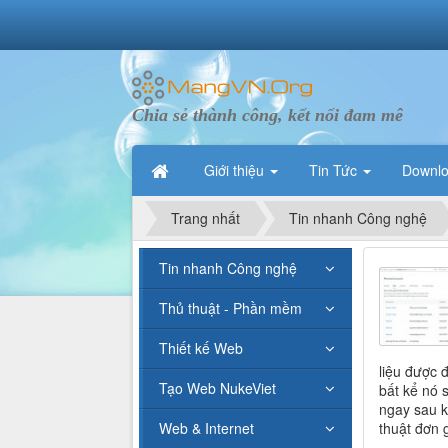
Chia sẻ thành công, kết nối đam mê
Giới thiệu
Tin Tức
Downl
Trang nhất
Tin nhanh Công nghệ
Tin nhanh Công nghệ
Thủ thuật - Phần mềm
Thiết kế Web
liệu được đ
Tạo Web NukeViet
bất kể nó 
ngay sau k
Web & Internet
thuật đơn 