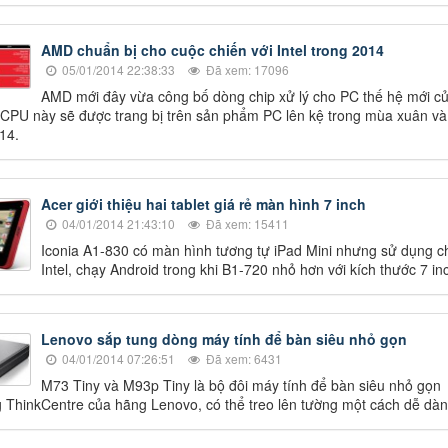
AMD chuẩn bị cho cuộc chiến với Intel trong 2014
05/01/2014 22:38:33
Đã xem: 17096
AMD mới đây vừa công bố dòng chip xử lý cho PC thế hệ mới c
CPU này sẽ được trang bị trên sản phẩm PC lên kệ trong mùa xuân và
14.
Acer giới thiệu hai tablet giá rẻ màn hình 7 inch
04/01/2014 21:43:10
Đã xem: 15411
Iconia A1-830 có màn hình tương tự iPad Mini nhưng sử dụng c
Intel, chạy Android trong khi B1-720 nhỏ hơn với kích thước 7 in
Lenovo sắp tung dòng máy tính để bàn siêu nhỏ gọn
04/01/2014 07:26:51
Đã xem: 6431
M73 Tiny và M93p Tiny là bộ đôi máy tính để bàn siêu nhỏ gọn
 ThinkCentre của hãng Lenovo, có thể treo lên tường một cách dễ dàn