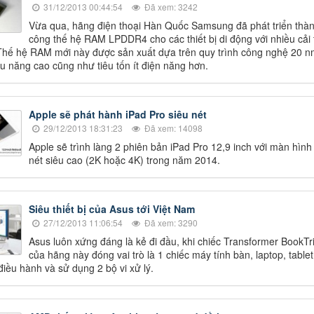
31/12/2013 00:44:54
Đã xem: 3242
Vừa qua, hãng điện thoại Hàn Quốc Samsung đã phát triển thà
công thế hệ RAM LPDDR4 cho các thiết bị di động với nhiều cải 
Thế hệ RAM mới này được sản xuất dựa trên quy trình công nghệ 20 n
ệu năng cao cũng như tiêu tốn ít điện năng hơn.
Apple sẽ phát hành iPad Pro siêu nét
29/12/2013 18:31:23
Đã xem: 14098
Apple sẽ trình làng 2 phiên bản iPad Pro 12,9 inch với màn hình
nét siêu cao (2K hoặc 4K) trong năm 2014.
Siêu thiết bị của Asus tới Việt Nam
27/12/2013 11:06:54
Đã xem: 3290
Asus luôn xứng đáng là kẻ đi đầu, khi chiếc Transformer BookTr
của hãng này đóng vai trò là 1 chiếc máy tính bàn, laptop, tablet
điều hành và sử dụng 2 bộ vi xử lý.