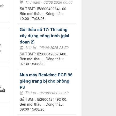
Thứ năm - 06/08/2026 00:00
ảnh
Số TBMT: IB2600409641-00.
Bên mời thầu: . Đóng thầu:
10:00 17/08/26
Gói thầu số 17: Thi công
xây dựng công trình (giai
đoạn 2)
ỗ
Thứ tư - 05/08/2026 23:59
m
Số TBMT: IB2600426570-00.
Bên mời thầu: . Đóng thầu:
07:30 15/08/26
Mua máy Real-time PCR 96
giếng trang bị cho phòng
ẹ
P3
uối
Thứ tư - 05/08/2026 23:59
Số TBMT: IB2600424492-00.
Bên mời thầu: . Đóng thầu:
09:00 15/08/26