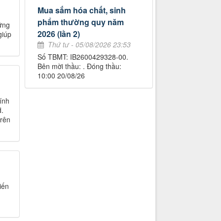
Mua sắm hóa chất, sinh
phẩm thường quy năm
ững
2026 (lần 2)
giúp
Thứ tư - 05/08/2026 23:53
Số TBMT: IB2600429328-00.
Bên mời thầu: . Đóng thầu:
10:00 20/08/26
ính
d.
trên
iến