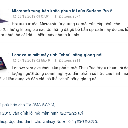
Microsoft tung bản khắc phục lỗi của Surface Pro 2
25/12/2013 09:07:01
Đã xem: 3074
Hồi tuần trước, Microsoft từng tung ra một bản cập nhật cho
o 2, nhưng không lâu sau đó, hãng đã gỡ bỏ bản up-date này do các lỗ
ra như khó cài đặt, khiến máy nhanh tụt pin...
Lenovo ra mắt máy tính "chat" bằng giọng nói
24/12/2013 02:55:49
Đã xem: 3311
Lenovo vừa giới thiệu sản phẩm mới ThinkPad Yoga nhắm tới đố
tượng người dùng doanh nghiệp. Sản phẩm sở hữu cấu hình m
ế lai tiện dụng và đặc biệt có thể “chat” bằng giọng nói.
ối phù hợp cho TV
(23/12/2013)
r 2013 vẫn dính lỗi mờ màn hình
(23/12/2013)
thuật độc đáo dành cho Galaxy Note 10.1
(23/12/2013)