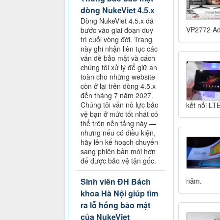
dòng NukeViet 4.5.x
Dòng NukeViet 4.5.x đã
VP2772 Ad
bước vào giai đoạn duy
trì cuối vòng đời. Trang
này ghi nhận liên tục các
vấn đề bảo mật và cách
chúng tôi xử lý để giữ an
toàn cho những website
còn ở lại trên dòng 4.5.x
đến tháng 7 năm 2027.
Chúng tôi vẫn nỗ lực bảo
kết nối LT
vệ bạn ở mức tốt nhất có
thể trên nền tảng này —
nhưng nếu có điều kiện,
hãy lên kế hoạch chuyển
sang phiên bản mới hơn
để được bảo vệ tận gốc.
Sinh viên ĐH Bách
năm.
khoa Hà Nội giúp tìm
ra lỗ hổng bảo mật
của NukeViet