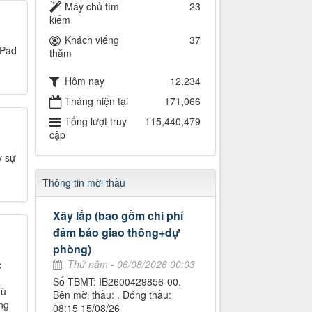
Máy chủ tìm
23
kiếm
Khách viếng
37
iPad
thăm
Hôm nay
12,234
Tháng hiện tại
171,066
Tổng lượt truy
115,440,479
cập
y sự
Thông tin mời thầu
Xây lắp (bao gồm chi phí
đảm bảo giao thông+dự
phòng)
Thứ năm - 06/08/2026 00:03
c
Số TBMT: IB2600429856-00.
dù
Bên mời thầu: . Đóng thầu:
ng
08:15 15/08/26