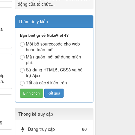
động của tổ chức...
Thăm dò ý kiến
ủa
Bạn biết gì về NukeViet 4?
Một bộ sourcecode cho web
hoàn toàn mới.
Mã nguồn mở, sử dụng miễn
phí.
Sử dụng HTML5, CSS3 và hỗ
hip
trợ Ajax
ch.
Tất cả các ý kiến trên
Thống kê truy cập
g.
Đang truy cập
60