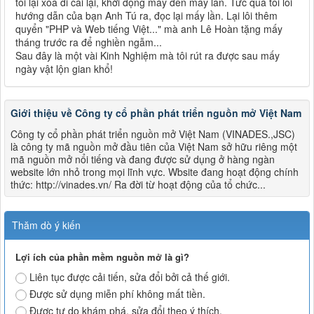
tôi lại xóa đi cài lại, khởi động máy đến mấy lần. Tức quá tôi lôi
hướng dẫn của bạn Anh Tú ra, đọc lại mấy lần. Lại lôi thêm
quyển "PHP và Web tiếng Việt..." mà anh Lê Hoàn tặng mấy
tháng trước ra để nghiền ngẫm...
Sau đây là một vài Kinh Nghiệm mà tôi rút ra được sau mấy
ngày vật lộn gian khổ!
Giới thiệu về Công ty cổ phần phát triển nguồn mở Việt Nam
Công ty cổ phần phát triển nguồn mở Việt Nam (VINADES.,JSC)
là công ty mã nguồn mở đầu tiên của Việt Nam sở hữu riêng một
mã nguồn mở nổi tiếng và đang được sử dụng ở hàng ngàn
website lớn nhỏ trong mọi lĩnh vực. Wbsite đang hoạt động chính
thức: http://vinades.vn/ Ra đời từ hoạt động của tổ chức...
Thăm dò ý kiến
Lợi ích của phần mềm nguồn mở là gì?
Liên tục được cải tiến, sửa đổi bởi cả thế giới.
Được sử dụng miễn phí không mất tiền.
Được tự do khám phá, sửa đổi theo ý thích.