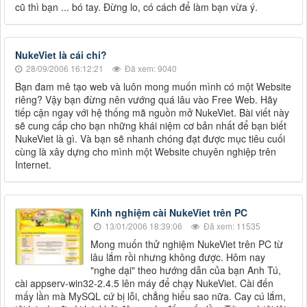
cũ thì bạn ... bó tay. Đừng lo, có cách để làm bạn vừa ý.
NukeViet là cái chi?
28/09/2006 16:12:21
Đã xem: 9040
Bạn đam mê tạo web và luôn mong muốn mình có một Website
riêng? Vậy bạn đừng nên vướng quá lâu vào Free Web. Hãy
tiếp cận ngay với hệ thống mã nguồn mở NukeViet. Bài viết này
sẽ cung cấp cho bạn những khái niệm cơ bản nhất để bạn biết
NukeViet là gì. Và bạn sẽ nhanh chóng đạt được mục tiêu cuối
cùng là xây dựng cho mình một Website chuyên nghiệp trên
Internet.
Kinh nghiệm cài NukeViet trên PC
13/01/2006 18:39:06
Đã xem: 11535
Mong muốn thử nghiệm NukeViet trên PC từ
lâu lắm rồi nhưng không được. Hôm nay
"nghe dại" theo hướng dẫn của bạn Anh Tú,
cài appserv-win32-2.4.5 lên máy để chạy NukeViet. Cài đến
mấy lần mà MySQL cứ bị lỗi, chẳng hiểu sao nữa. Cay cú lắm,