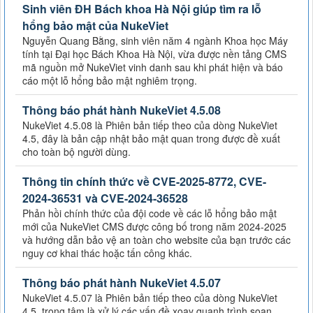
Sinh viên ĐH Bách khoa Hà Nội giúp tìm ra lỗ
hổng bảo mật của NukeViet
Nguyễn Quang Bằng, sinh viên năm 4 ngành Khoa học Máy
tính tại Đại học Bách Khoa Hà Nội, vừa được nền tảng CMS
mã nguồn mở NukeViet vinh danh sau khi phát hiện và báo
cáo một lỗ hổng bảo mật nghiêm trọng.
Thông báo phát hành NukeViet 4.5.08
NukeViet 4.5.08 là Phiên bản tiếp theo của dòng NukeViet
4.5, đây là bản cập nhật bảo mật quan trong được đề xuất
cho toàn bộ người dùng.
Thông tin chính thức về CVE-2025-8772, CVE-
2024-36531 và CVE-2024-36528
Phản hồi chính thức của đội code về các lỗ hổng bảo mật
mới của NukeViet CMS được công bố trong năm 2024-2025
và hướng dẫn bảo vệ an toàn cho website của bạn trước các
nguy cơ khai thác hoặc tấn công khác.
Thông báo phát hành NukeViet 4.5.07
NukeViet 4.5.07 là Phiên bản tiếp theo của dòng NukeViet
4.5, trọng tâm là xử lý các vấn đề xoay quanh trình soạn