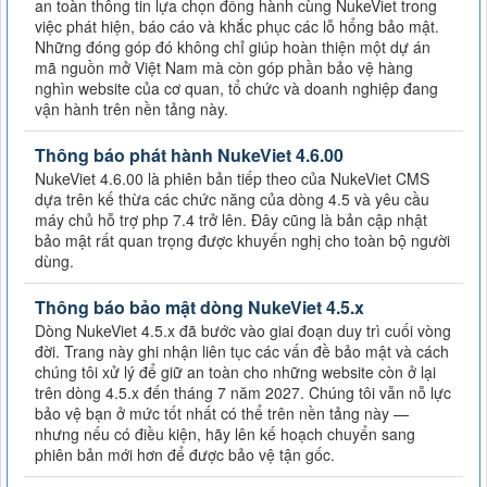
an toàn thông tin lựa chọn đồng hành cùng NukeViet trong
việc phát hiện, báo cáo và khắc phục các lỗ hổng bảo mật.
Những đóng góp đó không chỉ giúp hoàn thiện một dự án
mã nguồn mở Việt Nam mà còn góp phần bảo vệ hàng
nghìn website của cơ quan, tổ chức và doanh nghiệp đang
vận hành trên nền tảng này.
Thông báo phát hành NukeViet 4.6.00
NukeViet 4.6.00 là phiên bản tiếp theo của NukeViet CMS
dựa trên kế thừa các chức năng của dòng 4.5 và yêu cầu
máy chủ hỗ trợ php 7.4 trở lên. Đây cũng là bản cập nhật
bảo mật rất quan trọng được khuyến nghị cho toàn bộ người
dùng.
Thông báo bảo mật dòng NukeViet 4.5.x
Dòng NukeViet 4.5.x đã bước vào giai đoạn duy trì cuối vòng
đời. Trang này ghi nhận liên tục các vấn đề bảo mật và cách
chúng tôi xử lý để giữ an toàn cho những website còn ở lại
trên dòng 4.5.x đến tháng 7 năm 2027. Chúng tôi vẫn nỗ lực
bảo vệ bạn ở mức tốt nhất có thể trên nền tảng này —
nhưng nếu có điều kiện, hãy lên kế hoạch chuyển sang
phiên bản mới hơn để được bảo vệ tận gốc.