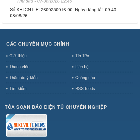
Thứ sáu - 07/08/2026 22:40
Số KHLCNT: PL2600250016-00. Ngày đăng tải: 09:40
08/08/26
CÁC CHUYÊN MỤC CHÍNH
Giới thiệu
Tin Tức
Thành viên
Liên hệ
Thăm dò ý kiến
Quảng cáo
Tìm kiếm
RSS-feeds
TÒA SOẠN BÁO ĐIỆN TỬ CHUYÊN NGHIỆP