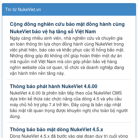
Tin từ NukeViet.vn
Cộng đồng nghiên cứu bảo mật đồng hành cùng
NukeViet bảo vệ hạ tầng số Việt Nam
Ngày càng nhiều sinh viên, nhà nghiên cứu và chuyên gia
an toàn thông tin lựa chọn đồng hành cùng NukeViet trong
việc phát hiện, báo cáo và khắc phục các lỗ hổng bảo mật.
Những đóng góp đó không chỉ giúp hoàn thiện một dự án
mã nguồn mở Việt Nam mà còn góp phần bảo vệ hàng
nghìn website của cơ quan, tổ chức và doanh nghiệp đang
vận hành trên nền tảng này.
Thông báo phát hành NukeViet 4.6.00
NukeViet 4.6.00 là phiên bản tiếp theo của NukeViet CMS
dựa trên kế thừa các chức năng của dòng 4.5 và yêu cầu
máy chủ hỗ trợ php 7.4 trở lên. Đây cũng là bản cập nhật
bảo mật rất quan trọng được khuyến nghị cho toàn bộ người
dùng.
Thông báo bảo mật dòng NukeViet 4.5.x
Dòng NukeViet 4.5.x đã bước vào giai đoạn duy trì cuối vòng