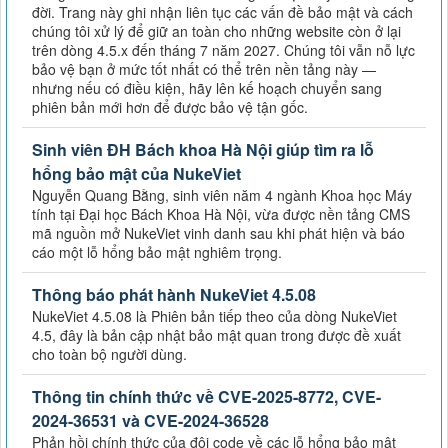
đời. Trang này ghi nhận liên tục các vấn đề bảo mật và cách
chúng tôi xử lý để giữ an toàn cho những website còn ở lại
trên dòng 4.5.x đến tháng 7 năm 2027. Chúng tôi vẫn nỗ lực
bảo vệ bạn ở mức tốt nhất có thể trên nền tảng này —
nhưng nếu có điều kiện, hãy lên kế hoạch chuyển sang
phiên bản mới hơn để được bảo vệ tận gốc.
Sinh viên ĐH Bách khoa Hà Nội giúp tìm ra lỗ
hổng bảo mật của NukeViet
Nguyễn Quang Bằng, sinh viên năm 4 ngành Khoa học Máy
tính tại Đại học Bách Khoa Hà Nội, vừa được nền tảng CMS
mã nguồn mở NukeViet vinh danh sau khi phát hiện và báo
cáo một lỗ hổng bảo mật nghiêm trọng.
Thông báo phát hành NukeViet 4.5.08
NukeViet 4.5.08 là Phiên bản tiếp theo của dòng NukeViet
4.5, đây là bản cập nhật bảo mật quan trong được đề xuất
cho toàn bộ người dùng.
Thông tin chính thức về CVE-2025-8772, CVE-
2024-36531 và CVE-2024-36528
Phản hồi chính thức của đội code về các lỗ hổng bảo mật