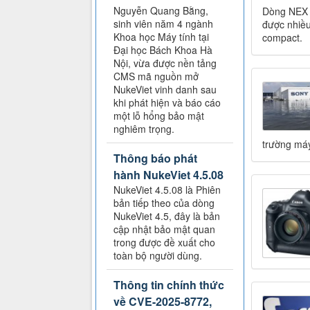
Nguyễn Quang Bằng,
Dòng NEX c
sinh viên năm 4 ngành
được nhiều
Khoa học Máy tính tại
compact.
Đại học Bách Khoa Hà
Nội, vừa được nền tảng
CMS mã nguồn mở
NukeViet vinh danh sau
khi phát hiện và báo cáo
một lỗ hổng bảo mật
nghiêm trọng.
trường máy
Thông báo phát
hành NukeViet 4.5.08
NukeViet 4.5.08 là Phiên
bản tiếp theo của dòng
NukeViet 4.5, đây là bản
cập nhật bảo mật quan
trong được đề xuất cho
toàn bộ người dùng.
Thông tin chính thức
về CVE-2025-8772,