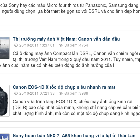
ủa Sony hay các mẫu Micro four thirds từ Panasonic, Samsung đang
 người dùng chọn lựa bởi thiết kế gọn so với DSRL và cho ảnh đẹp hơ
Thị trường máy ảnh Việt Nam: Canon vẫn dẫn đầu
26/10/2011 13:37:01
Đã xem: 4754
Cả ở dòng máy ảnh Compact lẫn DSRL, Canon vẫn chiếm ngôi 
tại thị trường Việt Nam trong 3 quý đầu năm 2011. Tuy nhiên, thị
 ảnh cuối năm sẽ có nhiều biến động do ảnh hưởng của l
Canon EOS-1D X tốc độ chụp siêu nhanh ra mắt
25/10/2011 07:21:33
Đã xem: 3988
Canon vừa trình làng EOS-1D X, chiếc máy ảnh ống kính rời
(DSLR) cao cấp nhất của mình, không chỉ nâng cấp về cảm biế
chất lượng hình ảnh, mà còn có một tốc độ chụp đáng kinh ngạc
Sony hoãn bán NEX-7, A65 khan hàng vì lũ lụt ở Thái Lan