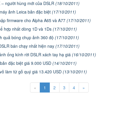
 – người hùng mới của DSLR
(18/10/2011)
máy ảnh Leica bản đặc biệt
(17/10/2011)
hập firmware cho Alpha A65 và A77
(17/10/2011)
hể hợp nhất dòng 1D và 1Ds
(17/10/2011)
h quả bóng chụp ảnh 360 độ
(17/10/2011)
DSLR bán chạy nhất hiện nay
(17/10/2011)
nh ống kính rời DSLR xách tay hạ giá
(16/10/2011)
bản đặc biệt giá 9.000 USD
(14/10/2011)
vỏ làm từ gỗ quý giá 13.420 USD
(13/10/2011)
«
1
2
3
4
»