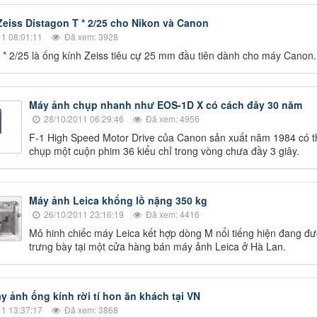
Zeiss Distagon T * 2/25 cho Nikon và Canon
1 08:01:11
Đã xem: 3928
 * 2/25 là ống kính Zeiss tiêu cự 25 mm đầu tiên dành cho máy Canon.
Máy ảnh chụp nhanh như EOS-1D X có cách đây 30 năm
28/10/2011 06:29:46
Đã xem: 4956
F-1 High Speed Motor Drive của Canon sản xuất năm 1984 có t
chụp một cuộn phim 36 kiểu chỉ trong vòng chưa đầy 3 giây.
Máy ảnh Leica khổng lồ nặng 350 kg
26/10/2011 23:16:19
Đã xem: 4416
Mô hinh chiếc máy Leica kết hợp dòng M nổi tiếng hiện đang đ
trưng bày tại một cửa hàng bán máy ảnh Leica ở Hà Lan.
 ảnh ống kính rời tí hon ăn khách tại VN
1 13:37:17
Đã xem: 3868