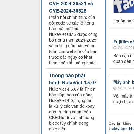
CVE-2024-36531 và
CVE-2024-36528
Phản hồi chính thức của
nguồn hàn
đội code về các lỗ hổng
bảo mật mới của
NukeViet CMS được công
bố trong năm 2024-2025
Fujifilm n
và hướng dẫn bảo vệ an
20/10/201
toàn cho website của bạn
Bản cập nh
trước các nguy cơ khai
quan đến m
thác hoặc tấn công khác.
Thông báo phát
Máy ảnh k
hành NukeViet 4.5.07
20/10/201
NukeViet 4.5.07 là Phiên
bản tiếp theo của dòng
Với máy ản
NukeViet 4.5, trọng tâm
được thực 
là xử lý các vấn đề xoay
quanh trình soạn thảo
CKEditor 5 và tính năng
block tùy chỉnh trong
Các tin khác
Máy ảnh kh
giao diện