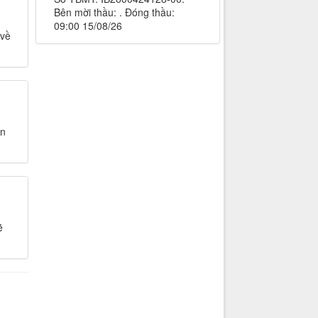
Bên mời thầu: . Đóng thầu:
09:00 15/08/26
 về
ên
ẽ