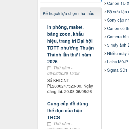
Canon 1D X
Bộ sưu tập 
Kế hoạch lựa chọn nhà thầu
Sony cập n
In phông, maket,
Canon có t
băng zoon, khẩu
Camera hìn
hiệu, trang trí Đại hội
5 máy ảnh 
TDTT phường Thuận
Nhiều máy ả
Thành lần thứ I năm
2026
Leica M9-P 
Thứ năm -
Sigma SD1 
06/08/2026 15:08
Số KHLCNT:
PL2600247523-00. Ngày
đăng tải: 20:08 06/08/26
Cung cấp đồ dùng
thể dục của bậc
THCS
Thứ năm -