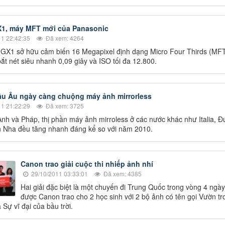
1, máy MFT mới của Panasonic
1 22:42:35
Đã xem: 4264
GX1 sở hữu cảm biến 16 Megapixel định dạng Micro Four Thirds (MFT
ắt nét siêu nhanh 0,09 giây và ISO tối đa 12.800.
u Âu ngày càng chuộng máy ảnh mirrorless
1 21:22:29
Đã xem: 3725
Anh và Pháp, thị phần máy ảnh mirroless ở các nước khác như Italia, Đ
 Nha đều tăng nhanh đáng kể so với năm 2010.
Canon trao giải cuộc thi nhiếp ảnh nhí
29/10/2011 03:33:01
Đã xem: 4385
Hai giải đặc biệt là một chuyến đi Trung Quốc trong vòng 4 ngà
được Canon trao cho 2 học sinh với 2 bộ ảnh có tên gọi Vườn tr
Sự vĩ đại của bầu trời.