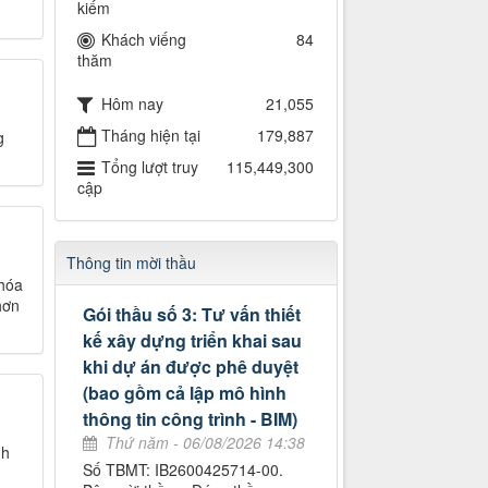
kiếm
Khách viếng
84
thăm
Hôm nay
21,055
Tháng hiện tại
179,887
g
Tổng lượt truy
115,449,300
cập
Thông tin mời thầu
 hóa
hơn
Gói thầu số 3: Tư vấn thiết
kế xây dựng triển khai sau
khi dự án được phê duyệt
(bao gồm cả lập mô hình
thông tin công trình - BIM)
Thứ năm - 06/08/2026 14:38
nh
Số TBMT: IB2600425714-00.