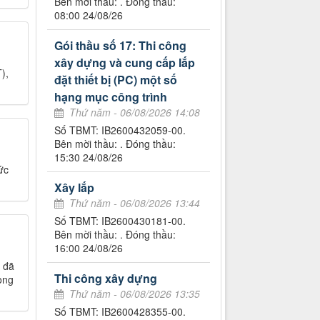
Bên mời thầu: . Đóng thầu:
08:00 24/08/26
Gói thầu số 17: Thi công
xây dựng và cung cấp lắp
),
đặt thiết bị (PC) một số
hạng mục công trình
Thứ năm - 06/08/2026 14:08
Số TBMT: IB2600432059-00.
Bên mời thầu: . Đóng thầu:
15:30 24/08/26
ức
Xây lắp
Thứ năm - 06/08/2026 13:44
Số TBMT: IB2600430181-00.
Bên mời thầu: . Đóng thầu:
16:00 24/08/26
y đã
Thi công xây dựng
ong
Thứ năm - 06/08/2026 13:35
Số TBMT: IB2600428355-00.