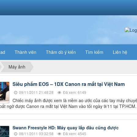
oad
Thành viên
Thăm dò ý kiến
Tìm kiếm
Liên hệ
Máy ảnh
Siêu phẩm EOS – 1DX Canon ra mắt tại Việt Nam
09/11/2011 21:48:28
Đã xem: 6149
Chiếc máy ảnh được xem là niềm ao ước của các tay máy chuy
bất ngờ được Canon ra mắt tại Việt Nam vào tối ngày 9/11 tại TP.HCM.
Swann Freestyle HD: Máy quay lắp đâu cũng được
08/11/2011 03:32:58
Đã xem: 4545