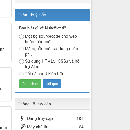
Thăm dò ý kiến
Bạn biết gì về NukeViet 4?
Một bộ sourcecode cho web
hoàn toàn mới.
Mã nguồn mở, sử dụng miễn
ính
phí.
Sử dụng HTML5, CSS3 và hỗ
trợ Ajax
Tất cả các ý kiến trên
n
Thống kê truy cập
Đang truy cập
108
Máy chủ tìm
24
5 mm