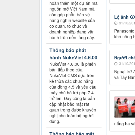
hoàn thiện một dự án mã
nguồn mở Việt Nam mà
còn góp phần bảo vệ
Lộ ảnh GX
hàng nghìn website của
31/10/201
cơ quan, tổ chức và
Panasonic 
doanh nghiệp đang vận
khả năng b
hành trên nền tảng này.
Thông báo phát
hành NukeViet 4.6.00
Người châ
NukeViet 4.6.00 là phiên
31/10/201
bản tiếp theo của
Ngoại trừ 
NukeViet CMS dựa trên
và Tây Ban
kế thừa các chức năng
của dòng 4.5 và yêu cầu
máy chủ hỗ trợ php 7.4
trở lên. Đây cũng là bản
cập nhật bảo mật rất
quan trọng được khuyến
nghị cho toàn bộ người
dùng.
nắng hạ và 
Thông báo bảo mật