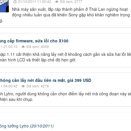
21/10/2011 11:00:42
Đã xem: 3777
Nhà máy sản xuất, lắp ráp thành phẩm ở Thái Lan ngừng hoạt
động nhiều tuần qua đã khiến Sony gặp khó khăn nghiêm trọng
g.
âng cấp firmware, sửa lỗi cho X100
1 21:00:10
Đã xem: 4049
ập 1.11 cải thiện khả năng lấy nét ở khoảng cách gần và sửa hai lỗi li
àn hình LCD và thiết lập chế độ hẹn giờ.
hông cần lấy nét đầu tiên ra mắt, giá 399 USD
1 04:00:42
Đã xem: 4278
h Lytro, người dùng không cần chọn điểm lấy nét mà công đoạn này s
hiện sau khi chụp.
ông tưởng Lytro
(20/10/2011)