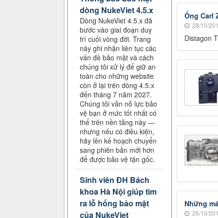
dòng NukeViet 4.5.x
Ống Carl 
Dòng NukeViet 4.5.x đã
28/10/201
bước vào giai đoạn duy
Distagon T
trì cuối vòng đời. Trang
này ghi nhận liên tục các
vấn đề bảo mật và cách
chúng tôi xử lý để giữ an
toàn cho những website
còn ở lại trên dòng 4.5.x
đến tháng 7 năm 2027.
Chúng tôi vẫn nỗ lực bảo
vệ bạn ở mức tốt nhất có
thể trên nền tảng này —
nhưng nếu có điều kiện,
hãy lên kế hoạch chuyển
sang phiên bản mới hơn
để được bảo vệ tận gốc.
Sinh viên ĐH Bách
khoa Hà Nội giúp tìm
ra lỗ hổng bảo mật
Những máy
26/10/201
của NukeViet