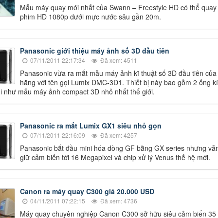
Mẫu máy quay mới nhất của Swann – Freestyle HD có thể quay
phim HD 1080p dưới mực nước sâu gần 20m.
Panasonic giới thiệu máy ảnh số 3D đầu tiên
07/11/2011 22:17:34
Đã xem: 4511
Panasonic vừa ra mắt mẫu máy ảnh kĩ thuật số 3D đầu tiên của
hãng với tên gọi Lumix DMC-3D1. Thiết bị này bao gồm 2 ống k
i như mẫu máy ảnh compact 3D nhỏ nhất thế giới.
Panasonic ra mắt Lumix GX1 siêu nhỏ gọn
07/11/2011 22:16:09
Đã xem: 4257
Panasonic bắt đầu mini hóa dòng GF bằng GX series nhưng vẫ
giữ cảm biến tới 16 Megapixel và chip xử lý Venus thế hệ mới.
Canon ra máy quay C300 giá 20.000 USD
04/11/2011 07:22:15
Đã xem: 4736
Máy quay chuyên nghiệp Canon C300 sở hữu siêu cảm biến 3