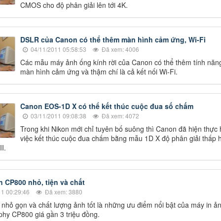
CMOS cho độ phân giải lên tới 4K.
DSLR của Canon có thể thêm màn hình cảm ứng, Wi-Fi
04/11/2011 05:58:53
Đã xem: 4006
Các mẫu máy ảnh ống kính rời của Canon có thể thêm tính năn
màn hình cảm ứng và thậm chí là cả kết nối Wi-Fi.
Canon EOS-1D X có thể kết thúc cuộc đua số chấm
03/11/2011 09:08:38
Đã xem: 4072
Trong khi Nikon mới chỉ tuyên bố suông thì Canon đã hiện thực
việc kết thúc cuộc đua chấm bằng mẫu 1D X độ phân giải thấp 
I.
h CP800 nhỏ, tiện và chất
1 00:29:46
Đã xem: 3880
 nhỏ gọn và chất lượng ảnh tốt là những ưu điểm nổi bật của máy in ả
hy CP800 giá gần 3 triệu đồng.