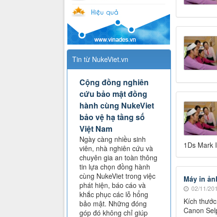
Tin từ NukeViet.vn
Cộng đồng nghiên
cứu bảo mật đồng
hành cùng NukeViet
bảo vệ hạ tầng số
Việt Nam
Ngày càng nhiều sinh
1Ds Mark II
viên, nhà nghiên cứu và
chuyên gia an toàn thông
tin lựa chọn đồng hành
cùng NukeViet trong việc
Máy in ản
phát hiện, báo cáo và
02/11/201
khắc phục các lỗ hổng
Kích thước
bảo mật. Những đóng
Canon Selp
góp đó không chỉ giúp