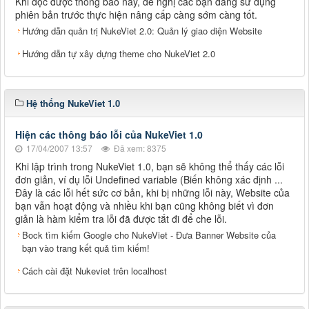
Khi đọc được thông báo này, đề nghị các bạn đang sử dụng
phiên bản trước thực hiện nâng cấp càng sớm càng tốt.
Hướng dẫn quản trị NukeViet 2.0: Quản lý giao diện Website
Hướng dẫn tự xây dựng theme cho NukeViet 2.0
Hệ thống NukeViet 1.0
Hiện các thông báo lỗi của NukeViet 1.0
17/04/2007 13:57
Đã xem: 8375
Khi lập trình trong NukeViet 1.0, bạn sẽ không thể thấy các lỗi
đơn giản, ví dụ lỗi Undefined variable (Biến không xác định ...
Đây là các lỗi hết sức cơ bản, khi bị những lỗi này, Website của
bạn vẫn hoạt động và nhiều khi bạn cũng không biết vì đơn
giản là hàm kiểm tra lỗi đã được tắt đi để che lỗi.
Bock tìm kiếm Google cho NukeViet - Đưa Banner Website của
bạn vào trang kết quả tìm kiếm!
Cách cài đặt Nukeviet trên localhost