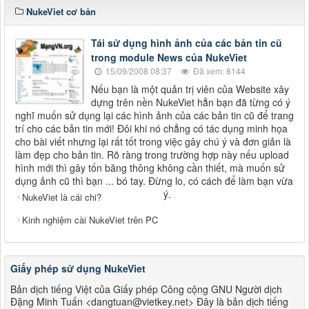
NukeViet cơ bản
Tái sử dụng hình ảnh của các bản tin cũ
trong module News của NukeViet
15/09/2008 08:37
Đã xem: 8144
Nếu bạn là một quản trị viên của Website xây
dựng trên nền NukeViet hẳn bạn đã từng có ý
nghĩ muốn sử dụng lại các hình ảnh của các bản tin cũ để trang
trí cho các bản tin mới! Đôi khi nó chẳng có tác dụng minh họa
cho bài viết nhưng lại rất tốt trong việc gây chú ý và đơn giản là
làm đẹp cho bản tin. Rõ ràng trong trường hợp này nếu upload
hình mới thì gây tốn băng thông không cần thiết, mà muốn sử
dụng ảnh cũ thì bạn ... bó tay. Đừng lo, có cách để làm bạn vừa
ý.
NukeViet là cái chi?
Kinh nghiệm cài NukeViet trên PC
Giấy phép sử dụng NukeViet
Bản dịch tiếng Việt của Giấy phép Công cộng GNU Người dịch
Đặng Minh Tuấn <dangtuan@vietkey.net> Đây là bản dịch tiếng