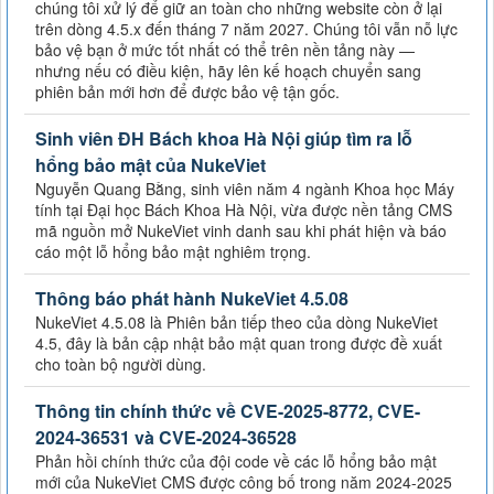
chúng tôi xử lý để giữ an toàn cho những website còn ở lại
trên dòng 4.5.x đến tháng 7 năm 2027. Chúng tôi vẫn nỗ lực
bảo vệ bạn ở mức tốt nhất có thể trên nền tảng này —
nhưng nếu có điều kiện, hãy lên kế hoạch chuyển sang
phiên bản mới hơn để được bảo vệ tận gốc.
Sinh viên ĐH Bách khoa Hà Nội giúp tìm ra lỗ
hổng bảo mật của NukeViet
Nguyễn Quang Bằng, sinh viên năm 4 ngành Khoa học Máy
tính tại Đại học Bách Khoa Hà Nội, vừa được nền tảng CMS
mã nguồn mở NukeViet vinh danh sau khi phát hiện và báo
cáo một lỗ hổng bảo mật nghiêm trọng.
Thông báo phát hành NukeViet 4.5.08
NukeViet 4.5.08 là Phiên bản tiếp theo của dòng NukeViet
4.5, đây là bản cập nhật bảo mật quan trong được đề xuất
cho toàn bộ người dùng.
Thông tin chính thức về CVE-2025-8772, CVE-
2024-36531 và CVE-2024-36528
Phản hồi chính thức của đội code về các lỗ hổng bảo mật
mới của NukeViet CMS được công bố trong năm 2024-2025