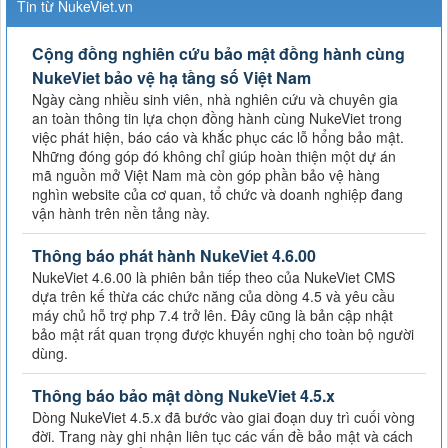
Tin từ NukeViet.vn
Cộng đồng nghiên cứu bảo mật đồng hành cùng
NukeViet bảo vệ hạ tầng số Việt Nam
Ngày càng nhiều sinh viên, nhà nghiên cứu và chuyên gia
an toàn thông tin lựa chọn đồng hành cùng NukeViet trong
việc phát hiện, báo cáo và khắc phục các lỗ hổng bảo mật.
Những đóng góp đó không chỉ giúp hoàn thiện một dự án
mã nguồn mở Việt Nam mà còn góp phần bảo vệ hàng
nghìn website của cơ quan, tổ chức và doanh nghiệp đang
vận hành trên nền tảng này.
Thông báo phát hành NukeViet 4.6.00
NukeViet 4.6.00 là phiên bản tiếp theo của NukeViet CMS
dựa trên kế thừa các chức năng của dòng 4.5 và yêu cầu
máy chủ hỗ trợ php 7.4 trở lên. Đây cũng là bản cập nhật
bảo mật rất quan trọng được khuyến nghị cho toàn bộ người
dùng.
Thông báo bảo mật dòng NukeViet 4.5.x
Dòng NukeViet 4.5.x đã bước vào giai đoạn duy trì cuối vòng
đời. Trang này ghi nhận liên tục các vấn đề bảo mật và cách