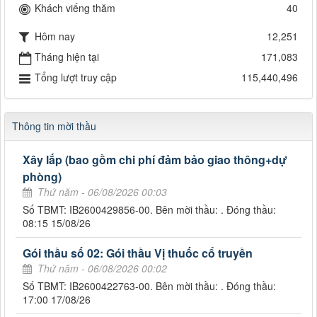
Khách viếng thăm
40
Hôm nay
12,251
Tháng hiện tại
171,083
Tổng lượt truy cập
115,440,496
Thông tin mời thầu
Xây lắp (bao gồm chi phí đảm bảo giao thông+dự
phòng)
Thứ năm - 06/08/2026 00:03
Số TBMT: IB2600429856-00. Bên mời thầu: . Đóng thầu:
08:15 15/08/26
Gói thầu số 02: Gói thầu Vị thuốc cổ truyền
Thứ năm - 06/08/2026 00:02
Số TBMT: IB2600422763-00. Bên mời thầu: . Đóng thầu:
17:00 17/08/26