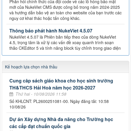
Phản hồi chính thức của đội code về các lỗ hổng bảo mật
mới của NukeViet CMS được công bố trong năm 2024-2025
và hướng dẫn bảo vệ an toàn cho website của bạn trước các
nguy cơ khai thác hoặc tấn công khác.
Thông báo phát hành NukeViet 4.5.07
NukeViet 4.5.07 là Phiên bản tiếp theo của dòng NukeViet
4.5, trọng tâm là xử lý các vấn đề xoay quanh trình soạn
thảo CKEditor 5 và tính năng block tùy chỉnh trong giao diện
Kế hoạch lựa chọn nhà thầu
Cung câp sách giáo khoa cho học sinh trường
TH&THCS Hải Hoà năm học 2026-2027
Thứ hai - 10/08/2026 11:58
Số KHLCNT: PL2600251081-00. Ngày đăng tải: 10:58
10/08/26
Dự án Xây dựng Nhà đa năng cho Trường học
các cấp đạt chuẩn quốc gia