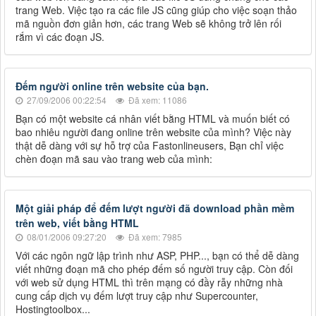
trang Web. Việc tạo ra các file JS cũng giúp cho việc soạn thảo
mã nguồn đơn giản hơn, các trang Web sẽ không trở lên rối
rắm vì các đoạn JS.
Đếm người online trên website của bạn.
27/09/2006 00:22:54
Đã xem: 11086
Bạn có một website cá nhân viết bằng HTML và muốn biết có
bao nhiêu người đang online trên website của mình? Việc này
thật dễ dàng với sự hỗ trợ của Fastonlineusers, Bạn chỉ việc
chèn đoạn mã sau vào trang web của mình:
Một giải pháp để đếm lượt người đã download phần mềm
trên web, viết bằng HTML
08/01/2006 09:27:20
Đã xem: 7985
Với các ngôn ngữ lập trình như ASP, PHP..., bạn có thể dễ dàng
viết những đoạn mã cho phép đếm số người truy cập. Còn đối
với web sử dụng HTML thì trên mạng có đầy rẫy những nhà
cung cấp dịch vụ đếm lượt truy cập như Supercounter,
Hostingtoolbox...