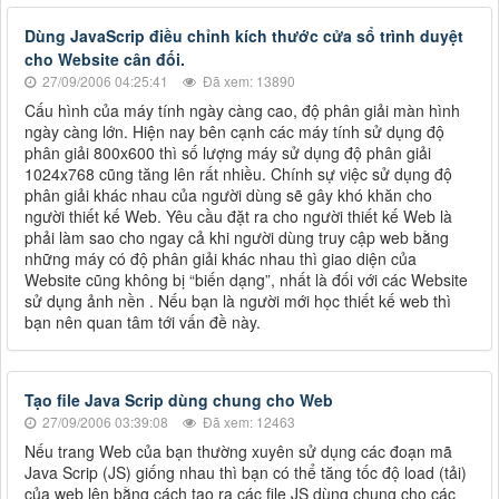
Dùng JavaScrip điều chỉnh kích thước cửa sổ trình duyệt
cho Website cân đối.
27/09/2006 04:25:41
Đã xem: 13890
Cấu hình của máy tính ngày càng cao, độ phân giải màn hình
ngày càng lớn. Hiện nay bên cạnh các máy tính sử dụng độ
phân giải 800x600 thì số lượng máy sử dụng độ phân giải
1024x768 cũng tăng lên rất nhiều. Chính sự việc sử dụng độ
phân giải khác nhau của người dùng sẽ gây khó khăn cho
người thiết kế Web. Yêu cầu đặt ra cho người thiết kế Web là
phải làm sao cho ngay cả khi người dùng truy cập web bằng
những máy có độ phân giải khác nhau thì giao diện của
Website cũng không bị “biến dạng”, nhất là đối với các Website
sử dụng ảnh nền . Nếu bạn là người mới học thiết kế web thì
bạn nên quan tâm tới vấn đề này.
Tạo file Java Scrip dùng chung cho Web
27/09/2006 03:39:08
Đã xem: 12463
Nếu trang Web của bạn thường xuyên sử dụng các đoạn mã
Java Scrip (JS) giống nhau thì bạn có thể tăng tốc độ load (tải)
của web lên bằng cách tạo ra các file JS dùng chung cho các