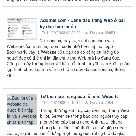
Addthis.com - Đánh dấu trang Web ở bất
kỳ đâu bạn muốn.
14/09/2008 00:25:59
Đã xem: 69954
Với công cụ này, bạn chỉ cần chèn vào
Website của mình một đoạn code nhỏ hiển thị một logo
Bookmark, vậy là Website của bạn đã có công cụ mới giúp
người đọc có thể ghi lại địa chỉ trang Web mà họ đang đọc.
Công cụ này tương thích với hầu hết trình duyệt, bạn không cần
lập trình phức tạp mà vẫn có thể có đầy đủ các công cụ thống
kê.
Tự biên tập trang báo lỗi cho Website
06/08/2008 10:15:10
Đã xem: 7904
Thông thường khi truy cập đến một trang Web
bị lỗi, Server sẽ thông báo cho người truy cập
một thông báo bằng tiếng Anh rất ... chung
chung khó hiểu. Thủ thuật sau sẽ giúp server
của bạn giải mã các lỗi bằng một thông báo rất cụ thể để giúp