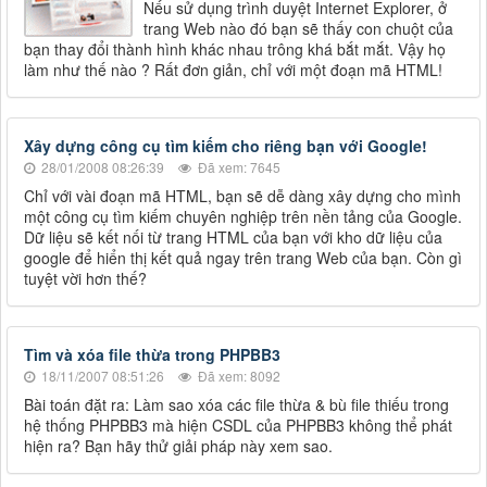
Nếu sử dụng trình duyệt Internet Explorer, ở
trang Web nào đó bạn sẽ thấy con chuột của
bạn thay đổi thành hình khác nhau trông khá bắt mắt. Vậy họ
làm như thế nào ? Rất đơn giản, chỉ với một đoạn mã HTML!
Xây dựng công cụ tìm kiếm cho riêng bạn với Google!
28/01/2008 08:26:39
Đã xem: 7645
Chỉ với vài đoạn mã HTML, bạn sẽ dễ dàng xây dựng cho mình
một công cụ tìm kiếm chuyên nghiệp trên nền tảng của Google.
Dữ liệu sẽ kết nối từ trang HTML của bạn với kho dữ liệu của
google để hiển thị kết quả ngay trên trang Web của bạn. Còn gì
tuyệt vời hơn thế?
Tìm và xóa file thừa trong PHPBB3
18/11/2007 08:51:26
Đã xem: 8092
Bài toán đặt ra: Làm sao xóa các file thừa & bù file thiếu trong
hệ thống PHPBB3 mà hiện CSDL của PHPBB3 không thể phát
hiện ra? Bạn hãy thử giải pháp này xem sao.