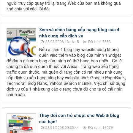
người truy cập quay trở lại trang Web của bạn mà không quá
khó chịu với cáci lỗi đó.
Xem và chèn bảng xếp hạng blog của 4
nhà cung cấp dịch vụ
23/03/2008 13:16:15
Đã xem: 7563
Nếu ai làm 1 blog hay website cũng không
quên việc thêm vào blog của mình 1 widget
để đánh giá xem blog của mình có thứ hạng bao nhiêu. Có lẽ
chúng ta đã quá quen thuộc với Alexa - trang web xếp hạng
traffic quen thuộc, mà quên đi rằng còn có rất nhiều nhà cung
cấp dịch vụ xếp hạng blog hay website như: Google PageRank,
Technorati Blog Rank, Yahoo! Search InLinks. Việc chỉ sử dụng
dịch vụ của 1 nhà cung cấp e rằng chưa đủ cho ta có cái nhìn
chính xác.
Thay đổi con trỏ chuột cho Web & blog
của bạn!
28/01/2008 09:35:44
Đã xem: 16079