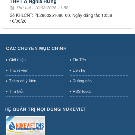
THPT A Nghĩa Hưng
Thứ hai - 10/08/2026 11:56
Số KHLCNT: PL2600251060-00. Ngày đăng tải: 10:56
10/08/26
CÁC CHUYÊN MỤC CHÍNH
Giới thiệu
Tin Tức
Thành viên
Liên hệ
Thăm dò ý kiến
Quảng cáo
Tìm kiếm
RSS-feeds
HỆ QUẢN TRỊ NỘI DUNG NUKEVIET