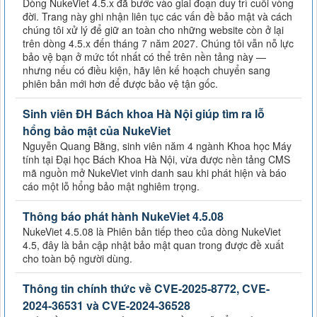
Dòng NukeViet 4.5.x đã bước vào giai đoạn duy trì cuối vòng
đời. Trang này ghi nhận liên tục các vấn đề bảo mật và cách
chúng tôi xử lý để giữ an toàn cho những website còn ở lại
trên dòng 4.5.x đến tháng 7 năm 2027. Chúng tôi vẫn nỗ lực
bảo vệ bạn ở mức tốt nhất có thể trên nền tảng này —
nhưng nếu có điều kiện, hãy lên kế hoạch chuyển sang
phiên bản mới hơn để được bảo vệ tận gốc.
Sinh viên ĐH Bách khoa Hà Nội giúp tìm ra lỗ
hổng bảo mật của NukeViet
Nguyễn Quang Bằng, sinh viên năm 4 ngành Khoa học Máy
tính tại Đại học Bách Khoa Hà Nội, vừa được nền tảng CMS
mã nguồn mở NukeViet vinh danh sau khi phát hiện và báo
cáo một lỗ hổng bảo mật nghiêm trọng.
Thông báo phát hành NukeViet 4.5.08
NukeViet 4.5.08 là Phiên bản tiếp theo của dòng NukeViet
4.5, đây là bản cập nhật bảo mật quan trong được đề xuất
cho toàn bộ người dùng.
Thông tin chính thức về CVE-2025-8772, CVE-
2024-36531 và CVE-2024-36528