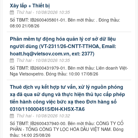
Xây lắp + Thiết bị
Thứ hai - 10/08/2026 10:35
Số TBMT: IB2600405801-01. Bên mời thầu: . Đóng thầu:
08:00 21/08/26
Phần mềm tự động hóa quản lý cơ sở dữ liệu
người dùng (VT-2311/26-CNTT-TTHOA, Email:
hoatt.hq@vietsov.com.vn, ext: 2377)
Thứ hai - 10/08/2026 10:35
Số TBMT: IB2600431979-01. Bên mời thầu: Liên doanh Việt-
Nga Vietsovpetro. Đóng thầu: 10:00 17/08/26
Thuê dịch vụ kết hợp tư vấn, xử lý nguồn phóng
xạ đã qua sử dụng và thực hiện thủ tục cấp phép
tiến hành công việc bức xạ theo Đơn hàng số
0310/1100004515/ĐH-KHSX-TA6
Thứ hai - 10/08/2026 10:32
Số TBMT: IB2600437940-00. Bên mời thầu: CÔNG TY CỔ
PHẦN - TỔNG CÔNG TY LỌC HÓA DẦU VIỆT NAM. Đóng
thầu: 14:00 25/08/26