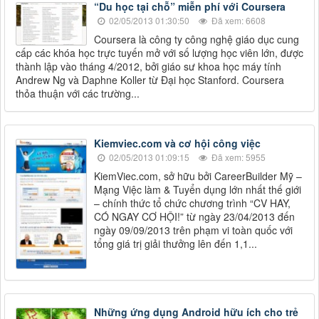
“Du học tại chỗ” miễn phí với Coursera
02/05/2013 01:30:50
Đã xem: 6608
Coursera là công ty công nghệ giáo dục cung
cấp các khóa học trực tuyến mở với số lượng học viên lớn, được
thành lập vào tháng 4/2012, bởi giáo sư khoa học máy tính
Andrew Ng và Daphne Koller từ Đại học Stanford. Coursera
thỏa thuận với các trường...
Kiemviec.com và cơ hội công việc
02/05/2013 01:09:15
Đã xem: 5955
KiemViec.com, sở hữu bởi CareerBuilder Mỹ –
Mạng Việc làm & Tuyển dụng lớn nhất thế giới
– chính thức tổ chức chương trình “CV HAY,
CÓ NGAY CƠ HỘI!” từ ngày 23/04/2013 đến
ngày 09/09/2013 trên phạm vi toàn quốc với
tổng giá trị giải thưởng lên đến 1,1...
Những ứng dụng Android hữu ích cho trẻ