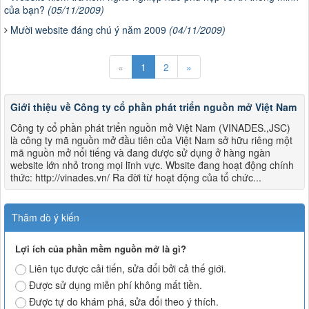
của bạn?
(05/11/2009)
Mười website đáng chú ý năm 2009
(04/11/2009)
«
1
2
»
Giới thiệu về Công ty cổ phần phát triển nguồn mở Việt Nam
Công ty cổ phần phát triển nguồn mở Việt Nam (VINADES.,JSC)
là công ty mã nguồn mở đầu tiên của Việt Nam sở hữu riêng một
mã nguồn mở nổi tiếng và đang được sử dụng ở hàng ngàn
website lớn nhỏ trong mọi lĩnh vực. Wbsite đang hoạt động chính
thức: http://vinades.vn/ Ra đời từ hoạt động của tổ chức...
Thăm dò ý kiến
Lợi ích của phần mềm nguồn mở là gì?
Liên tục được cải tiến, sửa đổi bởi cả thế giới.
Được sử dụng miễn phí không mất tiền.
Được tự do khám phá, sửa đổi theo ý thích.