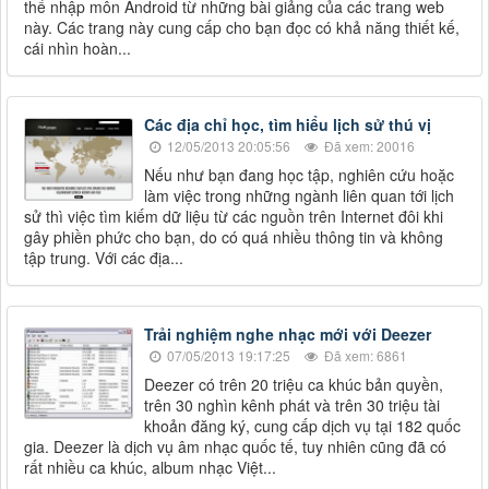
thể nhập môn Android từ những bài giảng của các trang web
này. Các trang này cung cấp cho bạn đọc có khả năng thiết kế,
cái nhìn hoàn...
Các địa chỉ học, tìm hiểu lịch sử thú vị
12/05/2013 20:05:56
Đã xem: 20016
Nếu như bạn đang học tập, nghiên cứu hoặc
làm việc trong những ngành liên quan tới lịch
sử thì việc tìm kiếm dữ liệu từ các nguồn trên Internet đôi khi
gây phiền phức cho bạn, do có quá nhiều thông tin và không
tập trung. Với các địa...
Trải nghiệm nghe nhạc mới với Deezer
07/05/2013 19:17:25
Đã xem: 6861
Deezer có trên 20 triệu ca khúc bản quyền,
trên 30 nghìn kênh phát và trên 30 triệu tài
khoản đăng ký, cung cấp dịch vụ tại 182 quốc
gia. Deezer là dịch vụ âm nhạc quốc tế, tuy nhiên cũng đã có
rất nhiều ca khúc, album nhạc Việt...