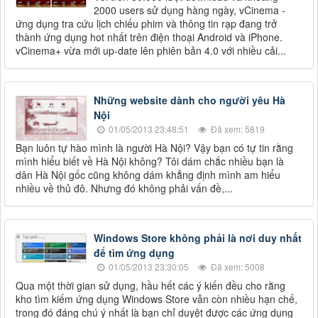
2000 users sử dụng hàng ngày, vCinema -
ứng dụng tra cứu lịch chiếu phim và thông tin rạp đang trở
thành ứng dụng hot nhất trên điện thoại Android và iPhone.
vCinema+ vừa mới up-date lên phiên bản 4.0 với nhiều cải...
Những website dành cho người yêu Hà
Nội
01/05/2013 23:48:51
Đã xem: 5819
Bạn luôn tự hào mình là người Hà Nội? Vậy bạn có tự tin rằng
mình hiểu biết về Hà Nội không? Tôi dám chắc nhiều bạn là
dân Hà Nội gốc cũng không dám khẳng định mình am hiểu
nhiều về thủ đô. Nhưng đó không phải vấn đề,...
Windows Store không phải là nơi duy nhất
để tìm ứng dụng
01/05/2013 23:30:05
Đã xem: 5008
Qua một thời gian sử dụng, hầu hết các ý kiến đều cho rằng
kho tìm kiếm ứng dụng Windows Store vẫn còn nhiều hạn chế,
trong đó đáng chú ý nhất là bạn chỉ duyệt được các ứng dụng