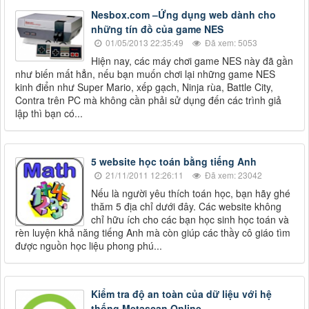
Nesbox.com –Ứng dụng web dành cho
những tín đồ của game NES
01/05/2013 22:35:49
Đã xem: 5053
Hiện nay, các máy chơi game NES này đã gần
như biến mất hẳn, nếu bạn muốn chơi lại những game NES
kinh điển như Super Mario, xếp gạch, Ninja rùa, Battle City,
Contra trên PC mà không cần phải sử dụng đến các trình giả
lập thì bạn có...
5 website học toán bằng tiếng Anh
21/11/2011 12:26:11
Đã xem: 23042
Nếu là người yêu thích toán học, bạn hãy ghé
thăm 5 địa chỉ dưới đây. Các website không
chỉ hữu ích cho các bạn học sinh học toán và
rèn luyện khả năng tiếng Anh mà còn giúp các thầy cô giáo tìm
được nguồn học liệu phong phú...
Kiểm tra độ an toàn của dữ liệu với hệ
thống Metascan Online