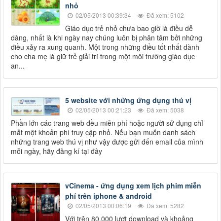
nhỏ
02/05/2013 00:39:34
Đã xem: 5102
Giáo dục trẻ nhỏ chưa bao giờ là điều dễ
dàng, nhất là khi ngày nay chúng luôn bị phân tâm bởi những
điều xảy ra xung quanh. Một trong những điều tốt nhất dành
cho cha mẹ là giữ trẻ giải trí trong một môi trường giáo dục
an...
5 website với những ứng dụng thú vị
02/05/2013 00:21:23
Đã xem: 5038
Phần lớn các trang web đều miễn phí hoặc người sử dụng chỉ
mất một khoản phí truy cập nhỏ. Nếu bạn muốn danh sách
những trang web thú vị như vậy được gửi đến email của mình
mỗi ngày, hãy đăng kí tại đây
vCinema - ứng dụng xem lịch phim miễn
phí trên iphone & android
02/05/2013 00:06:19
Đã xem: 5282
Với trên 80.000 lượt download và khoảng