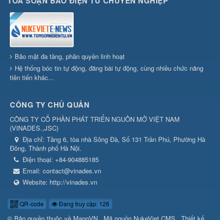
TÒA SOẠN BÁO ĐIỆN TỬ CHUYÊN NGHIỆP
Bảo mật đa tầng, phân quyền linh hoạt
Hệ thống bóc tin tự động, đăng bài tự động, cùng nhiều chức năng
tiên tiến khác...
CÔNG TY CHỦ QUẢN
CÔNG TY CỔ PHẦN PHÁT TRIỂN NGUỒN MỞ VIỆT NAM
(
VINADES.,JSC
)
Địa chỉ:
Tầng 6, tòa nhà Sông Đà, Số 131 Trần Phú, Phường Hà
Đông, Thành phố Hà Nội.
Điện thoại:
+84-904885185
Email:
contact@vinades.vn
Website:
http://vinades.vn
QR-code
Đang truy cập: 126
© Bản quyền thuộc về
MangVN
.
Mã nguồn
NukeViet CMS
.
Thiết kế