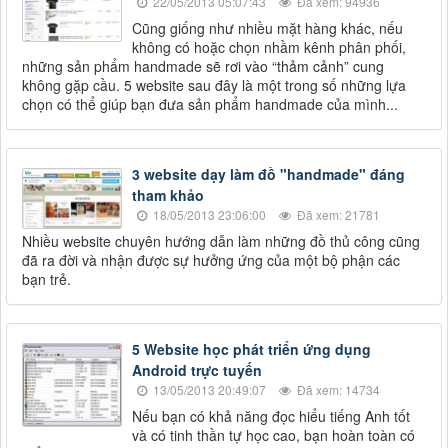
22/05/2013 05:07:43
Đã xem: 94936
Cũng giống như nhiều mặt hàng khác, nếu
không có hoặc chọn nhầm kênh phân phối,
những sản phẩm handmade sẽ rơi vào “thảm cảnh” cung
không gặp cầu. 5 website sau đây là một trong số những lựa
chọn có thể giúp bạn đưa sản phẩm handmade của mình...
3 website dạy làm đồ "handmade" đáng
tham khảo
18/05/2013 23:06:00
Đã xem: 21781
Nhiều website chuyên hướng dẫn làm những đồ thủ công cũng
đã ra đời và nhận được sự hưởng ứng của một bộ phận các
bạn trẻ.
5 Website học phát triển ứng dụng
Android trực tuyến
13/05/2013 20:49:07
Đã xem: 14734
Nếu bạn có khả năng đọc hiểu tiếng Anh tốt
và có tinh thần tự học cao, bạn hoàn toàn có