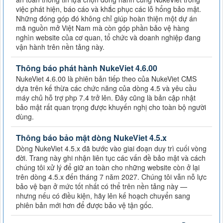
việc phát hiện, báo cáo và khắc phục các lỗ hổng bảo mật.
Những đóng góp đó không chỉ giúp hoàn thiện một dự án
mã nguồn mở Việt Nam mà còn góp phần bảo vệ hàng
nghìn website của cơ quan, tổ chức và doanh nghiệp đang
vận hành trên nền tảng này.
Thông báo phát hành NukeViet 4.6.00
NukeViet 4.6.00 là phiên bản tiếp theo của NukeViet CMS
dựa trên kế thừa các chức năng của dòng 4.5 và yêu cầu
máy chủ hỗ trợ php 7.4 trở lên. Đây cũng là bản cập nhật
bảo mật rất quan trọng được khuyến nghị cho toàn bộ người
dùng.
Thông báo bảo mật dòng NukeViet 4.5.x
Dòng NukeViet 4.5.x đã bước vào giai đoạn duy trì cuối vòng
đời. Trang này ghi nhận liên tục các vấn đề bảo mật và cách
chúng tôi xử lý để giữ an toàn cho những website còn ở lại
trên dòng 4.5.x đến tháng 7 năm 2027. Chúng tôi vẫn nỗ lực
bảo vệ bạn ở mức tốt nhất có thể trên nền tảng này —
nhưng nếu có điều kiện, hãy lên kế hoạch chuyển sang
phiên bản mới hơn để được bảo vệ tận gốc.