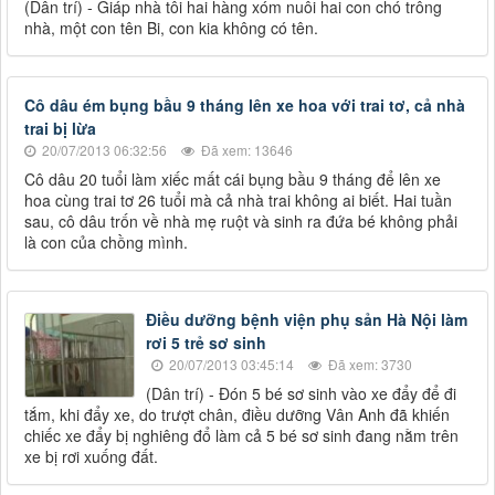
(Dân trí) - Giáp nhà tôi hai hàng xóm nuôi hai con chó trông
nhà, một con tên Bi, con kia không có tên.
Cô dâu ém bụng bầu 9 tháng lên xe hoa với trai tơ, cả nhà
trai bị lừa
20/07/2013 06:32:56
Đã xem: 13646
Cô dâu 20 tuổi làm xiếc mất cái bụng bầu 9 tháng để lên xe
hoa cùng trai tơ 26 tuổi mà cả nhà trai không ai biết. Hai tuần
sau, cô dâu trốn về nhà mẹ ruột và sinh ra đứa bé không phải
là con của chồng mình.
Điều dưỡng bệnh viện phụ sản Hà Nội làm
rơi 5 trẻ sơ sinh
20/07/2013 03:45:14
Đã xem: 3730
(Dân trí) - Đón 5 bé sơ sinh vào xe đẩy để đi
tắm, khi đẩy xe, do trượt chân, điều dưỡng Vân Anh đã khiến
chiếc xe đẩy bị nghiêng đổ làm cả 5 bé sơ sinh đang nằm trên
xe bị rơi xuống đất.