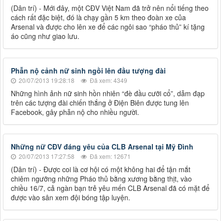
(Dân trí) - Mới đây, một CĐV Việt Nam đã trở nên nổi tiếng theo
cách rất đặc biệt, đó là chạy gần 5 km theo đoàn xe của
Arsenal và được cho lên xe để các ngôi sao “pháo thủ” kí tặng
áo cũng như giao lưu.
Phẫn nộ cảnh nữ sinh ngồi lên đầu tượng đài
20/07/2013 19:28:18
Đã xem: 4349
Những hình ảnh nữ sinh hồn nhiên “đè đầu cưỡi cổ”, dẫm đạp
trên các tượng đài chiến thắng ở Điện Biên được tung lên
Facebook, gây phẫn nộ cho nhiều người.
Những nữ CĐV đáng yêu của CLB Arsenal tại Mỹ Đình
20/07/2013 17:27:58
Đã xem: 12671
(Dân trí) - Được coi là cơ hội có một không hai để tận mắt
chiêm ngưỡng những Pháo thủ bằng xương bằng thịt, vào
chiều 16/7, cả ngàn bạn trẻ yêu mến CLB Arsenal đã có mặt để
được vào sân xem đội bóng tập luyện.