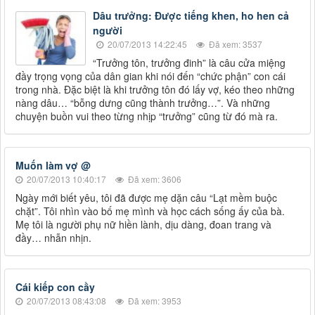
Dâu trưởng: Được tiếng khen, ho hen cả
người
20/07/2013 14:22:45
Đã xem: 3537
“Trưởng tôn, trưởng đinh” là câu cửa miệng
đầy trọng vọng của dân gian khi nói đến “chức phận” con cái
trong nhà. Đặc biệt là khi trưởng tôn đó lấy vợ, kéo theo những
nàng dâu… “bỗng dưng cũng thành trưởng…”. Và những
chuyện buồn vui theo từng nhịp “trưởng” cũng từ đó mà ra.
Muốn làm vợ @
20/07/2013 10:40:17
Đã xem: 3606
Ngày mới biết yêu, tôi đã được mẹ dặn câu “Lạt mềm buộc
chặt”. Tôi nhìn vào bố mẹ mình và học cách sống ấy của bà.
Mẹ tôi là người phụ nữ hiền lành, dịu dàng, đoan trang và
đầy… nhẫn nhịn.
Cái kiếp con cầy
20/07/2013 08:43:08
Đã xem: 3953