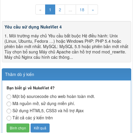
«
1
2
...
18
»
Yêu cầu sử dụng NukeViet 4
1. Môi trường máy chủ Yêu cầu bắt buộc Hệ điều hành: Unix
(Linux, Ubuntu, Fedora …) hoặc Windows PHP: PHP 5.4 hoặc
phiên bản mới nhất. MySQL: MySQL 5.5 hoặc phiên bản mới nhất
Tùy chọn bổ sung Máy chủ Apache cần hỗ trợ mod mod_rewrite.
Máy chủ Nginx cấu hình các thông...
Thăm dò ý kiến
Bạn biết gì về NukeViet 4?
Một bộ sourcecode cho web hoàn toàn mới.
Mã nguồn mở, sử dụng miễn phí.
Sử dụng HTML5, CSS3 và hỗ trợ Ajax
Tất cả các ý kiến trên