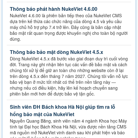
Thông báo phát hành NukeViet 4.6.00
NukeViet 4.6.00 là phiên bản tiếp theo của NukeViet CMS
dựa trên kế thừa các chức năng của dòng 4.5 và yêu cầu
máy chủ hỗ trợ php 7.4 trở lên. Đây cũng là bản cập nhật
bảo mật rất quan trọng được khuyến nghị cho toàn bộ người
dùng.
Thông báo bảo mật dòng NukeViet 4.5.x
Dòng NukeViet 4.5.x đã bước vào giai đoạn duy trì cuối vòng
đời. Trang này ghi nhận liên tục các vấn đề bảo mật và cách
chúng tôi xử lý để giữ an toàn cho những website còn ở lại
trên dòng 4.5.x đến tháng 7 năm 2027. Chúng tôi vẫn nỗ lực
bảo vệ bạn ở mức tốt nhất có thể trên nền tảng này —
nhưng nếu có điều kiện, hãy lên kế hoạch chuyển sang
phiên bản mới hơn để được bảo vệ tận gốc.
Sinh viên ĐH Bách khoa Hà Nội giúp tìm ra lỗ
hổng bảo mật của NukeViet
Nguyễn Quang Bằng, sinh viên năm 4 ngành Khoa học Máy
tính tại Đại học Bách Khoa Hà Nội, vừa được nền tảng CMS
mã nguồn mở NukeViet vinh danh sau khi phát hiện và báo