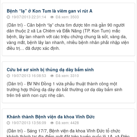
Bệnh “lạ” ở Kon Tum là viêm gan vi rút A
19/07/2013 22:31:14
Đã xem: 3503
(Dân trí) - Căn bệnh “lạ” chưa tìm được tên mà gần 90 người
dân thuộc 2 xã La Chiêm và Đắk Năng (TP. Kon Tum) mắc
bệnh, lây lan nhanh với các triệu chứng chung là sốt, vàng da,
vàng mắt, bệnh lây lan nhanh, nhiều bệnh nhân phải nhập viện
điều trị… đã được xác định.
Cứu bé sơ sinh bị thủng dạ dày bẩm sinh
19/07/2013 16:08:53
Đã xem: 3310
(Dân trí) - BV Nhi Đồng 1 vừa phẫu thuật thành công một
trường hợp thủng dạ dày do bất thường cơ dạ dày bẩm sinh
trên trẻ sinh non cực nhẹ cân.
Khánh thành Bệnh viện đa khoa Vĩnh Đức
19/07/2013 13:56:09
Đã xem: 4428
(Dân trí) - Sáng 17/7, Bệnh viện đa khoa Vĩnh Đức tổ chức
khánh thành tại địa điểm mới đặt trên tuyến quốc lộ 1A, xã Điện