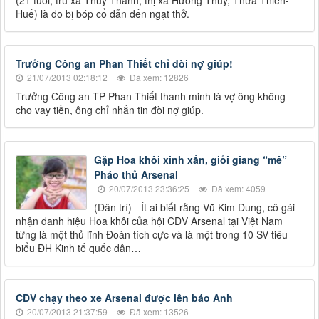
(21 tuổi, trú xã Thủy Thanh, thị xã Hương Thủy, Thừa Thiên-
Huế) là do bị bóp cổ dẫn đến ngạt thở.
Trưởng Công an Phan Thiết chỉ đòi nợ giúp!
21/07/2013 02:18:12
Đã xem: 12826
Trưởng Công an TP Phan Thiết thanh minh là vợ ông không
cho vay tiền, ông chỉ nhắn tin đòi nợ giúp.
Gặp Hoa khôi xinh xắn, giỏi giang “mê”
Pháo thủ Arsenal
20/07/2013 23:36:25
Đã xem: 4059
(Dân trí) - Ít ai biết rằng Vũ Kim Dung, cô gái
nhận danh hiệu Hoa khôi của hội CĐV Arsenal tại Việt Nam
từng là một thủ lĩnh Đoàn tích cực và là một trong 10 SV tiêu
biểu ĐH Kinh tế quốc dân…
CĐV chạy theo xe Arsenal được lên báo Anh
20/07/2013 21:37:59
Đã xem: 13526