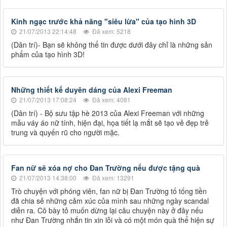
Kinh ngạc trước khả năng "siêu lừa" của tạo hình 3D
21/07/2013 22:14:48
Đã xem: 5218
(Dân trí)- Bạn sẽ không thể tin được dưới đây chỉ là những sản
phẩm của tạo hình 3D!
Những thiết kế duyên dáng của Alexi Freeman
21/07/2013 17:08:24
Đã xem: 4081
(Dân trí) - Bộ sưu tập hè 2013 của Alexi Freeman với những
mẫu váy áo nữ tính, hiện đại, họa tiết lạ mắt sẽ tạo vẻ đẹp trẻ
trung và quyến rũ cho người mặc.
Fan nữ sẽ xóa nợ cho Đan Trường nếu được tặng quà
21/07/2013 14:38:00
Đã xem: 13291
Trò chuyện với phóng viên, fan nữ bị Đan Trường tố tống tiền
đã chia sẻ những cảm xúc của mình sau những ngày scandal
diễn ra. Cô bày tỏ muốn dừng lại câu chuyện này ở đây nếu
như Đan Trường nhắn tin xin lỗi và có một món quà thể hiện sự