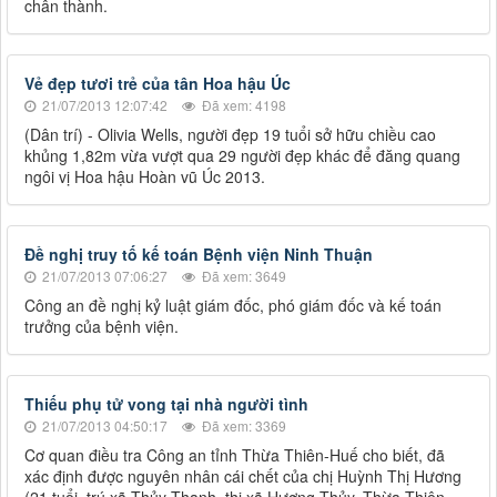
chân thành.
Vẻ đẹp tươi trẻ của tân Hoa hậu Úc
21/07/2013 12:07:42
Đã xem: 4198
(Dân trí) - Olivia Wells, người đẹp 19 tuổi sở hữu chiều cao
khủng 1,82m vừa vượt qua 29 người đẹp khác để đăng quang
ngôi vị Hoa hậu Hoàn vũ Úc 2013.
Đề nghị truy tố kế toán Bệnh viện Ninh Thuận
21/07/2013 07:06:27
Đã xem: 3649
Công an đề nghị kỷ luật giám đốc, phó giám đốc và kế toán
trưởng của bệnh viện.
Thiếu phụ tử vong tại nhà người tình
21/07/2013 04:50:17
Đã xem: 3369
Cơ quan điều tra Công an tỉnh Thừa Thiên-Huế cho biết, đã
xác định được nguyên nhân cái chết của chị Huỳnh Thị Hương