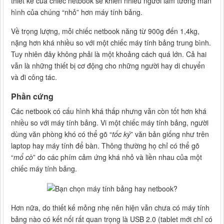
thiết kế của chiếc netbook sẽ khiến nhiều người lầm tưởng màn
hình của chúng “nhỏ” hơn máy tính bảng.
Về trọng lượng, mỗi chiếc netbook năng từ 900g đến 1,4kg,
nặng hơn khá nhiều so với một chiếc máy tính bảng trung bình.
Tuy nhiên đây không phải là một khoảng cách quá lớn. Cả hai
vẫn là những thiết bị cơ động cho những người hay di chuyển
và đi công tác.
Phần cứng
Các netbook có cấu hình khá thấp nhưng vẫn còn tốt hơn khá
nhiều so với máy tính bảng. Vi một chiếc máy tính bảng, người
dùng văn phòng khó có thể gõ “
tốc ký
” văn bản giống như trên
laptop hay máy tính để bàn. Thông thường họ chỉ có thể gõ
“
mổ cò
” do các phím cảm ứng khá nhỏ và liền nhau của một
chiếc máy tính bảng.
Hơn nữa, do thiết kế mỏng nhẹ nên hiện vẫn chưa có máy tính
bảng nào có kết nối rất quan trọng là USB 2.0 (tablet mới chỉ có