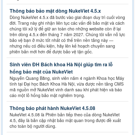
Thông báo bảo mật dòng NukeViet 4.5.x
Dòng NukeViet 4.5.x đã bước vào giai đoạn duy trì cuối vòng
đời. Trang này ghi nhận liên tục các vấn đề bảo mật và cách
chúng tôi xử lý để giữ an toàn cho những website còn ở lại
trên dòng 4.5.x đến tháng 7 năm 2027. Chúng tôi vẫn nỗ lực
bảo vệ bạn ở mức tốt nhất có thể trên nền tảng này —
nhưng nếu có điều kiện, hãy lên kế hoạch chuyển sang
phiên bản mới hơn để được bảo vệ tận gốc.
Sinh viên ĐH Bách khoa Hà Nội giúp tìm ra lỗ
hổng bảo mật của NukeViet
Nguyễn Quang Bằng, sinh viên năm 4 ngành Khoa học Máy
tính tại Đại học Bách Khoa Hà Nội, vừa được nền tảng CMS
mã nguồn mở NukeViet vinh danh sau khi phát hiện và báo
cáo một lỗ hổng bảo mật nghiêm trọng.
Thông báo phát hành NukeViet 4.5.08
NukeViet 4.5.08 là Phiên bản tiếp theo của dòng NukeViet
4.5, đây là bản cập nhật bảo mật quan trong được đề xuất
cho toàn bộ người dùng.