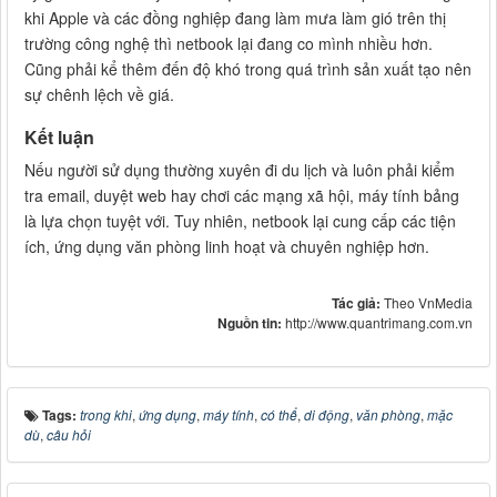
khi Apple và các đồng nghiệp đang làm mưa làm gió trên thị
trường công nghệ thì netbook lại đang co mình nhiều hơn.
Cũng phải kể thêm đến độ khó trong quá trình sản xuất tạo nên
sự chênh lệch về giá.
Kết luận
Nếu người sử dụng thường xuyên đi du lịch và luôn phải kiểm
tra email, duyệt web hay chơi các mạng xã hội, máy tính bảng
là lựa chọn tuyệt với. Tuy nhiên, netbook lại cung cấp các tiện
ích, ứng dụng văn phòng linh hoạt và chuyên nghiệp hơn.
Tác giả:
Theo VnMedia
Nguồn tin:
http://www.quantrimang.com.vn
Tags:
trong khi
,
ứng dụng
,
máy tính
,
có thể
,
di động
,
văn phòng
,
mặc
dù
,
câu hỏi