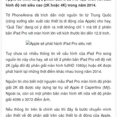
hình độ nét siêu cao (2K hoặc 4K) trong năm 2014.
Tờ PhoneArena đã trích dẫn một nguồn tin từ Trung Quốc
(công xưởng sản xuất các thiết bị di động của Apple) cho hay,
“Quả Táo” đang có ý định ra mắt không chỉ 1 mà tới 2 phiên
bản iPad Pro với màn hình lớn với kích thước lên đến 12,9 inch.
Tuy chưa có nhiều thông tin về cấu hình của iPad Pro song
nguồn tin này cho hay, sẽ có tới 2 phiên bản iPad Pro với độ nét
2K (gấp đôi độ phân giải màn hình fullHD 1080p) hoặc 4K được
phát hành tại những thời điểm khác nhau trong năm 2014.
Nguồn tin cho biết một nguyên mẫu iPad Pro màn hình độ phân
giải 2K đã được xây dựng tại trụ sở Apple ở Capertino (Mỹ).
Ngoài ra, còn có một phiên bản màn hình 4K nữa với độ phân
giải 4096 x 3072 điểm ảnh.
Nếu thông tin trên là chính xác thì đây là bước chuyển mình
cần thiết về độ phân giải trên các thiết bị di động của Apple,