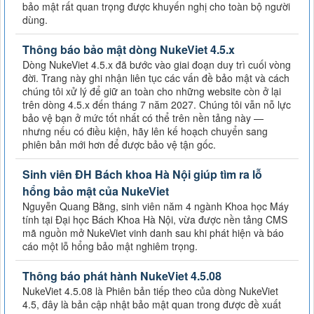
bảo mật rất quan trọng được khuyến nghị cho toàn bộ người
dùng.
Thông báo bảo mật dòng NukeViet 4.5.x
Dòng NukeViet 4.5.x đã bước vào giai đoạn duy trì cuối vòng
đời. Trang này ghi nhận liên tục các vấn đề bảo mật và cách
chúng tôi xử lý để giữ an toàn cho những website còn ở lại
trên dòng 4.5.x đến tháng 7 năm 2027. Chúng tôi vẫn nỗ lực
bảo vệ bạn ở mức tốt nhất có thể trên nền tảng này —
nhưng nếu có điều kiện, hãy lên kế hoạch chuyển sang
phiên bản mới hơn để được bảo vệ tận gốc.
Sinh viên ĐH Bách khoa Hà Nội giúp tìm ra lỗ
hổng bảo mật của NukeViet
Nguyễn Quang Bằng, sinh viên năm 4 ngành Khoa học Máy
tính tại Đại học Bách Khoa Hà Nội, vừa được nền tảng CMS
mã nguồn mở NukeViet vinh danh sau khi phát hiện và báo
cáo một lỗ hổng bảo mật nghiêm trọng.
Thông báo phát hành NukeViet 4.5.08
NukeViet 4.5.08 là Phiên bản tiếp theo của dòng NukeViet
4.5, đây là bản cập nhật bảo mật quan trong được đề xuất