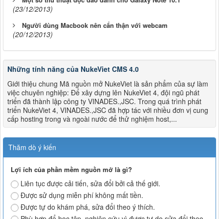
(23/12/2013)
Người dùng Macbook nên cẩn thận với webcam
(20/12/2013)
Những tính năng của NukeViet CMS 4.0
Giới thiệu chung Mã nguồn mở NukeViet là sản phẩm của sự làm
việc chuyên nghiệp: Để xây dựng lên NukeViet 4, đội ngũ phát
triển đã thành lập công ty VINADES.,JSC. Trong quá trình phát
triển NukeViet 4, VINADES.,JSC đã hợp tác với nhiều đơn vị cung
cấp hosting trong và ngoài nước để thử nghiệm host,...
Thăm dò ý kiến
Lợi ích của phần mềm nguồn mở là gì?
Liên tục được cải tiến, sửa đổi bởi cả thế giới.
Được sử dụng miễn phí không mất tiền.
Được tự do khám phá, sửa đổi theo ý thích.
Phù hợp để học tập, nghiên cứu vì được tự do sửa đổi theo