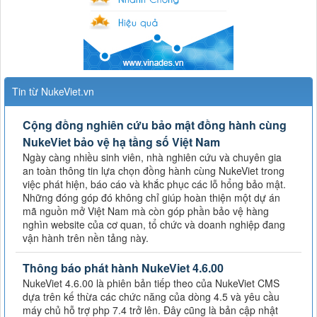
Tin từ NukeViet.vn
Cộng đồng nghiên cứu bảo mật đồng hành cùng
NukeViet bảo vệ hạ tầng số Việt Nam
Ngày càng nhiều sinh viên, nhà nghiên cứu và chuyên gia
an toàn thông tin lựa chọn đồng hành cùng NukeViet trong
việc phát hiện, báo cáo và khắc phục các lỗ hổng bảo mật.
Những đóng góp đó không chỉ giúp hoàn thiện một dự án
mã nguồn mở Việt Nam mà còn góp phần bảo vệ hàng
nghìn website của cơ quan, tổ chức và doanh nghiệp đang
vận hành trên nền tảng này.
Thông báo phát hành NukeViet 4.6.00
NukeViet 4.6.00 là phiên bản tiếp theo của NukeViet CMS
dựa trên kế thừa các chức năng của dòng 4.5 và yêu cầu
máy chủ hỗ trợ php 7.4 trở lên. Đây cũng là bản cập nhật