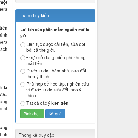
 một
mera
Thăm dò ý kiến
trên
Lợi ích của phần mềm nguồn mở là
 ảnh
gì?
mera
Liên tục được cải tiến, sửa đổi
cách
bởi cả thế giới.
Được sử dụng miễn phí không
mất tiền.
Được tự do khám phá, sửa đổi
theo ý thích.
Phù hợp để học tập, nghiên cứu
h là
vì được tự do sửa đổi theo ý
ước.
thích.
hưng
Tất cả các ý kiến trên
hoạt
từng
tính
Thống kê truy cập