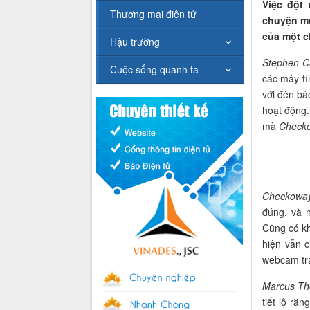
Việc đột
Thương mại điện tử
chuyện mớ
của một c
Hậu trường
Stephen 
Cuộc sống quanh ta
các máy tí
với đèn bá
hoạt động.
mà
Check
Checkowa
đúng, và 
Cũng có kh
hiện vẫn c
webcam trá
Marcus T
tiết lộ rằ