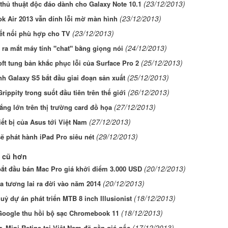
(23/12/2013)
thủ thuật độc đáo dành cho Galaxy Note 10.1
(23/12/2013)
k Air 2013 vẫn dính lỗi mờ màn hình
(23/12/2013)
ết nối phù hợp cho TV
(24/12/2013)
ra mắt máy tính "chat" bằng giọng nói
(25/12/2013)
ft tung bản khắc phục lỗi của Surface Pro 2
(25/12/2013)
h Galaxy S5 bắt đầu giai đoạn sản xuất
(26/12/2013)
Grippity trong suốt đầu tiên trên thế giới
(27/12/2013)
ng lớn trên thị trường card đồ họa
(27/12/2013)
iết bị của Asus tới Việt Nam
(29/12/2013)
ẽ phát hành iPad Pro siêu nét
 cũ hơn
(20/12/2013)
bắt đầu bán Mac Pro giá khởi điểm 3.000 USD
(20/12/2013)
 tương lai ra đời vào năm 2014
(18/12/2013)
uỷ dự án phát triển MTB 8 inch Illusionist
(18/12/2013)
Google thu hồi bộ sạc Chromebook 11
(17/12/2013)
r, Mini Retina tại Việt Nam đã gần giá gốc