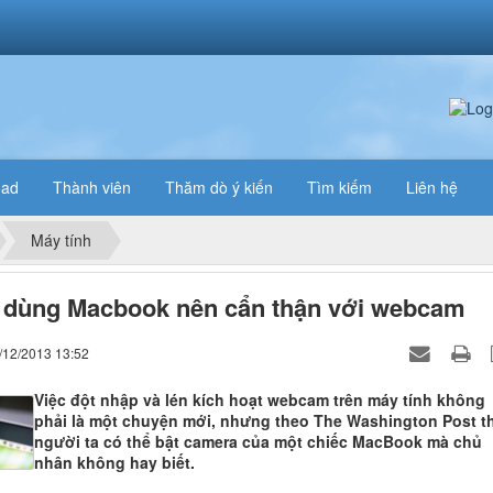
oad
Thành viên
Thăm dò ý kiến
Tìm kiếm
Liên hệ
Máy tính
 dùng Macbook nên cẩn thận với webcam
/12/2013 13:52
Việc đột nhập và lén kích hoạt webcam trên máy tính không
phải là một chuyện mới, nhưng theo The Washington Post th
người ta có thể bật camera của một chiếc MacBook mà chủ
nhân không hay biết.