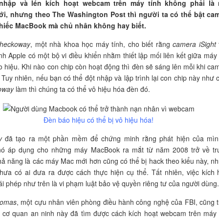
 nhập và lén kích hoạt webcam trên máy tính không phải là
i, nhưng theo The Washington Post thì người ta có thể bật ca
hiếc MacBook mà chủ nhân không hay biết.
Checkoway
, một nhà khoa học máy tính, cho biết rằng
camera iSight
nh Apple có một bộ vi điều khiển nhằm thiết lập mối liên kết giữa máy
o hiệu. Khi nào con chip còn hoạt động thì đèn sẽ sáng lên mỗi khi ca
 Tuy nhiên, nếu bạn có thể đột nhập và lập trình lại con chip này như 
oway
làm thì chúng ta có thể vô hiệu hóa đèn đó.
Đèn báo hiệu có thể bị vô hiệu hóa!
y
đã tạo ra một phần mềm để chứng minh rằng phát hiện của mìn
nó áp dụng cho những máy MacBook ra mắt từ năm 2008 trở về tr
ả năng là các máy Mac mới hơn cũng có thể bị hack theo kiểu này, n
hưa có ai đưa ra được cách thực hiện cụ thể. Tất nhiên, việc kích 
i phép như trên là vi phạm luật bảo vệ quyền riêng tư của người dùng.
homas
, một cựu nhân viên phòng điều hành công nghệ của FBI, cũng 
ng cơ quan an ninh này đã tìm được cách kích hoạt webcam trên máy 