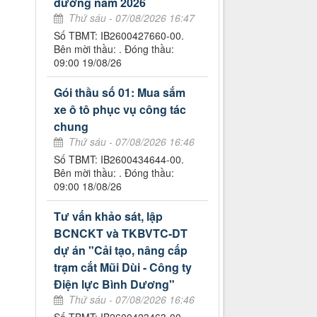
đường năm 2026
Thứ sáu - 07/08/2026 16:47
Số TBMT: IB2600427660-00.
Bên mời thầu: . Đóng thầu:
09:00 19/08/26
Gói thầu số 01: Mua sắm
xe ô tô phục vụ công tác
chung
Thứ sáu - 07/08/2026 16:46
Số TBMT: IB2600434644-00.
Bên mời thầu: . Đóng thầu:
09:00 18/08/26
Tư vấn khảo sát, lập
BCNCKT và TKBVTC-DT
dự án "Cải tạo, nâng cấp
trạm cắt Mũi Dùi - Công ty
Điện lực Bình Dương"
Thứ sáu - 07/08/2026 16:46