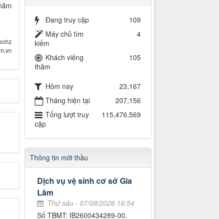
 năm
Đang truy cập
109
Máy chủ tìm
4
echz
kiếm
om.vn
Khách viếng
105
thăm
Hôm nay
23,167
Tháng hiện tại
207,156
Tổng lượt truy
115,476,569
cập
Thông tin mời thầu
Dịch vụ vệ sinh cơ sở Gia
Lâm
Thứ sáu - 07/08/2026 16:54
Số TBMT: IB2600434289-00.