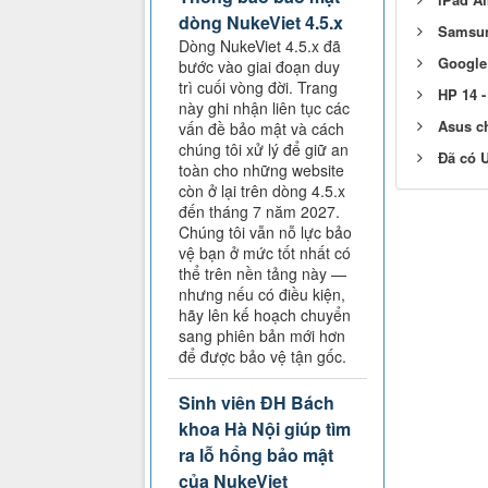
dòng NukeViet 4.5.x
Samsun
Dòng NukeViet 4.5.x đã
Google
bước vào giai đoạn duy
trì cuối vòng đời. Trang
HP 14 -
này ghi nhận liên tục các
Asus ch
vấn đề bảo mật và cách
chúng tôi xử lý để giữ an
Đã có 
toàn cho những website
còn ở lại trên dòng 4.5.x
đến tháng 7 năm 2027.
Chúng tôi vẫn nỗ lực bảo
vệ bạn ở mức tốt nhất có
thể trên nền tảng này —
nhưng nếu có điều kiện,
hãy lên kế hoạch chuyển
sang phiên bản mới hơn
để được bảo vệ tận gốc.
Sinh viên ĐH Bách
khoa Hà Nội giúp tìm
ra lỗ hổng bảo mật
của NukeViet