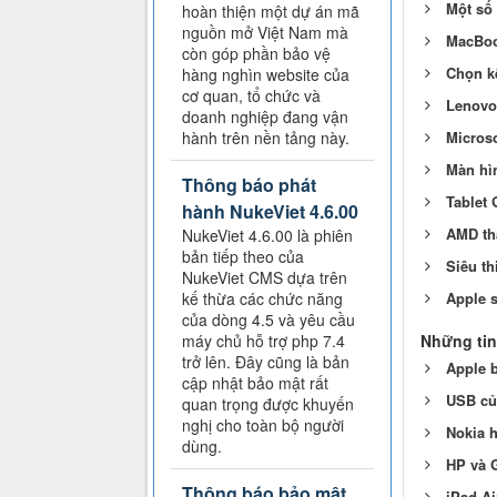
Một số 
hoàn thiện một dự án mã
nguồn mở Việt Nam mà
MacBoo
còn góp phần bảo vệ
Chọn k
hàng nghìn website của
cơ quan, tổ chức và
Lenovo 
doanh nghiệp đang vận
Microso
hành trên nền tảng này.
Màn hìn
Thông báo phát
Tablet 
hành NukeViet 4.6.00
AMD thắ
NukeViet 4.6.00 là phiên
bản tiếp theo của
Siêu th
NukeViet CMS dựa trên
Apple s
kế thừa các chức năng
của dòng 4.5 và yêu cầu
Những tin
máy chủ hỗ trợ php 7.4
trở lên. Đây cũng là bản
Apple 
cập nhật bảo mật rất
USB của
quan trọng được khuyến
nghị cho toàn bộ người
Nokia h
dùng.
HP và 
Thông báo bảo mật
iPad Ai