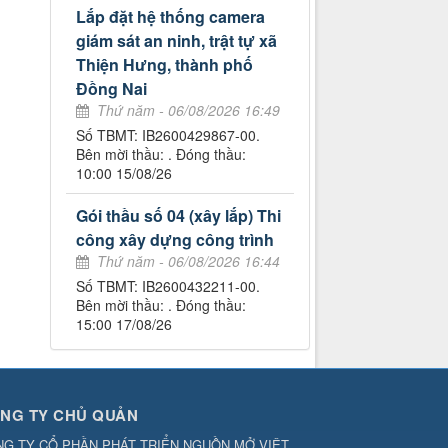
Lắp đặt hệ thống camera
giám sát an ninh, trật tự xã
Thiện Hưng, thành phố
Đồng Nai
Thứ năm - 06/08/2026 16:49
Số TBMT: IB2600429867-00.
Bên mời thầu: . Đóng thầu:
10:00 15/08/26
Gói thầu số 04 (xây lắp) Thi
công xây dựng công trình
Thứ năm - 06/08/2026 16:44
Số TBMT: IB2600432211-00.
Bên mời thầu: . Đóng thầu:
15:00 17/08/26
NG TY CHỦ QUẢN
G TY CỔ PHẦN PHÁT TRIỂN NGUỒN MỞ VIỆT