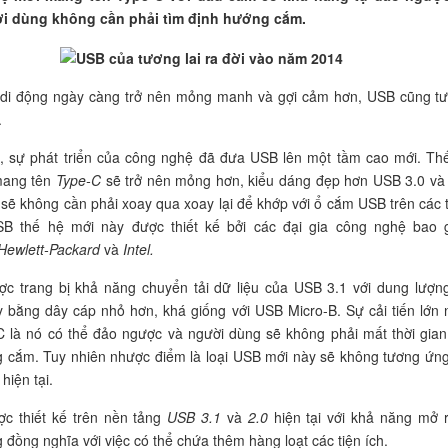
i dùng không cần phải tìm định hướng cắm.
i di động ngày càng trở nên mỏng manh và gợi cảm hơn, USB cũng t
.
ờ, sự phát triển của công nghệ đã đưa USB lên một tầm cao mới. Th
mang tên
Type-C
sẽ trở nên mỏng hơn, kiểu dáng đẹp hơn USB 3.0 và
n sẽ không cần phải xoay qua xoay lại để khớp với ổ cắm USB trên các t
SB thế hệ mới này được thiết kế bởi các đại gia công nghệ bao
Hewlett-Packard
và
Intel.
c trang bị khả năng chuyển tải dữ liệu của USB 3.1 với dung lượn
ây bằng dây cáp nhỏ hơn, khá giống với USB Micro-B. Sự cải tiến lớn 
 là nó có thể đảo ngược và người dùng sẽ không phải mất thời gian
 cắm. Tuy nhiên nhược điểm là loại USB mới này sẽ không tương ứng
 hiện tại.
c thiết kế trên nền tảng
USB 3.1
và
2.0
hiện tại với khả năng mở 
 đồng nghĩa với việc có thể chứa thêm hàng loạt các tiện ích.