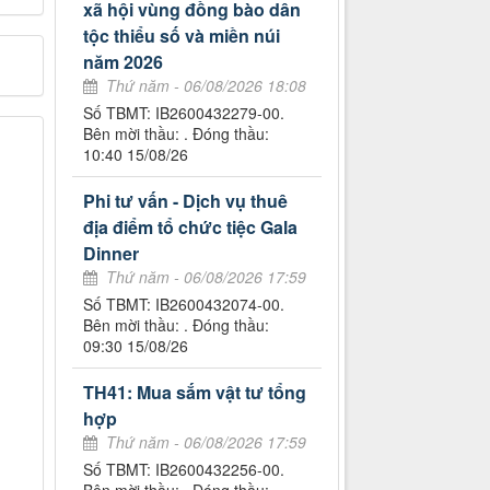
xã hội vùng đồng bào dân
tộc thiểu số và miền núi
năm 2026
Thứ năm - 06/08/2026 18:08
Số TBMT: IB2600432279-00.
Bên mời thầu: . Đóng thầu:
10:40 15/08/26
Phi tư vấn - Dịch vụ thuê
địa điểm tổ chức tiệc Gala
Dinner
Thứ năm - 06/08/2026 17:59
Số TBMT: IB2600432074-00.
Bên mời thầu: . Đóng thầu:
09:30 15/08/26
TH41: Mua sắm vật tư tổng
hợp
Thứ năm - 06/08/2026 17:59
Số TBMT: IB2600432256-00.