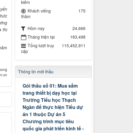
kiếm
uyển
Khách viếng
175
thức
thăm
ướng
Hôm nay
24,666
 thị
Tháng hiện tại
183,498
Tổng lượt truy
115,452,911
 năm
cập
hong
Thông tin mời thầu
om.vn
Gói thầu số 01: Mua sắm
trang thiết bị dạy học tại
Trường Tiểu học Thạch
Ngàn để thực hiện Tiểu dự
án 1 thuộc Dự án 5
Chương trình mục tiêu
quốc gia phát triển kinh tế -