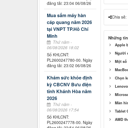
đăng tải: 23:04 06/08/26
Mua sắm máy hàn
Chia sẻ:
cáp quang năm 2026
tại VNPT TP.Hồ Chí
Minh
Những tin
Thứ năm -
Apple 
06/08/2026 18:02
Người 
Số KHLCNT:
PL2600247780-00. Ngày
Một số 
đăng tải: 23:02 06/08/26
MacBoo
Khám sức khỏe định
Chọn k
kỳ CBCNV Bưu điện
Lenovo 
tỉnh Khánh Hòa năm
Microso
2026
Màn hìn
Thứ năm -
06/08/2026 17:54
Tablet 
Số KHLCNT:
AMD thắ
PL2600247778-00. Ngày
đăng tải: 22:54 06/08/26