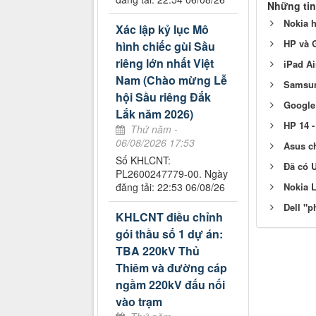
Những tin
Nokia h
Xác lập kỷ lục Mô
HP và 
hình chiếc gùi Sầu
riêng lớn nhất Việt
iPad Ai
Nam (Chào mừng Lễ
Samsun
hội Sầu riêng Đắk
Google
Lắk năm 2026)
HP 14 -
Thứ năm -
06/08/2026 17:53
Asus ch
Số KHLCNT:
Đã có 
PL2600247779-00. Ngày
Nokia L
đăng tải: 22:53 06/08/26
Dell "p
KHLCNT điều chỉnh
gói thầu số 1 dự án:
TBA 220kV Thủ
Thiêm và đường cáp
ngầm 220kV đấu nối
vào trạm