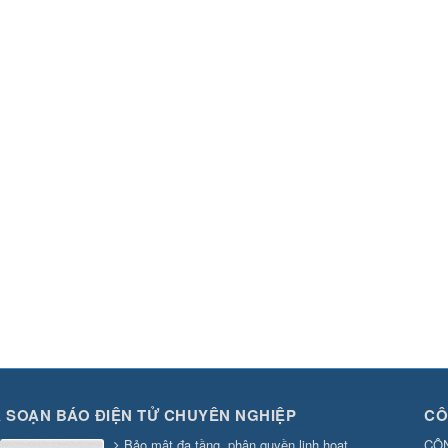
 SOẠN BÁO ĐIỆN TỬ CHUYÊN NGHIỆP
CÔ
Bảo mật đa tầng, phân quyền linh hoạt
CÔN