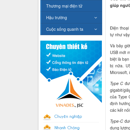
giúp ngườ
Thương mại điện tử
Hậu trường
Điện thoạ
Cuộc sống quanh ta
tự như vậy
Và bây gi
USB mới 
biệt là bạ
bị nữa. U
Microsoft,
Type C
đượ
gigabit/gi
của Type C
định hướng
các kết nối
Type-C
đượ
dung lượng