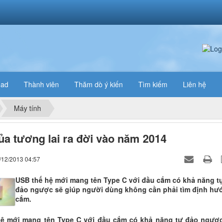
oad
Thành viên
Thăm dò ý kiến
Tìm kiếm
Liên hệ
Máy tính
a tương lai ra đời vào năm 2014
/12/2013 04:57
USB thế hệ mới mang tên Type C với đầu cắm có khả năng t
đảo ngược sẽ giúp người dùng không cần phải tìm định hư
cắm.
hệ mới mang tên Type C với đầu cắm có khả năng tự đảo ngượ