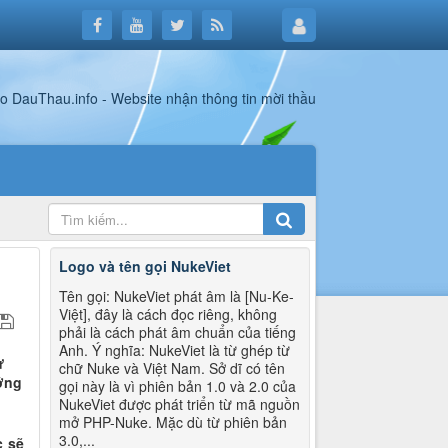
Logo và tên gọi NukeViet
Tên gọi: NukeViet phát âm là [Nu-Ke-
Việt], đây là cách đọc riêng, không
phải là cách phát âm chuẩn của tiếng
Anh. Ý nghĩa: NukeViet là từ ghép từ
ự
chữ Nuke và Việt Nam. Sở dĩ có tên
ớng
gọi này là vì phiên bản 1.0 và 2.0 của
NukeViet được phát triển từ mã nguồn
mở PHP-Nuke. Mặc dù từ phiên bản
3.0,...
c sẽ