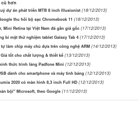
 cũ hơn
(18/12/2013)
uỷ dự án phát triển MTB 8 inch Illusionist
(18/12/2013)
Google thu hồi bộ sạc Chromebook 11
(17/12/2013)
r, Mini Retina tại Việt Nam đã gần giá gốc
(17/12/2013)
g bí mật thử nghiệm tablet Galaxy Tab 4
(14/12/2013)
 tự làm chip máy chủ dựa trên công nghệ ARM
(13/12/2013)
 Giá tốt cho chất lượng & thiết kế
(12/12/2013)
ính thức trình làng Padfone Mini
(12/12/2013)
USB dành cho smartphone và máy tính bảng
(12/12/2013)
umia 2020 có màn hình 8,3 inch Full HD
(11/12/2013)
hản bội" Microsoft, theo Google