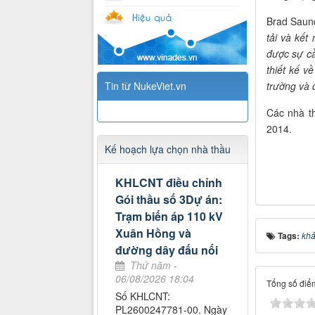
Brad Saund
tải và kết
được sự cầ
thiết kế v
trường và 
Tin từ NukeViet.vn
Các nhà t
2014.
Kế hoạch lựa chọn nhà thầu
KHLCNT điều chỉnh
Gói thầu số 3Dự án:
Trạm biến áp 110 kV
Xuân Hồng và
Tags:
khả
đường dây đấu nối
Thứ năm -
06/08/2026 18:04
Tổng số điểm
Số KHLCNT:
PL2600247781-00. Ngày