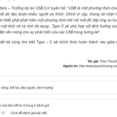
ers – Trưởng dự án USB 3.0 tuyên bố: “
USB là một phương thức ch
 nối dữ liệu được nhiều người ưa thích. Chính vì vậy, chúng tôi nhận 
n thiết phải phát triển một phương thức kết nối mới để đáp ứng xu h
ề mặt kích cỡ và tính đa dụng,. Type C sẽ phù hợp với định hướng của
đặt nền móng cho sự phát triển của các USB trong tương lai
”.
hiết kế cũng cho biết Type – C sẽ chính thức hoàn thành vào giữa
Tác giả:
Theo Tienp
Nguồn tin:
http://www.quantrimang.c
 năng
,
thế hệ
,
đảo ngược
,
định hướng
 của bài viết là: 0 trong 0 đánh giá
Click để đánh giá bài viết