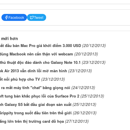
Facebook
Tweet
 mới hơn
(20/12/2013)
bắt đầu bán Mac Pro giá khởi điểm 3.000 USD
(20/12/2013)
dùng Macbook nên cẩn thận với webcam
(23/12/2013)
thủ thuật độc đáo dành cho Galaxy Note 10.1
(23/12/2013)
k Air 2013 vẫn dính lỗi mờ màn hình
(23/12/2013)
ết nối phù hợp cho TV
(24/12/2013)
ra mắt máy tính "chat" bằng giọng nói
(25/12/2013)
ft tung bản khắc phục lỗi của Surface Pro 2
(25/12/2013)
h Galaxy S5 bắt đầu giai đoạn sản xuất
(26/12/2013)
Grippity trong suốt đầu tiên trên thế giới
(27/12/2013)
ng lớn trên thị trường card đồ họa