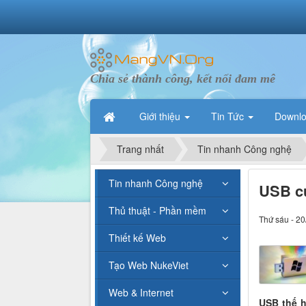
Chia sẻ thành công, kết nối đam mê
Giới thiệu
Tin Tức
Downl
Trang nhất
Tin nhanh Công nghệ
Tin nhanh Công nghệ
USB củ
Thủ thuật - Phần mềm
Thứ sáu - 20
Thiết kế Web
Tạo Web NukeViet
Web & Internet
USB thế 