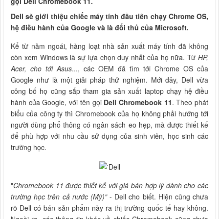
gọi Dell Chromebook 11.
Dell sẽ giới thiệu chiếc máy tính đầu tiên chạy Chrome OS,
hệ điều hành của Google và là đối thủ của Microsoft.
Kể từ năm ngoái, hàng loạt nhà sản xuất máy tính đã không
còn xem Windows là sự lựa chọn duy nhất của họ nữa. Từ
HP,
Acer, cho tới Asus
..., các OEM đã tìm tới Chrome OS của
Google như là một giải pháp thử nghiệm. Mới đây, Dell vừa
công bố họ cũng sắp tham gia sản xuất laptop chạy hệ điều
hành của Google, với tên gọi
Dell Chromebook
11
. Theo phát
biểu của công ty thì Chromebook của họ không phải hướng tới
người dùng phổ thông có ngân sách eo hẹp, mà được thiết kế
để phù hợp với nhu cầu sử dụng của sinh viên, học sinh các
trường học.
"
Chromebook 11 được thiết kế với giá bán hợp lý dành cho các
trường học trên cả nước (Mỹ)"
- Dell cho biết. Hiện cũng chưa
rõ Dell có bán sản phẩm này ra thị trường quốc tế hay không.
Ngoài ra, các thông tin khác về chiếc Chromebook cũng chưa