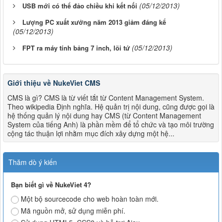
(05/12/2013)
USB mới có thể đảo chiều khi kết nối
Lượng PC xuất xưởng năm 2013 giảm đáng kể
(05/12/2013)
(05/12/2013)
FPT ra máy tính bảng 7 inch, lõi tứ
Giới thiệu về NukeViet CMS
CMS là gì? CMS là từ viết tắt từ Content Management System.
Theo wikipedia Định nghĩa. Hệ quản trị nội dung, cũng được gọi là
hệ thống quản lý nội dung hay CMS (từ Content Management
System của tiếng Anh) là phần mềm để tổ chức và tạo môi trường
cộng tác thuận lợi nhằm mục đích xây dựng một hệ...
Thăm dò ý kiến
Bạn biết gì về NukeViet 4?
Một bộ sourcecode cho web hoàn toàn mới.
Mã nguồn mở, sử dụng miễn phí.