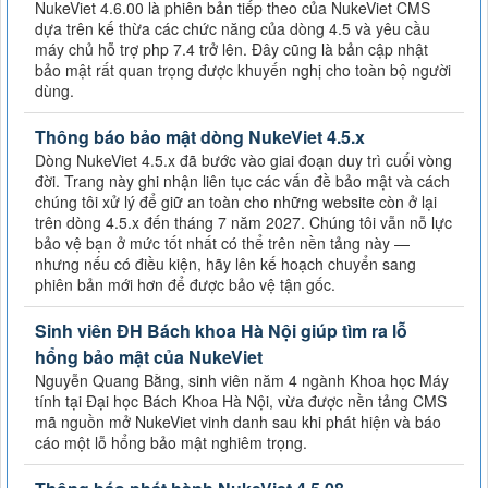
NukeViet 4.6.00 là phiên bản tiếp theo của NukeViet CMS
dựa trên kế thừa các chức năng của dòng 4.5 và yêu cầu
máy chủ hỗ trợ php 7.4 trở lên. Đây cũng là bản cập nhật
bảo mật rất quan trọng được khuyến nghị cho toàn bộ người
dùng.
Thông báo bảo mật dòng NukeViet 4.5.x
Dòng NukeViet 4.5.x đã bước vào giai đoạn duy trì cuối vòng
đời. Trang này ghi nhận liên tục các vấn đề bảo mật và cách
chúng tôi xử lý để giữ an toàn cho những website còn ở lại
trên dòng 4.5.x đến tháng 7 năm 2027. Chúng tôi vẫn nỗ lực
bảo vệ bạn ở mức tốt nhất có thể trên nền tảng này —
nhưng nếu có điều kiện, hãy lên kế hoạch chuyển sang
phiên bản mới hơn để được bảo vệ tận gốc.
Sinh viên ĐH Bách khoa Hà Nội giúp tìm ra lỗ
hổng bảo mật của NukeViet
Nguyễn Quang Bằng, sinh viên năm 4 ngành Khoa học Máy
tính tại Đại học Bách Khoa Hà Nội, vừa được nền tảng CMS
mã nguồn mở NukeViet vinh danh sau khi phát hiện và báo
cáo một lỗ hổng bảo mật nghiêm trọng.