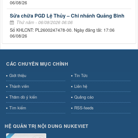
06/08/26
Sửa chữa PGD Lệ Thủy – Chi nhánh Quảng Bình
Thứ năm - 06/08/2026 06:06
Số KHLCNT: PL2600247478-00. Ngày đăng tải: 17:06
06/08/26
CÁC CHUYÊN MỤC CHÍNH
Giới thiệu
Tin Tức
Thành viên
Liên hệ
Thăm dò ý kiến
Quảng cáo
Tìm kiếm
RSS-feeds
HỆ QUẢN TRỊ NỘI DUNG NUKEVIET