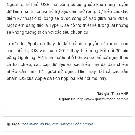
Ngoài ra, kết nối USB mới cũng sẽ cung cấp khả năng truyền
dữ liệu nhanh hơn và hỗ trợ sạc điện mở rộng. Dự kiến các đặc
điểm kỹ thuật cuối cùng sẽ được công bố vào giữa năm 2014.
Một điểm đáng tiếc là Type-C sẽ hỗ trợ thiết kế tương lai nhưng
sẽ không tương thích với các tiêu chuẩn cũ.
Trước đó, Apple đã thay đổi kết nối độc quyền của mình cho
các thiết bị iOS vào năm 2012 thay thế cổng kết nối 30 pin
bằng Lightning. Với kích thước nhỏ hơn và có thể sử dụng theo
cả hai chiều, các cáp dữ liệu và sạc kiểu này đã dần chiếm
nhiều cảm tình từ người sử dụng. Hiện nay, tất cả các sản
phẩm iOS của Apple đã tích hợp loại kết nối mới này.
Tác giả:
Theo VNE
Nguồn tin:
http://www.quantrimang.com.vn
Tags:
kích thước
,
có thể
,
vị trí
,
tương tự
,
đảo ngược