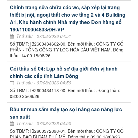
Chỉnh trang sửa chữa các wc, sắp xếp lại trang
thiết bị nội, ngoại thất cho wc tầng 2 và 4 Building
A1, Khu hành chính Nhà máy theo Đơn hàng số
190/1100004833/ĐH-VP
Thứ sáu - 07/08/2026 04:51
Số TBMT: IB2600434662-00. Bên mời thầu: CÔNG TY CỔ
PHẦN - TỔNG CÔNG TY LỌC HÓA DẦU VIỆT NAM. Đóng
thầu: 14:00 18/08/26
Gói thầu số 04: Lập hồ sơ địa giới đơn vị hành
chính các cấp tỉnh Lâm Đồng
Thứ sáu - 07/08/2026 04:50
Số TBMT: IB2600434118-00. Bên mời thầu: . Đóng thầu:
08:00 25/08/26
Đầu tư mua sắm máy tạo sợi nâng cao năng lực
sản xuất
Thứ sáu - 07/08/2026 04:50
Số TBMT: IB2600372898-01. Bên mời thầu: CÔNG TY CỔ
PHẦN BAO BÌ ĐẠM PHÚ MỸ. Đóng thầu: 09:00 18/08/26