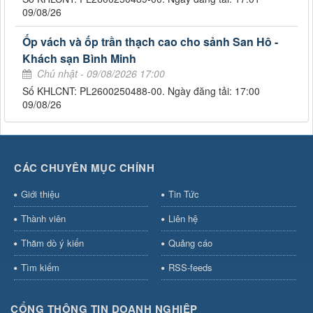
09/08/26
Ốp vách và ốp trần thạch cao cho sảnh San Hô -
Khách sạn Bình Minh
Chủ nhật - 09/08/2026 17:00
Số KHLCNT: PL2600250488-00. Ngày đăng tải: 17:00
09/08/26
CÁC CHUYÊN MỤC CHÍNH
Giới thiệu
Tin Tức
Thành viên
Liên hệ
Thăm dò ý kiến
Quảng cáo
Tìm kiếm
RSS-feeds
CỔNG THÔNG TIN DOANH NGHIỆP