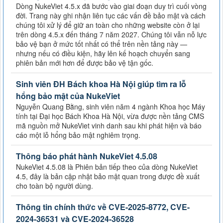
Dòng NukeViet 4.5.x đã bước vào giai đoạn duy trì cuối vòng
đời. Trang này ghi nhận liên tục các vấn đề bảo mật và cách
chúng tôi xử lý để giữ an toàn cho những website còn ở lại
trên dòng 4.5.x đến tháng 7 năm 2027. Chúng tôi vẫn nỗ lực
bảo vệ bạn ở mức tốt nhất có thể trên nền tảng này —
nhưng nếu có điều kiện, hãy lên kế hoạch chuyển sang
phiên bản mới hơn để được bảo vệ tận gốc.
Sinh viên ĐH Bách khoa Hà Nội giúp tìm ra lỗ
hổng bảo mật của NukeViet
Nguyễn Quang Bằng, sinh viên năm 4 ngành Khoa học Máy
tính tại Đại học Bách Khoa Hà Nội, vừa được nền tảng CMS
mã nguồn mở NukeViet vinh danh sau khi phát hiện và báo
cáo một lỗ hổng bảo mật nghiêm trọng.
Thông báo phát hành NukeViet 4.5.08
NukeViet 4.5.08 là Phiên bản tiếp theo của dòng NukeViet
4.5, đây là bản cập nhật bảo mật quan trong được đề xuất
cho toàn bộ người dùng.
Thông tin chính thức về CVE-2025-8772, CVE-
2024-36531 và CVE-2024-36528