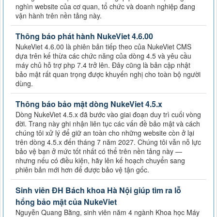
nghìn website của cơ quan, tổ chức và doanh nghiệp đang
vận hành trên nền tảng này.
Thông báo phát hành NukeViet 4.6.00
NukeViet 4.6.00 là phiên bản tiếp theo của NukeViet CMS
dựa trên kế thừa các chức năng của dòng 4.5 và yêu cầu
máy chủ hỗ trợ php 7.4 trở lên. Đây cũng là bản cập nhật
bảo mật rất quan trọng được khuyến nghị cho toàn bộ người
dùng.
Thông báo bảo mật dòng NukeViet 4.5.x
Dòng NukeViet 4.5.x đã bước vào giai đoạn duy trì cuối vòng
đời. Trang này ghi nhận liên tục các vấn đề bảo mật và cách
chúng tôi xử lý để giữ an toàn cho những website còn ở lại
trên dòng 4.5.x đến tháng 7 năm 2027. Chúng tôi vẫn nỗ lực
bảo vệ bạn ở mức tốt nhất có thể trên nền tảng này —
nhưng nếu có điều kiện, hãy lên kế hoạch chuyển sang
phiên bản mới hơn để được bảo vệ tận gốc.
Sinh viên ĐH Bách khoa Hà Nội giúp tìm ra lỗ
hổng bảo mật của NukeViet
Nguyễn Quang Bằng, sinh viên năm 4 ngành Khoa học Máy