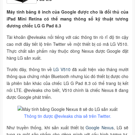
Máy tính bảng 8 inch của Google được cho là đối thủ của
iPad Mini Retina có thể mang thông số kỹ thuật tương
đương chiếc LG G Pad 8.3
Tài khoản @evleaks nổi tiếng với các thông tin rò rỉ độ tin cậy
cao mới đây tiết lộ trên Twitter về một thiết bị có mã LG V510.
Thực chất sản phẩm này thuộc dòng Nexus được Google đặt
hàng LG sản xuất.
Trước đây, thông tin về
LG V510
đã xuất hiện vào tháng mười
thông qua chứng nhận Bluetooth nhưng lúc đó thiết bị được cho
là phiên bản khác của chiếc LG G Pad 8.3 có thể trang bị kết
nối LTE. @evleaks cho biết, V510 chính là chiếc Nexus 8 đang
được Google phát triển.
Thông tin được @evleaks chia sẻ trên Twitter.
Như truyền thống, khi sản xuất thiết bị
Google Nexus
, LG sẽ
tung ra một sản phẩm cho riêng mình với cấu hình tương tự.