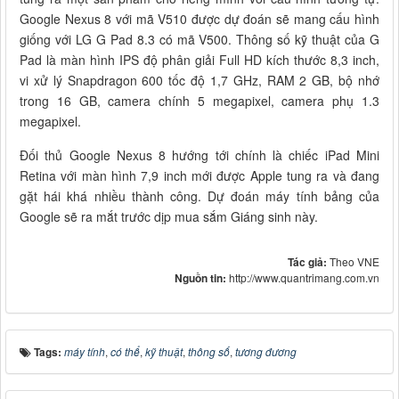
Google Nexus 8 với mã V510 được dự đoán sẽ mang cấu hình
giống với LG G Pad 8.3 có mã V500. Thông số kỹ thuật của G
Pad là màn hình IPS độ phân giải Full HD kích thước 8,3 inch,
vi xử lý Snapdragon 600 tốc độ 1,7 GHz, RAM 2 GB, bộ nhớ
trong 16 GB, camera chính 5 megapixel, camera phụ 1.3
megapixel.
Đối thủ Google Nexus 8 hướng tới chính là chiếc iPad Mini
Retina với màn hình 7,9 inch mới được Apple tung ra và đang
gặt hái khá nhiều thành công. Dự đoán máy tính bảng của
Google sẽ ra mắt trước dịp mua sắm Giáng sinh này.
Tác giả:
Theo VNE
Nguồn tin:
http://www.quantrimang.com.vn
Tags:
máy tính
,
có thể
,
kỹ thuật
,
thông số
,
tương đương