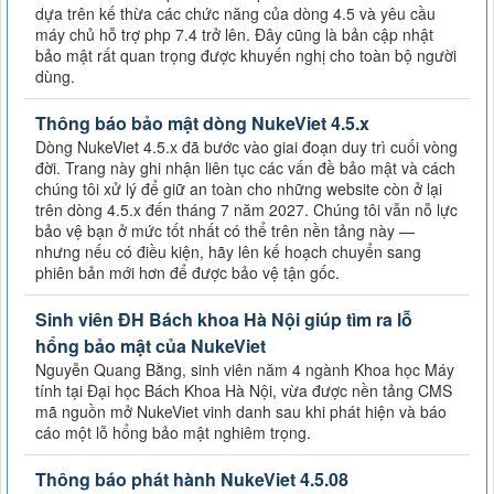
dựa trên kế thừa các chức năng của dòng 4.5 và yêu cầu
máy chủ hỗ trợ php 7.4 trở lên. Đây cũng là bản cập nhật
bảo mật rất quan trọng được khuyến nghị cho toàn bộ người
dùng.
Thông báo bảo mật dòng NukeViet 4.5.x
Dòng NukeViet 4.5.x đã bước vào giai đoạn duy trì cuối vòng
đời. Trang này ghi nhận liên tục các vấn đề bảo mật và cách
chúng tôi xử lý để giữ an toàn cho những website còn ở lại
trên dòng 4.5.x đến tháng 7 năm 2027. Chúng tôi vẫn nỗ lực
bảo vệ bạn ở mức tốt nhất có thể trên nền tảng này —
nhưng nếu có điều kiện, hãy lên kế hoạch chuyển sang
phiên bản mới hơn để được bảo vệ tận gốc.
Sinh viên ĐH Bách khoa Hà Nội giúp tìm ra lỗ
hổng bảo mật của NukeViet
Nguyễn Quang Bằng, sinh viên năm 4 ngành Khoa học Máy
tính tại Đại học Bách Khoa Hà Nội, vừa được nền tảng CMS
mã nguồn mở NukeViet vinh danh sau khi phát hiện và báo
cáo một lỗ hổng bảo mật nghiêm trọng.
Thông báo phát hành NukeViet 4.5.08