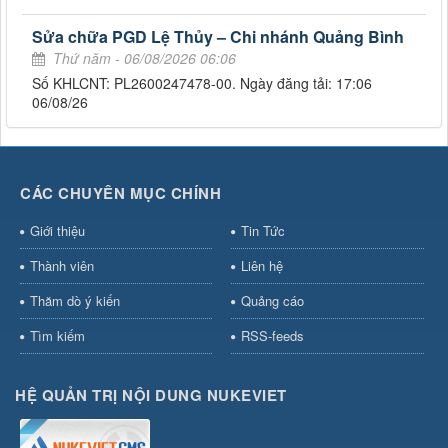
Sửa chữa PGD Lệ Thủy – Chi nhánh Quảng Bình
Thứ năm - 06/08/2026 06:06
Số KHLCNT: PL2600247478-00. Ngày đăng tải: 17:06
06/08/26
CÁC CHUYÊN MỤC CHÍNH
Giới thiệu
Tin Tức
Thành viên
Liên hệ
Thăm dò ý kiến
Quảng cáo
Tìm kiếm
RSS-feeds
HỆ QUẢN TRỊ NỘI DUNG NUKEVIET