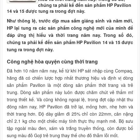
chúng ta phải kể đến sản phẩm HP Pavilion
14 và 15 được tung ra trong đợt này.
Như thông lệ, trước dịp mua sắm giáng sinh và năm mới,
HP lại tung ra các sản phẩm công nghệ mới của mình để
đáp ứng thị hiếu và thời trang năm nay. Trong số đó,
chúng ta phải kể đến sản phẩm HP Pavilion 14 và 15 được
tung ra trong đợt này.
Công nghệ hòa quyện cùng thời trang
Đã hơn 10 năm năm nay, kể từ khi HP sát nhập cùng Compaq,
hãng đã có chiến lược hợp nhất thương hiệu và định vị dòng
sản phẩm Pavilion là một dòng sản phẩm thời trang và trẻ
trung. Dòng sản phẩm này luôn được chăm chút vẻ thẩm mĩ
trong thiết kế. Và cũng không ngoại lệ, trong đợt cập nhật thu
đông năm nay, HP Pavilion đã trở lại, mỏng hơn, nhẹ hơn và
thời trang hơn. Độ dày giảm đi 25% chỉ còn 22mm, cân nặng
chỉ 2.1 kg cho một chiếc máy tính thực thụ mạnh mẽ. Bộ sưu
tập ngoài màu đen, xám và trắng truyền thống, còn được bổ
sung màu đỏ Goji trẻ trung thay thế cho đỏ thẫm lỗi mốt.