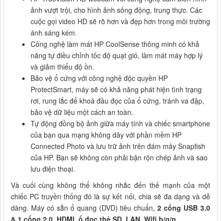
ảnh vượt trội, cho hình ảnh sống động, trung thực. Các
cuộc gọi video HD sẽ rõ hơn và đẹp hơn trong môi trường
ánh sáng kém.
Công nghệ làm mát HP CoolSense thông minh có khả
năng tự điều chỉnh tốc độ quạt gió, làm mát máy hợp lý
và giảm thiểu độ ồn.
Bảo vệ ổ cứng với công nghệ độc quyền HP
ProtectSmart, máy sẽ có khả năng phát hiện tình trạng
rơi, rung lắc để khoá đầu đọc của ổ cứng, tránh va đập,
bảo vệ dữ liệu một cách an toàn.
Tự động đồng bộ ảnh giữa máy tính và chiếc smartphone
của bạn qua mạng không dây với phần mềm HP
Connected Photo và lưu trữ ảnh trên đám mây Snapfish
của HP. Bạn sẽ không còn phải bận rộn chép ảnh và sao
lưu điện thoại.
Và cuối cùng không thể không nhắc đến thế mạnh của một
chiếc PC truyền thống đó là sự kết nối, chia sẽ đa dạng và dễ
dàng. Máy có sẵn ổ quang (DVD) tiêu chuẩn,
2 cổng USB 3.0
& 1 cổng 2.0
,
HDMI, ổ đọc thẻ SD, LAN, Wifi b/g/n.