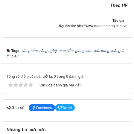
Theo HP
Tác giả:
.
Nguồn tin:
http://www.quantrimang.com.vn
Tags:
sản phẩm
,
công nghệ
,
mua sắm
,
giáng sinh
,
thời trang
,
thông lệ
,
thị hiếu
Tổng số điểm của bài viết là: 0 trong 0 đánh giá
Click để đánh giá bài viết
Chia sẻ:
Facebook
Tweet
Những tin mới hơn