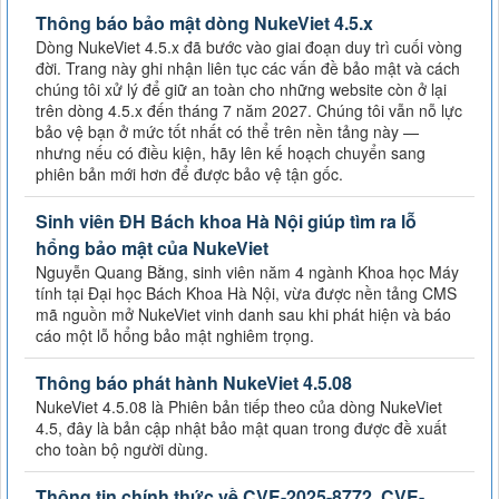
Thông báo bảo mật dòng NukeViet 4.5.x
Dòng NukeViet 4.5.x đã bước vào giai đoạn duy trì cuối vòng
đời. Trang này ghi nhận liên tục các vấn đề bảo mật và cách
chúng tôi xử lý để giữ an toàn cho những website còn ở lại
trên dòng 4.5.x đến tháng 7 năm 2027. Chúng tôi vẫn nỗ lực
bảo vệ bạn ở mức tốt nhất có thể trên nền tảng này —
nhưng nếu có điều kiện, hãy lên kế hoạch chuyển sang
phiên bản mới hơn để được bảo vệ tận gốc.
Sinh viên ĐH Bách khoa Hà Nội giúp tìm ra lỗ
hổng bảo mật của NukeViet
Nguyễn Quang Bằng, sinh viên năm 4 ngành Khoa học Máy
tính tại Đại học Bách Khoa Hà Nội, vừa được nền tảng CMS
mã nguồn mở NukeViet vinh danh sau khi phát hiện và báo
cáo một lỗ hổng bảo mật nghiêm trọng.
Thông báo phát hành NukeViet 4.5.08
NukeViet 4.5.08 là Phiên bản tiếp theo của dòng NukeViet
4.5, đây là bản cập nhật bảo mật quan trong được đề xuất
cho toàn bộ người dùng.
Thông tin chính thức về CVE-2025-8772, CVE-