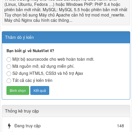
(Linux, Ubuntu, Fedora …) hoặc Windows PHP: PHP 5.4 hoặc
phiên bản mới nhất. MySQL: MySQL 5.5 hoặc phiên bản mới nhất
Tùy chọn bổ sung Máy chủ Apache cần hỗ trợ mod mod_rewrite.
Máy chủ Nginx cấu hình các thông...
Thăm dò ý kiến
Bạn biết gì về NukeViet 4?
Một bộ sourcecode cho web hoàn toàn mới.
Mã nguồn mở, sử dụng miễn phí.
Sử dụng HTML5, CSS3 và hỗ trợ Ajax
Tất cả các ý kiến trên
Thống kê truy cập
Đang truy cập
148