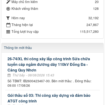
Máy chủ tìm kiếm
20
Khách viếng thăm
128
Hôm nay
32,192
Tháng hiện tại
247,867
Tổng lượt truy cập
115,517,280
Thông tin mời thầu
26-74/XL thi công xây lắp công trình Sửa chữa
tuyến cáp ngầm đường dây 110kV Đống Đa -
Cảng Quy Nhơn
Thứ bảy - 08/08/2026 15:43
Số TBMT: IB2600423467-00. Bên mời thầu: . Đóng thầu:
09:00 17/08/26
Gói thầu số 03: Thi công xây dựng và đảm bảo
ATGT công trình