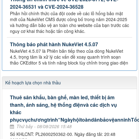
2024-36531 và CVE-2024-36528
Phản hồi chính thức của đội code về các lỗ hổng bảo mật
mới của NukeViet CMS được công bố trong năm 2024-2025
và hướng dẫn bảo vệ an toàn cho website của bạn trước các
nguy cơ khai thác hoặc tấn công khác.
Thông báo phát hành NukeViet 4.5.07
NukeViet 4.5.07 là Phiên bản tiếp theo của dòng NukeViet
4.5, trọng tâm là xử lý các vấn đề xoay quanh trình soạn
thảo CKEditor 5 và tính năng block tùy chỉnh trong giao diện
Kế hoạch lựa chọn nhà thầu
Thuê sân khấu, bàn ghế, màn led, thiết bị âm
thanh, ánh sáng, hệ thống điệnvà các dịch vụ
khác
phụcvụchươngtrình“NgàyhộitoàndânbảovệanninhTổ
Thứ bảy - 08/08/2026 15:48
Số KHLCNT: PL2600250362-00. Ngày đăng tải: 20:48