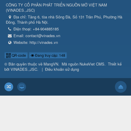
CÔNG TY CỔ PHẦN PHÁT TRIỂN NGUỒN MỞ VIỆT NAM
(
VINADES.,JSC
)
Địa chỉ:
Tầng 6, tòa nhà Sông Đà, Số 131 Trần Phú, Phường Hà
Đông, Thành phố Hà Nội.
Điện thoại:
+84-904885185
Email:
contact@vinades.vn
Website:
http://vinades.vn
QR-code
Đang truy cập: 148
© Bản quyền thuộc về
MangVN
.
Mã nguồn
NukeViet CMS
.
Thiết kế
bởi
VINADES.,JSC
.
|
Điều khoản sử dụng