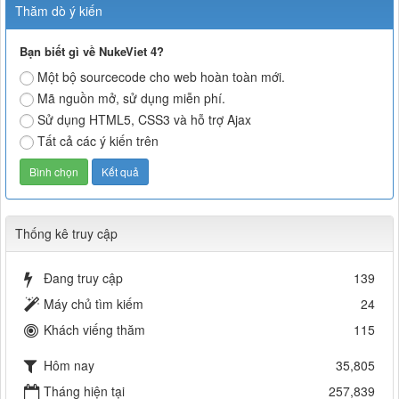
Thăm dò ý kiến
Bạn biết gì về NukeViet 4?
Một bộ sourcecode cho web hoàn toàn mới.
Mã nguồn mở, sử dụng miễn phí.
Sử dụng HTML5, CSS3 và hỗ trợ Ajax
Tất cả các ý kiến trên
Thống kê truy cập
Đang truy cập
139
Máy chủ tìm kiếm
24
Khách viếng thăm
115
Hôm nay
35,805
Tháng hiện tại
257,839