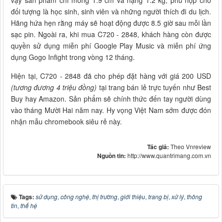
đối tượng là học sinh, sinh viên và những người thích đi du lịch.
Hãng hứa hẹn rằng máy sẽ hoạt động được 8.5 giờ sau mỗi lần
sạc pin. Ngoài ra, khi mua C720 - 2848, khách hàng còn được
quyền sử dụng miễn phí Google Play Music và miễn phí ứng
dụng Gogo Infight trong vòng 12 tháng.
Hiện tại, C720 - 2848 đã cho phép đặt hàng với giá 200 USD
(tương đương 4 triệu đồng)
tại trang bán lẻ trực tuyến như Best
Buy hay Amazon. Sản phẩm sẽ chính thức đến tay người dùng
vào tháng Mười Hai năm nay. Hy vọng Việt Nam sớm được đón
nhận mẫu chromebook siêu rẻ này.
Tác giả:
Theo Vnreview
Nguồn tin:
http://www.quantrimang.com.vn
Tags:
sử dụng
,
công nghệ
,
thị trường
,
giới thiệu
,
trang bị
,
xử lý
,
thông
tin
,
thế hệ