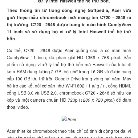
xử lý Intel Haswell thế hệ thứ bốn.
Theo thông tin từ trang công nghệ Softpedia, Acer vừa
giới thiệu mẫu chromebook mới mang tên C720 - 2848 ra
thị trường. C720 - 2848 được trang bị màn hình ComfyView
11 inch và sử dụng bộ vi xử lý Intel Haswell thế hệ thứ
bốn.
Cụ thể, C720 - 2848 được Acer quảng cáo là có màn hình
ComfyView 11 inch, độ phân giải HD 1366 x 768 pixel. Sản
phẩm sử dụng vi xử lý thế hệ thứ bốn mã Haswell của Intel đi
kèm RAM dung lượng 2 GB, bộ nhớ trong 16 GB và được cung
cấp 100 GB lưu trữ trên Google Drive trong vòng hai năm. Máy
hỗ trợ các kết nối cơ bản như Wi-Fi 802.11 a/ g / n, cổng HDMI,
cổng USB 3.0 và USB 2.0. chromebook C720 - 2848 sở hữu loa
kép và một camera chuẩn HD 720p (
1280 x 720 pixel
) để đàm
thoại video.
Acer thiết kế chromebook theo tiêu chí có tính di động tối đa, vì
vậy sản phẩm chỉ mỏng 1.9 cm và nặng 1.2 kg, phù hợp cho