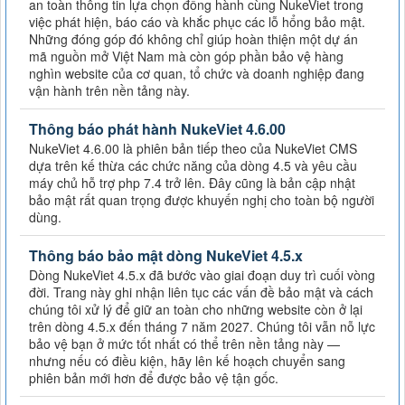
an toàn thông tin lựa chọn đồng hành cùng NukeViet trong
việc phát hiện, báo cáo và khắc phục các lỗ hổng bảo mật.
Những đóng góp đó không chỉ giúp hoàn thiện một dự án
mã nguồn mở Việt Nam mà còn góp phần bảo vệ hàng
nghìn website của cơ quan, tổ chức và doanh nghiệp đang
vận hành trên nền tảng này.
Thông báo phát hành NukeViet 4.6.00
NukeViet 4.6.00 là phiên bản tiếp theo của NukeViet CMS
dựa trên kế thừa các chức năng của dòng 4.5 và yêu cầu
máy chủ hỗ trợ php 7.4 trở lên. Đây cũng là bản cập nhật
bảo mật rất quan trọng được khuyến nghị cho toàn bộ người
dùng.
Thông báo bảo mật dòng NukeViet 4.5.x
Dòng NukeViet 4.5.x đã bước vào giai đoạn duy trì cuối vòng
đời. Trang này ghi nhận liên tục các vấn đề bảo mật và cách
chúng tôi xử lý để giữ an toàn cho những website còn ở lại
trên dòng 4.5.x đến tháng 7 năm 2027. Chúng tôi vẫn nỗ lực
bảo vệ bạn ở mức tốt nhất có thể trên nền tảng này —
nhưng nếu có điều kiện, hãy lên kế hoạch chuyển sang
phiên bản mới hơn để được bảo vệ tận gốc.