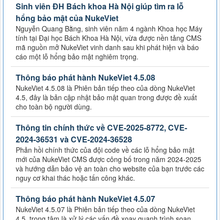
Sinh viên ĐH Bách khoa Hà Nội giúp tìm ra lỗ
hổng bảo mật của NukeViet
Nguyễn Quang Bằng, sinh viên năm 4 ngành Khoa học Máy
tính tại Đại học Bách Khoa Hà Nội, vừa được nền tảng CMS
mã nguồn mở NukeViet vinh danh sau khi phát hiện và báo
cáo một lỗ hổng bảo mật nghiêm trọng.
Thông báo phát hành NukeViet 4.5.08
NukeViet 4.5.08 là Phiên bản tiếp theo của dòng NukeViet
4.5, đây là bản cập nhật bảo mật quan trong được đề xuất
cho toàn bộ người dùng.
Thông tin chính thức về CVE-2025-8772, CVE-
2024-36531 và CVE-2024-36528
Phản hồi chính thức của đội code về các lỗ hổng bảo mật
mới của NukeViet CMS được công bố trong năm 2024-2025
và hướng dẫn bảo vệ an toàn cho website của bạn trước các
nguy cơ khai thác hoặc tấn công khác.
Thông báo phát hành NukeViet 4.5.07
NukeViet 4.5.07 là Phiên bản tiếp theo của dòng NukeViet
4.5, trọng tâm là xử lý các vấn đề xoay quanh trình soạn