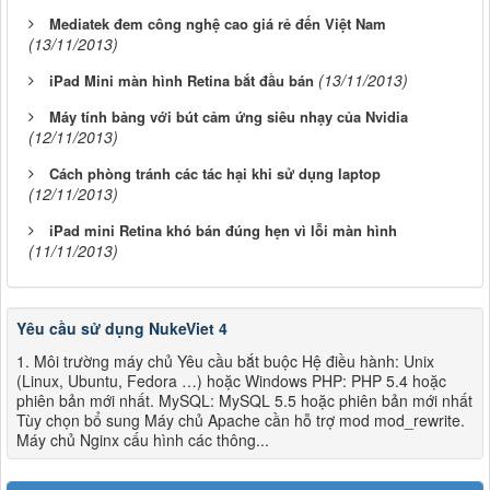
Mediatek đem công nghệ cao giá rẻ đến Việt Nam
(13/11/2013)
(13/11/2013)
iPad Mini màn hình Retina bắt đầu bán
Máy tính bảng với bút cảm ứng siêu nhạy của Nvidia
(12/11/2013)
Cách phòng tránh các tác hại khi sử dụng laptop
(12/11/2013)
iPad mini Retina khó bán đúng hẹn vì lỗi màn hình
(11/11/2013)
Yêu cầu sử dụng NukeViet 4
1. Môi trường máy chủ Yêu cầu bắt buộc Hệ điều hành: Unix
(Linux, Ubuntu, Fedora …) hoặc Windows PHP: PHP 5.4 hoặc
phiên bản mới nhất. MySQL: MySQL 5.5 hoặc phiên bản mới nhất
Tùy chọn bổ sung Máy chủ Apache cần hỗ trợ mod mod_rewrite.
Máy chủ Nginx cấu hình các thông...