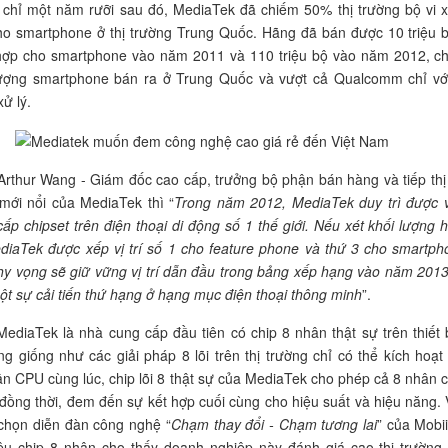
 chỉ một năm rưỡi sau đó, MediaTek đã chiếm 50% thị trường bộ vi x
ho smartphone ở thị trường Trung Quốc. Hãng đã bán được 10 triệu b
h hợp cho smartphone vào năm 2011 và 110 triệu bộ vào năm 2012, c
ượng smartphone bán ra ở Trung Quốc và vượt cả Qualcomm chỉ vớ
xử lý.
thur Wang - Giám đốc cao cấp, trưởng bộ phận bán hàng và tiếp thị
 mới nổi của MediaTek thì “
Trong năm 2012, MediaTek duy trì được vị 
́p chipset trên điện thoại di động số 1 thế giới. Nếu xét khối lượng 
ediaTek được xếp vị trí số 1 cho feature phone và thứ 3 cho smartp
y vọng sẽ giữ vững vị trí dẫn đầu trong bảng xếp hạng vào năm 2013
̣t sự cải tiến thứ hạng ở hạng mục điện thoại thông minh
”.
ediaTek là nhà cung cấp đầu tiên có chip 8 nhân thật sự trên thiết b
 giống như các giải pháp 8 lõi trên thị trường chỉ có thể kích hoạt
ân CPU cùng lúc, chip lõi 8 thật sự của MediaTek cho phép cả 8 nhân 
 đồng thời, đem đến sự kết hợp cuối cùng cho hiệu suất và hiệu năng. 
chọn diễn đàn công nghệ “
Chạm thay đổi - Chạm tương lai
” của Mobi
iệu chip 8 nhân cho thấy doanh nghiệp này đánh giá cao thị trường 