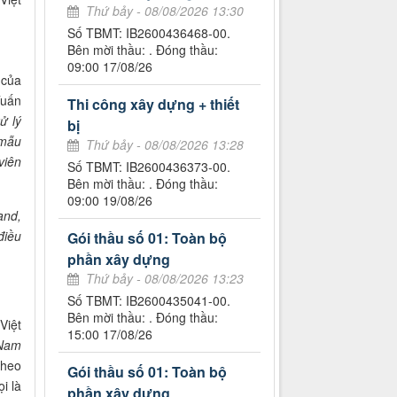
Thứ bảy - 08/08/2026 13:30
Số TBMT: IB2600436468-00.
Bên mời thầu: . Đóng thầu:
09:00 17/08/26
 của
Tuấn
Thi công xây dựng + thiết
ử lý
bị
 mẫu
Thứ bảy - 08/08/2026 13:28
viên
Số TBMT: IB2600436373-00.
Bên mời thầu: . Đóng thầu:
09:00 19/08/26
and,
điều
Gói thầu số 01: Toàn bộ
phần xây dựng
Thứ bảy - 08/08/2026 13:23
Số TBMT: IB2600435041-00.
Bên mời thầu: . Đóng thầu:
Việt
15:00 17/08/26
 Nam
theo
Gói thầu số 01: Toàn bộ
i là
phần xây dựng