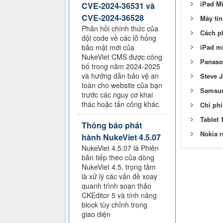
iPad Mi
CVE-2024-36531 và
CVE-2024-36528
Máy tín
Phản hồi chính thức của
Cách ph
đội code về các lỗ hổng
bảo mật mới của
iPad mi
NukeViet CMS được công
Panason
bố trong năm 2024-2025
và hướng dẫn bảo vệ an
Steve J
toàn cho website của bạn
Samsun
trước các nguy cơ khai
thác hoặc tấn công khác.
Chi phí
Tablet
Thông báo phát
Nokia r
hành NukeViet 4.5.07
NukeViet 4.5.07 là Phiên
bản tiếp theo của dòng
NukeViet 4.5, trọng tâm
là xử lý các vấn đề xoay
quanh trình soạn thảo
CKEditor 5 và tính năng
block tùy chỉnh trong
giao diện