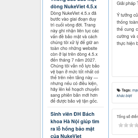
Giải pháp 
dòng NukeViet 4.5.x
Dòng NukeViet 4.5.x đã
Ý tưởng cu
bước vào giai đoạn duy
thống toàn
trì cuối vòng đời. Trang
thể cung c
này ghi nhận liên tục các
cường và c
vấn đề bảo mật và cách
chúng tôi xử lý để giữ an
thực hiện 
toàn cho những website
còn ở lại trên dòng 4.5.x
đến tháng 7 năm 2027.
Chúng tôi vẫn nỗ lực bảo
vệ bạn ở mức tốt nhất có
thể trên nền tảng này —
nhưng nếu có điều kiện,
hãy lên kế hoạch chuyển
Tags:
mạ
sang phiên bản mới hơn
khác biệt
để được bảo vệ tận gốc.
Sinh viên ĐH Bách
Tổng số điểm
khoa Hà Nội giúp tìm
ra lỗ hổng bảo mật
của NukeViet