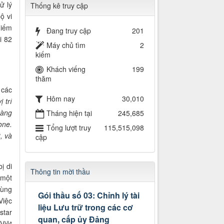
ử lý
Thống kê truy cập
ộ vi
hiếm
Đang truy cập
201
i 82
Máy chủ tìm
2
kiếm
Khách viếng
199
thăm
 các
Hôm nay
30,010
trí
hàng
Tháng hiện tại
245,685
hone.
Tổng lượt truy
115,515,098
, và
cập
ị di
Thông tin mời thầu
 một
cùng
Gói thầu số 03: Chỉnh lý tài
Việc
liệu Lưu trữ trong các cơ
istar
quan, cấp ủy Đảng
Việt