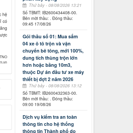
Thứ bảy - 08/08/2026 13:21
Số TBMT: IB2600434408-00.
c hệ
Bên mời thầu: . Đóng thầu:
̉ có
09:45 17/08/26
tăng
được
Gói thầu số 01: Mua sắm
04 xe ô tô trộn và vận
chuyển bê tông, mới 100%,
 TNO
dung tích thùng trộn lớn
om.vn
hơn hoặc bằng 10m3,
thuộc Dự án đầu tư xe máy
thiết bị đợt 2 năm 2026
Thứ bảy - 08/08/2026 13:12
,
Số TBMT: IB2600432363-00.
Bên mời thầu: . Đóng thầu:
09:00 19/08/26
Dịch vụ kiểm tra an toàn
thông tin cho hệ thống
thông tin Thành phố do