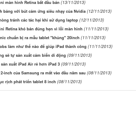
(13/11/2013)
ni màn hình Retina bắt đầu bán
(12/11/2013)
h bảng với bút cảm ứng siêu nhạy của Nvidia
(12/11/2013)
òng tránh các tác hại khi sử dụng laptop
(11/11/2013)
ni Retina khó bán đúng hẹn vì lỗi màn hình
(11/11/2013)
ic chuẩn bị ra mẫu tablet "khủng" 20inch
(11/11/2013)
obs làm như thế nào để giúp iPad thành công
(09/11/2013)
g sẽ tự sản xuất cảm biến di động
(09/11/2013)
 sản xuất iPad Air rẻ hơn iPad 3
(08/11/2013)
 12-inch của Samsung ra mắt vào đầu năm sau
(08/11/2013)
ục rịch phát triển tablet 8 inch