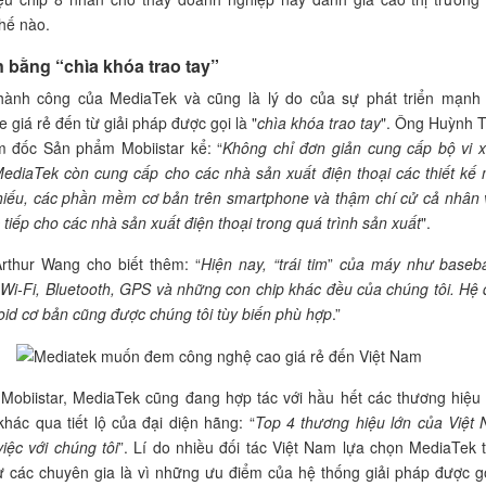
hế nào.
n bằng “chìa khóa trao tay”
thành công của MediaTek và cũng là lý do của sự phát triển mạnh
 giá rẻ đến từ giải pháp được gọi là "
chìa khóa trao tay
". Ông Huỳnh 
m đốc Sản phẩm Mobiistar kể: “
Không chỉ đơn giản cung cấp bộ vi x
MediaTek còn cung cấp cho các nhà sản xuất điện thoại các thiết kế
hiếu, các phần mềm cơ bản trên smartphone và thậm chí cử cả nhân 
 tiếp cho các nhà sản xuất điện thoại trong quá trình sản xuất
".
rthur Wang cho biết thêm: “
Hiện nay, “trái tim
”
của máy như baseb
 Wi-Fi, Bluetooth, GPS và những con chip khác đều của chúng tôi. Hệ 
id cơ bản cũng được chúng tôi tùy biến phù hợp
.”
Mobiistar, MediaTek cũng đang hợp tác với hầu hết các thương hiệu 
hác qua tiết lộ của đại diện hãng: “
Top 4 thương hiệu lớn của Việt
iệc với chúng tôi
”. Lí do nhiều đối tác Việt Nam lựa chọn MediaTek 
 các chuyên gia là vì những ưu điểm của hệ thống giải pháp được gọ