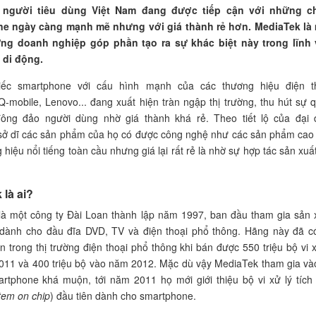
y, người tiêu dùng Việt Nam đang được tiếp cận với những c
e ngày càng mạnh mẽ nhưng với giá thành rẻ hơn. MediaTek là
ng doanh nghiệp góp phần tạo ra sự khác biệt này trong lĩnh
 di động.
ếc smartphone với cấu hình mạnh của các thương hiệu điện t
 Q-mobile, Lenovo... đang xuất hiện tràn ngập thị trường, thu hút sự 
ông đảo người dùng nhờ giá thành khá rẻ. Theo tiết lộ của đại 
 sở dĩ các sản phẩm của họ có được công nghệ như các sản phẩm cao
hiệu nổi tiếng toàn cầu nhưng giá lại rất rẻ là nhờ sự hợp tác sản xuất
 là ai?
là một công ty Đài Loan thành lập năm 1997, ban đầu tham gia sản 
 dành cho đầu đĩa DVD, TV và điện thoại phổ thông. Hãng này đã có
ớn trong thị trường điện thoại phổ thông khi bán được 550 triệu bộ vi x
11 và 400 triệu bộ vào năm 2012. Mặc dù vậy MediaTek tham gia vào
rtphone khá muộn, tới năm 2011 họ mới giới thiệu bộ vi xử lý tích
tem on chip
) đầu tiên dành cho smartphone.