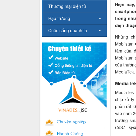
Hiện na
Thương mại điện tử
smartphon
trong nhữ
Hậu trường
điện thoại
Cuộc sống quanh ta
Những chi
Mobiistar,
tâm của đ
Mobiistar,
của thương 
MediaTek.
MediaTek
MediaTek 
chip xử lý
phần rất l
vào năm 20
trường sma
(
SoC - sys