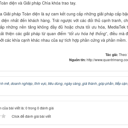
Toàn diện và Giải pháp Chìa khóa trao tay.
̉a Giải pháp Toàn diện là sự cam kết cung cấp những giải pháp cấp bậ
 diện nhất đến khách hàng. Trái ngược với các đối thủ cạnh tranh, chi
ấp những nền tảng không đầy đủ hoặc chưa tối ưu hóa, MediaTek 
ải thiện các giải pháp từ quan điểm “
tối ưu hóa hệ thống
”, điều mà 
bởi các khía cạnh khác nhau của sự tích hợp phần cứng và phần mềm.
Tác giả:
Theo
Nguồn tin:
http://www.quantrimang.c
nh mẽ
,
doanh nghiệp
,
lĩnh vực
,
tiêu dùng
,
ngày càng
,
giá thành
,
góp phần
,
tiếp cận
 của bài viết là: 0 trong 0 đánh giá
Click để đánh giá bài viết