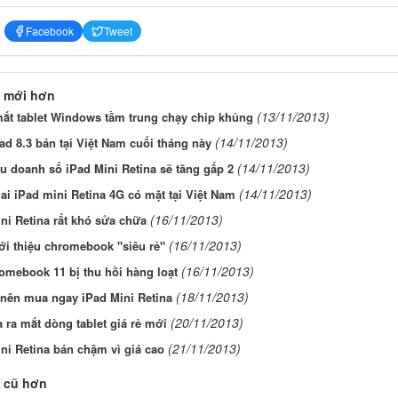
Facebook
Tweet
 mới hơn
(13/11/2013)
ắt tablet Windows tầm trung chạy chip khủng
(14/11/2013)
d 8.3 bán tại Việt Nam cuối tháng này
(14/11/2013)
 doanh số iPad Mini Retina sẽ tăng gấp 2
(14/11/2013)
i iPad mini Retina 4G có mặt tại Việt Nam
(16/11/2013)
ni Retina rất khó sửa chữa
(16/11/2013)
ới thiệu chromebook "siêu rẻ"
(16/11/2013)
omebook 11 bị thu hồi hàng loạt
(18/11/2013)
 nên mua ngay iPad Mini Retina
(20/11/2013)
 ra mắt dòng tablet giá rẻ mới
(21/11/2013)
ni Retina bán chậm vì giá cao
 cũ hơn