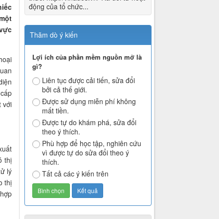
động của tổ chức...
hiếc
 một
 vực
Thăm dò ý kiến
Lợi ích của phần mềm nguồn mở là
hoại
gì?
quan
Liên tục được cải tiến, sửa đổi
diện
bởi cả thế giới.
 cấp
Được sử dụng miễn phí không
 với
mất tiền.
Được tự do khám phá, sửa đổi
theo ý thích.
Phù hợp để học tập, nghiên cứu
xuất
vì được tự do sửa đổi theo ý
 thị
thích.
ử lý
Tất cả các ý kiến trên
 thị
 hợp