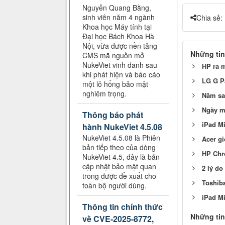
Nguyễn Quang Bằng,
sinh viên năm 4 ngành
Chia sẻ:
Khoa học Máy tính tại
Đại học Bách Khoa Hà
Nội, vừa được nền tảng
Những tin
CMS mã nguồn mở
NukeViet vinh danh sau
HP ra m
khi phát hiện và báo cáo
LG G Pa
một lỗ hổng bảo mật
nghiêm trọng.
Năm sau
Ngày ma
Thông báo phát
iPad Mi
hành NukeViet 4.5.08
NukeViet 4.5.08 là Phiên
Acer gi
bản tiếp theo của dòng
HP Chr
NukeViet 4.5, đây là bản
cập nhật bảo mật quan
2 lý do
trong được đề xuất cho
Toshiba
toàn bộ người dùng.
iPad Mi
Thông tin chính thức
Những tin
về CVE-2025-8772,