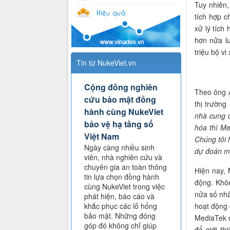
Tuy nhiên,
tích hợp c
xử lý tíc
hơn nửa l
triệu bộ vi 
Tin từ NukeViet.vn
Cộng đồng nghiên
Theo ông Ar
cứu bảo mật đồng
thị trường
hành cùng NukeViet
nhà cung câ
bảo vệ hạ tầng số
hóa thì M
Việt Nam
Chúng tôi h
Ngày càng nhiều sinh
dự đoán mô
viên, nhà nghiên cứu và
chuyên gia an toàn thông
Hiện nay, M
tin lựa chọn đồng hành
động. Không
cùng NukeViet trong việc
nửa số nh
phát hiện, báo cáo và
hoạt động
khắc phục các lỗ hổng
bảo mật. Những đóng
MediaTek 
góp đó không chỉ giúp
để giới th