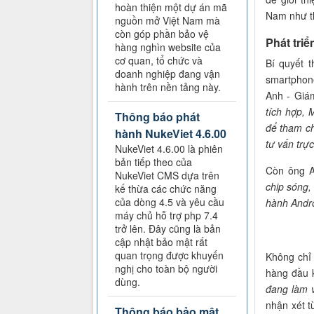
hoàn thiện một dự án mã
Nam như t
nguồn mở Việt Nam mà
còn góp phần bảo vệ
Phát triể
hàng nghìn website của
cơ quan, tổ chức và
Bí quyết 
doanh nghiệp đang vận
smartphone
hành trên nền tảng này.
Anh - Giá
tích hợp, 
Thông báo phát
để tham c
hành NukeViet 4.6.00
tư vấn trực
NukeViet 4.6.00 là phiên
bản tiếp theo của
Còn ông A
NukeViet CMS dựa trên
chip sóng,
kế thừa các chức năng
của dòng 4.5 và yêu cầu
hành Andro
máy chủ hỗ trợ php 7.4
trở lên. Đây cũng là bản
cập nhật bảo mật rất
quan trọng được khuyến
Không chỉ 
nghị cho toàn bộ người
hàng đầu k
dùng.
đang làm v
nhận xét từ
Thông báo bảo mật