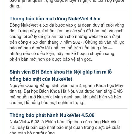
bảo mật rất quan trọng được khuyến nghị cho toàn bộ người
dùng.
Thông báo bảo mật dòng NukeViet 4.5.x
Dòng NukeViet 4.5.x đã bước vào giai đoạn duy trì cuối vòng
đời. Trang này ghi nhận liên tục các vấn đề bảo mật và cách
chúng tôi xử lý để giữ an toàn cho những website còn ở lại
trên dòng 4.5.x đến tháng 7 năm 2027. Chúng tôi vẫn nỗ lực
bảo vệ bạn ở mức tốt nhất có thể trên nền tảng này —
nhưng nếu có điều kiện, hãy lên kế hoạch chuyển sang
phiên bản mới hơn để được bảo vệ tận gốc.
Sinh viên ĐH Bách khoa Hà Nội giúp tìm ra lỗ
hổng bảo mật của NukeViet
Nguyễn Quang Bằng, sinh viên năm 4 ngành Khoa học Máy
tính tại Đại học Bách Khoa Hà Nội, vừa được nền tảng CMS
mã nguồn mở NukeViet vinh danh sau khi phát hiện và báo
cáo một lỗ hổng bảo mật nghiêm trọng.
Thông báo phát hành NukeViet 4.5.08
NukeViet 4.5.08 là Phiên bản tiếp theo của dòng NukeViet
4.5, đây là bản cập nhật bảo mật quan trong được đề xuất
cho toàn bộ người dùng.