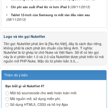
(09/11/2013)
Chi phí sản xuất iPad Air rẻ hơn iPad 3
Tablet 12-inch của Samsung ra mắt vào đầu năm sau
(08/11/2013)
Logo và tên gọi NukeViet
Tên gọi: NukeViet phát âm là [Nu-Ke-Việt], đây là cách đọc riêng,
không phải là cách phát âm chuẩn của tiếng Anh. Ý nghĩa:
NukeViet là từ ghép từ chữ Nuke và Việt Nam. Sở dĩ có tên gọi
này là vì phiên bản 1.0 và 2.0 của NukeViet được phát triển từ mã
nguồn mở PHP-Nuke. Mặc dù từ phiên bản 3.0,...
Thăm dò ý kiến
Bạn biết gì về NukeViet 4?
Một bộ sourcecode cho web hoàn toàn mới.
Mã nguồn mở, sử dụng miễn phí.
Sử dụng HTML5, CSS3 và hỗ trợ Ajax