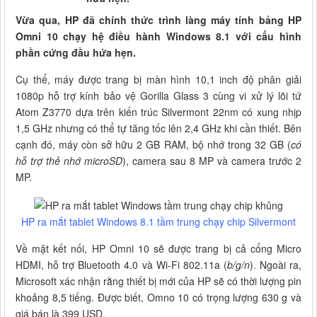
Vừa qua, HP đã chính thức trình làng máy tính bảng HP
Omni 10 chạy hệ điều hành Windows 8.1 với cấu hình
phần cứng đầu hứa hẹn.
Cụ thể, máy được trang bị màn hình 10,1 inch độ phân giải
1080p hỗ trợ kính bảo vệ Gorilla Glass 3 cùng vi xử lý lõi tứ
Atom Z3770 dựa trên kiến trúc Silvermont 22nm có xung nhịp
1,5 GHz nhưng có thể tự tăng tốc lên 2,4 GHz khi cần thiết. Bên
cạnh đó, máy còn sở hữu 2 GB RAM, bộ nhớ trong 32 GB (
có
hỗ trợ thẻ nhớ microSD
), camera sau 8 MP và camera trước 2
MP.
HP ra mắt tablet Windows 8.1 tầm trung chạy chip Silvermont
Về mặt kết nối, HP Omni 10 sẽ được trang bị cả cổng Micro
HDMI, hỗ trợ Bluetooth 4.0 và Wi-Fi 802.11a (
b/g/n
). Ngoài ra,
Microsoft xác nhận rằng thiết bị mới của HP sẽ có thời lượng pin
khoảng 8,5 tiếng. Được biết, Omno 10 có trọng lượng 630 g và
giá bán là 399 USD.