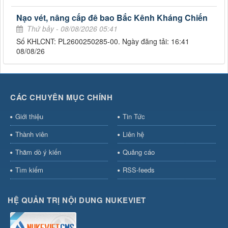
Nạo vét, nâng cấp đê bao Bắc Kênh Kháng Chiến
Thứ bảy - 08/08/2026 05:41
Số KHLCNT: PL2600250285-00. Ngày đăng tải: 16:41
08/08/26
CÁC CHUYÊN MỤC CHÍNH
Giới thiệu
Tin Tức
Thành viên
Liên hệ
Thăm dò ý kiến
Quảng cáo
Tìm kiếm
RSS-feeds
HỆ QUẢN TRỊ NỘI DUNG NUKEVIET