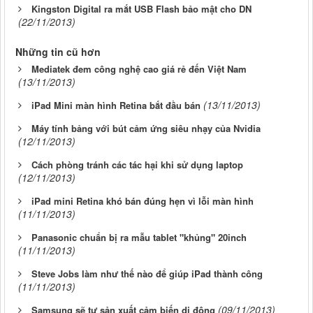
Kingston Digital ra mắt USB Flash bảo mật cho DN
(22/11/2013)
Những tin cũ hơn
Mediatek đem công nghệ cao giá rẻ đến Việt Nam
(13/11/2013)
(13/11/2013)
iPad Mini màn hình Retina bắt đầu bán
Máy tính bảng với bút cảm ứng siêu nhạy của Nvidia
(12/11/2013)
Cách phòng tránh các tác hại khi sử dụng laptop
(12/11/2013)
iPad mini Retina khó bán đúng hẹn vì lỗi màn hình
(11/11/2013)
Panasonic chuẩn bị ra mẫu tablet "khủng" 20inch
(11/11/2013)
Steve Jobs làm như thế nào để giúp iPad thành công
(11/11/2013)
(09/11/2013)
Samsung sẽ tự sản xuất cảm biến di động