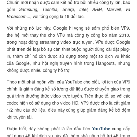
Chuẩn mới nhận được cam kết hỗ trợ bởi nhiều công ty lớn, bao
gồm
Samsung, Toshiba, Sharp, Intel, ARM, Marvell, và
Broadcom
..., với tổng cộng là 19 đối tác.
Với những nỗ lực này, Google hi vọng sẽ sớm phổ biến VP9,
thế hệ mới thay thế cho VP8 mà công ty công bố năm 2010,
trong hoạt động streaming video trực tuyến. VP8 được Google
phát triển để loại bỏ sự cần thiết buộc người dùng cài đặt plug-
in, thậm chí nó còn được sử dụng trong một số dịch vụ khác
của Google, như hội nghị truyền hình trong Hangouts, nhưng
không được nhiều công ty hỗ trợ.
Theo một phát ngôn viên của YouTube cho biết, lợi ích của VP9
chính là giảm đáng kể số lượng dữ liệu được chuyển giao trong
quá trình thưởng thức video trực tuyến. Trên thực tế, so với các
codec hiện có sử dụng cho video HD, VP9 được cho là cắt giảm
1/2 nhu cầu dữ liệu, điều này cũng giúp giảm đáng kể bộ đệm
khi truyền tải.
Được biết, đây không phải là lần đầu tiên
YouTube
cung cấp
nội dung 4K khi dịch vụ này đã thêm khả năng hỗ trợ 4K trong