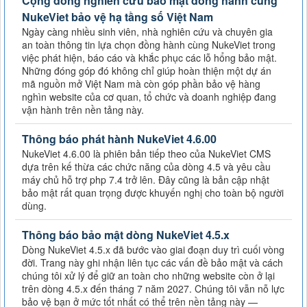
Cộng đồng nghiên cứu bảo mật đồng hành cùng
NukeViet bảo vệ hạ tầng số Việt Nam
Ngày càng nhiều sinh viên, nhà nghiên cứu và chuyên gia
an toàn thông tin lựa chọn đồng hành cùng NukeViet trong
việc phát hiện, báo cáo và khắc phục các lỗ hổng bảo mật.
Những đóng góp đó không chỉ giúp hoàn thiện một dự án
mã nguồn mở Việt Nam mà còn góp phần bảo vệ hàng
nghìn website của cơ quan, tổ chức và doanh nghiệp đang
vận hành trên nền tảng này.
Thông báo phát hành NukeViet 4.6.00
NukeViet 4.6.00 là phiên bản tiếp theo của NukeViet CMS
dựa trên kế thừa các chức năng của dòng 4.5 và yêu cầu
máy chủ hỗ trợ php 7.4 trở lên. Đây cũng là bản cập nhật
bảo mật rất quan trọng được khuyến nghị cho toàn bộ người
dùng.
Thông báo bảo mật dòng NukeViet 4.5.x
Dòng NukeViet 4.5.x đã bước vào giai đoạn duy trì cuối vòng
đời. Trang này ghi nhận liên tục các vấn đề bảo mật và cách
chúng tôi xử lý để giữ an toàn cho những website còn ở lại
trên dòng 4.5.x đến tháng 7 năm 2027. Chúng tôi vẫn nỗ lực
bảo vệ bạn ở mức tốt nhất có thể trên nền tảng này —