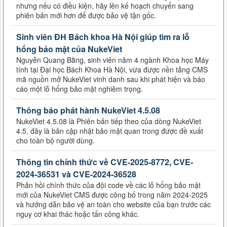
nhưng nếu có điều kiện, hãy lên kế hoạch chuyển sang
phiên bản mới hơn để được bảo vệ tận gốc.
Sinh viên ĐH Bách khoa Hà Nội giúp tìm ra lỗ
hổng bảo mật của NukeViet
Nguyễn Quang Bằng, sinh viên năm 4 ngành Khoa học Máy
tính tại Đại học Bách Khoa Hà Nội, vừa được nền tảng CMS
mã nguồn mở NukeViet vinh danh sau khi phát hiện và báo
cáo một lỗ hổng bảo mật nghiêm trọng.
Thông báo phát hành NukeViet 4.5.08
NukeViet 4.5.08 là Phiên bản tiếp theo của dòng NukeViet
4.5, đây là bản cập nhật bảo mật quan trong được đề xuất
cho toàn bộ người dùng.
Thông tin chính thức về CVE-2025-8772, CVE-
2024-36531 và CVE-2024-36528
Phản hồi chính thức của đội code về các lỗ hổng bảo mật
mới của NukeViet CMS được công bố trong năm 2024-2025
và hướng dẫn bảo vệ an toàn cho website của bạn trước các
nguy cơ khai thác hoặc tấn công khác.