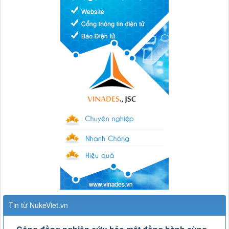
Tin từ NukeViet.vn