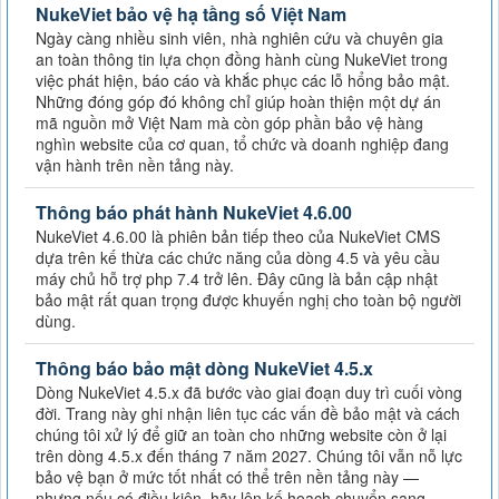
NukeViet bảo vệ hạ tầng số Việt Nam
Ngày càng nhiều sinh viên, nhà nghiên cứu và chuyên gia
an toàn thông tin lựa chọn đồng hành cùng NukeViet trong
việc phát hiện, báo cáo và khắc phục các lỗ hổng bảo mật.
Những đóng góp đó không chỉ giúp hoàn thiện một dự án
mã nguồn mở Việt Nam mà còn góp phần bảo vệ hàng
nghìn website của cơ quan, tổ chức và doanh nghiệp đang
vận hành trên nền tảng này.
Thông báo phát hành NukeViet 4.6.00
NukeViet 4.6.00 là phiên bản tiếp theo của NukeViet CMS
dựa trên kế thừa các chức năng của dòng 4.5 và yêu cầu
máy chủ hỗ trợ php 7.4 trở lên. Đây cũng là bản cập nhật
bảo mật rất quan trọng được khuyến nghị cho toàn bộ người
dùng.
Thông báo bảo mật dòng NukeViet 4.5.x
Dòng NukeViet 4.5.x đã bước vào giai đoạn duy trì cuối vòng
đời. Trang này ghi nhận liên tục các vấn đề bảo mật và cách
chúng tôi xử lý để giữ an toàn cho những website còn ở lại
trên dòng 4.5.x đến tháng 7 năm 2027. Chúng tôi vẫn nỗ lực
bảo vệ bạn ở mức tốt nhất có thể trên nền tảng này —
nhưng nếu có điều kiện, hãy lên kế hoạch chuyển sang