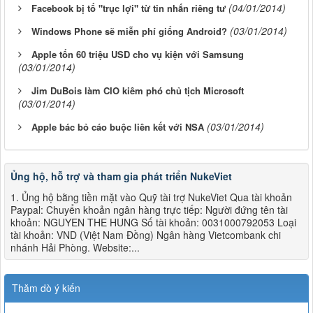
(04/01/2014)
Facebook bị tố "trục lợi" từ tin nhắn riêng tư
(03/01/2014)
Windows Phone sẽ miễn phí giống Android?
Apple tốn 60 triệu USD cho vụ kiện với Samsung
(03/01/2014)
Jim DuBois làm CIO kiêm phó chủ tịch Microsoft
(03/01/2014)
(03/01/2014)
Apple bác bỏ cáo buộc liên kết với NSA
Ủng hộ, hỗ trợ và tham gia phát triển NukeViet
1. Ủng hộ bằng tiền mặt vào Quỹ tài trợ NukeViet Qua tài khoản
Paypal: Chuyển khoản ngân hàng trực tiếp: Người đứng tên tài
khoản: NGUYEN THE HUNG Số tài khoản: 0031000792053 Loại
tài khoản: VND (Việt Nam Đồng) Ngân hàng Vietcombank chi
nhánh Hải Phòng. Website:...
Thăm dò ý kiến