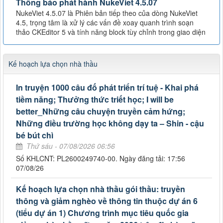
Thông báo phát hành NukeViet 4.5.07
NukeViet 4.5.07 là Phiên bản tiếp theo của dòng NukeViet
4.5, trọng tâm là xử lý các vấn đề xoay quanh trình soạn
thảo CKEditor 5 và tính năng block tùy chỉnh trong giao diện
Kế hoạch lựa chọn nhà thầu
In truyện 1000 câu đố phát triển trí tuệ - Khai phá
tiềm năng; Thưởng thức triết học; I will be
better_Những câu chuyện truyền cảm hứng;
Những điều trường học không dạy ta – Shin - cậu
bé bút chì
Thứ sáu - 07/08/2026 06:56
Số KHLCNT: PL2600249740-00. Ngày đăng tải: 17:56
07/08/26
Kế hoạch lựa chọn nhà thầu gói thầu: truyền
thông và giảm nghèo về thông tin thuộc dự án 6
(tiểu dự án 1) Chương trình mục tiêu quốc gia