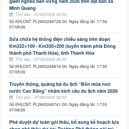
giảm nghèo bền vững năm 2026 trên địa bàn xã
Minh Quang
Thứ sáu - 07/08/2026 06:56
Số KHLCNT: PL2600249728-00. Ngày đăng tải: 17:56
07/08/26
Sửa chữa hệ thống điện chiếu sáng trên đoạn
Km322+100 - Km330+200 (tuyến tránh phía Đông
thành phố Thanh Hóa), tỉnh Thanh Hóa
Thứ sáu - 07/08/2026 06:55
Số KHLCNT: PL2600248816-00. Ngày đăng tải: 17:55
07/08/26
Truyền thông, quảng bá du lịch “Bốn mùa non
nước Cao Bằng” nhằm kích cầu du lịch năm 2026
Thứ sáu - 07/08/2026 06:55
Số KHLCNT: PL2600249741-00. Ngày đăng tải: 17:55
07/08/26
Phê duyệt dự toán gói thầu, bổ sung kế hoạch lựa
chọn nhà thầu dự án: Trường Phổ thông nội trú