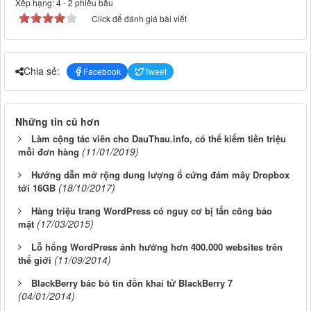
Xếp hạng:
4
-
2
phiếu bầu
Click để đánh giá bài viết
Chia sẻ:
Facebook
Tweet
Những tin cũ hơn
Làm cộng tác viên cho DauThau.info, có thể kiếm tiền triệu
(11/01/2019)
mỗi đơn hàng
Hướng dẫn mở rộng dung lượng ổ cứng đám mây Dropbox
(18/10/2017)
tới 16GB
Hàng triệu trang WordPress có nguy cơ bị tấn công bảo
(17/03/2015)
mật
Lỗ hổng WordPress ảnh hưởng hơn 400.000 websites trên
(11/09/2014)
thế giới
BlackBerry bác bỏ tin đồn khai tử BlackBerry 7
(04/01/2014)