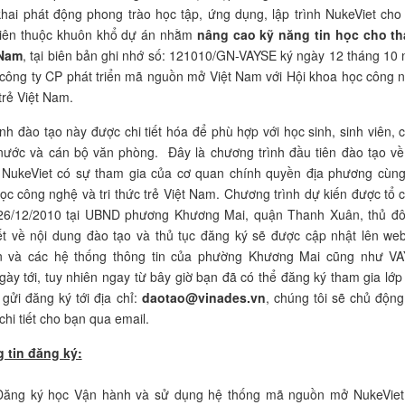
 khai phát động phong trào học tập, ứng dụng, lập trình NukeViet cho
 viên thuộc khuôn khổ dự án nhằm
nâng cao kỹ năng tin học cho t
 Nam
, tại biên bản ghi nhớ số: 121010/GN-VAYSE ký ngày 12 tháng 10
công ty CP phát triển mã nguồn mở Việt Nam với Hội khoa học công 
 trẻ Việt Nam.
nh đào tạo này được chi tiết hóa để phù hợp với học sinh, sinh viên, 
nước và cán bộ văn phòng. Đây là chương trình đầu tiên đào tạo v
NukeViet có sự tham gia của cơ quan chính quyền địa phương cùng
ọc công nghệ và tri thức trẻ Việt Nam. Chương trình dự kiến được tổ 
26/12/2010 tại UBND phương Khương Mai, quận Thanh Xuân, thủ đ
iết về nội dung đào tạo và thủ tục đăng ký sẽ được cập nhật lên web
vn và các hệ thống thông tin của phường Khương Mai cũng như V
ngày tới, tuy nhiên ngay từ bây giờ bạn đã có thể đăng ký tham gia lớp
gửi đăng ký tới địa chỉ:
daotao@vinades.vn
, chúng tôi sẽ chủ động
chi tiết cho bạn qua email.
 tin đăng ký:
ăng ký học Vận hành và sử dụng hệ thống mã nguồn mở NukeViet