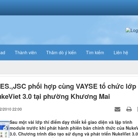
oad
Thành viên
Thăm dò ý kiến
Tìm kiếm
Liên hệ
ES.,JSC phối hợp cùng VAYSE tổ chức lớp
keViet 3.0 tại phường Khương Mai
12/2010 22:00
Sau một vài lớp thí điểm dạy thiết kế giao diện và lập trình
module trước khi phát hành phiên bản chính thức của NukeV
3.0. Chương trình đào tạo sử dụng và phát triển NukeViet 3.0