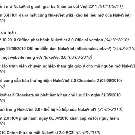
(21/11/2011)
n mở NukeViet giành giải ba Nhân tài đất Việt 2011
t 3.4 RC1 đã ra mắt cùng NukeViet wiki (kho tài liệu mở của NukeViet)
12)
 cũ hơn
(04/10/2010)
-10-2010 Offline phát hành NukeViet 3.0 Official version
(24/08/2010
ày 29/08/2010 Offline diễn đàn NukeViet (http://nukeviet.vn/)
(03/08/2010)
một website riêng với NukeViet 3.0
 lập trình viên chuyên nghiệp tham gia góp ý cho mã nguồn mở NukeVi
10)
t cung cấp bản thử nghiệm NukeViet 3.0 Closebeta 2 (02-06/2010)
10)
eViet 3 Closebeta sẽ phát hành hạn chế lúc 21h ngày 31/05/2010
10)
(21/05/2010)
ới trong NukeViet 3.0 - thế hệ kế tiếp của NukeViet?
t 2.0 RC4 phát hành ngày 08/04/2010 khẩn cấp vá lỗi nguy hiểm
10)
(01/03/2010)
010 Chính thức ra mắt NukeViet 2.0 RC3!