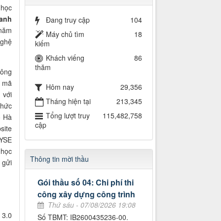
 học
hanh
Đang truy cập
104
 năm
Máy chủ tìm
18
nghệ
kiếm
Khách viếng
86
thăm
công
ề mã
Hôm nay
29,356
 với
Tháng hiện tại
213,345
chức
Tổng lượt truy
115,482,758
ô Hà
cập
site
AYSE
 học
Thông tin mời thầu
 gửi
Gói thầu số 04: Chi phí thi
công xây dựng công trình
Thứ sáu - 07/08/2026 19:08
 3.0
Số TBMT: IB2600435236-00.