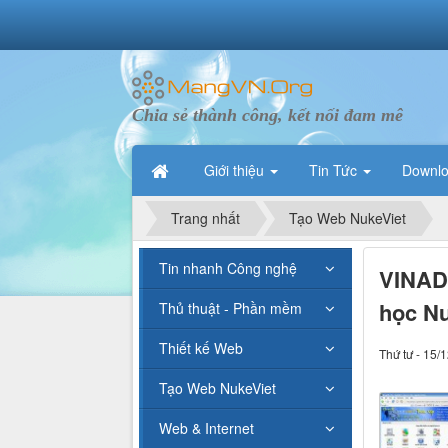
Chia sẻ thành công, kết nối đam mê
Giới thiệu
Tin Tức
Downl
Trang nhất
Tạo Web NukeViet
Tin nhanh Công nghệ
VINAD
học Nu
Thủ thuật - Phần mềm
Thiết kế Web
Thứ tư - 15/
Tạo Web NukeViet
Web & Internet