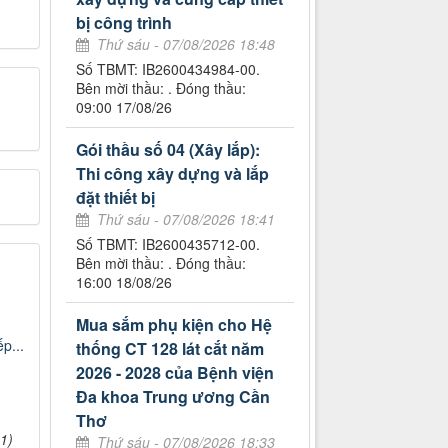
bị công trình
Thứ sáu - 07/08/2026 18:48
Số TBMT: IB2600434984-00.
Bên mời thầu: . Đóng thầu:
09:00 17/08/26
Gói thầu số 04 (Xây lắp):
Thi công xây dựng và lắp
đặt thiết bị
Thứ sáu - 07/08/2026 18:41
Số TBMT: IB2600435712-00.
Bên mời thầu: . Đóng thầu:
16:00 18/08/26
Mua sắm phụ kiện cho Hệ
p...
thống CT 128 lát cắt năm
2026 - 2028 của Bệnh viện
Đa khoa Trung ương Cần
Thơ
1)
Thứ sáu - 07/08/2026 18:33