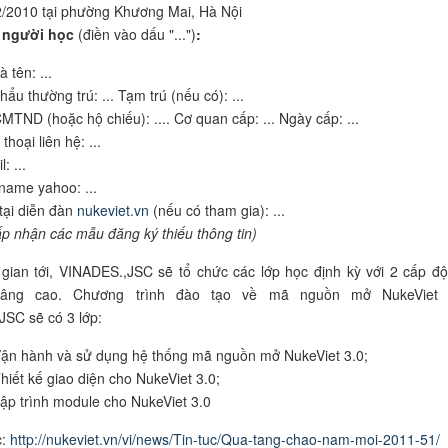
/2010 tại phường Khương Mai, Hà Nội
 người học
(điền vào dấu "...")
:
 tên: ...
hẩu thường trú: ... Tạm trú (nếu có): ...
MTND (hoặc hộ chiếu): .... Cơ quan cấp: ... Ngày cấp: ...
thoại liên hệ: ...
: ...
name yahoo: ...
tại diễn đàn
nukeviet.vn
(nếu có tham gia): ...
p nhận các mẫu đăng ký thiếu thông tin)
 gian tới, VINADES.,JSC sẽ tổ chức các lớp học định kỳ với 2 cấp độ
âng cao. Chương trình đào tạo về mã nguồn mở NukeViet 
SC sẽ có 3 lớp:
n hành và sử dụng hệ thống mã nguồn mở NukeViet 3.0;
iết kế giao diện cho NukeViet 3.0;
p trình module cho NukeViet 3.0
c:
http://nukeviet.vn/vi/news/Tin-tuc/Qua-tang-chao-nam-moi-2011-51/