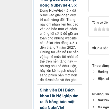
dòng NukeViet 4.5.x
Dòng NukeViet 4.5.x đã
bước vào giai đoạn duy
trì cuối vòng đời. Trang
Tổng số điểm
này ghi nhận liên tục các
vấn đề bảo mật và cách
chúng tôi xử lý để giữ an
toàn cho những website
còn ở lại trên dòng 4.5.x
đến tháng 7 năm 2027.
Chia sẻ:
Chúng tôi vẫn nỗ lực bảo
vệ bạn ở mức tốt nhất có
thể trên nền tảng này —
Theo dòng
nhưng nếu có điều kiện,
hãy lên kế hoạch chuyển
Hướng d
sang phiên bản mới hơn
Hiện cá
để được bảo vệ tận gốc.
Sinh viên ĐH Bách
Những tin
khoa Hà Nội giúp tìm
NukeVie
ra lỗ hổng bảo mật
Mã ngu
của NukeViet