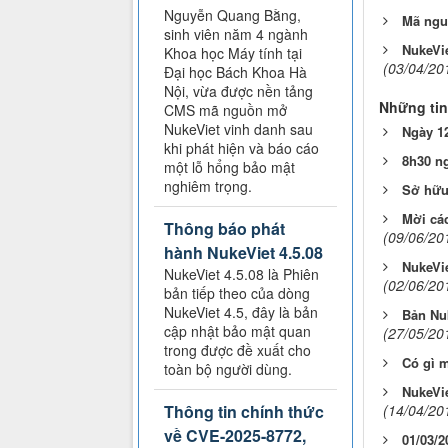
Nguyễn Quang Bằng,
Mã nguồ
sinh viên năm 4 ngành
NukeVie
Khoa học Máy tính tại
(03/04/20
Đại học Bách Khoa Hà
Nội, vừa được nền tảng
Những tin
CMS mã nguồn mở
NukeViet vinh danh sau
Ngày 12
khi phát hiện và báo cáo
8h30 ng
một lỗ hổng bảo mật
nghiêm trọng.
Sở hữu 
Mời các
Thông báo phát
(09/06/20
hành NukeViet 4.5.08
NukeVie
NukeViet 4.5.08 là Phiên
(02/06/20
bản tiếp theo của dòng
NukeViet 4.5, đây là bản
Bản Nuk
cập nhật bảo mật quan
(27/05/20
trong được đề xuất cho
Có gì m
toàn bộ người dùng.
NukeVie
(14/04/20
Thông tin chính thức
về CVE-2025-8772,
01/03/2