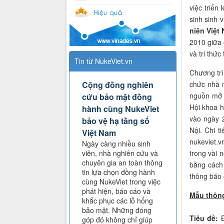
việc triển
sinh sinh
niên Việt
2010 giữa 
và tri thức
Tin từ NukeViet.vn
Chương trì
chức nhà 
Cộng đồng nghiên
nguồn mở 
cứu bảo mật đồng
Hội khoa h
hành cùng NukeViet
vào ngày 
bảo vệ hạ tầng số
Nội. Chi t
Việt Nam
nukeviet.
Ngày càng nhiều sinh
trong vài 
viên, nhà nghiên cứu và
chuyên gia an toàn thông
bằng cách 
tin lựa chọn đồng hành
thông báo 
cùng NukeViet trong việc
phát hiện, báo cáo và
Mẫu thông
khắc phục các lỗ hổng
bảo mật. Những đóng
Tiêu đề:
Đ
góp đó không chỉ giúp