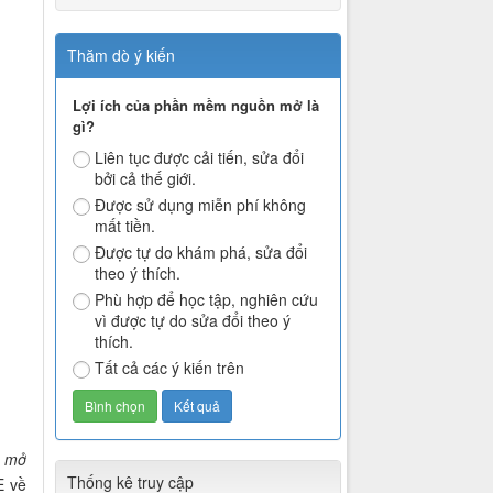
Thăm dò ý kiến
Lợi ích của phần mềm nguồn mở là
gì?
Liên tục được cải tiến, sửa đổi
bởi cả thế giới.
Được sử dụng miễn phí không
mất tiền.
Được tự do khám phá, sửa đổi
theo ý thích.
Phù hợp để học tập, nghiên cứu
vì được tự do sửa đổi theo ý
thích.
Tất cả các ý kiến trên
n mở
Thống kê truy cập
E về