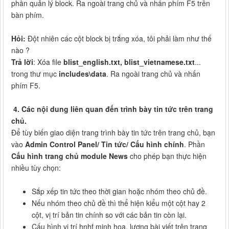
phần quản lý block. Ra ngoài trang chủ và nhấn phím F5 trên
bàn phím.
Hỏi:
Đột nhiên các cột block bị trắng xóa, tôi phải làm như thế
nào ?
Trả lời
: Xóa file
blist_english.txt, blist_vietnamese.txt
...
trong thư mục
includes\data
. Ra ngoài trang chủ và nhấn
phím F5.
4. Các nội dung liên quan đến trình bày tin tức trên trang
chủ.
Để tùy biến giao diện trang trình bày tin tức trên trang chủ, bạn
vào
Admin Control Panel/ Tin tức/ Cấu hình chính
. Phần
Cấu hình trang chủ module News
cho phép bạn thực hiện
nhiều tùy chọn:
Sắp xếp tin tức theo thời gian hoặc nhóm theo chủ đề.
Nếu nhóm theo chủ đề thì thể hiện kiểu một cột hay 2
cột, vị trí bản tin chính so với các bản tin còn lại.
Cấu hình vị trí hnhf minh họa, lượng bài viết trên trang