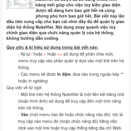
năng mới giúp cho việc tùy biến giao diện
được dễ dàng hơn bao giờ hết và cũng
phong phú hơn bao giờ hết. Bài viết này lần
đầu tiên cung cấp cho bạn cái nhìn đầy đủ để quản lý giao
diện hệ thống NukeViet. Nội dung xoay quanh việc tùy
chỉnh giao diện qua chức năng quản lý của hệ thống,
không hướng dẫn coding.
Quy ước & kí hiệu sử dụng trong bài viết này:
- Ký tự
/
hoặc
>
hoặc
=>
sử dụng để phân chia mức
menu truy cập vào phần quản lý dựa vào một link trên hệ
thống.
- Các menu sẽ được
in đậm
, đưa vào trong ngoặc kép ""
hoặc
in nghiêng
.
Quy ước về từ ngữ:
- Một link trên hệ thống NukeViet là một liên kết bằng chữ
(hoặc hình ảnh) sử dụng để truy cập đến một tính năng
trên hệ thống.
-
Vào
(một menu nào đó hoặc chức năng nào đó): tức là
truy cập vào menu đó (hoặc chức năng đó) bằng việc
click vào một link hoặc truy cập thẳng bằng địa chỉ Web.