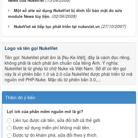
(15/09/2008)
News của NukeViet
Một số site sử dụng NukeViet bị dính lỗi bảo mật do sửa
(02/06/2008)
module News tùy tiện.
(27/10/2007)
NukeViet sẽ tiếp tục phát triển tại nukeviet.vn
Logo và tên gọi NukeViet
Tên gọi: NukeViet phát âm là [Nu-Ke-Việt], đây là cách đọc riêng,
không phải là cách phát âm chuẩn của tiếng Anh. Ý nghĩa:
NukeViet là từ ghép từ chữ Nuke và Việt Nam. Sở dĩ có tên gọi
này là vì phiên bản 1.0 và 2.0 của NukeViet được phát triển từ mã
nguồn mở PHP-Nuke. Mặc dù từ phiên bản 3.0,...
Thăm dò ý kiến
Lợi ích của phần mềm nguồn mở là gì?
Liên tục được cải tiến, sửa đổi bởi cả thế giới.
Được sử dụng miễn phí không mất tiền.
Được tự do khám phá, sửa đổi theo ý thích.