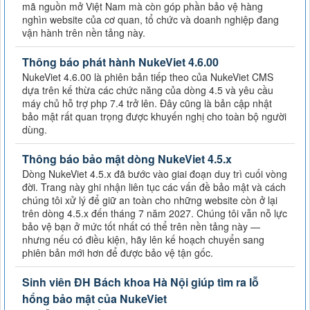
mã nguồn mở Việt Nam mà còn góp phần bảo vệ hàng
nghìn website của cơ quan, tổ chức và doanh nghiệp đang
vận hành trên nền tảng này.
Thông báo phát hành NukeViet 4.6.00
NukeViet 4.6.00 là phiên bản tiếp theo của NukeViet CMS
dựa trên kế thừa các chức năng của dòng 4.5 và yêu cầu
máy chủ hỗ trợ php 7.4 trở lên. Đây cũng là bản cập nhật
bảo mật rất quan trọng được khuyến nghị cho toàn bộ người
dùng.
Thông báo bảo mật dòng NukeViet 4.5.x
Dòng NukeViet 4.5.x đã bước vào giai đoạn duy trì cuối vòng
đời. Trang này ghi nhận liên tục các vấn đề bảo mật và cách
chúng tôi xử lý để giữ an toàn cho những website còn ở lại
trên dòng 4.5.x đến tháng 7 năm 2027. Chúng tôi vẫn nỗ lực
bảo vệ bạn ở mức tốt nhất có thể trên nền tảng này —
nhưng nếu có điều kiện, hãy lên kế hoạch chuyển sang
phiên bản mới hơn để được bảo vệ tận gốc.
Sinh viên ĐH Bách khoa Hà Nội giúp tìm ra lỗ
hổng bảo mật của NukeViet