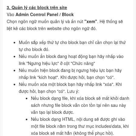
3. Quản lý các block trên site
Vào
Admin Control Panel / Block
Chọn ngôn ngữ muốn quản lý và ấn nút
"xem"
. Hệ thống sẽ
liệt kê các block trên website cho ngôn ngữ đó.
Muốn sắp xếp thứ tự cho block bạn chỉ cần chọn lại thứ
tự cho block đó.
Nếu muốn ẩn block đang hoạt động bạn hãy nhấp vào
link "Ngưng hiệu lực" ở cột "Chức năng"
Nếu muốn hiện block đang bị ngưng hiệu lực bạn hãy
nhấp link "kích hoạt". Khi được hỏi, bạn chọn "có".
Nếu muốn xóa một block bạn hãy nhấp link "xóa". Khi
được hỏi, bạn chọn "có". Lưu ý:
Nếu block dạng file, khi xóa block sẽ mất khỏi danh
sách nhưng file block vẫn còn tồn tại nên sau này
vẫn tạo lại block được.
Nếu block dạng HTML, nội dung sẽ được ghi vào
một file block nằm trong thư mục includes\data, khi
xóa block sẽ mất hẳn (không thể phục hồi).