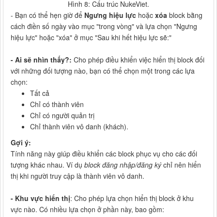
Hình 8: Cấu trúc NukeViet.
- Bạn có thể hẹn giờ để
Ngưng hiệu lực
hoặc
xóa
block bằng
cách điền số ngày vào mục "trong vòng" và lựa chọn "Ngưng
hiệu lực" hoặc "xóa" ở mục "Sau khi hết hiệu lực sẽ:"
- Ai sẽ nhìn thấy?:
Cho phép điều khiển việc hiển thị block đối
với những đối tượng nào, bạn có thể chọn một trong các lựa
chọn:
Tất cả
Chỉ có thành viên
Chỉ có người quản trị
Chỉ thành viên vô danh (khách).
Gợi ý:
Tính năng này giúp điều khiển các block phục vụ cho các đối
tượng khác nhau. Ví dụ
block đăng nhập/đăng ký
chỉ nên hiển
thị khi người truy cập là thành viên vô danh.
- Khu vực hiển thị
: Cho phép lựa chọn hiển thị block ở khu
vực nào. Có nhiều lựa chọn ở phần này, bao gồm: