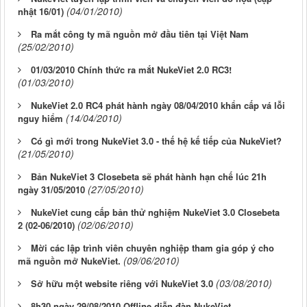
(04/01/2010)
nhật 16/01)
Ra mắt công ty mã nguồn mở đầu tiên tại Việt Nam
(25/02/2010)
01/03/2010 Chính thức ra mắt NukeViet 2.0 RC3!
(01/03/2010)
NukeViet 2.0 RC4 phát hành ngày 08/04/2010 khẩn cấp vá lỗi
(14/04/2010)
nguy hiểm
Có gì mới trong NukeViet 3.0 - thế hệ kế tiếp của NukeViet?
(21/05/2010)
Bản NukeViet 3 Closebeta sẽ phát hành hạn chế lúc 21h
(27/05/2010)
ngày 31/05/2010
NukeViet cung cấp bản thử nghiệm NukeViet 3.0 Closebeta
(02/06/2010)
2 (02-06/2010)
Mời các lập trình viên chuyên nghiệp tham gia góp ý cho
(09/06/2010)
mã nguồn mở NukeViet.
(03/08/2010)
Sở hữu một website riêng với NukeViet 3.0
8h30 ngày 29/08/2010 Offline diễn đàn NukeViet