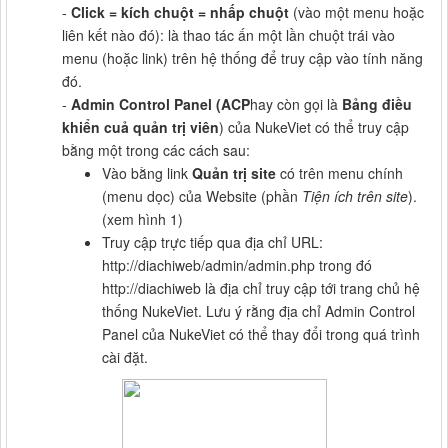
-
Click = kích chuột = nhấp chuột
(vào một menu hoặc
liên kết nào đó): là thao tác ấn một lần chuột trái vào
menu (hoặc link) trên hệ thống để truy cập vào tính năng
đó.
-
Admin Control Panel (ACP
hay còn gọi là
Bảng điều
khiển cuả quản trị viên
) của NukeViet có thể truy cập
bằng một trong các cách sau:
Vào bằng link
Quản trị site
có trên menu chính
(menu dọc) của Website (phần
Tiện ích trên site
).
(xem hình 1)
Truy cập trực tiếp qua địa chỉ URL:
http://diachiweb/admin/admin.php trong đó
http://diachiweb là địa chỉ truy cập tới trang chủ hệ
thống NukeViet. Lưu ý rằng địa chỉ Admin Control
Panel của NukeViet có thể thay đổi trong quá trình
cài đặt.