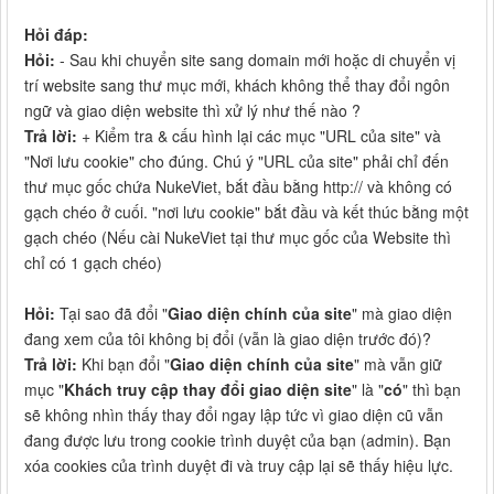
Hỏi đáp:
Hỏi:
- Sau khi chuyển site sang domain mới hoặc di chuyển vị
trí website sang thư mục mới, khách không thể thay đổi ngôn
ngữ và giao diện website thì xử lý như thế nào ?
Trả lời:
+ Kiểm tra & cấu hình lại các mục "URL của site" và
"Nơi lưu cookie" cho đúng. Chú ý "URL của site" phải chỉ đến
thư mục gốc chứa NukeViet, bắt đầu bằng http:// và không có
gạch chéo ở cuối. "nơi lưu cookie" bắt đầu và kết thúc bằng một
gạch chéo (Nếu cài NukeViet tại thư mục gốc của Website thì
chỉ có 1 gạch chéo)
Hỏi:
Tại sao đã đổi "
Giao diện chính của site
" mà giao diện
đang xem của tôi không bị đổi (vẫn là giao diện trước đó)?
Trả lời:
Khi bạn đổi "
Giao diện chính của site
" mà vẫn giữ
mục "
Khách truy cập thay đổi giao diện site
" là "
có
" thì bạn
sẽ không nhìn thấy thay đổi ngay lập tức vì giao diện cũ vẫn
đang được lưu trong cookie trình duyệt của bạn (admin). Bạn
xóa cookies của trình duyệt đi và truy cập lại sẽ thấy hiệu lực.