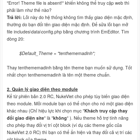
"Error! Theme file is absent!" khiến không thể truy cập web thì
phải làm như thế nào?
Trả lời:
Lỗi này do hệ thống không tìm thấy giao diện mặc định,
thường do bạn đổi tên giao diện mặc định. Để sửa lỗi bạn mở
file includes\data\config.php bằng chương trình EmEditor. Tìm
dòng 20:
$Default_Theme = "tenthememadinh";
Thay tenthememadinh bằng tên theme bạn muốn sử dụng. Tốt
nhất chọn tenthememadinh là tên một theme chuẩn.
2. Quản lý giao diện theo module
Kể từ phiên bản 2.0 RC, NukeViet cho phép tùy biến giao diện
theo module. Mỗi module bạn có thể chọn cho nó một giao diện
khác nhau (Chỉ hiệu lực khi
chọn mục "
Khách truy cập thay
đổi giao diện site
" là "
không
"
). Nếu theme hỗ trợ tính năng
cho phép thay đổi vị trí cột block (ví dụ các theme gốc của
NukeViet 2.0 RC) thì bạn có thể ẩn hiện và thay đổi cả vị trí các
cột block của theme.