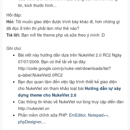
tin, kích thước hình...
Hỏi đáp:
Hỏi:
Tôi muốn giao diện được trình bày khác đi, hơn những gì
đã đọc ở trên thì phải làm như thế nào?
Trả lời:
Bạn mở file theme.php và sửa theo ý mình :D
Ghi chú:
Bài viết này hướng dẫn dựa trên NukeViet 2.0 RC2 Ngày
07/07/2009. Bạn có thể tải về tại đây:
http://code.google.com/p/nuke-viet/downloads/list?
q=label:NukeViet2.0RC2
Bạn đọc quan tâm đến việc lập trình thiết kế giao diện
cho NukeViet xin tham khảo loạt bài
Hướng dẫn tự xây
dựng theme cho NukeViet 2.0
Các thông tin khác về NukeViet vui lòng truy cập diễn đàn
http://nukeviet.vn
Phần mềm chỉnh sửa PHP:
EmEditor
,
Notepad++
,
phpDesigner
,...