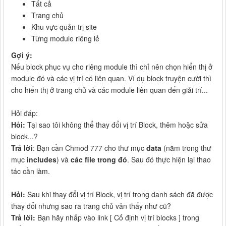
Tất cả
Trang chủ
Khu vực quản trị site
Từng module riêng lẻ
Gợi ý:
Nếu block phục vụ cho riêng module thì chỉ nên chọn hiển thị ở
module đó và các vị trí có liên quan. Ví dụ block truyện cười thì
cho hiển thị ở trang chủ và các module liên quan đến giải trí...
Hỏi đáp:
Hỏi:
Tại sao tôi không thể thay đổi vị trí Block, thêm hoặc sửa
block...?
Trả lời
: Bạn cần Chmod 777 cho thư mục
data
(nằm trong thư
mục
includes
) và
các file trong đó
. Sau đó thực hiện lại thao
tác cần làm.
Hỏi:
Sau khi thay đổi vị trí Block, vị trí trong danh sách đã được
thay đổi nhưng sao ra trang chủ vẫn thấy như cũ?
Trả lời:
Bạn hãy nhấp vào link [ Cố định vị trí blocks ] trong