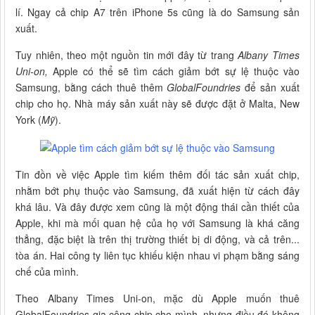
lí. Ngay cả chip A7 trên iPhone 5s cũng là do Samsung sản
xuất.
Tuy nhiên, theo một nguồn tin mới đây từ trang
Albany Times
Uni-on,
Apple có thể sẽ tìm cách giảm bớt sự lệ thuộc vào
Samsung, bằng cách thuê thêm
GlobalFoundries
để sản xuất
chip cho họ. Nhà máy sản xuất này sẽ được đặt ở Malta, New
York (
Mỹ
).
Tin đồn về việc Apple tìm kiếm thêm đối tác sản xuất chip,
nhằm bớt phụ thuộc vào Samsung, đã xuất hiện từ cách đây
khá lâu. Và đây được xem cũng là một động thái cần thiết của
Apple, khi mà mối quan hệ của họ với Samsung là khá căng
thẳng, đặc biệt là trên thị trường thiết bị di động, và cả trên...
tòa án. Hai công ty liên tục khiếu kiện nhau vi phạm bằng sáng
chế của mình.
Theo Albany Times Uni-on, mặc dù Apple muốn thuê
GlobalFoundries gia công chip cho mình, nhưng điều đó không