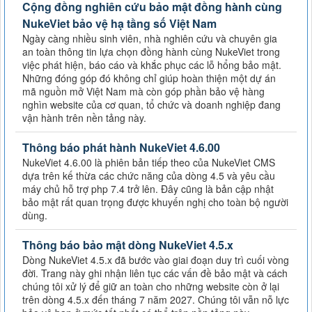
Cộng đồng nghiên cứu bảo mật đồng hành cùng
NukeViet bảo vệ hạ tầng số Việt Nam
Ngày càng nhiều sinh viên, nhà nghiên cứu và chuyên gia
an toàn thông tin lựa chọn đồng hành cùng NukeViet trong
việc phát hiện, báo cáo và khắc phục các lỗ hổng bảo mật.
Những đóng góp đó không chỉ giúp hoàn thiện một dự án
mã nguồn mở Việt Nam mà còn góp phần bảo vệ hàng
nghìn website của cơ quan, tổ chức và doanh nghiệp đang
vận hành trên nền tảng này.
Thông báo phát hành NukeViet 4.6.00
NukeViet 4.6.00 là phiên bản tiếp theo của NukeViet CMS
dựa trên kế thừa các chức năng của dòng 4.5 và yêu cầu
máy chủ hỗ trợ php 7.4 trở lên. Đây cũng là bản cập nhật
bảo mật rất quan trọng được khuyến nghị cho toàn bộ người
dùng.
Thông báo bảo mật dòng NukeViet 4.5.x
Dòng NukeViet 4.5.x đã bước vào giai đoạn duy trì cuối vòng
đời. Trang này ghi nhận liên tục các vấn đề bảo mật và cách
chúng tôi xử lý để giữ an toàn cho những website còn ở lại
trên dòng 4.5.x đến tháng 7 năm 2027. Chúng tôi vẫn nỗ lực