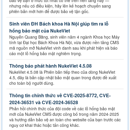
bảo vệ bạn ở mức tốt nhất có thể trên nền tảng này —
nhưng nếu có điều kiện, hãy lên kế hoạch chuyển sang
phiên bản mới hơn để được bảo vệ tận gốc.
Sinh viên ĐH Bách khoa Hà Nội giúp tìm ra lỗ
hổng bảo mật của NukeViet
Nguyễn Quang Bằng, sinh viên năm 4 ngành Khoa học Máy
tính tại Đại học Bách Khoa Hà Nội, vừa được nền tảng CMS
mã nguồn mở NukeViet vinh danh sau khi phát hiện và báo
cáo một lỗ hổng bảo mật nghiêm trọng.
Thông báo phát hành NukeViet 4.5.08
NukeViet 4.5.08 là Phiên bản tiếp theo của dòng NukeViet
4.5, đây là bản cập nhật bảo mật quan trong được đề xuất
cho toàn bộ người dùng.
Thông tin chính thức về CVE-2025-8772, CVE-
2024-36531 và CVE-2024-36528
Phản hồi chính thức của đội code về các lỗ hổng bảo mật
mới của NukeViet CMS được công bố trong năm 2024-2025
và hướng dẫn bảo vệ an toàn cho website của bạn trước các
nguy cơ khai thác hoặc tấn công khác.