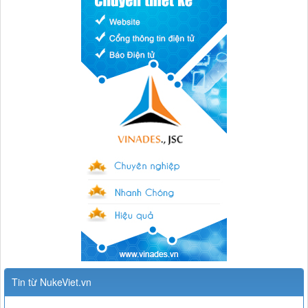
Tin từ NukeViet.vn