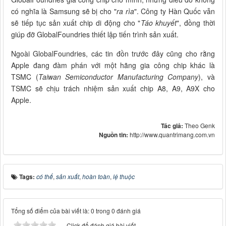
có nghĩa là Samsung sẽ bị cho "
ra rìa
". Công ty Hàn Quốc vẫn
sẽ tiếp tục sản xuất chip di động cho "
Táo khuyết
", đồng thời
giúp đỡ GlobalFoundries thiết lập tiến trình sản xuất.
Ngoài GlobalFoundries, các tin đồn trước đây cũng cho rằng
Apple đang đàm phán với một hãng gia công chip khác là
TSMC (
Taiwan Semiconductor Manufacturing Company
), và
TSMC sẽ chịu trách nhiệm sản xuất chip A8, A9, A9X cho
Apple.
Tác giả:
Theo Genk
Nguồn tin:
http://www.quantrimang.com.vn
Tags:
có thể
,
sản xuất
,
hoàn toàn
,
lệ thuộc
Tổng số điểm của bài viết là: 0 trong 0 đánh giá
Click để đánh giá bài viết