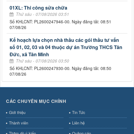
01XL: Thi công sửa chữa
Thứ sáu - 07/08/2026 03:51
Số KHLCNT: PL2600247946-00. Ngày đăng tải: 08:51
07/08/26
Kế hoạch lựa chọn nhà thầu các gói thầu tư vấn
số 01, 02, 03 và 04 thuộc dự án Trường THCS Tân
Đức, xã Tân Minh
Thứ sáu - 07/08/2026 03:50
Số KHLCNT: PL2600247930-00. Ngày đăng tải: 08:50
07/08/26
CÁC CHUYÊN MỤC CHÍNH
Giới thiệu
Tin Tức
Thành viên
Liên hệ
Thăm dò ý kiến
Quảng cáo