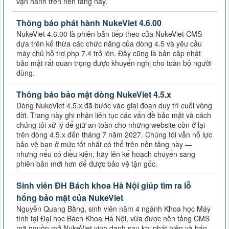
vận hành trên nền tảng này.
Thông báo phát hành NukeViet 4.6.00
NukeViet 4.6.00 là phiên bản tiếp theo của NukeViet CMS
dựa trên kế thừa các chức năng của dòng 4.5 và yêu cầu
máy chủ hỗ trợ php 7.4 trở lên. Đây cũng là bản cập nhật
bảo mật rất quan trọng được khuyến nghị cho toàn bộ người
dùng.
Thông báo bảo mật dòng NukeViet 4.5.x
Dòng NukeViet 4.5.x đã bước vào giai đoạn duy trì cuối vòng
đời. Trang này ghi nhận liên tục các vấn đề bảo mật và cách
chúng tôi xử lý để giữ an toàn cho những website còn ở lại
trên dòng 4.5.x đến tháng 7 năm 2027. Chúng tôi vẫn nỗ lực
bảo vệ bạn ở mức tốt nhất có thể trên nền tảng này —
nhưng nếu có điều kiện, hãy lên kế hoạch chuyển sang
phiên bản mới hơn để được bảo vệ tận gốc.
Sinh viên ĐH Bách khoa Hà Nội giúp tìm ra lỗ
hổng bảo mật của NukeViet
Nguyễn Quang Bằng, sinh viên năm 4 ngành Khoa học Máy
tính tại Đại học Bách Khoa Hà Nội, vừa được nền tảng CMS
mã nguồn mở NukeViet vinh danh sau khi phát hiện và báo