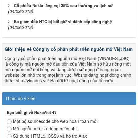
Cổ phiếu Nokia tăng vọt 35% sau thương vụ lịch sử
(04/09/2013)
Ba giám đốc HTC bị bắt giữ vì đánh cắp công nghệ
(04/09/2013)
Giới thiệu về Công ty cổ phần phát triển nguồn mở Việt Nam
Công ty cổ phần phát triển nguồn mở Việt Nam (VINADES.,JSC)
là công ty mã nguồn mở đầu tiên của Việt Nam sở hữu riêng một
mã nguồn mở nổi tiếng và đang được sử dụng ở hàng ngàn
website lớn nhỏ trong mọi lĩnh vực. Wbsite đang hoạt động chính
thức: http://vinades.vn/ Ra đời từ hoạt động của tổ chức...
Thăm dò ý kiến
Bạn biết gì về NukeViet 4?
Một bộ sourcecode cho web hoàn toàn mới.
Mã nguồn mở, sử dụng miễn phí.
Sử dụng HTML5, CSS3 và hỗ trợ Ajax