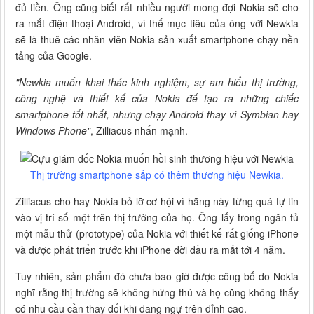
đủ tiền. Ông cũng biết rất nhiều người mong đợi Nokia sẽ cho
ra mắt điện thoại Android, vì thế mục tiêu của ông với Newkia
sẽ là thuê các nhân viên Nokia sản xuất smartphone chạy nền
tảng của Google.
"Newkia muốn khai thác kinh nghiệm, sự am hiểu thị trường,
công nghệ và thiết kế của Nokia để tạo ra những chiếc
smartphone tốt nhất, nhưng chạy Android thay vì Symbian hay
Windows Phone"
, Zilliacus nhấn mạnh.
Thị trường smartphone sắp có thêm thương hiệu Newkia.
Zilliacus cho hay Nokia bỏ lỡ cơ hội vì hãng này từng quá tự tin
vào vị trí số một trên thị trường của họ. Ông lấy trong ngăn tủ
một mẫu thử (prototype) của Nokia với thiết kế rất giống iPhone
và được phát triển trước khi iPhone đời đầu ra mắt tới 4 năm.
Tuy nhiên, sản phẩm đó chưa bao giờ được công bố do Nokia
nghĩ rằng thị trường sẽ không hứng thú và họ cũng không thấy
có nhu cầu cần thay đổi khi đang ngự trên đỉnh cao.