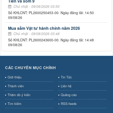
Tiến và xóm 9
Chủ nhật - 09/08/2026 03:50
Số KHLCNT: PL2600250453-00. Ngày đăng tải: 14:50
09/08/26
Mua sắm Vật tư hành chính năm 2026
Chủ nhật - 09/08/2026 03:48
Số KHLCNT: PL2600243600-00. Ngày đăng tải: 14:48
09/08/26
CÁC CHUYÊN MỤC CHÍNH
Giới thiệu
Tin Tức
Thành viên
Liên hệ
Thăm dò ý kiến
Quảng cáo
Tìm kiếm
RSS-feeds