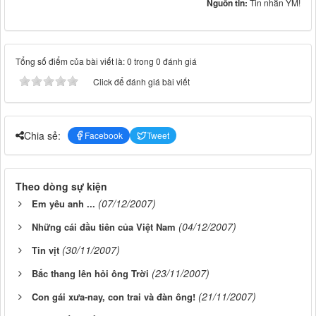
Nguồn tin:
Tin nhắn YM!
Tổng số điểm của bài viết là: 0 trong 0 đánh giá
Click để đánh giá bài viết
Chia sẻ:
Facebook
Tweet
Theo dòng sự kiện
(07/12/2007)
Em yêu anh ...
(04/12/2007)
Những cái đầu tiên của Việt Nam
(30/11/2007)
Tin vịt
(23/11/2007)
Bắc thang lên hỏi ông Trời
(21/11/2007)
Con gái xưa-nay, con trai và đàn ông!