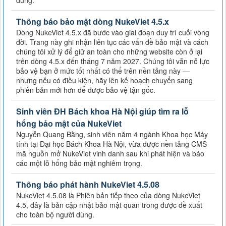
dùng.
Thông báo bảo mật dòng NukeViet 4.5.x
Dòng NukeViet 4.5.x đã bước vào giai đoạn duy trì cuối vòng
đời. Trang này ghi nhận liên tục các vấn đề bảo mật và cách
chúng tôi xử lý để giữ an toàn cho những website còn ở lại
trên dòng 4.5.x đến tháng 7 năm 2027. Chúng tôi vẫn nỗ lực
bảo vệ bạn ở mức tốt nhất có thể trên nền tảng này —
nhưng nếu có điều kiện, hãy lên kế hoạch chuyển sang
phiên bản mới hơn để được bảo vệ tận gốc.
Sinh viên ĐH Bách khoa Hà Nội giúp tìm ra lỗ
hổng bảo mật của NukeViet
Nguyễn Quang Bằng, sinh viên năm 4 ngành Khoa học Máy
tính tại Đại học Bách Khoa Hà Nội, vừa được nền tảng CMS
mã nguồn mở NukeViet vinh danh sau khi phát hiện và báo
cáo một lỗ hổng bảo mật nghiêm trọng.
Thông báo phát hành NukeViet 4.5.08
NukeViet 4.5.08 là Phiên bản tiếp theo của dòng NukeViet
4.5, đây là bản cập nhật bảo mật quan trong được đề xuất
cho toàn bộ người dùng.