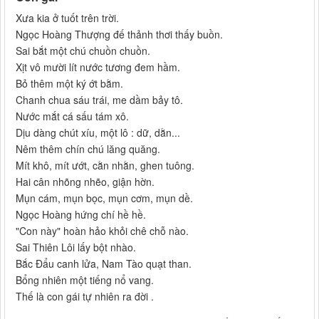
Xưa kia ở tuốt trên trời.
Ngọc Hoàng Thượng đế thảnh thơi thấy buồn.
Sai bắt một chú chuồn chuồn.
Xịt vô mười lít nước tương đem hầm.
Bỏ thêm một ký ớt bằm.
Chanh chua sáu trái, me dầm bảy tô.
Nước mắt cá sấu tám xô.
Dịu dàng chút xíu, một lô : dữ, dằn...
Nêm thêm chín chú lăng quăng.
Mít khô, mít ướt, cằn nhằn, ghen tuông.
Hai cân nhõng nhẽo, giận hờn.
Mụn cám, mụn bọc, mụn cơm, mụn dề.
Ngọc Hoàng hứng chí hề hề.
"Con này" hoàn hảo khỏi chê chỗ nào.
Sai Thiên Lôi lấy bột nhào.
Bắc Đẩu canh lửa, Nam Tào quạt than.
Bổng nhiên một tiếng nổ vang.
Thế là con gái tự nhiên ra đời .