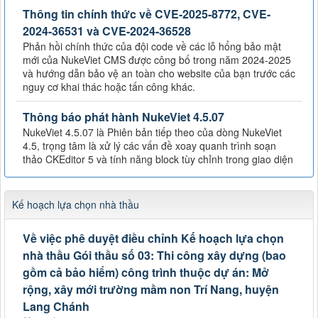
Thông tin chính thức về CVE-2025-8772, CVE-
2024-36531 và CVE-2024-36528
Phản hồi chính thức của đội code về các lỗ hổng bảo mật
mới của NukeViet CMS được công bố trong năm 2024-2025
và hướng dẫn bảo vệ an toàn cho website của bạn trước các
nguy cơ khai thác hoặc tấn công khác.
Thông báo phát hành NukeViet 4.5.07
NukeViet 4.5.07 là Phiên bản tiếp theo của dòng NukeViet
4.5, trọng tâm là xử lý các vấn đề xoay quanh trình soạn
thảo CKEditor 5 và tính năng block tùy chỉnh trong giao diện
Kế hoạch lựa chọn nhà thầu
Về việc phê duyệt điều chỉnh Kế hoạch lựa chọn
nhà thầu Gói thầu số 03: Thi công xây dựng (bao
gồm cả bảo hiểm) công trình thuộc dự án: Mở
rộng, xây mới trường mầm non Trí Nang, huyện
Lang Chánh