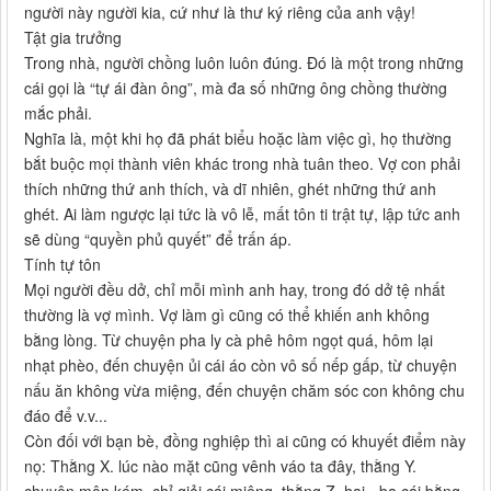
người này người kia, cứ như là thư ký riêng của anh vậy!
Tật gia trưởng
Trong nhà, người chồng luôn luôn đúng. Đó là một trong những
cái gọi là “tự ái đàn ông”, mà đa số những ông chồng thường
mắc phải.
Nghĩa là, một khi họ đã phát biểu hoặc làm việc gì, họ thường
bắt buộc mọi thành viên khác trong nhà tuân theo. Vợ con phải
thích những thứ anh thích, và dĩ nhiên, ghét những thứ anh
ghét. Ai làm ngược lại tức là vô lễ, mất tôn ti trật tự, lập tức anh
sẽ dùng “quyền phủ quyết” để trấn áp.
Tính tự tôn
Mọi người đều dở, chỉ mỗi mình anh hay, trong đó dở tệ nhất
thường là vợ mình. Vợ làm gì cũng có thể khiến anh không
bằng lòng. Từ chuyện pha ly cà phê hôm ngọt quá, hôm lại
nhạt phèo, đến chuyện ủi cái áo còn vô số nếp gấp, từ chuyện
nấu ăn không vừa miệng, đến chuyện chăm sóc con không chu
đáo để v.v...
Còn đối với bạn bè, đồng nghiệp thì ai cũng có khuyết điểm này
nọ: Thằng X. lúc nào mặt cũng vênh váo ta đây, thằng Y.