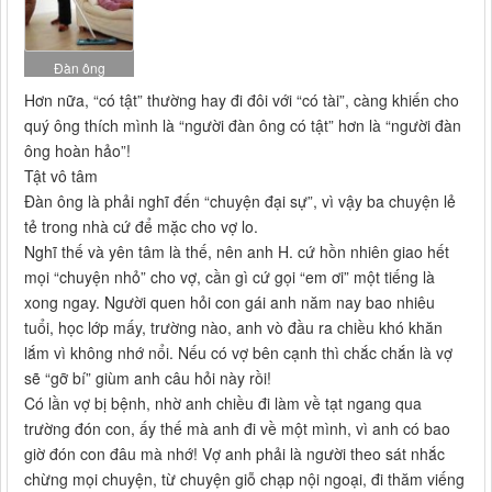
Đàn ông
Hơn nữa, “có tật” thường hay đi đôi với “có tài”, càng khiến cho
quý ông thích mình là “người đàn ông có tật” hơn là “người đàn
ông hoàn hảo”!
Tật vô tâm
Đàn ông là phải nghĩ đến “chuyện đại sự”, vì vậy ba chuyện lẻ
tẻ trong nhà cứ để mặc cho vợ lo.
Nghĩ thế và yên tâm là thế, nên anh H. cứ hồn nhiên giao hết
mọi “chuyện nhỏ” cho vợ, cần gì cứ gọi “em ơi” một tiếng là
xong ngay. Người quen hỏi con gái anh năm nay bao nhiêu
tuổi, học lớp mấy, trường nào, anh vò đầu ra chiều khó khăn
lắm vì không nhớ nổi. Nếu có vợ bên cạnh thì chắc chắn là vợ
sẽ “gỡ bí” giùm anh câu hỏi này rồi!
Có lần vợ bị bệnh, nhờ anh chiều đi làm về tạt ngang qua
trường đón con, ấy thế mà anh đi về một mình, vì anh có bao
giờ đón con đâu mà nhớ! Vợ anh phải là người theo sát nhắc
chừng mọi chuyện, từ chuyện giỗ chạp nội ngoại, đi thăm viếng