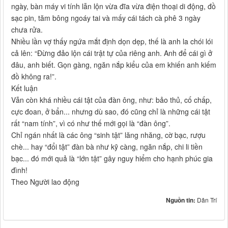
ngày, bàn máy vi tính lẫn lộn vừa đĩa vừa điện thoại di động, đồ
sạc pin, tăm bông ngoáy tai và mấy cái tách cà phê 3 ngày
chưa rửa.
Nhiều lần vợ thấy ngứa mắt định dọn dẹp, thế là anh la chói lói
cả lên: “Đừng đảo lộn cái trật tự của riêng anh. Anh để cái gì ở
đâu, anh biết. Gọn gàng, ngăn nắp kiểu của em khiến anh kiếm
đồ không ra!”.
Kết luận
Vẫn còn khá nhiều cái tật của đàn ông, như: bảo thủ, cố chấp,
cực đoan, ở bẩn... nhưng dù sao, đó cũng chỉ là những cái tật
rất “nam tính”, vì có như thế mới gọi là “đàn ông”.
Chỉ ngán nhất là các ông “sinh tật” lăng nhăng, cờ bạc, rượu
chè... hay “đổi tật” đàn bà như kỹ càng, ngăn nắp, chi li tiền
bạc... đó mới quả là “lớn tật” gây nguy hiểm cho hạnh phúc gia
đình!
Theo Người lao động
Nguồn tin:
Dân Trí