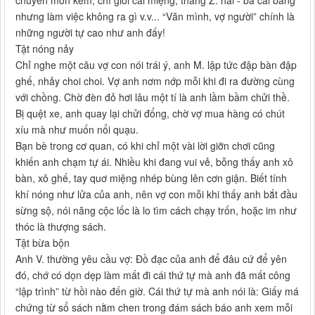
chuyên môn kém, chỉ giỏi cái miệng, thằng Z. hai - ba cái bằng
nhưng làm việc không ra gì v.v... “Văn mình, vợ người” chính là
những người tự cao như anh đấy!
Tật nóng nảy
Chỉ nghe một câu vợ con nói trái ý, anh M. lập tức đập bàn đập
ghế, nhảy choi choi. Vợ anh nơm nớp mỗi khi đi ra đường cùng
với chồng. Chờ đèn đỏ hơi lâu một tí là anh lầm bầm chửi thề.
Bị quệt xe, anh quay lại chửi đổng, chờ vợ mua hàng có chút
xíu mà như muốn nổi quạu.
Bạn bè trong cơ quan, có khi chỉ một vài lời giỡn chơi cũng
khiến anh chạm tự ái. Nhiều khi đang vui vẻ, bỗng thấy anh xô
bàn, xô ghế, tay quơ miệng nhép bùng lên cơn giận. Biết tính
khí nóng như lửa của anh, nên vợ con mỗi khi thấy anh bắt đầu
sừng sộ, nói năng cộc lốc là lo tìm cách chạy trốn, hoặc im như
thóc là thượng sách.
Tật bừa bộn
Anh V. thường yêu cầu vợ: Đồ đạc của anh để đâu cứ để yên
đó, chớ có dọn dẹp làm mất đi cái thứ tự mà anh đã mất công
“lập trình” từ hồi nào đến giờ. Cái thứ tự mà anh nói là: Giấy má
chứng từ sổ sách nằm chen trong đám sách báo anh xem mỗi