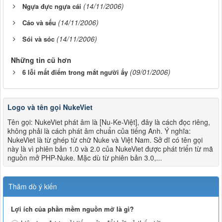
(14/11/2006)
Ngựa đực ngựa cái
(14/11/2006)
Cáo và sếu
(14/11/2006)
Sói và sóc
Những tin cũ hơn
(09/01/2006)
6 lỗi mất điểm trong mắt người ấy
Logo và tên gọi NukeViet
Tên gọi: NukeViet phát âm là [Nu-Ke-Việt], đây là cách đọc riêng,
không phải là cách phát âm chuẩn của tiếng Anh. Ý nghĩa:
NukeViet là từ ghép từ chữ Nuke và Việt Nam. Sở dĩ có tên gọi
này là vì phiên bản 1.0 và 2.0 của NukeViet được phát triển từ mã
nguồn mở PHP-Nuke. Mặc dù từ phiên bản 3.0,...
Thăm dò ý kiến
Lợi ích của phần mềm nguồn mở là gì?