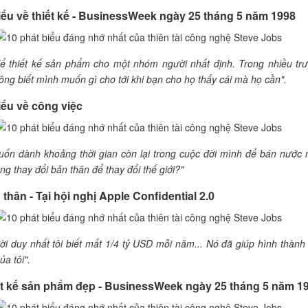
biểu về thiết kế - BusinessWeek ngày 25 tháng 5 năm 1998
để thiết kế sản phẩm cho một nhóm người nhất định. Trong nhiều tr
ông biết mình muốn gì cho tới khi bạn cho họ thấy cái mà họ cần".
iểu về công việc
ốn dành khoảng thời gian còn lại trong cuộc đời mình để bán nước 
ng thay đổi bản thân để thay đổi thế giới?"
 thân - Tại hội nghị Apple Confidential 2.0
ười duy nhất tôi biết mất 1/4 tỷ USD mỗi năm... Nó đã giúp hình thành
ủa tôi".
iết kế sản phẩm đẹp - BusinessWeek ngày 25 tháng 5 năm 1