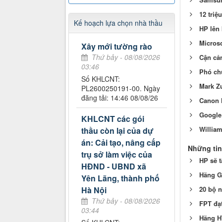
12 tri
Kế hoạch lựa chọn nhà thầu
HP lên
Microso
Xây mới tường rào
Thứ bảy - 08/08/2026
Cận cả
03:46
Phó chủ
Số KHLCNT:
Mark Zu
PL2600250191-00. Ngày
đăng tải: 14:46 08/08/26
Canon 
Google 
KHLCNT các gói
Willia
thầu còn lại của dự
án: Cải tạo, nâng cấp
Những tin
trụ sở làm việc của
HP sẽ t
HĐND - UBND xã
Hãng G
Yên Lãng, thành phố
Hà Nội
20 bộ 
Thứ bảy - 08/08/2026
FPT đạt
03:44
Hãng H