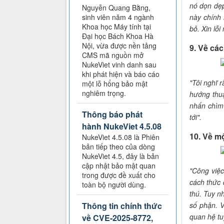
nó dọn dẹ
Nguyễn Quang Bằng,
này chính 
sinh viên năm 4 ngành
Khoa học Máy tính tại
bỏ. Xin lỗ
Đại học Bách Khoa Hà
Nội, vừa được nền tảng
9. Về cá
CMS mã nguồn mở
NukeViet vinh danh sau
khi phát hiện và báo cáo
"Tôi nghĩ 
một lỗ hổng bảo mật
nghiêm trọng.
hướng thuậ
nhấn chìm 
Thông báo phát
tới".
hành NukeViet 4.5.08
10. Về mộ
NukeViet 4.5.08 là Phiên
bản tiếp theo của dòng
NukeViet 4.5, đây là bản
cập nhật bảo mật quan
"Công việc
trong được đề xuất cho
cách thức 
toàn bộ người dùng.
thú. Tuy n
Thông tin chính thức
số phận. V
quan hệ tu
về CVE-2025-8772,