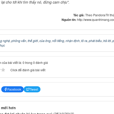
lại cho tới khi tìm thấy nó, đừng cam chịu".
Tác giả:
Theo Pandora/Trí thứ
Nguồn tin:
http://www.quantrimang.c
g nghệ
,
phỏng vấn
,
thế giới
,
của ông
,
nổi tiếng
,
nhận định
,
tỏ ra
,
phát biểu
,
trả lời
,
p
phục
 của bài viết là: 0 trong 0 đánh giá
Click để đánh giá bài viết
Facebook
Tweet
 mới hơn
(25/10/2013)
 đạt lợi nhuận kỷ lục trong quý