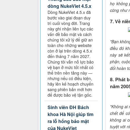
họ không p
dòng NukeViet 4.5.x
cũng như n
Dòng NukeViet 4.5.x đã
bước vào giai đoạn duy
7. Về niề
trì cuối vòng đời. Trang
này ghi nhận liên tục các
vấn đề bảo mật và cách
chúng tôi xử lý để giữ an
"Bạn không
toàn cho những website
điều đó kh
còn ở lại trên dòng 4.5.x
này sẽ kết
đến tháng 7 năm 2027.
phận, cuộc
Chúng tôi vẫn nỗ lực bảo
vệ bạn ở mức tốt nhất có
đổi hoàn t
thể trên nền tảng này —
nhưng nếu có điều kiện,
8. Phát 
hãy lên kế hoạch chuyển
năm 200
sang phiên bản mới hơn
để được bảo vệ tận gốc.
"Không ai
Sinh viên ĐH Bách
chết để có
khoa Hà Nội giúp tìm
không ai c
ra lỗ hổng bảo mật
tuyệt vời 
của NukeViet