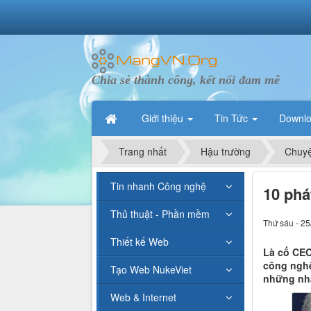
Chia sẻ thành công, kết nối đam mê
Giới thiệu
Tin Tức
Downl
Trang nhất
Hậu trường
Chuyệ
Tin nhanh Công nghệ
10 phá
Thủ thuật - Phần mềm
Thứ sáu - 25
Thiết kế Web
Là cố CEO
công nghệ
Tạo Web NukeViet
những nhậ
Web & Internet