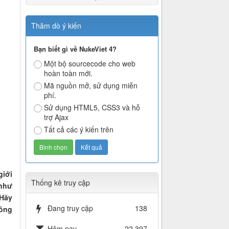
Thăm dò ý kiến
Bạn biết gì về NukeViet 4?
Một bộ sourcecode cho web
hoàn toàn mới.
Mã nguồn mở, sử dụng miễn
phí.
Sử dụng HTML5, CSS3 và hỗ
trợ Ajax
Tất cả các ý kiến trên
giới
Thống kê truy cập
 như
 Hãy
Đang truy cập
138
công
Hôm nay
22,397