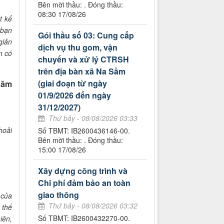
Bên mời thầu: . Đóng thầu:
08:30 17/08/26
t kế
 bạn
Gói thầu số 03: Cung cấp
giản
dịch vụ thu gom, vận
n có
chuyển và xử lý CTRSH
trên địa bàn xã Na Sầm
(giai đoạn từ ngày
 năm
01/9/2026 đến ngày
31/12/2027)
Thứ bảy - 08/08/2026 03:33
hoải
Số TBMT: IB2600436146-00.
Bên mời thầu: . Đóng thầu:
15:00 17/08/26
Xây dựng công trình và
Chi phí đảm bảo an toàn
giao thông
 của
Thứ bảy - 08/08/2026 03:32
 thế
Số TBMT: IB2600432270-00.
iên,