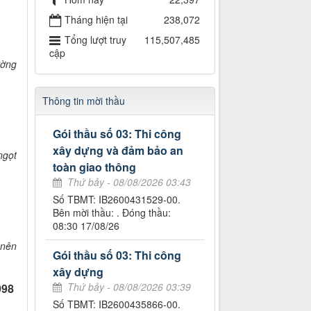
Tháng hiện tại
238,072
Tổng lượt truy
115,507,485
cập
ường
Thông tin mời thầu
Gói thầu số 03: Thi công
xây dựng và đảm bảo an
ngọt
toàn giao thông
Thứ bảy - 08/08/2026 03:43
Số TBMT: IB2600431529-00.
Bên mời thầu: . Đóng thầu:
08:30 17/08/26
 nên
Gói thầu số 03: Thi công
xây dựng
Thứ bảy - 08/08/2026 03:39
998
Số TBMT: IB2600435866-00.