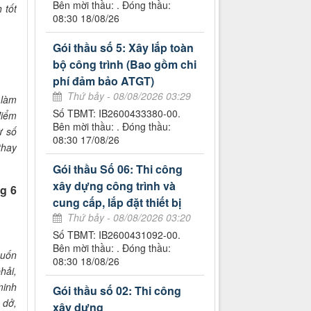
Bên mời thầu: . Đóng thầu:
 tốt
08:30 18/08/26
Gói thầu số 5: Xây lắp toàn
bộ công trình (Bao gồm chi
phí đảm bảo ATGT)
Thứ bảy - 08/08/2026 03:29
 làm
Số TBMT: IB2600433380-00.
điểm
Bên mời thầu: . Đóng thầu:
ừ số
08:30 17/08/26
thay
Gói thầu Số 06: Thi công
xây dựng công trình và
ng 6
cung cấp, lắp đặt thiết bị
Thứ bảy - 08/08/2026 03:20
Số TBMT: IB2600431092-00.
Bên mời thầu: . Đóng thầu:
muốn
08:30 18/08/26
hải,
minh
Gói thầu số 02: Thi công
 dở,
xây dựng