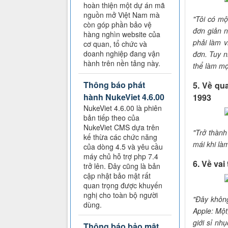
hoàn thiện một dự án mã
nguồn mở Việt Nam mà
"Tôi có mộ
còn góp phần bảo vệ
đơn giản n
hàng nghìn website của
phải làm 
cơ quan, tổ chức và
doanh nghiệp đang vận
đơn. Tuy n
hành trên nền tảng này.
thể làm mọ
Thông báo phát
5. Về qu
hành NukeViet 4.6.00
1993
NukeViet 4.6.00 là phiên
bản tiếp theo của
NukeViet CMS dựa trên
"Trở thành
kế thừa các chức năng
mái khi làm
của dòng 4.5 và yêu cầu
máy chủ hỗ trợ php 7.4
6. Về va
trở lên. Đây cũng là bản
cập nhật bảo mật rất
quan trọng được khuyến
nghị cho toàn bộ người
"Đây không
dùng.
Apple: Một
giới sỉ nh
Thông báo bảo mật