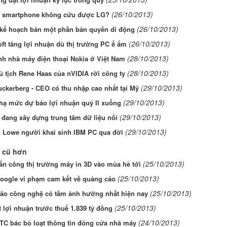
(26/10/2013)
ệu smartphone không cứu được LG?
(26/10/2013)
 kế hoạch bán một phần bản quyền di động
(26/10/2013)
ft tăng lợi nhuận dù thị trường PC ế ẩm
(28/10/2013)
nh nhà máy điện thoại Nokia ở Việt Nam
(28/10/2013)
 tịch Rene Haas của nVIDIA rời công ty
(29/10/2013)
ckerberg - CEO có thu nhập cao nhất tại Mỹ
(29/10/2013)
hạ mức dự báo lợi nhuận quý II xuống
(29/10/2013)
đang xây dựng trung tâm dữ liệu nổi
(29/10/2013)
m Lowe người khai sinh IBM PC qua đời
 cũ hơn
(25/10/2013)
ấn công thị trường máy in 3D vào mùa hè tới
(25/10/2013)
oogle vi phạm cam kết về quảng cáo
(25/10/2013)
não công nghệ có tầm ảnh hưởng nhất hiện nay
(25/10/2013)
 lợi nhuận trước thuế 1.839 tỷ đồng
(24/10/2013)
TC bác bỏ loạt thông tin đóng cửa nhà máy