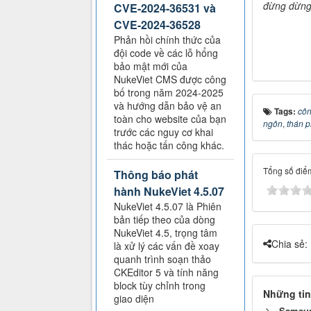
đừng dừng 
CVE-2024-36531 và
CVE-2024-36528
Phản hồi chính thức của
đội code về các lỗ hổng
bảo mật mới của
NukeViet CMS được công
bố trong năm 2024-2025
và hướng dẫn bảo vệ an
Tags:
côn
toàn cho website của bạn
ngôn
,
thán 
trước các nguy cơ khai
thác hoặc tấn công khác.
Tổng số điểm
Thông báo phát
hành NukeViet 4.5.07
NukeViet 4.5.07 là Phiên
bản tiếp theo của dòng
NukeViet 4.5, trọng tâm
Chia sẻ:
là xử lý các vấn đề xoay
quanh trình soạn thảo
CKEditor 5 và tính năng
block tùy chỉnh trong
Những tin
giao diện
Samsung