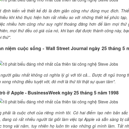
t định kiến về thiết kế đó là đơn giản cũng như đúng mục đích. Thiế
hiều khi khó thực hiện hơn rất nhiều so với những thiết kế phức tạp,
việc nhiều hơn cũng như suy nghĩ thoáng đãng hơn để làm mọi thứ 
hiên, mọi thứ đều có giá của nó, khi bạn đạt được thành công này, bạ
i thứ".
an niệm cuộc sống - Wall Street Journal ngày 25 tháng 5
 người giàu nhất không có nghĩa lý gì với tôi cả... Được đi ngủ trong t
 xong những điều tuyệt vời, đó mới là thứ tôi thật sự quan tâm".
i trò ở Apple - BusinessWeek ngày 25 tháng 5 năm 1998
 phải là cuộc chơi của riêng mình tôi. Có hai điểm tạo nên bản sắc
, đang có rất nhiều người tài giỏi làm việc tại Apple và sẵn sàng bị cả
ục trong vài năm, tuy nhiên họ luôn tin vào những gì mình làm. Tất nh