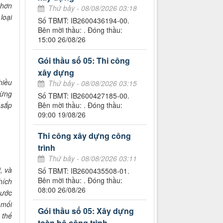
 hơn
Thứ bảy - 08/08/2026 03:18
loại
Số TBMT: IB2600436194-00.
Bên mời thầu: . Đóng thầu:
15:00 26/08/26
Gói thầu số 05: Thi công
xây dựng
hiều
Thứ bảy - 08/08/2026 03:15
đừng
Số TBMT: IB2600427185-00.
 sắp
Bên mời thầu: . Đóng thầu:
09:00 19/08/26
Thi công xây dựng công
trình
Thứ bảy - 08/08/2026 03:11
, và
Số TBMT: IB2600435508-01.
Bên mời thầu: . Đóng thầu:
hích
08:00 26/08/26
rước
 mối
Gói thầu số 05: Xây dựng
 thế
toàn bộ công trình