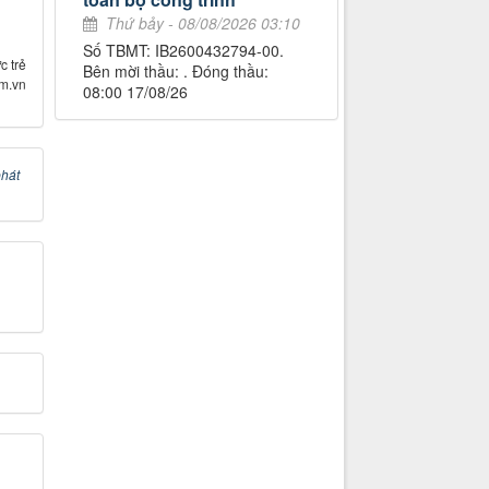
Thứ bảy - 08/08/2026 03:10
Số TBMT: IB2600432794-00.
c trẻ
Bên mời thầu: . Đóng thầu:
om.vn
08:00 17/08/26
hát