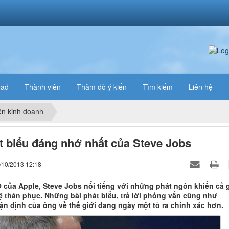
oad
Thành viên
Thăm dò ý kiến
Tìm kiếm
Liên hệ
n kinh doanh
t biểu đáng nhớ nhất của Steve Jobs
/10/2013 12:18
 của Apple, Steve Jobs nổi tiếng với những phát ngôn khiến cả g
 thán phục. Những bài phát biểu, trả lời phỏng vấn cũng như
n định của ông về thế giới đang ngày một tỏ ra chính xác hơn.