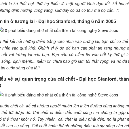
hải là kẻ thất bại, thứ họ thiếu là một người lãnh đạo tốt, kế hoạch
hững định hướng vững vàng. Giờ đây có đã có thứ mà họ cần...".
m tin ở tương lai - Đại học Stanford, tháng 6 năm 2005
 thể kết nối những điểm bằng việc nhìn vào tương lai, bạn chỉ có thể
i nhìn vào quá khứ. Chính vì lý do đó bạn cần phải tin rằng những 
 nối với tương lai của bạn. Bạn cần có niềm tin vào bất kỳ thứ gì t
 sống, định mệnh... niềm tin chưa bao giờ làm tôi thất vọng, và nó đã 
oàn cuộc sống của tôi".
biểu về sự quan trọng của cái chết - Đại học Stanford, thá
5
 muốn chết cả, kể cả những người muốn lên thiên đường cũng không 
 thể tới được đó. Cái chết là điểm đến cuối cùng mà chúng ta gặp p
ó thể thoát khỏi nó. Tuy nhiên, cái chết là điều phải đến, nó là phát 
nhất sau sự sống. Cái chết hoàn thành những điều mà sự sống còn bỏ