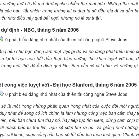
p những thứ cũ để mở đường cho nhiều thứ mới hơn. Những thứ mới
là các bạn, tất nhiên trong tương lai chúng ta sẽ đều già đi và dần bị 
i nếu như điều này quá bất ngờ, nhưng nó là sự thật"
.
c dự định - NBC, tháng 5 năm 2006
rằng nếu như bạn đang làm một việc gì đó và nó đang phát triển theo c
n lợi thì bạn nên bắt đầu thực hiện những thứ khác tuyệt vời hơn, 
trong một thứ đã ổn định quá lâu. Bạn cần có cái nhìn về những gì
t công việc tuyệt vời - Đại học Stanford, tháng 6 năm 2005
 sẽ là một trong những phần quan trọng nhất của cuộc đời mỗi người
duy nhất để sống có ích chính là làm những công việc bạn cảm thấy t
hiên, nếu bạn chưa tìm thấy nó, hãy tiếp tục tìm kiếm, đừng cam chịu t
ới mách bảo từ trái tim, bạn sẽ sớm tìm ra nó. Và giống như những
yệt vời khác, cuộc sống của bạn sẽ tốt dần lên theo thời gian. Chính vì