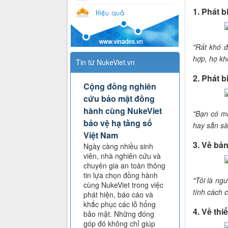
1. Phát 
"Rất khó 
hợp, họ kh
Tin từ NukeViet.vn
2. Phát b
Cộng đồng nghiên
cứu bảo mật đồng
hành cùng NukeViet
"Bạn có mu
bảo vệ hạ tầng số
hay sẵn sà
Việt Nam
3. Về bản
Ngày càng nhiều sinh
viên, nhà nghiên cứu và
chuyên gia an toàn thông
tin lựa chọn đồng hành
"Tôi là ng
cùng NukeViet trong việc
tính cách c
phát hiện, báo cáo và
khắc phục các lỗ hổng
4. Về th
bảo mật. Những đóng
góp đó không chỉ giúp