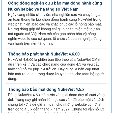
Cộng đồng nghiên cứu bảo mật đồng hành cùng
NukeViet bảo vệ hạ tầng số Việt Nam
Ngày càng nhiều sinh viên, nhà nghiên cứu và chuyên gia
an toàn thông tin lựa chọn đồng hành cùng NukeViet trong
việc phát hiện, báo cáo và khắc phục các lỗ hổng bảo mật.
Những đóng góp đó không chỉ giúp hoàn thiện một dự án
mã nguồn mở Việt Nam mà còn góp phần bảo vệ hàng
nghìn website của cơ quan, tổ chức và doanh nghiệp đang
vận hành trên nền tảng này.
Thông báo phát hành NukeViet 4.6.00
NukeViet 4.6.00 là phiên bản tiếp theo của NukeViet CMS
dựa trên kế thừa các chức năng của dòng 4.5 và yêu cầu
máy chủ hỗ trợ php 7.4 trở lên. Đây cũng là bản cập nhật
bảo mật rất quan trọng được khuyến nghị cho toàn bộ người
dùng.
Thông báo bảo mật dòng NukeViet 4.5.x
Dòng NukeViet 4.5.x đã bước vào giai đoạn duy trì cuối vòng
đời. Trang này ghi nhận liên tục các vấn đề bảo mật và cách
chúng tôi xử lý để giữ an toàn cho những website còn ở lại
trên dòng 4.5.x đến tháng 7 năm 2027. Chúng tôi vẫn nỗ lực