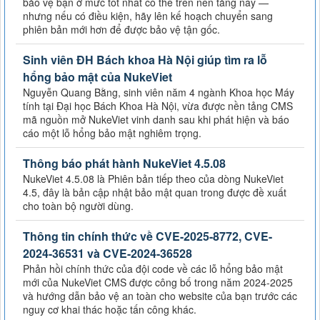
bảo vệ bạn ở mức tốt nhất có thể trên nền tảng này —
nhưng nếu có điều kiện, hãy lên kế hoạch chuyển sang
phiên bản mới hơn để được bảo vệ tận gốc.
Sinh viên ĐH Bách khoa Hà Nội giúp tìm ra lỗ
hổng bảo mật của NukeViet
Nguyễn Quang Bằng, sinh viên năm 4 ngành Khoa học Máy
tính tại Đại học Bách Khoa Hà Nội, vừa được nền tảng CMS
mã nguồn mở NukeViet vinh danh sau khi phát hiện và báo
cáo một lỗ hổng bảo mật nghiêm trọng.
Thông báo phát hành NukeViet 4.5.08
NukeViet 4.5.08 là Phiên bản tiếp theo của dòng NukeViet
4.5, đây là bản cập nhật bảo mật quan trong được đề xuất
cho toàn bộ người dùng.
Thông tin chính thức về CVE-2025-8772, CVE-
2024-36531 và CVE-2024-36528
Phản hồi chính thức của đội code về các lỗ hổng bảo mật
mới của NukeViet CMS được công bố trong năm 2024-2025
và hướng dẫn bảo vệ an toàn cho website của bạn trước các
nguy cơ khai thác hoặc tấn công khác.