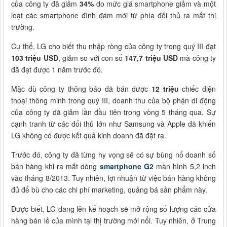
của công ty đã giảm
34%
do mức giá smartphone giảm và một
loạt các smartphone đình đám mới từ phía đối thủ ra mắt thị
trường.
Cụ thể, LG cho biết thu nhập ròng của công ty trong quý III đạt
103 triệu USD
, giảm so với con số
147,7 triệu USD
mà công ty
đã đạt được 1 năm trước đó.
Mặc dù công ty thông báo đã bán được
12 triệu
chiếc điện
thoại thông minh trong quý III, doanh thu của bộ phận di động
của công ty đã giảm lần đầu tiên trong vòng 5 tháng qua. Sự
cạnh tranh từ các đối thủ lớn như Samsung và Apple đã khiến
LG không có được kết quả kinh doanh đã đặt ra.
Trước đó, công ty đã từng hy vọng sẽ có sự bùng nổ doanh số
bán hàng khi ra mắt dòng
smartphone G2
màn hình 5,2 inch
vào tháng 8/2013. Tuy nhiên, lợi nhuận từ việc bán hàng không
đủ để bù cho các chi phí marketing, quảng bá sản phẩm này.
Được biết, LG đang lên kế hoạch sẽ mở rộng số lượng các cửa
hàng bán lẻ của mình tại thị trường mới nổi. Tuy nhiên, ở Trung