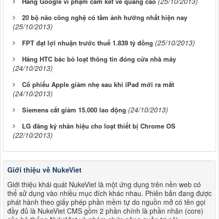
(25/10/2013)
Hãng Google vi phạm cam kết về quảng cáo
20 bộ não công nghệ có tầm ảnh hưởng nhất hiện nay
(25/10/2013)
(25/10/2013)
FPT đạt lợi nhuận trước thuế 1.839 tỷ đồng
Hãng HTC bác bỏ loạt thông tin đóng cửa nhà máy
(24/10/2013)
Cổ phiếu Apple giảm nhẹ sau khi iPad mới ra mắt
(24/10/2013)
(24/10/2013)
Siemens cắt giảm 15.000 lao động
LG đăng ký nhãn hiệu cho loạt thiết bị Chrome OS
(22/10/2013)
Giới thiệu về NukeViet
Giới thiệu khái quát NukeViet là một ứng dụng trên nền web có
thể sử dụng vào nhiều mục đích khác nhau. Phiên bản đang được
phát hành theo giấy phép phần mềm tự do nguồn mở có tên gọi
đầy đủ là NukeViet CMS gồm 2 phần chính là phần nhân (core)