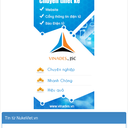
Tin từ NukeViet.vn