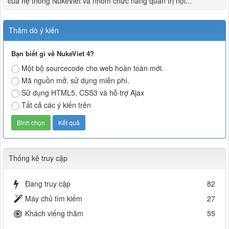
của hệ thống NukeViet và nhóm chức năng quản trị nội...
Thăm dò ý kiến
Bạn biết gì về NukeViet 4?
Một bộ sourcecode cho web hoàn toàn mới.
Mã nguồn mở, sử dụng miễn phí.
Sử dụng HTML5, CSS3 và hỗ trợ Ajax
Tất cả các ý kiến trên
Thống kê truy cập
Đang truy cập
82
Máy chủ tìm kiếm
27
Khách viếng thăm
55