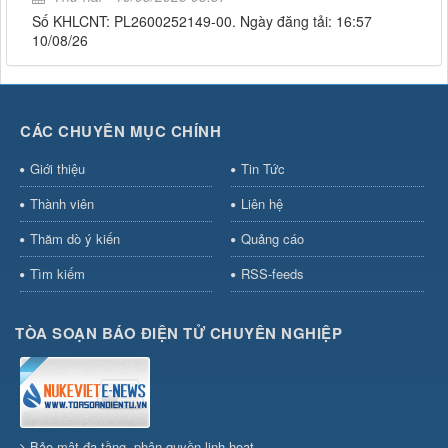
Số KHLCNT: PL2600252149-00. Ngày đăng tải: 16:57
10/08/26
CÁC CHUYÊN MỤC CHÍNH
Giới thiệu
Tin Tức
Thành viên
Liên hệ
Thăm dò ý kiến
Quảng cáo
Tìm kiếm
RSS-feeds
TÒA SOẠN BÁO ĐIỆN TỬ CHUYÊN NGHIỆP
Bảo mật đa tầng, phân quyền linh hoạt