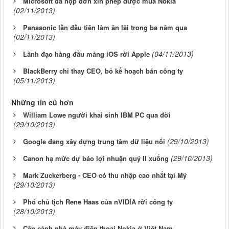
Microsoft đã nộp đơn xin phép được mua Nokia
(02/11/2013)
Panasonic lần đầu tiên làm ăn lãi trong ba năm qua
(02/11/2013)
(04/11/2013)
Lãnh đạo hàng đầu mảng iOS rời Apple
BlackBerry chỉ thay CEO, bỏ kế hoạch bán công ty
(05/11/2013)
Những tin cũ hơn
William Lowe người khai sinh IBM PC qua đời
(29/10/2013)
(29/10/2013)
Google đang xây dựng trung tâm dữ liệu nổi
(29/10/2013)
Canon hạ mức dự báo lợi nhuận quý II xuống
Mark Zuckerberg - CEO có thu nhập cao nhất tại Mỹ
(29/10/2013)
Phó chủ tịch Rene Haas của nVIDIA rời công ty
(28/10/2013)
Cận cảnh nhà máy điện thoại Nokia ở Việt Nam