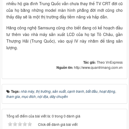
nhiều hộ gia đình Trung Quốc vẫn chưa thay thế TV CRT đời cũ
của họ bằng những model màn hình phẳng đời mới cũng cho
thấy đây sẽ là một thị trường đầy tiềm năng và hấp dẫn.
Hãng công nghệ Samsung cũng cho biết đang có kế hoạch đầu
tư thêm vào nhà máy sản xuất LCD của họ tại Tô Châu, gần
Thượng Hải (Trung Quốc), vào quý IV này nhằm để tăng sản
lượng.
Tác giả:
Theo VnExpress
Nguồn tin:
http://www.quantrimang.com.vn
Tags:
nhà máy
,
thị trường
,
sản xuất
,
cạnh tranh
,
bắt đầu
,
hoạt động
,
tham gia
,
mục đích
,
nội địa
,
dây chuyền
Tổng số điểm của bài viết là: 0 trong 0 đánh giá
Click để đánh giá bài viết