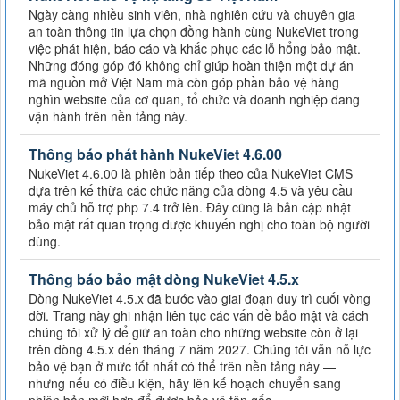
Ngày càng nhiều sinh viên, nhà nghiên cứu và chuyên gia
an toàn thông tin lựa chọn đồng hành cùng NukeViet trong
việc phát hiện, báo cáo và khắc phục các lỗ hổng bảo mật.
Những đóng góp đó không chỉ giúp hoàn thiện một dự án
mã nguồn mở Việt Nam mà còn góp phần bảo vệ hàng
nghìn website của cơ quan, tổ chức và doanh nghiệp đang
vận hành trên nền tảng này.
Thông báo phát hành NukeViet 4.6.00
NukeViet 4.6.00 là phiên bản tiếp theo của NukeViet CMS
dựa trên kế thừa các chức năng của dòng 4.5 và yêu cầu
máy chủ hỗ trợ php 7.4 trở lên. Đây cũng là bản cập nhật
bảo mật rất quan trọng được khuyến nghị cho toàn bộ người
dùng.
Thông báo bảo mật dòng NukeViet 4.5.x
Dòng NukeViet 4.5.x đã bước vào giai đoạn duy trì cuối vòng
đời. Trang này ghi nhận liên tục các vấn đề bảo mật và cách
chúng tôi xử lý để giữ an toàn cho những website còn ở lại
trên dòng 4.5.x đến tháng 7 năm 2027. Chúng tôi vẫn nỗ lực
bảo vệ bạn ở mức tốt nhất có thể trên nền tảng này —
nhưng nếu có điều kiện, hãy lên kế hoạch chuyển sang
phiên bản mới hơn để được bảo vệ tận gốc.