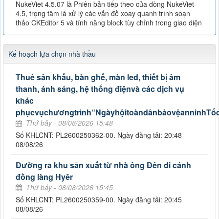
NukeViet 4.5.07 là Phiên bản tiếp theo của dòng NukeViet
4.5, trọng tâm là xử lý các vấn đề xoay quanh trình soạn
thảo CKEditor 5 và tính năng block tùy chỉnh trong giao diện
Kế hoạch lựa chọn nhà thầu
Thuê sân khấu, bàn ghế, màn led, thiết bị âm
thanh, ánh sáng, hệ thống điệnvà các dịch vụ
khác
phụcvụchươngtrình“NgàyhộitoàndânbảovệanninhTổ
Thứ bảy - 08/08/2026 15:48
Số KHLCNT: PL2600250362-00. Ngày đăng tải: 20:48
08/08/26
Đường ra khu sản xuất từ nhà ông Đên đi cánh
đồng làng Hyêr
Thứ bảy - 08/08/2026 15:45
Số KHLCNT: PL2600250359-00. Ngày đăng tải: 20:45
08/08/26