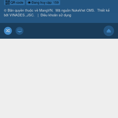
QR-code
Đang truy cập: 159
© Bản quyền thuộc về
MangVN
.
Mã nguồn
NukeViet CMS
.
Thiết kế
bởi
VINADES.,JSC
.
|
Điều khoản sử dụng