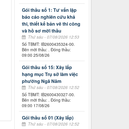
Gói thầu số 1: Tư vấn lập
báo cáo nghiên cứu khả
thi, thiết kế bản vẽ thi công
và hồ sơ mời thầu
Thứ sáu - 07/08/2026 12:53
Số TBMT: IB2600435324-00.
Bên mời thầu: . Đóng thầu:
09:00 25/08/26
Gói thầu số 15: Xây lắp
hạng mục Trụ sở làm việc
phường Ngã Năm
Thứ sáu - 07/08/2026 12:52
Số TBMT: IB2600430327-00.
Bên mời thầu: . Đóng thầu:
09:00 17/08/26
Gói thầu số 01 (Xây lắp)
Thứ sáu - 07/08/2026 12:52