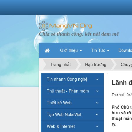
Chia sẻ thành công, kết nối đam mê
Giới thiệu
Tin Tức
Downl
Trang nhất
Hậu trường
Chuyệ
Tin nhanh Công nghệ
Lãnh đ
Thủ thuật - Phần mềm
Thứ hai - 04
Thiết kế Web
Phó Chủ t
hưu và rời
Tạo Web NukeViet
thuật mản
ty.
Web & Internet