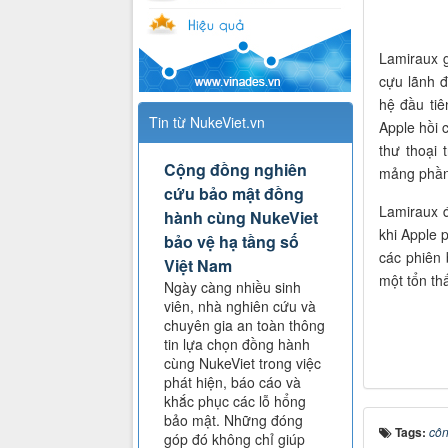
Lamiraux g
cựu lãnh đ
hệ đầu tiê
Tin từ NukeViet.vn
Apple hồi 
thư thoại 
Cộng đồng nghiên
mảng phần 
cứu bảo mật đồng
Lamiraux 
hành cùng NukeViet
khi Apple 
bảo vệ hạ tầng số
các phiên 
Việt Nam
một tổn th
Ngày càng nhiều sinh
viên, nhà nghiên cứu và
chuyên gia an toàn thông
tin lựa chọn đồng hành
cùng NukeViet trong việc
phát hiện, báo cáo và
khắc phục các lỗ hổng
bảo mật. Những đóng
Tags:
côn
góp đó không chỉ giúp