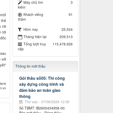
Máy chủ tìm
3
kiếm
Khách viếng
91
 một
thăm
 thế
 rời
Hôm nay
25,524
 tới
Tháng hiện tại
209,513
 đốc
Tổng lượt truy
115,478,926
cập
 sau
 với
yết"
Thông tin mời thầu
Gói thầu số05: Thi công
Genk
xây dựng công trình và
om.vn
đảm bảo an toàn giao
thông
Thứ sáu - 07/08/2026 12:56
Số TBMT: IB2600434958-00.
Bên mời thầu: . Đóng thầu: