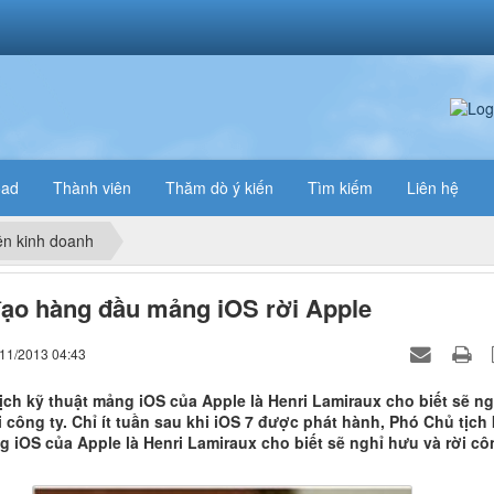
oad
Thành viên
Thăm dò ý kiến
Tìm kiếm
Liên hệ
n kinh doanh
ạo hàng đầu mảng iOS rời Apple
/11/2013 04:43
ịch kỹ thuật mảng iOS của Apple là Henri Lamiraux cho biết sẽ ng
 công ty. Chỉ ít tuần sau khi iOS 7 được phát hành, Phó Chủ tịch 
g iOS của Apple là Henri Lamiraux cho biết sẽ nghỉ hưu và rời cô