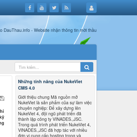
Những tính năng của NukeViet
CMS 4.0
Giới thiệu chung Mã nguồn mở
NukeViet là sản phẩm của sự làm việc
chuyên nghiệp: Để xây dựng lên
hỉ
NukeViet 4, đội ngũ phát triển đã
kỹ
thành lập công ty VINADES.,JSC.
ng
Trong quá trình phát triển NukeViet 4,
VINADES.,JSC đã hợp tác với nhiều
đơn vị cung cấp hosting trong và