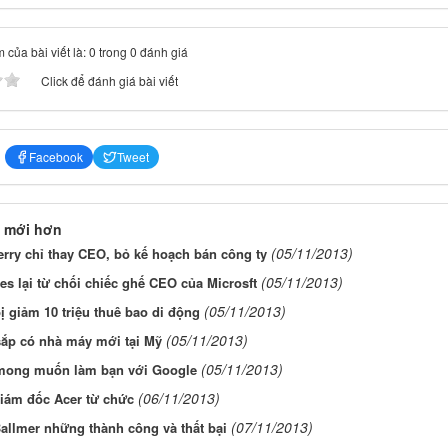
 của bài viết là: 0 trong 0 đánh giá
Click để đánh giá bài viết
Facebook
Tweet
 mới hơn
(05/11/2013)
rry chỉ thay CEO, bỏ kế hoạch bán công ty
(05/11/2013)
tes lại từ chối chiếc ghế CEO của Microsft
(05/11/2013)
 giảm 10 triệu thuê bao di động
(05/11/2013)
sắp có nhà máy mới tại Mỹ
(05/11/2013)
mong muốn làm bạn với Google
(06/11/2013)
iám đốc Acer từ chức
(07/11/2013)
allmer những thành công và thất bại