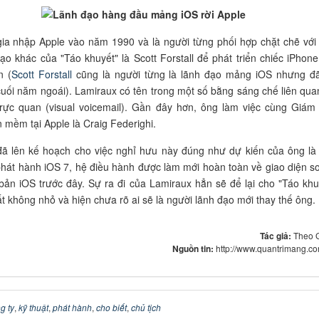
ia nhập Apple vào năm 1990 và là người từng phối hợp chặt chẽ với
ạo khác của "Táo khuyết" là Scott Forstall để phát triển chiếc iPhone
n (
Scott Forstall
cũng là người từng là lãnh đạo mảng iOS nhưng đã
cuối năm ngoái). Lamiraux có tên trong một số bằng sáng chế liên quan
trực quan (visual voicemail). Gần đây hơn, ông làm việc cùng Giám
mềm tại Apple là Craig Federighi.
đã lên kế hoạch cho việc nghỉ hưu này đúng như dự kiến của ông là
phát hành iOS 7, hệ điều hành được làm mới hoàn toàn về giao diện so
bản iOS trước đây. Sự ra đi của Lamiraux hẳn sẽ để lại cho "Táo khu
ất không nhỏ và hiện chưa rõ ai sẽ là người lãnh đạo mới thay thế ông.
Tác giả:
Theo 
Nguồn tin:
http://www.quantrimang.c
g ty
,
kỹ thuật
,
phát hành
,
cho biết
,
chủ tịch