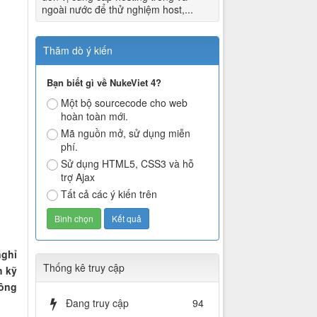
ngoài nước để thử nghiệm host,...
Thăm dò ý kiến
Bạn biết gì về NukeViet 4?
Một bộ sourcecode cho web
hoàn toàn mới.
Mã nguồn mở, sử dụng miễn
phí.
Sử dụng HTML5, CSS3 và hỗ
trợ Ajax
Tất cả các ý kiến trên
nghỉ
Thống kê truy cập
h kỹ
công
Đang truy cập
94