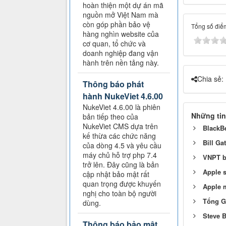
hoàn thiện một dự án mã
nguồn mở Việt Nam mà
còn góp phần bảo vệ
Tổng số điểm
hàng nghìn website của
cơ quan, tổ chức và
doanh nghiệp đang vận
hành trên nền tảng này.
Chia sẻ:
Thông báo phát
hành NukeViet 4.6.00
NukeViet 4.6.00 là phiên
Những tin
bản tiếp theo của
NukeViet CMS dựa trên
BlackBe
kế thừa các chức năng
Bill Ga
của dòng 4.5 và yêu cầu
máy chủ hỗ trợ php 7.4
VNPT bị
trở lên. Đây cũng là bản
Apple 
cập nhật bảo mật rất
quan trọng được khuyến
Apple 
nghị cho toàn bộ người
Tổng G
dùng.
Steve B
Thông báo bảo mật