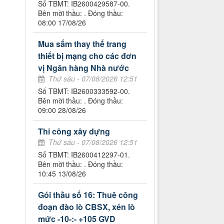
Số TBMT: IB2600429587-00.
Bên mời thầu: . Đóng thầu:
08:00 17/08/26
Mua sắm thay thế trang
thiết bị mạng cho các đơn
vị Ngân hàng Nhà nước
Thứ sáu - 07/08/2026 12:51
Số TBMT: IB2600333592-00.
Bên mời thầu: . Đóng thầu:
09:00 28/08/26
Thi công xây dựng
Thứ sáu - 07/08/2026 12:51
Số TBMT: IB2600412297-01.
Bên mời thầu: . Đóng thầu:
10:45 13/08/26
Gói thầu số 16: Thuê công
đoạn đào lò CBSX, xén lò
mức -10-:- +105 GVD