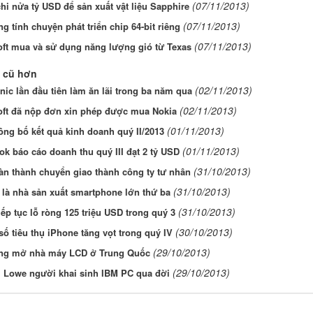
(07/11/2013)
hi nửa tỷ USD để sản xuất vật liệu Sapphire
(07/11/2013)
 tính chuyện phát triển chip 64-bit riêng
(07/11/2013)
oft mua và sử dụng năng lượng gió từ Texas
 cũ hơn
(02/11/2013)
ic lần đầu tiên làm ăn lãi trong ba năm qua
(02/11/2013)
oft đã nộp đơn xin phép được mua Nokia
(01/11/2013)
ng bố kết quả kinh doanh quý II/2013
(01/11/2013)
k báo cáo doanh thu quý III đạt 2 tỷ USD
(31/10/2013)
àn thành chuyển giao thành công ty tư nhân
(31/10/2013)
là nhà sản xuất smartphone lớn thứ ba
(31/10/2013)
iếp tục lỗ ròng 125 triệu USD trong quý 3
(30/10/2013)
ố tiêu thụ iPhone tăng vọt trong quý IV
(29/10/2013)
g mở nhà máy LCD ở Trung Quốc
(29/10/2013)
m Lowe người khai sinh IBM PC qua đời