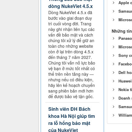
Apple c
dòng NukeViet 4.5.x
Samsung
Dòng NukeViet 4.5.x đã
bước vào giai đoạn duy
Micros
trì cuối vòng đời. Trang
này ghi nhận liên tục các
Những tin
vấn đề bảo mật và cách
Panason
chúng tôi xử lý để giữ an
toàn cho những website
Micros
còn ở lại trên dòng 4.5.x
Sony cô
đến tháng 7 năm 2027.
Chúng tôi vẫn nỗ lực bảo
Faceboo
vệ bạn ở mức tốt nhất có
Dell ho
thể trên nền tảng này —
nhưng nếu có điều kiện,
Huawei 
hãy lên kế hoạch chuyển
Nokia t
sang phiên bản mới hơn
để được bảo vệ tận gốc.
Doanh s
Samsun
Sinh viên ĐH Bách
Willia
khoa Hà Nội giúp tìm
ra lỗ hổng bảo mật
của NukeViet