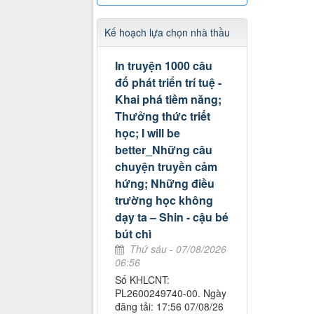
Kế hoạch lựa chọn nhà thầu
In truyện 1000 câu
đố phát triển trí tuệ -
Khai phá tiềm năng;
Thưởng thức triết
học; I will be
better_Những câu
chuyện truyền cảm
hứng; Những điều
trường học không
dạy ta – Shin - cậu bé
bút chì
Thứ sáu - 07/08/2026
06:56
Số KHLCNT:
PL2600249740-00. Ngày
đăng tải: 17:56 07/08/26