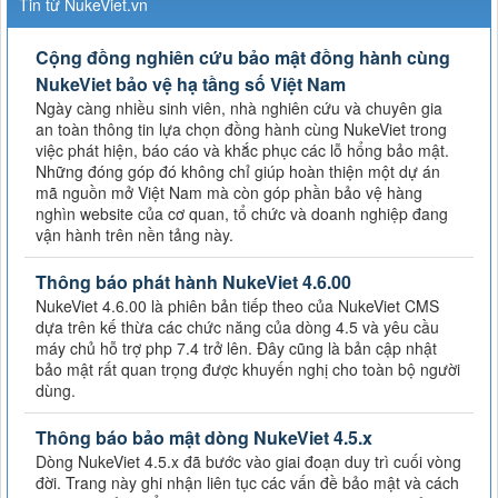
Tin từ NukeViet.vn
Cộng đồng nghiên cứu bảo mật đồng hành cùng
NukeViet bảo vệ hạ tầng số Việt Nam
Ngày càng nhiều sinh viên, nhà nghiên cứu và chuyên gia
an toàn thông tin lựa chọn đồng hành cùng NukeViet trong
việc phát hiện, báo cáo và khắc phục các lỗ hổng bảo mật.
Những đóng góp đó không chỉ giúp hoàn thiện một dự án
mã nguồn mở Việt Nam mà còn góp phần bảo vệ hàng
nghìn website của cơ quan, tổ chức và doanh nghiệp đang
vận hành trên nền tảng này.
Thông báo phát hành NukeViet 4.6.00
NukeViet 4.6.00 là phiên bản tiếp theo của NukeViet CMS
dựa trên kế thừa các chức năng của dòng 4.5 và yêu cầu
máy chủ hỗ trợ php 7.4 trở lên. Đây cũng là bản cập nhật
bảo mật rất quan trọng được khuyến nghị cho toàn bộ người
dùng.
Thông báo bảo mật dòng NukeViet 4.5.x
Dòng NukeViet 4.5.x đã bước vào giai đoạn duy trì cuối vòng
đời. Trang này ghi nhận liên tục các vấn đề bảo mật và cách