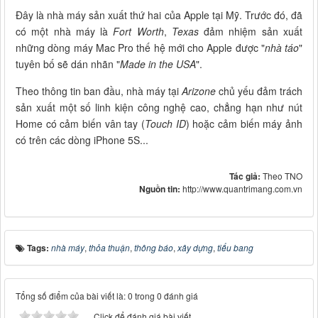
Đây là nhà máy sản xuất thứ hai của Apple tại Mỹ. Trước đó, đã
có một nhà máy là
Fort Worth
,
Texas
đảm nhiệm sản xuất
những dòng máy Mac Pro thế hệ mới cho Apple được "
nhà táo
"
tuyên bố sẽ dán nhãn "
Made in the USA
".
Theo thông tin ban đầu, nhà máy tại
Arizone
chủ yếu đảm trách
sản xuất một số linh kiện công nghệ cao, chẳng hạn như nút
Home có cảm biến vân tay (
Touch ID
) hoặc cảm biến máy ảnh
có trên các dòng iPhone 5S...
Tác giả:
Theo TNO
Nguồn tin:
http://www.quantrimang.com.vn
Tags:
nhà máy
,
thỏa thuận
,
thông báo
,
xây dựng
,
tiểu bang
Tổng số điểm của bài viết là: 0 trong 0 đánh giá
Click để đánh giá bài viết