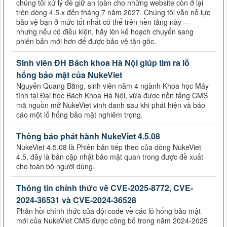
chúng tôi xử lý để giữ an toàn cho những website còn ở lại
trên dòng 4.5.x đến tháng 7 năm 2027. Chúng tôi vẫn nỗ lực
bảo vệ bạn ở mức tốt nhất có thể trên nền tảng này —
nhưng nếu có điều kiện, hãy lên kế hoạch chuyển sang
phiên bản mới hơn để được bảo vệ tận gốc.
Sinh viên ĐH Bách khoa Hà Nội giúp tìm ra lỗ
hổng bảo mật của NukeViet
Nguyễn Quang Bằng, sinh viên năm 4 ngành Khoa học Máy
tính tại Đại học Bách Khoa Hà Nội, vừa được nền tảng CMS
mã nguồn mở NukeViet vinh danh sau khi phát hiện và báo
cáo một lỗ hổng bảo mật nghiêm trọng.
Thông báo phát hành NukeViet 4.5.08
NukeViet 4.5.08 là Phiên bản tiếp theo của dòng NukeViet
4.5, đây là bản cập nhật bảo mật quan trong được đề xuất
cho toàn bộ người dùng.
Thông tin chính thức về CVE-2025-8772, CVE-
2024-36531 và CVE-2024-36528
Phản hồi chính thức của đội code về các lỗ hổng bảo mật
mới của NukeViet CMS được công bố trong năm 2024-2025