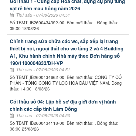
Gói thầu 1 - Cung cấp Hóa chất, dụng cụ phụ tùng
vật rẻ tiền mau hỏng năm 2026
Thứ sáu - 07/08/2026 04:51
Số TBMT: IB2600434392-00. Bên mời thầu: . Đóng thầu:
09:00 18/08/26
Chỉnh trang sửa chữa các wc, sắp xếp lại trang
thiết bị nội, ngoại thất cho wc tầng 2 và 4 Building
A1, Khu hành chính Nhà máy theo Đơn hàng số
190/1100004833/ĐH-VP
Thứ sáu - 07/08/2026 04:51
Số TBMT: IB2600434662-00. Bên mời thầu: CÔNG TY CỔ
PHẦN - TỔNG CÔNG TY LỌC HÓA DẦU VIỆT NAM. Đóng
thầu: 14:00 18/08/26
Gói thầu số 04: Lập hồ sơ địa giới đơn vị hành
chính các cấp tỉnh Lâm Đồng
Thứ sáu - 07/08/2026 04:50
Số TBMT: IB2600434118-00. Bên mời thầu: . Đóng thầu:
08:00 25/08/26