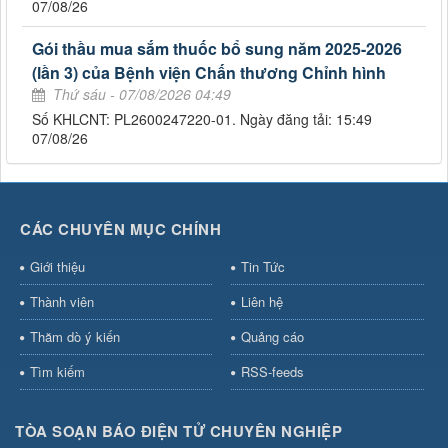
07/08/26
Gói thầu mua sắm thuốc bổ sung năm 2025-2026
(lần 3) của Bệnh viện Chấn thương Chỉnh hình
Thứ sáu - 07/08/2026 04:49
Số KHLCNT: PL2600247220-01. Ngày đăng tải: 15:49
07/08/26
CÁC CHUYÊN MỤC CHÍNH
Giới thiệu
Tin Tức
Thành viên
Liên hệ
Thăm dò ý kiến
Quảng cáo
Tìm kiếm
RSS-feeds
TÒA SOẠN BÁO ĐIỆN TỬ CHUYÊN NGHIỆP