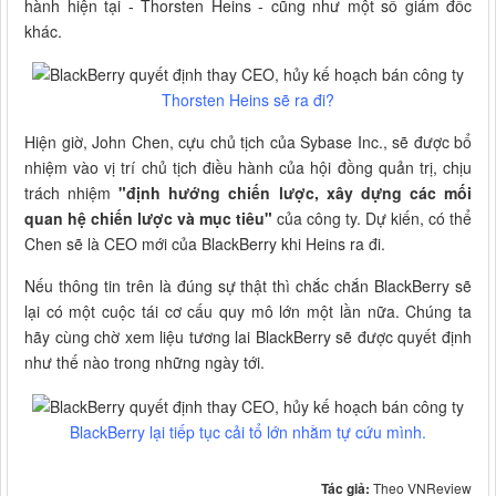
hành hiện tại - Thorsten Heins - cũng như một số giám đốc
khác.
Thorsten Heins sẽ ra đi?
Hiện giờ, John Chen, cựu chủ tịch của Sybase Inc., sẽ được bổ
nhiệm vào vị trí chủ tịch điều hành của hội đồng quản trị, chịu
trách nhiệm
"định hướng chiến lược, xây dựng các mối
quan hệ chiến lược và mục tiêu"
của công ty. Dự kiến, có thể
Chen sẽ là CEO mới của BlackBerry khi Heins ra đi.
Nếu thông tin trên là đúng sự thật thì chắc chắn BlackBerry sẽ
lại có một cuộc tái cơ cấu quy mô lớn một lần nữa. Chúng ta
hãy cùng chờ xem liệu tương lai BlackBerry sẽ được quyết định
như thế nào trong những ngày tới.
BlackBerry lại tiếp tục cải tổ lớn nhằm tự cứu mình.
Tác giả:
Theo VNReview