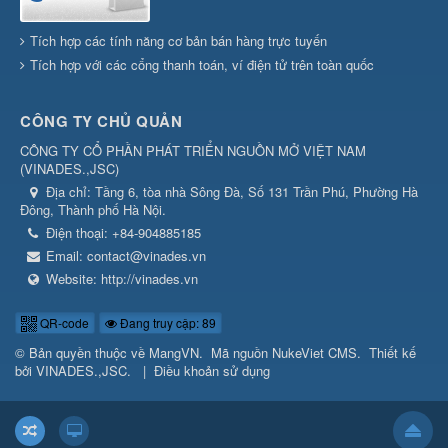
Tích hợp các tính năng cơ bản bán hàng trực tuyến
Tích hợp với các cổng thanh toán, ví điện tử trên toàn quốc
CÔNG TY CHỦ QUẢN
CÔNG TY CỔ PHẦN PHÁT TRIỂN NGUỒN MỞ VIỆT NAM
(
VINADES.,JSC
)
Địa chỉ:
Tầng 6, tòa nhà Sông Đà, Số 131 Trần Phú, Phường Hà
Đông, Thành phố Hà Nội.
Điện thoại:
+84-904885185
Email:
contact@vinades.vn
Website:
http://vinades.vn
QR-code
Đang truy cập: 89
© Bản quyền thuộc về
MangVN
.
Mã nguồn
NukeViet CMS
.
Thiết kế
bởi
VINADES.,JSC
.
|
Điều khoản sử dụng