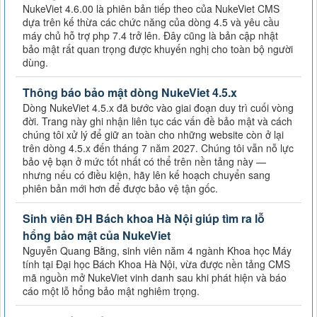
NukeViet 4.6.00 là phiên bản tiếp theo của NukeViet CMS
dựa trên kế thừa các chức năng của dòng 4.5 và yêu cầu
máy chủ hỗ trợ php 7.4 trở lên. Đây cũng là bản cập nhật
bảo mật rất quan trọng được khuyến nghị cho toàn bộ người
dùng.
Thông báo bảo mật dòng NukeViet 4.5.x
Dòng NukeViet 4.5.x đã bước vào giai đoạn duy trì cuối vòng
đời. Trang này ghi nhận liên tục các vấn đề bảo mật và cách
chúng tôi xử lý để giữ an toàn cho những website còn ở lại
trên dòng 4.5.x đến tháng 7 năm 2027. Chúng tôi vẫn nỗ lực
bảo vệ bạn ở mức tốt nhất có thể trên nền tảng này —
nhưng nếu có điều kiện, hãy lên kế hoạch chuyển sang
phiên bản mới hơn để được bảo vệ tận gốc.
Sinh viên ĐH Bách khoa Hà Nội giúp tìm ra lỗ
hổng bảo mật của NukeViet
Nguyễn Quang Bằng, sinh viên năm 4 ngành Khoa học Máy
tính tại Đại học Bách Khoa Hà Nội, vừa được nền tảng CMS
mã nguồn mở NukeViet vinh danh sau khi phát hiện và báo
cáo một lỗ hổng bảo mật nghiêm trọng.