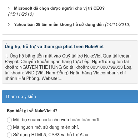
Microsoft đã chọn được người cho vị trí CEO?
(15/11/2013)
(14/11/2013)
Yahoo bán 29 tên miền không hề sử dụng đến
Ủng hộ, hỗ trợ và tham gia phát triển NukeViet
1. Ủng hộ bằng tiền mặt vào Quỹ tài trợ NukeViet Qua tài khoản
Paypal: Chuyển khoản ngân hàng trực tiếp: Người đứng tên tài
khoản: NGUYEN THE HUNG Số tài khoản: 0031000792053 Loại
tài khoản: VND (Việt Nam Đồng) Ngân hàng Vietcombank chi
nhánh Hải Phòng. Website:...
Thăm dò ý kiến
Bạn biết gì về NukeViet 4?
Một bộ sourcecode cho web hoàn toàn mới.
Mã nguồn mở, sử dụng miễn phí.
Sử dụng HTML5, CSS3 và hỗ trợ Ajax