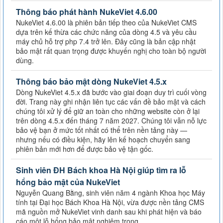
Thông báo phát hành NukeViet 4.6.00
NukeViet 4.6.00 là phiên bản tiếp theo của NukeViet CMS
dựa trên kế thừa các chức năng của dòng 4.5 và yêu cầu
máy chủ hỗ trợ php 7.4 trở lên. Đây cũng là bản cập nhật
bảo mật rất quan trọng được khuyến nghị cho toàn bộ người
dùng.
Thông báo bảo mật dòng NukeViet 4.5.x
Dòng NukeViet 4.5.x đã bước vào giai đoạn duy trì cuối vòng
đời. Trang này ghi nhận liên tục các vấn đề bảo mật và cách
chúng tôi xử lý để giữ an toàn cho những website còn ở lại
trên dòng 4.5.x đến tháng 7 năm 2027. Chúng tôi vẫn nỗ lực
bảo vệ bạn ở mức tốt nhất có thể trên nền tảng này —
nhưng nếu có điều kiện, hãy lên kế hoạch chuyển sang
phiên bản mới hơn để được bảo vệ tận gốc.
Sinh viên ĐH Bách khoa Hà Nội giúp tìm ra lỗ
hổng bảo mật của NukeViet
Nguyễn Quang Bằng, sinh viên năm 4 ngành Khoa học Máy
tính tại Đại học Bách Khoa Hà Nội, vừa được nền tảng CMS
mã nguồn mở NukeViet vinh danh sau khi phát hiện và báo
cáo một lỗ hổng bảo mật nghiêm trọng.