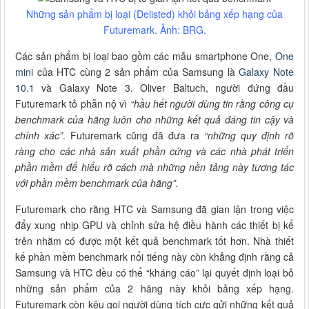
Những sản phẩm bị loại (Delisted) khỏi bảng xếp hạng của
Futuremark. Ảnh: BRG.
Các sản phẩm bị loại bao gồm các mẫu smartphone One,
One
mini
của HTC cùng 2 sản phẩm của Samsung là
Galaxy Note
10.1
và Galaxy Note 3. Oliver Baltuch, người đứng đầu
Futuremark tỏ phẫn nộ vì
“hầu hết người dùng tin rằng công cụ
benchmark của hãng luôn cho những kết quả đáng tin cậy và
chính xác”
. Futuremark cũng đã đưa ra
“những quy định rõ
ràng cho các nhà sản xuất phần cứng và các nhà phát triển
phần mềm để hiểu rõ cách mà những nền tảng này tương tác
với phần mềm benchmark của hãng”.
Futuremark cho rằng HTC và Samsung đã gian lận trong việc
đẩy xung nhịp GPU và chỉnh sửa hệ điều hành các thiết bị kể
trên nhằm có được một kết quả benchmark tốt hơn. Nhà thiết
kế phần mềm benchmark nổi tiếng này còn khẳng định rằng cả
Samsung và HTC đều có thể “kháng cáo” lại quyết định loại bỏ
những sản phẩm của 2 hãng này khỏi bảng xếp hạng.
Futuremark còn kêu gọi người dùng tích cực gửi những kết quả