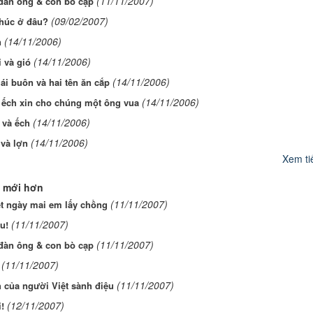
(11/11/2007)
đàn ông & con bò cạp
(09/02/2007)
húc ở đâu?
(14/11/2006)
n
(14/11/2006)
i và gió
(14/11/2006)
ái buôn và hai tên ăn cắp
(14/11/2006)
 ếch xin cho chúng một ông vua
(14/11/2006)
 và ếch
(14/11/2006)
 và lợn
Xem tiế
 mới hơn
(11/11/2007)
ết ngày mai em lấy chồng
(11/11/2007)
u!
(11/11/2007)
đàn ông & con bò cạp
(11/11/2007)
(11/11/2007)
 của người Việt sành điệu
(12/11/2007)
!