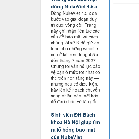
dòng NukeViet 4.5.x
Dòng NukeViet 4.5.x đã
bước vào giai đoạn duy
trì cuối vòng đời. Trang
này ghi nhận liên tục các
vấn đề bảo mật và cách
chúng tôi xử lý để giữ an
toàn cho những website
còn ở lại trên dòng 4.5.x
đến tháng 7 năm 2027.
Chúng tôi vẫn nỗ lực bảo
vệ bạn ở mức tốt nhất có
thể trên nền tảng này —
nhưng nếu có điều kiện,
hãy lên kế hoạch chuyển
sang phiên bản mới hơn
để được bảo vệ tận gốc.
Sinh viên ĐH Bách
khoa Hà Nội giúp tìm
ra lỗ hổng bảo mật
của NukeViet