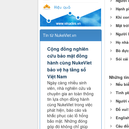
Người 
Hạnh p
Khỉ co
Mặt trờ
Người l
Tin từ NukeViet.vn
Họ nhà
Cộng đồng nghiên
Bò đực
cứu bảo mật đồng
Sói cái
hành cùng NukeViet
bảo vệ hạ tầng số
Việt Nam
Những tin
Ngày càng nhiều sinh
Nếu bi
viên, nhà nghiên cứu và
Tình yê
chuyên gia an toàn thông
tin lựa chọn đồng hành
Người 
cùng NukeViet trong việc
Đố vui!
phát hiện, báo cáo và
khắc phục các lỗ hổng
English
bảo mật. Những đóng
Câu đối
góp đó không chỉ giúp