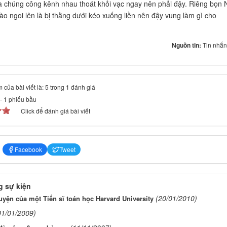
à chúng công kênh nhau thoát khỏi vạc ngay nên phải đậy. Riêng bọn N
ào ngoi lên là bị thằng dưới kéo xuống liền nên đậy vung làm gì cho
Nguồn tin:
Tin nhắ
 của bài viết là: 5 trong 1 đánh giá
-
1
phiếu bầu
Click để đánh giá bài viết
Facebook
Tweet
 sự kiện
(20/01/2010)
yện của một Tiến sĩ toán học Harvard University
01/01/2009)