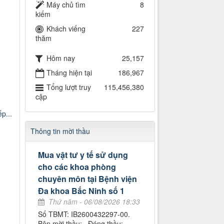
Máy chủ tìm
8
kiếm
Khách viếng
227
thăm
Hôm nay
25,157
Tháng hiện tại
186,967
Tổng lượt truy
115,456,380
cập
p...
Thông tin mời thầu
Mua vật tư y tế sử dụng
cho các khoa phòng
chuyên môn tại Bệnh viện
Đa khoa Bắc Ninh số 1
Thứ năm - 06/08/2026 18:33
Số TBMT: IB2600432297-00.
Bên mời thầu: . Đóng thầu: