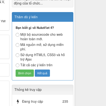
.V,
động của tổ chức...
Thăm dò ý kiến
n YM!
Bạn biết gì về NukeViet 4?
Một bộ sourcecode cho web
hoàn toàn mới.
Mã nguồn mở, sử dụng miễn
phí.
Sử dụng HTML5, CSS3 và hỗ
trợ Ajax
Tất cả các ý kiến trên
Thống kê truy cập
Đang truy cập
235