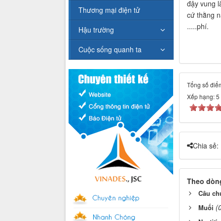
đậy vung l
Thương mại điện tử
cứ thằng n
.....phí.
Hậu trường
Cuộc sống quanh ta
Tổng số điểm
Xếp hạng:
5
Chia sẻ:
Theo dòng
Câu chu
(
Muối