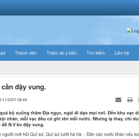
oad
Thành viên
Thăm dò ý kiến
Tìm kiếm
Liên hệ
cần đậy vung.
1/11/2007 08:49
 quá bộ xuống thăm Địa ngục, ngài đi dạo mọi nơi. Đến khu vạc d
tội nhân, mỗi vạc đều có ghi tên mỗi nước. Nhưng lạ thay, chỉ du
c đề N.V ko đậy vung.
 người mới hỏi Quỉ sứ, Quỉ sứ cười hà hà: - Dân các nước khác nếu ko