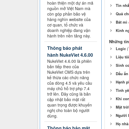
hoàn thiện một dự án mã
Tin nh
nguồn mở Việt Nam mà
còn góp phần bảo vệ
Quả chu
hàng nghìn website của
Bát mì
cơ quan, tổ chức và
doanh nghiệp đang vận
Kinh n
hành trên nền tảng này.
Những tin
Thông báo phát
(
Logic
hành NukeViet 4.6.00
Liệu tô
NukeViet 4.6.00 là phiên
Sinh c
bản tiếp theo của
NukeViet CMS dựa trên
Dấu ấn 
kế thừa các chức năng
Hạnh p
của dòng 4.5 và yêu cầu
máy chủ hỗ trợ php 7.4
Tình yê
trở lên. Đây cũng là bản
Khỉ co
cập nhật bảo mật rất
quan trọng được khuyến
Mặt trờ
nghị cho toàn bộ người
Người l
dùng.
Họ nhà
Thông báo bảo mật