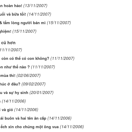
(13/11/2007)
ắn hoàn hảo!
(14/11/2007)
ối và bữa tối!
(15/11/2007)
 & tấm lòng người bán mì
(15/11/2007)
ghiệm!
 cũ hơn
11/11/2007)
(11/11/2007)
i còn có thể có con không?
(11/11/2007)
on như thế nào ?
(02/06/2007)
mùa thi!
(09/02/2007)
húc ở đâu?
(20/01/2007)
u và sự hy sinh
(14/11/2006)
n
(14/11/2006)
i và gió
(14/11/2006)
ái buôn và hai tên ăn cắp
(14/11/2006)
 ếch xin cho chúng một ông vua