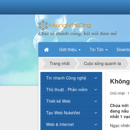
Chia sẻ thành công, kết nối đam mê
Giới thiệu
Tin Tức
Downl
Trang nhất
Cuộc sống quanh ta
Tin nhanh Công nghệ
Không 
Thủ thuật - Phần mềm
Chủ nhật - 1
Thiết kế Web
Chúa trời
đang nấu 
Tạo Web NukeViet
nhất 1 vạ
Web & Internet
Ngạc nhiên