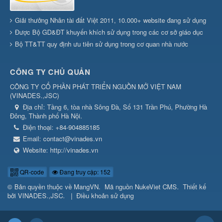
Giải thưởng Nhân tài đất Việt 2011, 10.000+ website đang sử dụng
Được Bộ GD&ĐT khuyến khích sử dụng trong các cơ sở giáo dục
Bộ TT&TT quy định ưu tiên sử dụng trong cơ quan nhà nước
CÔNG TY CHỦ QUẢN
CÔNG TY CỔ PHẦN PHÁT TRIỂN NGUỒN MỞ VIỆT NAM
(
VINADES.,JSC
)
Địa chỉ:
Tầng 6, tòa nhà Sông Đà, Số 131 Trần Phú, Phường Hà
Đông, Thành phố Hà Nội.
Điện thoại:
+84-904885185
Email:
contact@vinades.vn
Website:
http://vinades.vn
QR-code
Đang truy cập: 152
© Bản quyền thuộc về
MangVN
.
Mã nguồn
NukeViet CMS
.
Thiết kế
bởi
VINADES.,JSC
.
|
Điều khoản sử dụng