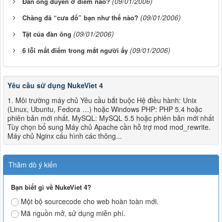
(09/01/2006)
Đàn ông duyên ở điểm nào?
(09/01/2006)
Chàng đã “cưa đổ” bạn như thế nào?
(09/01/2006)
Tật của đàn ông
(09/01/2006)
6 lỗi mất điểm trong mắt người ấy
Yêu cầu sử dụng NukeViet 4
1. Môi trường máy chủ Yêu cầu bắt buộc Hệ điều hành: Unix
(Linux, Ubuntu, Fedora …) hoặc Windows PHP: PHP 5.4 hoặc
phiên bản mới nhất. MySQL: MySQL 5.5 hoặc phiên bản mới nhất
Tùy chọn bổ sung Máy chủ Apache cần hỗ trợ mod mod_rewrite.
Máy chủ Nginx cấu hình các thông...
Thăm dò ý kiến
Bạn biết gì về NukeViet 4?
Một bộ sourcecode cho web hoàn toàn mới.
Mã nguồn mở, sử dụng miễn phí.