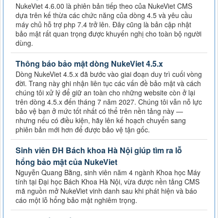
NukeViet 4.6.00 là phiên bản tiếp theo của NukeViet CMS
dựa trên kế thừa các chức năng của dòng 4.5 và yêu cầu
máy chủ hỗ trợ php 7.4 trở lên. Đây cũng là bản cập nhật
bảo mật rất quan trọng được khuyến nghị cho toàn bộ người
dùng.
Thông báo bảo mật dòng NukeViet 4.5.x
Dòng NukeViet 4.5.x đã bước vào giai đoạn duy trì cuối vòng
đời. Trang này ghi nhận liên tục các vấn đề bảo mật và cách
chúng tôi xử lý để giữ an toàn cho những website còn ở lại
trên dòng 4.5.x đến tháng 7 năm 2027. Chúng tôi vẫn nỗ lực
bảo vệ bạn ở mức tốt nhất có thể trên nền tảng này —
nhưng nếu có điều kiện, hãy lên kế hoạch chuyển sang
phiên bản mới hơn để được bảo vệ tận gốc.
Sinh viên ĐH Bách khoa Hà Nội giúp tìm ra lỗ
hổng bảo mật của NukeViet
Nguyễn Quang Bằng, sinh viên năm 4 ngành Khoa học Máy
tính tại Đại học Bách Khoa Hà Nội, vừa được nền tảng CMS
mã nguồn mở NukeViet vinh danh sau khi phát hiện và báo
cáo một lỗ hổng bảo mật nghiêm trọng.