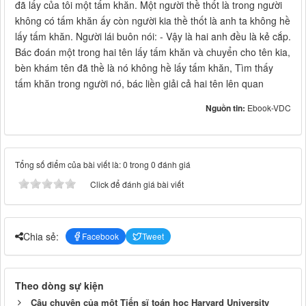
đã lấy của tôi một tấm khăn. Một người thề thốt là trong người
không có tấm khăn ấy còn người kia thề thốt là anh ta không hề
lấy tấm khăn. Người lái buôn nói: - Vậy là hai anh đều là kẻ cắp.
Bác đoán một trong hai tên lấy tấm khăn và chuyển cho tên kia,
bèn khám tên đã thề là nó không hề lấy tấm khăn, Tìm thấy
tấm khăn trong người nó, bác liền giải cả hai tên lên quan
Nguồn tin:
Ebook-VDC
Tổng số điểm của bài viết là: 0 trong 0 đánh giá
Click để đánh giá bài viết
Chia sẻ:
Facebook
Tweet
Theo dòng sự kiện
Câu chuyện của một Tiến sĩ toán học Harvard University