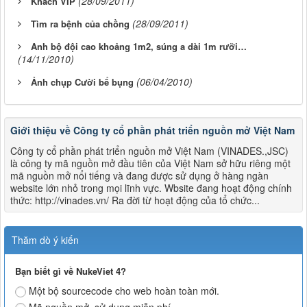
(28/09/2011)
Khách VIP
(28/09/2011)
Tìm ra bệnh của chồng
Anh bộ đội cao khoảng 1m2, súng a dài 1m rưỡi…
(14/11/2010)
(06/04/2010)
Ảnh chụp Cười bể bụng
Giới thiệu về Công ty cổ phần phát triển nguồn mở Việt Nam
Công ty cổ phần phát triển nguồn mở Việt Nam (VINADES.,JSC)
là công ty mã nguồn mở đầu tiên của Việt Nam sở hữu riêng một
mã nguồn mở nổi tiếng và đang được sử dụng ở hàng ngàn
website lớn nhỏ trong mọi lĩnh vực. Wbsite đang hoạt động chính
thức: http://vinades.vn/ Ra đời từ hoạt động của tổ chức...
Thăm dò ý kiến
Bạn biết gì về NukeViet 4?
Một bộ sourcecode cho web hoàn toàn mới.