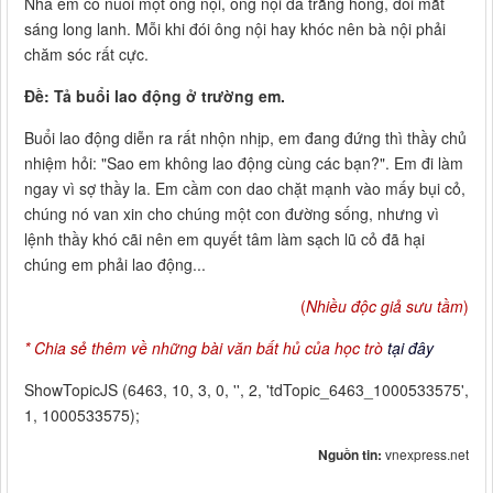
Nhà em có nuôi một ông nội, ông nội da trắng hồng, đôi mắt
sáng long lanh. Mỗi khi đói ông nội hay khóc nên bà nội phải
chăm sóc rất cực.
Đề: Tả buổi lao động ở trường em.
Buổi lao động diễn ra rất nhộn nhịp, em đang đứng thì thầy chủ
nhiệm hỏi: "Sao em không lao động cùng các bạn?". Em đi làm
ngay vì sợ thầy la. Em cầm con dao chặt mạnh vào mấy bụi cỏ,
chúng nó van xin cho chúng một con đường sống, nhưng vì
lệnh thầy khó cãi nên em quyết tâm làm sạch lũ cỏ đã hại
chúng em phải lao động...
(
Nhiều độc giả sưu tầm
)
* Chia sẻ thêm về những bài văn bất hủ của học trò
tại đây
ShowTopicJS (6463, 10, 3, 0, '', 2, 'tdTopic_6463_1000533575',
1, 1000533575);
Nguồn tin:
vnexpress.net