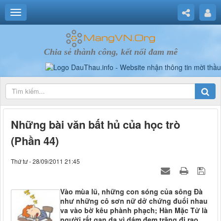
Chia sẻ thành công, kết nối đam mê
Những bài văn bất hủ của học trò
(Phần 44)
Thứ tư - 28/09/2011 21:45
Vào mùa lũ, những con sóng của sông Đà
như những cô sơn nữ dở chứng đuổi nhau
va vào bờ kêu phành phạch; Hàn Mặc Tử là
người rất gan dạ vì dám đem trăng đi rao