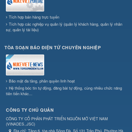
Tích hợp bán hàng trực tuyến
Tích hợp các nghiệp vụ quản lý (quản lý khách hàng, quản lý nhân
sự, quản lý tài liệu)
TÒA SOẠN BÁO ĐIỆN TỬ CHUYÊN NGHIỆP
Bảo mật đa tầng, phân quyền linh hoạt
Hệ thống bóc tin tự động, đăng bài tự động, cùng nhiều chức năng
tiên tiến khác...
CÔNG TY CHỦ QUẢN
CÔNG TY CỔ PHẦN PHÁT TRIỂN NGUỒN MỞ VIỆT NAM
(
VINADES.,JSC
)
Địa chỉ:
Tầng 6, tòa nhà Sông Đà, Số 131 Trần Phú, Phường Hà