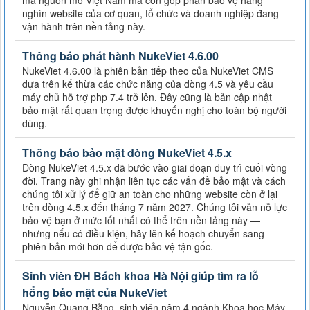
mã nguồn mở Việt Nam mà còn góp phần bảo vệ hàng
nghìn website của cơ quan, tổ chức và doanh nghiệp đang
vận hành trên nền tảng này.
Thông báo phát hành NukeViet 4.6.00
NukeViet 4.6.00 là phiên bản tiếp theo của NukeViet CMS
dựa trên kế thừa các chức năng của dòng 4.5 và yêu cầu
máy chủ hỗ trợ php 7.4 trở lên. Đây cũng là bản cập nhật
bảo mật rất quan trọng được khuyến nghị cho toàn bộ người
dùng.
Thông báo bảo mật dòng NukeViet 4.5.x
Dòng NukeViet 4.5.x đã bước vào giai đoạn duy trì cuối vòng
đời. Trang này ghi nhận liên tục các vấn đề bảo mật và cách
chúng tôi xử lý để giữ an toàn cho những website còn ở lại
trên dòng 4.5.x đến tháng 7 năm 2027. Chúng tôi vẫn nỗ lực
bảo vệ bạn ở mức tốt nhất có thể trên nền tảng này —
nhưng nếu có điều kiện, hãy lên kế hoạch chuyển sang
phiên bản mới hơn để được bảo vệ tận gốc.
Sinh viên ĐH Bách khoa Hà Nội giúp tìm ra lỗ
hổng bảo mật của NukeViet
Nguyễn Quang Bằng, sinh viên năm 4 ngành Khoa học Máy