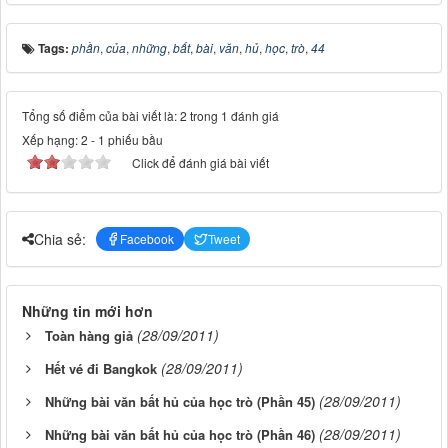
Tags:
phần
,
của
,
những
,
bất
,
bài
,
văn
,
hủ
,
học
,
trò
,
44
Tổng số điểm của bài viết là: 2 trong 1 đánh giá
Xếp hạng:
2
-
1
phiếu bầu
Click để đánh giá bài viết
Chia sẻ:
Facebook
Tweet
Những tin mới hơn
(28/09/2011)
Toàn hàng giả
(28/09/2011)
Hết vé đi Bangkok
(28/09/2011)
Những bài văn bất hủ của học trò (Phần 45)
(28/09/2011)
Những bài văn bất hủ của học trò (Phần 46)