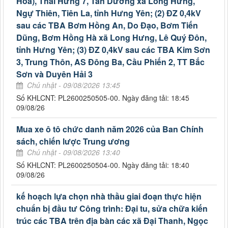
Hòa), Thái Hưng 7, Tân Dương xã Long Hưng,
Ngự Thiên, Tiên La, tỉnh Hưng Yên; (2) ĐZ 0,4kV
sau các TBA Bơm Hồng An, Do Đạo, Bơm Tiến
Dũng, Bơm Hồng Hà xã Long Hưng, Lê Quý Đôn,
tỉnh Hưng Yên; (3) ĐZ 0,4kV sau các TBA Kim Sơn
3, Trung Thôn, AS Đông Ba, Cầu Phiến 2, TT Bắc
Sơn và Duyên Hải 3
Chủ nhật - 09/08/2026 13:45
Số KHLCNT: PL2600250505-00. Ngày đăng tải: 18:45
09/08/26
Mua xe ô tô chức danh năm 2026 của Ban Chính
sách, chiến lược Trung ương
Chủ nhật - 09/08/2026 13:40
Số KHLCNT: PL2600250504-00. Ngày đăng tải: 18:40
09/08/26
kế hoạch lựa chọn nhà thầu giai đoạn thực hiện
chuẩn bị đầu tư Công trình: Đại tu, sửa chữa kiến
trúc các TBA trên địa bàn các xã Đại Thanh, Ngọc