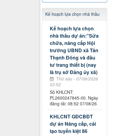
Kế hoạch lựa chọn nhà thầu
Kế hoạch lựa chọn
nhà thầu dự án:"Sửa
chữa, nâng cấp Hội
trường UBND xã Tân
Thạnh Đông và đầu
tư trang thiết bị (nay
là trụ sở Đảng ủy xã)
Thứ sáu - 07/08/2026
03:52
Số KHLCNT:
PL2600247845-00. Ngày
đăng tải: 08:52 07/08/26
KHLCNT GĐCBĐT
dự án Nâng cấp, cải
tạo tuyến kiệt 86