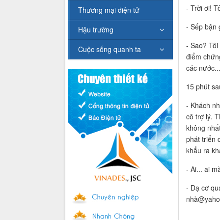
- Trời ơi! 
Thương mại điện tử
- Sếp bận 
Hậu trường
- Sao? Tôi
Cuộc sống quanh ta
điểm chứng
các nước..
15 phút sa
- Khách nh
cô trợ lý.
không nhất
phát triển
khẩu ra kh
- Ai... ai 
- Dạ cơ qu
nhà@yahoo