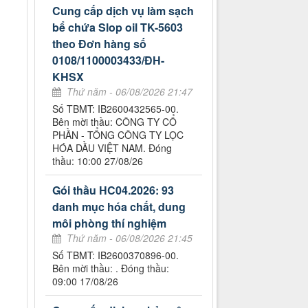
Cung cấp dịch vụ làm sạch
bể chứa Slop oil TK-5603
theo Đơn hàng số
0108/1100003433/ĐH-
KHSX
Thứ năm - 06/08/2026 21:47
Số TBMT: IB2600432565-00.
Bên mời thầu: CÔNG TY CỔ
PHẦN - TỔNG CÔNG TY LỌC
HÓA DẦU VIỆT NAM. Đóng
thầu: 10:00 27/08/26
Gói thầu HC04.2026: 93
danh mục hóa chất, dung
môi phòng thí nghiệm
Thứ năm - 06/08/2026 21:45
Số TBMT: IB2600370896-00.
Bên mời thầu: . Đóng thầu:
09:00 17/08/26