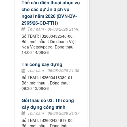
Thẻ cào điện thoại phục vụ
cho các dự án dịch vụ
ngoài năm 2026 (DVN-DV-
2965/26-CĐ-TTH)
Thứ năm - 06/08/2026 21:40
Số TBMT: IB2600432540-00.
Bên mời thầu: Liên doanh Việt-
Nga Vietsovpetro. Đóng thầu:
14:00 14/08/26
Thi công xây dựng
Thứ năm - 06/08/2026 21:39
Số TBMT: IB2600418380-01.
Bên mời thầu: . Đóng thầu:
09:30 13/08/26
Gói thầu số 03: Thi công
xây dựng công trình
Thứ năm - 06/08/2026 21:37
Số TBMT: IB2600424919-00.
Bên mời thầu: . Đóng thầu: