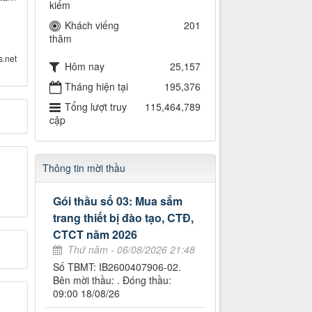
kiếm
Khách viếng
201
thăm
s.net
Hôm nay
25,157
Tháng hiện tại
195,376
Tổng lượt truy
115,464,789
cập
Thông tin mời thầu
Gói thầu số 03: Mua sắm
trang thiết bị đào tạo, CTĐ,
CTCT năm 2026
Thứ năm - 06/08/2026 21:48
Số TBMT: IB2600407906-02.
Bên mời thầu: . Đóng thầu:
09:00 18/08/26