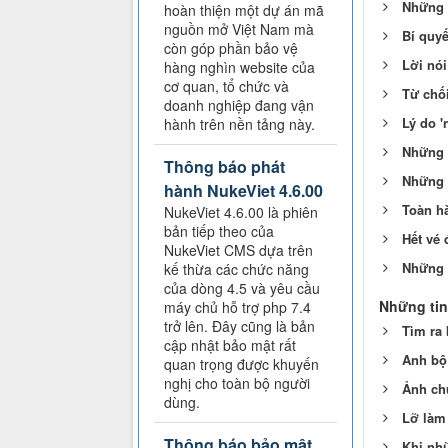
Những b
hoàn thiện một dự án mã
nguồn mở Việt Nam mà
Bí quyế
còn góp phần bảo vệ
Lời nói
hàng nghìn website của
cơ quan, tổ chức và
Từ chố
doanh nghiệp đang vận
Lý do '
hành trên nền tảng này.
Những b
Thông báo phát
Những b
hành NukeViet 4.6.00
Toàn h
NukeViet 4.6.00 là phiên
bản tiếp theo của
Hết vé 
NukeViet CMS dựa trên
Những b
kế thừa các chức năng
của dòng 4.5 và yêu cầu
Những tin
máy chủ hỗ trợ php 7.4
trở lên. Đây cũng là bản
Tìm ra
cập nhật bảo mật rất
Anh bộ
quan trọng được khuyến
nghị cho toàn bộ người
Ảnh ch
dùng.
Lỡ làm
Thông báo bảo mật
Khi nhữ