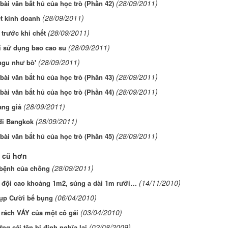
(28/09/2011)
ài văn bất hủ của học trò (Phần 42)
(28/09/2011)
t kinh doanh
(28/09/2011)
 trước khi chết
(28/09/2011)
i sử dụng bao cao su
(28/09/2011)
ngu như bò'
(28/09/2011)
ài văn bất hủ của học trò (Phần 43)
(28/09/2011)
ài văn bất hủ của học trò (Phần 44)
(28/09/2011)
àng giả
(28/09/2011)
đi Bangkok
(28/09/2011)
ài văn bất hủ của học trò (Phần 45)
 cũ hơn
(28/09/2011)
 bệnh của chồng
(14/11/2010)
 đội cao khoảng 1m2, súng a dài 1m rưỡi…
(06/04/2010)
ụp Cười bể bụng
(03/04/2010)
 rách VÁY của một cô gái
(02/08/2009)
ng cái tên bị định nghĩa lại