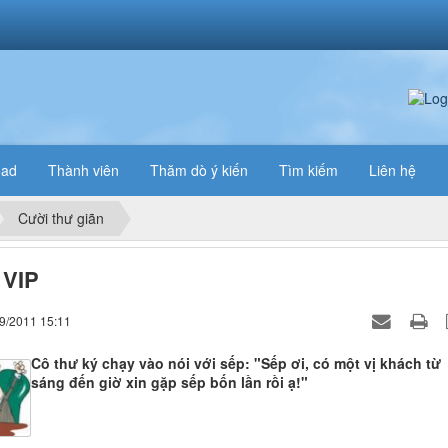
oad
Thành viên
Thăm dò ý kiến
Tìm kiếm
Liên hệ
Cười thư giãn
 VIP
09/2011 15:11
Cô thư ký chạy vào nói với sếp: "Sếp ơi, có một vị khách từ
sáng đến giờ xin gặp sếp bốn lần rồi ạ!"