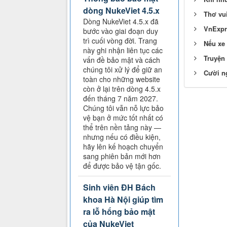
dòng NukeViet 4.5.x
Thơ vui
Dòng NukeViet 4.5.x đã
VnExpr
bước vào giai đoạn duy
trì cuối vòng đời. Trang
Nếu xe
này ghi nhận liên tục các
Truyện 
vấn đề bảo mật và cách
chúng tôi xử lý để giữ an
Cười ng
toàn cho những website
còn ở lại trên dòng 4.5.x
đến tháng 7 năm 2027.
Chúng tôi vẫn nỗ lực bảo
vệ bạn ở mức tốt nhất có
thể trên nền tảng này —
nhưng nếu có điều kiện,
hãy lên kế hoạch chuyển
sang phiên bản mới hơn
để được bảo vệ tận gốc.
Sinh viên ĐH Bách
khoa Hà Nội giúp tìm
ra lỗ hổng bảo mật
của NukeViet