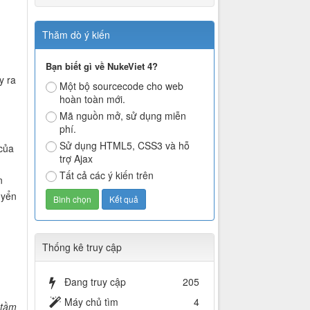
Thăm dò ý kiến
Bạn biết gì về NukeViet 4?
y ra
Một bộ sourcecode cho web
hoàn toàn mới.
Mã nguồn mở, sử dụng miễn
phí.
Sử dụng HTML5, CSS3 và hỗ
của
trợ Ajax
Tất cả các ý kiến trên
n
uyển
Thống kê truy cập
Đang truy cập
205
Máy chủ tìm
4
 tầm