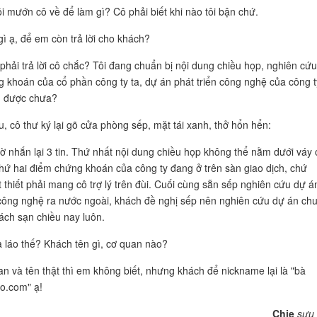
Tôi mướn cô về để làm gì? Cô phải biết khi nào tôi bận chứ.
gì ạ, để em còn trả lời cho khách?
 phải trả lời cô chắc? Tôi đang chuẩn bị nội dung chiều họp, nghiên cứu
 khoán của cổ phần công ty ta, dự án phát triển công nghệ của công t
. được chưa?
u, cô thư ký lại gõ cửa phòng sếp, mặt tái xanh, thở hổn hển:
ờ nhắn lại 3 tin. Thứ nhất nội dung chiều họp không thể nằm dưới váy 
 Thứ hai điểm chứng khoán của công ty đang ở trên sàn giao dịch, chứ
 thiết phải mang cô trợ lý trên đùi. Cuối cùng sẵn sếp nghiên cứu dự á
 công nghệ ra nước ngoài, khách đề nghị sếp nên nghiên cứu dự án ch
ách sạn chiều nay luôn.
mà láo thế? Khách tên gì, cơ quan nào?
an và tên thật thì em không biết, nhưng khách để nickname lại là "bà
.com" ạ!
Chie
sưu