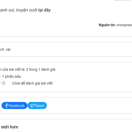
ranh vui, truyện cười
tại đây
Nguồn tin:
vnexpres
ách
,
vip
 của bài viết là: 2 trong 1 đánh giá
-
1
phiếu bầu
Click để đánh giá bài viết
Facebook
Tweet
 mới hơn