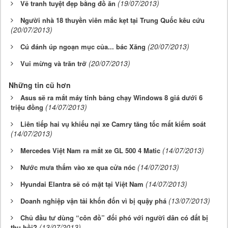
(19/07/2013)
Vẽ tranh tuyệt đẹp bằng đồ ăn
Người nhà 18 thuyền viên mắc kẹt tại Trung Quốc kêu cứu
(20/07/2013)
(20/07/2013)
Cú đánh úp ngoạn mục của... bác Xăng
(20/07/2013)
Vui mừng và trăn trở
Những tin cũ hơn
Asus sẽ ra mắt máy tính bảng chạy Windows 8 giá dưới 6
(14/07/2013)
triệu đồng
Liên tiếp hai vụ khiếu nại xe Camry tăng tốc mất kiểm soát
(14/07/2013)
(14/07/2013)
Mercedes Việt Nam ra mắt xe GL 500 4 Matic
(14/07/2013)
Nước mưa thấm vào xe qua cửa nóc
(14/07/2013)
Hyundai Elantra sẽ có mặt tại Việt Nam
(13/07/2013)
Doanh nghiệp vận tải khốn đốn vì bị quậy phá
Chủ đầu tư dùng “côn đồ” đối phó với người dân có đất bị
(13/07/2013)
thu hồi?