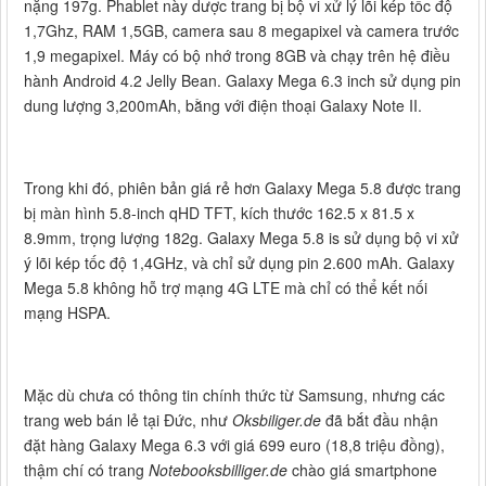
nặng 197g. Phablet này dược trang bị bộ vi xử lý lõi kép tốc độ
1,7Ghz, RAM 1,5GB, camera sau 8 megapixel và camera trước
1,9 megapixel. Máy có bộ nhớ trong 8GB và chạy trên hệ điều
hành Android 4.2 Jelly Bean. Galaxy Mega 6.3 inch sử dụng pin
dung lượng 3,200mAh, bằng với điện thoại Galaxy Note II.
Trong khi đó, phiên bản giá rẻ hơn Galaxy Mega 5.8 được trang
bị màn hình 5.8-inch qHD TFT, kích thước 162.5 x 81.5 x
8.9mm, trọng lượng 182g. Galaxy Mega 5.8 is sử dụng bộ vi xử
ý lõi kép tốc độ 1,4GHz, và chỉ sử dụng pin 2.600 mAh. Galaxy
Mega 5.8 không hỗ trợ mạng 4G LTE mà chỉ có thể kết nối
mạng HSPA.
Mặc dù chưa có thông tin chính thức từ Samsung, nhưng các
trang web bán lẻ tại Đức, như
Oksbiliger.de
đã bắt đầu nhận
đặt hàng Galaxy Mega 6.3 với giá 699 euro (18,8 triệu đồng),
thậm chí có trang
Notebooksbilliger.de
chào giá smartphone