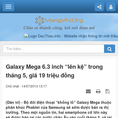
Chia sẻ thành công, kết nối đam mê
Galaxy Mega 6.3 inch “lên kệ” trong
tháng 5, giá 19 triệu đồng
Chủ nhật - 14/07/2013 13:17
(Dân trí) - Bộ đôi điện thoại “khổng lồ” Galaxy Mega thuộc
phân khúc Phablet của Samsung sẽ sớm được bán ra thị
trường. Theo một nguồn tin, hai smartphone cỡ lớn này
sẽ được bán tại các nước châu Âu vào cuối tháng 5, và tại