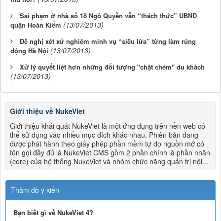
Sai phạm ở nhà số 18 Ngô Quyền vẫn “thách thức” UBND
(13/07/2013)
quận Hoàn Kiếm
Đề nghị xét xử nghiêm minh vụ “siêu lừa” từng làm rúng
(13/07/2013)
động Hà Nội
Xử lý quyết liệt hơn những đối tượng "chặt chém" du khách
(13/07/2013)
Giới thiệu về NukeViet
Giới thiệu khái quát NukeViet là một ứng dụng trên nền web có
thể sử dụng vào nhiều mục đích khác nhau. Phiên bản đang
được phát hành theo giấy phép phần mềm tự do nguồn mở có
tên gọi đầy đủ là NukeViet CMS gồm 2 phần chính là phần nhân
(core) của hệ thống NukeViet và nhóm chức năng quản trị nội...
Thăm dò ý kiến
Bạn biết gì về NukeViet 4?