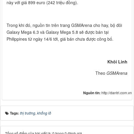
này với giá 899 euro (242 triệu đồng).
Trong khi đó, nguồn tin trên trang GSMArena cho hay, bộ đôi
Galaxy Mega 6.3 và Galaxy Mega 5.8 sẽ được bán tại
Philippines từ ngày 14/6 tới, giá bán chưa được công bố.
Khôi Linh
Theo
GSMArena
Nguồn tin:
http://dantri.com.vn
Tags:
thị trường
,
khổng lồ
Tổng số điểm của bài viết là: 0 trong 0 đánh giá