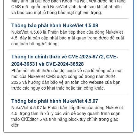
Máy tính tại Đại học Bách Khoa Hà Nội, vừa được nền tảng
CMS mã nguồn mở NukeViet vinh danh sau khi phát hiện
và báo cáo một lỗ hổng bảo mật nghiêm trọng.
Thông báo phát hành NukeViet 4.5.08
NukeViet 4.5.08 là Phiên bản tiếp theo của dòng NukeViet
4.5, đây là bản cập nhật bảo mật quan trong được đề xuất
cho toàn bộ người dùng.
Thông tin chính thức về CVE-2025-8772, CVE-
2024-36531 và CVE-2024-36528
Phản hồi chính thức của đội code về các lỗ hổng bảo mật
mới của NukeViet CMS được công bố trong năm 2024-
2025 và hướng dẫn bảo vệ an toàn cho website của bạn
trước các nguy cơ khai thác hoặc tấn công khác.
Thông báo phát hành NukeViet 4.5.07
NukeViet 4.5.07 là Phiên bản tiếp theo của dòng NukeViet
4.5, trọng tâm là xử lý các vấn đề xoay quanh trình soạn
thảo CKEditor 5 và tính năng block tùy chỉnh trong giao
diện