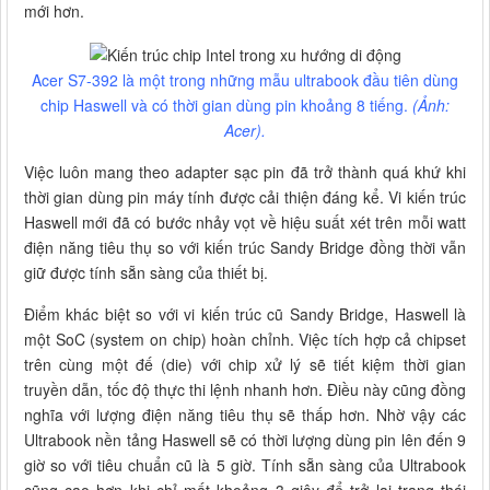
mới hơn.
Acer S7-392 là một trong những mẫu ultrabook đầu tiên dùng
chip Haswell và có thời gian dùng pin khoảng 8 tiếng.
(Ảnh:
Acer).
Việc luôn mang theo adapter sạc pin đã trở thành quá khứ khi
thời gian dùng pin máy tính được cải thiện đáng kể. Vi kiến trúc
Haswell mới đã có bước nhảy vọt về hiệu suất xét trên mỗi watt
điện năng tiêu thụ so với kiến trúc Sandy Bridge đồng thời vẫn
giữ được tính sẵn sàng của thiết bị.
Điểm khác biệt so với vi kiến trúc cũ Sandy Bridge, Haswell là
một SoC (system on chip) hoàn chỉnh. Việc tích hợp cả chipset
trên cùng một đế (die) với chip xử lý sẽ tiết kiệm thời gian
truyền dẫn, tốc độ thực thi lệnh nhanh hơn. Điều này cũng đồng
nghĩa với lượng điện năng tiêu thụ sẽ thấp hơn. Nhờ vậy các
Ultrabook nền tảng Haswell sẽ có thời lượng dùng pin lên đến 9
giờ so với tiêu chuẩn cũ là 5 giờ. Tính sẵn sàng của Ultrabook
cũng cao hơn khi chỉ mất khoảng 3 giây để trở lại trạng thái