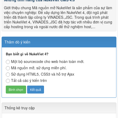
Giới thiệu chung Mã nguồn mở NukeViet là sản phẩm của sự làm
việc chuyên nghiệp: Để xây dựng lên NukeViet 4, đội ngũ phát
triển đã thành lập công ty VINADES.,JSC. Trong quá trình phát
triển NukeViet 4, VINADES.,JSC đã hợp tác với nhiều đơn vị cung
cấp hosting trong và ngoài nước để thử nghiệm host,...
Thăm dò ý kiến
Bạn biết gì về NukeViet 4?
Một bộ sourcecode cho web hoàn toàn mới.
Mã nguồn mở, sử dụng miễn phí.
Sử dụng HTML5, CSS3 và hỗ trợ Ajax
Tất cả các ý kiến trên
Thống kê truy cập