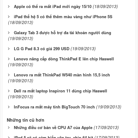
(18/09/2013)
Apple có thể ra mắt iPad mới ngày 15/10
iPad thế hệ 5 có thể thêm màu vàng như iPhone 5S
(18/09/2013)
Galaxy Tab 3 được hỗ trợ đa tài khoản người dùng
(19/09/2013)
(19/09/2013)
LG G Pad 8.3 có giá 299 USD
Lenovo nâng cấp dòng ThinkPad E lên chip Haswell
(19/09/2013)
Lenovo ra mắt ThinkPad W540 màn hình 15,5 inch
(19/09/2013)
Dell ra mắt laptop Inspiron 11 dùng chip Haswell
(19/09/2013)
(19/09/2013)
InFocus ra mắt máy tính BigTouch 70 inch
Những tin cũ hơn
(17/09/2013)
Những điều cơ bản về CPU A7 của Apple
(17/09/2013)
iPad 5 sẽ có cảm biến vân tay, chip 64 bit