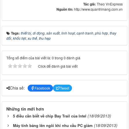
Tác giả:
Theo VnExpress
Nguồn tin:
http://www.quantrimang.com.vn
Tags:
thiết bị
,
di động
,
sản xuất
,
linh hoạt
,
cạnh tranh
,
phù hợp
,
thay
đổi
,
khốc liệt
,
xu thế
,
thu hẹp
Tổng số điểm của bài viết là: 0 trong 0 đánh giá
Click để đánh giá bài viết
Chia sẻ:
Facebook
Tweet
Những tin mới hơn
(18/09/2013)
5 điều cần biết về chip Bay Trail của Intel
(18/09/2013)
Máy tính bảng lên ngôi khi nhu cầu PC giảm