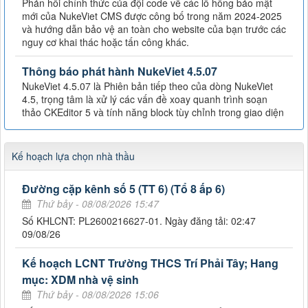
Phản hồi chính thức của đội code về các lỗ hổng bảo mật
mới của NukeViet CMS được công bố trong năm 2024-2025
và hướng dẫn bảo vệ an toàn cho website của bạn trước các
nguy cơ khai thác hoặc tấn công khác.
Thông báo phát hành NukeViet 4.5.07
NukeViet 4.5.07 là Phiên bản tiếp theo của dòng NukeViet
4.5, trọng tâm là xử lý các vấn đề xoay quanh trình soạn
thảo CKEditor 5 và tính năng block tùy chỉnh trong giao diện
Kế hoạch lựa chọn nhà thầu
Đường cặp kênh số 5 (TT 6) (Tổ 8 ấp 6)
Thứ bảy - 08/08/2026 15:47
Số KHLCNT: PL2600216627-01. Ngày đăng tải: 02:47
09/08/26
Kế hoạch LCNT Trường THCS Trí Phải Tây; Hang
mục: XDM nhà vệ sinh
Thứ bảy - 08/08/2026 15:06