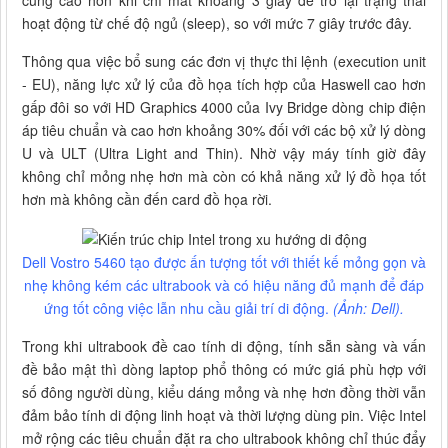
hoạt động từ chế độ ngủ (sleep), so với mức 7 giây trước đây.
Thông qua việc bổ sung các đơn vị thực thi lệnh (execution unit
- EU), năng lực xử lý của đồ họa tích hợp của Haswell cao hơn
gấp đôi so với HD Graphics 4000 của Ivy Bridge dòng chip điện
áp tiêu chuẩn và cao hơn khoảng 30% đối với các bộ xử lý dòng
U và ULT (Ultra Light and Thin). Nhờ vậy máy tính giờ đây
không chỉ mỏng nhẹ hơn mà còn có khả năng xử lý đồ họa tốt
hơn mà không cần đến card đồ họa rời.
Dell Vostro 5460 tạo được ấn tượng tốt với thiết kế mỏng gọn và
nhẹ không kém các ultrabook và có hiệu năng đủ mạnh để đáp
ứng tốt công việc lẫn nhu cầu giải trí di động.
(Ảnh: Dell).
Trong khi ultrabook đề cao tính di động, tính sẵn sàng và vấn
đề bảo mật thì dòng laptop phổ thông có mức giá phù hợp với
số đông người dùng, kiểu dáng mỏng và nhẹ hơn đồng thời vẫn
đảm bảo tính di động linh hoạt và thời lượng dùng pin. Việc Intel
mở rộng các tiêu chuẩn đặt ra cho ultrabook không chỉ thúc đẩy