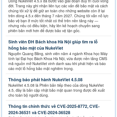
Dòng NukeViet 4.5.x đã bước vào giai đoạn duy trì cuối vòng
đời. Trang này ghi nhận liên tục các vấn đề bảo mật và cách
chúng tôi xử lý để giữ an toàn cho những website còn ở lại
trên dòng 4.5.x đến tháng 7 năm 2027. Chúng tôi vẫn nỗ lực
bảo vệ bạn ở mức tốt nhất có thể trên nền tảng này —
nhưng nếu có điều kiện, hãy lên kế hoạch chuyển sang
phiên bản mới hơn để được bảo vệ tận gốc.
Sinh viên ĐH Bách khoa Hà Nội giúp tìm ra lỗ
hổng bảo mật của NukeViet
Nguyễn Quang Bằng, sinh viên năm 4 ngành Khoa học Máy
tính tại Đại học Bách Khoa Hà Nội, vừa được nền tảng CMS
mã nguồn mở NukeViet vinh danh sau khi phát hiện và báo
cáo một lỗ hổng bảo mật nghiêm trọng.
Thông báo phát hành NukeViet 4.5.08
NukeViet 4.5.08 là Phiên bản tiếp theo của dòng NukeViet
4.5, đây là bản cập nhật bảo mật quan trong được đề xuất
cho toàn bộ người dùng.
Thông tin chính thức về CVE-2025-8772, CVE-
2024-36531 và CVE-2024-36528