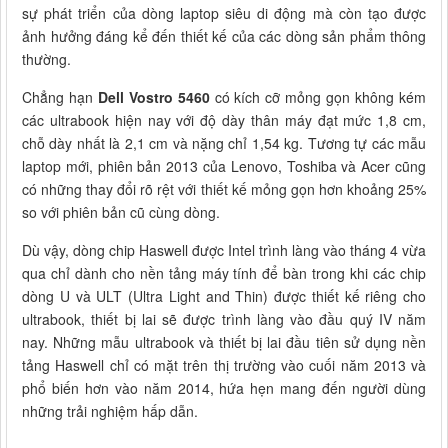
sự phát triển của dòng laptop siêu di động mà còn tạo được
ảnh hưởng đáng kể đến thiết kế của các dòng sản phẩm thông
thường.
Chẳng hạn
Dell Vostro 5460
có kích cỡ mỏng gọn không kém
các ultrabook hiện nay với độ dày thân máy đạt mức 1,8 cm,
chỗ dày nhất là 2,1 cm và nặng chỉ 1,54 kg. Tương tự các mẫu
laptop mới, phiên bản 2013 của Lenovo, Toshiba và Acer cũng
có những thay đổi rõ rệt với thiết kế mỏng gọn hơn khoảng 25%
so với phiên bản cũ cùng dòng.
Dù vậy, dòng chip Haswell được Intel trình làng vào tháng 4 vừa
qua chỉ dành cho nền tảng máy tính để bàn trong khi các chip
dòng U và ULT (Ultra Light and Thin) được thiết kế riêng cho
ultrabook, thiết bị lai sẽ được trình làng vào đầu quý IV năm
nay. Những mẫu ultrabook và thiết bị lai đầu tiên sử dụng nền
tảng Haswell chỉ có mặt trên thị trường vào cuối năm 2013 và
phổ biến hơn vào năm 2014, hứa hẹn mang đến người dùng
những trải nghiệm hấp dẫn.