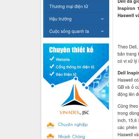
Dell đã g
Thương mại điện tử
Inspiron 
Haswell v
Hậu trường
Cuộc sống quanh ta
Theo Dell,
bản trang 
có vi xử l
Dell Inspi
Haswell có
GB và ổ cứ
động lên đế
Cũng theo 
trong dòn
inch, 15,6
các phiên
Haswell và 