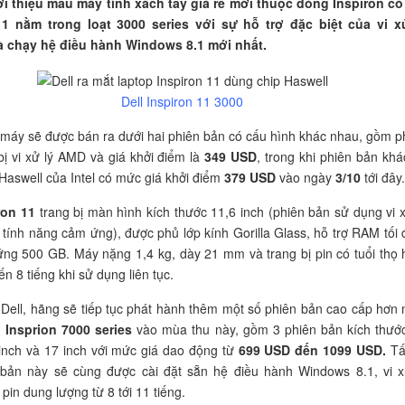
iới thiệu mẫu máy tính xách tay giá rẻ mới thuộc dòng Inspiron có
11 nằm trong loạt 3000 series với sự hỗ trợ đặc biệt của vi x
à chạy hệ điều hành Windows 8.1 mới nhất.
Dell Inspiron 11 3000
 máy sẽ được bán ra dưới hai phiên bản có cấu hình khác nhau, gồm p
bị vi xử lý AMD và giá khởi điểm là
349 USD
, trong khi phiên bản khá
ý Haswell của Intel có mức giá khởi điểm
379 USD
vào ngày
3/10
tới đây.
ron 11
trang bị màn hình kích thước 11,6 inch (phiên bản sử dụng vi x
 tính năng cảm ứng), được phủ lớp kính Gorilla Glass, hỗ trợ RAM tối 
ng 500 GB. Máy nặng 1,4 kg, dày 21 mm và trang bị pin có tuổi thọ 
n 8 tiếng khi sử dụng liên tục.
Dell, hãng sẽ tiếp tục phát hành thêm một số phiên bản cao cấp hơn
g
Insprion 7000 series
vào mùa thu này, gồm 3 phiên bản kích thướ
 inch và 17 inch với mức giá dao động từ
699 USD đến 1099 USD.
Tấ
 bản này sẽ cùng được cài đặt sẵn hệ điều hành Windows 8.1, vi x
pin dung lượng từ 8 tới 11 tiếng.