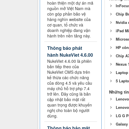
hoàn thiện một dự án mã
InFocus
nguồn mở Việt Nam mà
còn góp phần bảo vệ
Chip Br
hàng nghìn website của
Nvidia r
cơ quan, tổ chức và
doanh nghiệp đang vận
iPad M
hành trên nền tảng này.
Microso
HP côn
Thông báo phát
hành NukeViet 4.6.00
Chip A7
NukeViet 4.6.00 là phiên
Nexus 
bản tiếp theo của
NukeViet CMS dựa trên
Laptop 
kế thừa các chức năng
5 Lapto
của dòng 4.5 và yêu cầu
máy chủ hỗ trợ php 7.4
Những tin
trở lên. Đây cũng là bản
Lenovo
cập nhật bảo mật rất
quan trọng được khuyến
Lenovo
nghị cho toàn bộ người
LG G P
dùng.
Galaxy 
Thông báo bảo mật