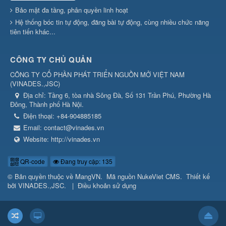
Bảo mật đa tầng, phân quyền linh hoạt
Hệ thống bóc tin tự động, đăng bài tự động, cùng nhiều chức năng
tiên tiến khác...
CÔNG TY CHỦ QUẢN
CÔNG TY CỔ PHẦN PHÁT TRIỂN NGUỒN MỞ VIỆT NAM
(
VINADES.,JSC
)
Địa chỉ:
Tầng 6, tòa nhà Sông Đà, Số 131 Trần Phú, Phường Hà
Đông, Thành phố Hà Nội.
Điện thoại:
+84-904885185
Email:
contact@vinades.vn
Website:
http://vinades.vn
QR-code
Đang truy cập: 135
© Bản quyền thuộc về
MangVN
.
Mã nguồn
NukeViet CMS
.
Thiết kế
bởi
VINADES.,JSC
.
|
Điều khoản sử dụng