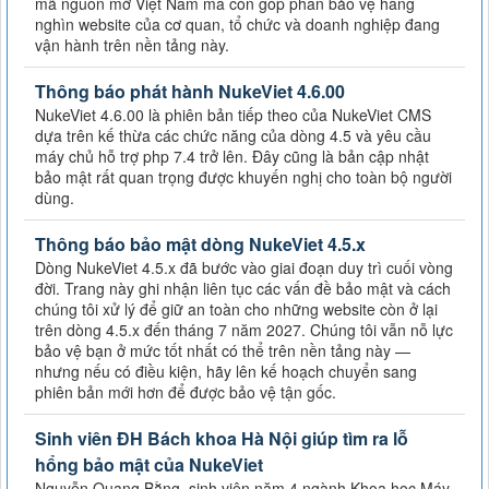
mã nguồn mở Việt Nam mà còn góp phần bảo vệ hàng
nghìn website của cơ quan, tổ chức và doanh nghiệp đang
vận hành trên nền tảng này.
Thông báo phát hành NukeViet 4.6.00
NukeViet 4.6.00 là phiên bản tiếp theo của NukeViet CMS
dựa trên kế thừa các chức năng của dòng 4.5 và yêu cầu
máy chủ hỗ trợ php 7.4 trở lên. Đây cũng là bản cập nhật
bảo mật rất quan trọng được khuyến nghị cho toàn bộ người
dùng.
Thông báo bảo mật dòng NukeViet 4.5.x
Dòng NukeViet 4.5.x đã bước vào giai đoạn duy trì cuối vòng
đời. Trang này ghi nhận liên tục các vấn đề bảo mật và cách
chúng tôi xử lý để giữ an toàn cho những website còn ở lại
trên dòng 4.5.x đến tháng 7 năm 2027. Chúng tôi vẫn nỗ lực
bảo vệ bạn ở mức tốt nhất có thể trên nền tảng này —
nhưng nếu có điều kiện, hãy lên kế hoạch chuyển sang
phiên bản mới hơn để được bảo vệ tận gốc.
Sinh viên ĐH Bách khoa Hà Nội giúp tìm ra lỗ
hổng bảo mật của NukeViet
Nguyễn Quang Bằng, sinh viên năm 4 ngành Khoa học Máy