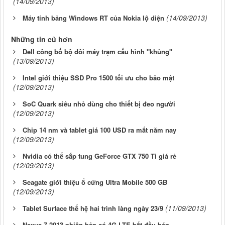
(14/09/2013)
(14/09/2013)
Máy tính bảng Windows RT của Nokia lộ diện
Những tin cũ hơn
Dell công bố bộ đôi máy trạm cấu hình "khủng"
(13/09/2013)
Intel giới thiệu SSD Pro 1500 tối ưu cho bảo mật
(12/09/2013)
SoC Quark siêu nhỏ dùng cho thiết bị đeo người
(12/09/2013)
Chip 14 nm và tablet giá 100 USD ra mắt năm nay
(12/09/2013)
Nvidia có thể sắp tung GeForce GTX 750 Ti giá rẻ
(12/09/2013)
Seagate giới thiệu ổ cứng Ultra Mobile 500 GB
(12/09/2013)
(11/09/2013)
Tablet Surface thế hệ hai trình làng ngày 23/9
Nexus 7 2013 phiên bản có 4G LTE bắt đầu bán