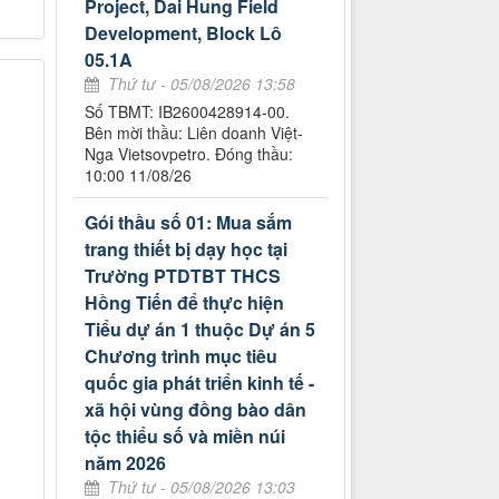
Project, Dai Hung Field
Development, Block Lô
05.1A
Thứ tư - 05/08/2026 13:58
Số TBMT: IB2600428914-00.
Bên mời thầu: Liên doanh Việt-
Nga Vietsovpetro. Đóng thầu:
10:00 11/08/26
Gói thầu số 01: Mua sắm
trang thiết bị dạy học tại
Trường PTDTBT THCS
Hồng Tiến để thực hiện
Tiểu dự án 1 thuộc Dự án 5
Chương trình mục tiêu
quốc gia phát triển kinh tế -
xã hội vùng đồng bào dân
tộc thiểu số và miền núi
năm 2026
Thứ tư - 05/08/2026 13:03