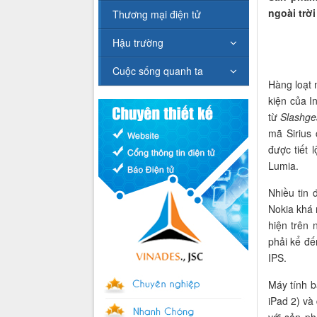
ngoài trờ
Thương mại điện tử
Hậu trường
Cuộc sống quanh ta
Hàng loạt 
kiện của I
từ
Slashge
mã Sirius
được tiết
Lumia.
Nhiều tin
Nokia khá 
hiện trên 
phải kể đế
IPS.
Máy tính 
iPad 2) và
với sản p