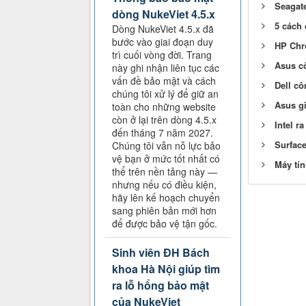
Seagate
dòng NukeViet 4.5.x
5 cách 
Dòng NukeViet 4.5.x đã
bước vào giai đoạn duy
HP Chr
trì cuối vòng đời. Trang
Asus cô
này ghi nhận liên tục các
vấn đề bảo mật và cách
Dell cô
chúng tôi xử lý để giữ an
Asus gi
toàn cho những website
còn ở lại trên dòng 4.5.x
Intel r
đến tháng 7 năm 2027.
Surface
Chúng tôi vẫn nỗ lực bảo
vệ bạn ở mức tốt nhất có
Máy tín
thể trên nền tảng này —
nhưng nếu có điều kiện,
hãy lên kế hoạch chuyển
sang phiên bản mới hơn
để được bảo vệ tận gốc.
Sinh viên ĐH Bách
khoa Hà Nội giúp tìm
ra lỗ hổng bảo mật
của NukeViet