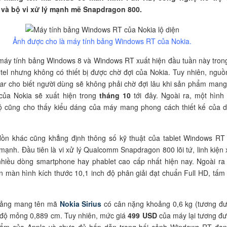
i và bộ vi xử lý mạnh mẽ Snapdragon 800.
Ảnh được cho là máy tính bảng Windows RT của Nokia.
máy tính bảng Windows 8 và Windows RT xuất hiện đầu tuần này tron
ntel nhưng không có thiết bị được chờ đợi của Nokia. Tuy nhiên, nguồn
ar
cho biết người dùng sẽ không phải chờ đợi lâu khi sản phẩm mang
 của Nokia sẽ xuất hiện trong
tháng 10
tới đây. Ngoài ra, một hình
 lộ cũng cho thấy kiểu dáng của máy mang phong cách thiết kế của 
 đồn khác cũng khẳng định thông số kỹ thuật của tablet Windows RT
mạnh. Đầu tiên là vi xử lý Qualcomm Snapdragon 800 lõi tứ, linh kiện 
nhiều dòng smartphone hay phablet cao cấp nhất hiện nay. Ngoài ra
n màn hình kích thước 10,1 inch độ phân giải đạt chuẩn Full HD, tấm
bảng mang tên mã
Nokia Sirius
có cân nặng khoảng 0,6 kg (tương đ
 độ mỏng 0,889 cm. Tuy nhiên, mức giá
499 USD
của máy lại tương đ
hẩm của Apple và chưa đủ hấp dẫn trong bối cảnh Windows RT đan