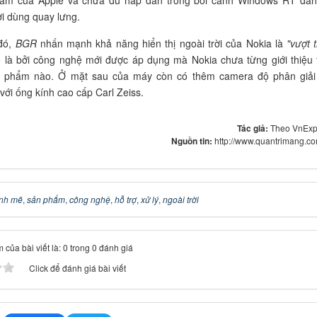
i dùng quay lưng.
 đó,
BGR
nhấn mạnh khả năng hiển thị ngoài trời của Nokia là
"vượt t
 là bởi công nghệ mới được áp dụng mà Nokia chưa từng giới thiệu 
n phẩm nào. Ở mặt sau của máy còn có thêm camera độ phân giải
với ống kính cao cấp Carl Zeiss.
Tác giả:
Theo VnExp
Nguồn tin:
http://www.quantrimang.c
nh mẽ
,
sản phẩm
,
công nghệ
,
hỗ trợ
,
xử lý
,
ngoài trời
 của bài viết là: 0 trong 0 đánh giá
Click để đánh giá bài viết