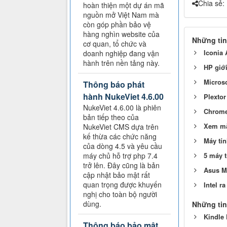
Chia sẻ:
hoàn thiện một dự án mã
nguồn mở Việt Nam mà
còn góp phần bảo vệ
hàng nghìn website của
Những tin
cơ quan, tổ chức và
Iconia 
doanh nghiệp đang vận
hành trên nền tảng này.
HP giớ
Microso
Thông báo phát
hành NukeViet 4.6.00
Plextor
NukeViet 4.6.00 là phiên
Chromeb
bản tiếp theo của
Xem mặ
NukeViet CMS dựa trên
kế thừa các chức năng
Máy tín
của dòng 4.5 và yêu cầu
5 máy t
máy chủ hỗ trợ php 7.4
trở lên. Đây cũng là bản
Asus M7
cập nhật bảo mật rất
quan trọng được khuyến
Intel r
nghị cho toàn bộ người
dùng.
Những tin
Kindle 
Thông báo bảo mật