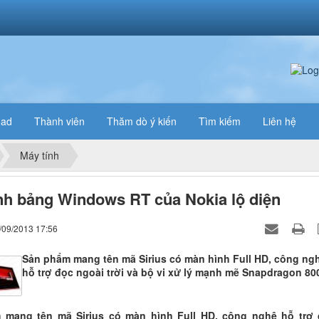
oad
Thành viên
Thăm dò ý kiến
Tìm kiếm
Liên hệ
Máy tính
nh bảng Windows RT của Nokia lộ diện
/09/2013 17:56
Sản phẩm mang tên mã Sirius có màn hình Full HD, công ng
hỗ trợ đọc ngoài trời và bộ vi xử lý mạnh mẽ Snapdragon 80
 mang tên mã Sirius có màn hình Full HD, công nghệ hỗ trợ