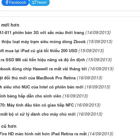
Facebook
Tweet
 mới hơn
(14/09/2013)
A1-811 phiên bản 3G với sắc màu thời trang
(15/09/2013)
i thiệu loạt máy trạm siêu mỏng dòng Zbook
(15/09/2013)
ft mua lại iPad cũ giá tối thiểu 200 USD
(15/09/2013)
 ra SSD M6 cải tiến hiệu năng và độ ổn định
(16/09/2013)
ook dùng chip Haswell ra mắt vài tháng tới
(16/09/2013)
t đối thủ mới của MacBook Pro Retina
(16/09/2013)
h siêu nhỏ NUC của Intel có phiên bản mới
(16/09/2013)
ính bảng hấp dẫn cho sinh viên
(16/09/2013)
0: Máy tính đầu tiên có giao tiếp NFC
(16/09/2013)
a mắt bộ vi xử lý dành cho máy chủ mới
 cũ hơn
(14/09/2013)
Fire HD màn hình nét hơn iPad Retina ra mắt