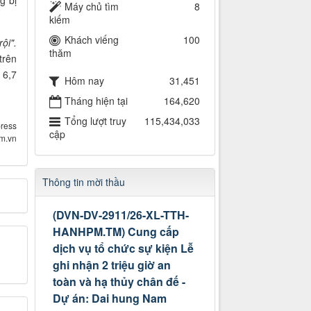
Máy chủ tìm
8
kiếm
Khách viếng
100
rội".
thăm
trên
 6,7
Hôm nay
31,451
Tháng hiện tại
164,620
Tổng lượt truy
115,434,033
ress
cập
om.vn
Thông tin mời thầu
(DVN-DV-2911/26-XL-TTH-
HANHPM.TM) Cung cấp
dịch vụ tổ chức sự kiện Lễ
ghi nhận 2 triệu giờ an
toàn và hạ thủy chân đế -
Dự án: Dai hung Nam