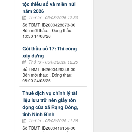
tộc thiểu số và miền núi
năm 2026
Thứ tư - 05/08/2026 12:30
Số TBMT: IB2600428873-00.
Bên mời thầu: . Đóng thầu:
10:30 14/08/26
Gói thầu số 17: Thi công
xây dựng
Thứ tư - 05/08/2026 12:25
Số TBMT: IB2600426246-00.
Bên mời thầu: . Đóng thầu:
08:00 24/08/26
Thuê dịch vụ chỉnh lý tài
liệu lưu trữ nền giấy tồn
đọng của xã Rạng Đông,
tỉnh Ninh Bình
Thứ tư - 05/08/2026 11:38
Số TBMT: IB2600416156-00.