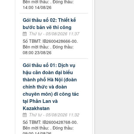
Bên mời thầu: . Đóng thầu:
14:00 14/08/26
Gói thầu số 02: Thiết kế
bước bản vẽ thi công
Thứ tư - 05/08/2026 11:37
Số TBMT: IB2600428666-00.
Bên mời thầu: . Đóng thầu:
08:00 23/08/26
Gói thầu số 01: Dịch vụ
hậu cần đoàn đại biểu
thành phố Hà Nội (đoàn
chính thức và đoàn
chuyên môn) đi công tác
tại Phần Lan và
Kazakhstan
Thứ tư - 05/08/2026 11:32
Số TBMT: IB2600428768-00.
Bên mời thầu: . Đóng thầu:
09:00 14/08/26