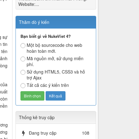
Website:...
Thăm dò ý kiến
Bạn biết gì về NukeViet 4?
g sự
 tin
Một bộ sourcecode cho web
hoàn toàn mới.
 tên
 ảnh
Mã nguồn mở, sử dụng miễn
phí.
dòng
Sử dụng HTML5, CSS3 và hỗ
trợ Ajax
 của
Tất cả các ý kiến trên
xuất
 còn
 nền
Thống kê truy cập
ương
ương
Đang truy cập
108
g bị