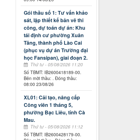
Gói thầu số 1: Tư vấn khảo
sát, lập thiết kế bản vẽ thi
công, dự toán dự án: Khu
tái định cư phường Xuân
Tăng, thành phố Lào Cai
(phục vụ dự án Trường đại
học Fansipan), giai đoạn 2.
Thứ tư - 05/08/2026 11:20
Số TBMT: IB2600418189-00.
Bên mời thầu: . Đóng thầu:
08:00 23/08/26
XL01: Cải tạo, nâng cấp
Công viên 1 tháng 5,
phường Bạc Liêu, tỉnh Cà
Mau.
Thứ tư - 05/08/2026 11:12
Số TBMT: IB2600428179-00.