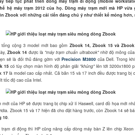
y tiếp tục phát triển dòng máy trạm di động (mobile workstati
 thế hệ máy trạm 2012 của họ. Dòng máy trạm mới mà HP vừa 
tên Zbook với những cải tiến đáng chú ý như thiết kế mỏng hơn,
 tổng cộng 3 model mới bao gồm
Zbook 14, Zbook 15 và Zbook
này,
Zbook 14
được là
"máy trạm chuẩn ultrabook"
nhờ độ mỏng của
ẹn sẽ là đối thủ đáng gờm với
Precision M3800
của Dell. Trong khi
k 15
có tùy chọn màn hình độ phân giải
"khủng"
lên tới 3200x1800 pi
k 17
là model cao cấp nhất. Cả bản 15 và 17 inch đều được trang bị 
t tốc độ cao của Intel.
 mới của HP sẽ được trang bị chip xử lí Haswell, card đồ họa mới nhấ
dia. Zbook 15 và 17 hiện đã cho đặt hàng trước, còn Zbook 14 sẽ bá
g 10
.
 trạm di động thì HP cũng nâng cấp dòng máy bàn Z lên chip Xeon