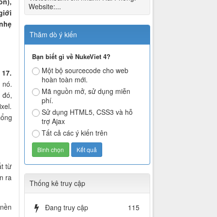
on),
Website:...
giới
 nhẹ
Thăm dò ý kiến
Bạn biết gì về NukeViet 4?
Một bộ sourcecode cho web
 17.
hoàn toàn mới.
 nó.
Mã nguồn mở, sử dụng miễn
 đó,
phí.
xel.
Sử dụng HTML5, CSS3 và hỗ
cổng
trợ Ajax
Tất cả các ý kiến trên
t từ
n ra
Thống kê truy cập
 nền
Đang truy cập
115