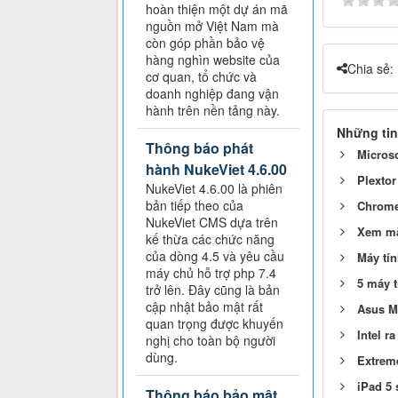
hoàn thiện một dự án mã
nguồn mở Việt Nam mà
còn góp phần bảo vệ
hàng nghìn website của
Chia sẻ:
cơ quan, tổ chức và
doanh nghiệp đang vận
hành trên nền tảng này.
Những tin
Thông báo phát
Microso
hành NukeViet 4.6.00
Plextor
NukeViet 4.6.00 là phiên
bản tiếp theo của
Chromeb
NukeViet CMS dựa trên
Xem mặ
kế thừa các chức năng
của dòng 4.5 và yêu cầu
Máy tín
máy chủ hỗ trợ php 7.4
5 máy t
trở lên. Đây cũng là bản
cập nhật bảo mật rất
Asus M7
quan trọng được khuyến
Intel r
nghị cho toàn bộ người
dùng.
Extreme
iPad 5 
Thông báo bảo mật