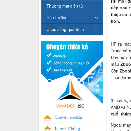
HP mới đâ
Thương mại điện tử
tiếp sau
thiệu có 
Hậu trường
hơn.
Cuộc sống quanh ta
HP ra mắt
Trong số 
Đây hứa h
mẫu
Zboo
Còn
Zboo
Thunderbol
3 máy trạm
AMD và Nvi
cuối thán
Ngoài máy