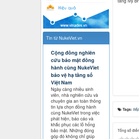
tảng Ivy B
Tin từ NukeViet.vn
Cộng đồng nghiên
cứu bảo mật đồng
hành cùng NukeViet
bảo vệ hạ tầng số
Việt Nam
Ngày càng nhiều sinh
viên, nhà nghiên cứu và
chuyên gia an toàn thông
tin lựa chọn đồng hành
Tags:
tiế
cùng NukeViet trong việc
phát hiện, báo cáo và
khắc phục các lỗ hổng
bảo mật. Những đóng
Tổng số điểm
góp đó không chỉ giúp