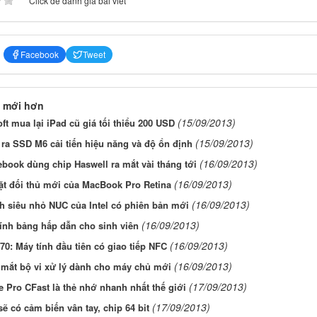
Click để đánh giá bài viết
Facebook
Tweet
 mới hơn
(15/09/2013)
ft mua lại iPad cũ giá tối thiểu 200 USD
(15/09/2013)
 ra SSD M6 cải tiến hiệu năng và độ ổn định
(16/09/2013)
ook dùng chip Haswell ra mắt vài tháng tới
(16/09/2013)
t đối thủ mới của MacBook Pro Retina
(16/09/2013)
h siêu nhỏ NUC của Intel có phiên bản mới
(16/09/2013)
ính bảng hấp dẫn cho sinh viên
(16/09/2013)
0: Máy tính đầu tiên có giao tiếp NFC
(16/09/2013)
a mắt bộ vi xử lý dành cho máy chủ mới
(17/09/2013)
 Pro CFast là thẻ nhớ nhanh nhất thế giới
(17/09/2013)
sẽ có cảm biến vân tay, chip 64 bit