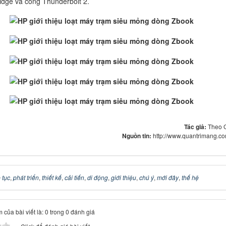
ridge và cổng Thunderbolt 2.
Tác giả:
Theo 
Nguồn tin:
http://www.quantrimang.c
p tục
,
phát triển
,
thiết kế
,
cải tiến
,
di động
,
giới thiệu
,
chú ý
,
mới đây
,
thế hệ
 của bài viết là: 0 trong 0 đánh giá