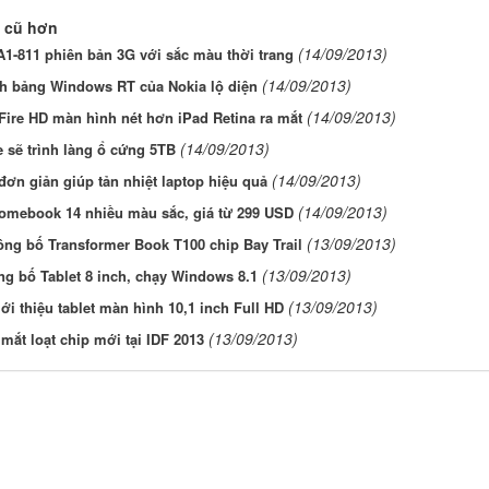
 cũ hơn
(14/09/2013)
A1-811 phiên bản 3G với sắc màu thời trang
(14/09/2013)
nh bảng Windows RT của Nokia lộ diện
(14/09/2013)
Fire HD màn hình nét hơn iPad Retina ra mắt
(14/09/2013)
 sẽ trình làng ổ cứng 5TB
(14/09/2013)
đơn giản giúp tản nhiệt laptop hiệu quả
(14/09/2013)
omebook 14 nhiều màu sắc, giá từ 299 USD
(13/09/2013)
ng bố Transformer Book T100 chip Bay Trail
(13/09/2013)
ng bố Tablet 8 inch, chạy Windows 8.1
(13/09/2013)
ới thiệu tablet màn hình 10,1 inch Full HD
(13/09/2013)
a mắt loạt chip mới tại IDF 2013