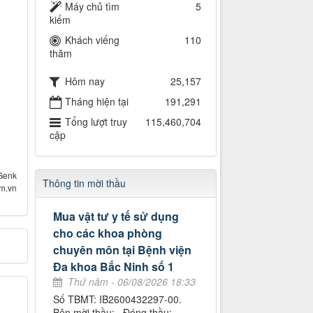
Máy chủ tìm
5
kiếm
Khách viếng
110
thăm
Hôm nay
25,157
Tháng hiện tại
191,291
Tổng lượt truy
115,460,704
cập
Genk
Thông tin mời thầu
om.vn
Mua vật tư y tế sử dụng
cho các khoa phòng
chuyên môn tại Bệnh viện
Đa khoa Bắc Ninh số 1
Thứ năm - 06/08/2026 18:33
Số TBMT: IB2600432297-00.
Bên mời thầu: . Đóng thầu: