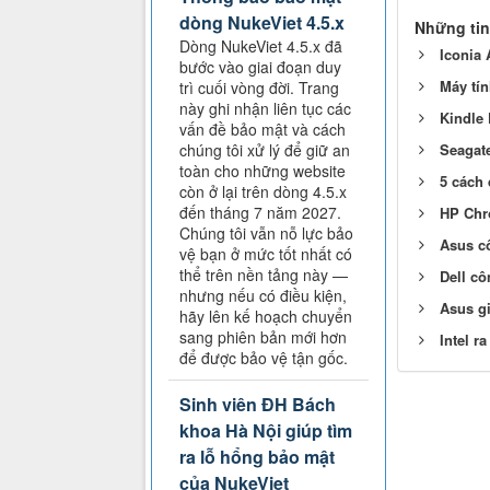
dòng NukeViet 4.5.x
Những tin
Dòng NukeViet 4.5.x đã
Iconia 
bước vào giai đoạn duy
Máy tí
trì cuối vòng đời. Trang
này ghi nhận liên tục các
Kindle 
vấn đề bảo mật và cách
chúng tôi xử lý để giữ an
Seagate
toàn cho những website
5 cách 
còn ở lại trên dòng 4.5.x
đến tháng 7 năm 2027.
HP Chr
Chúng tôi vẫn nỗ lực bảo
Asus cô
vệ bạn ở mức tốt nhất có
thể trên nền tảng này —
Dell cô
nhưng nếu có điều kiện,
Asus gi
hãy lên kế hoạch chuyển
sang phiên bản mới hơn
Intel r
để được bảo vệ tận gốc.
Sinh viên ĐH Bách
khoa Hà Nội giúp tìm
ra lỗ hổng bảo mật
của NukeViet